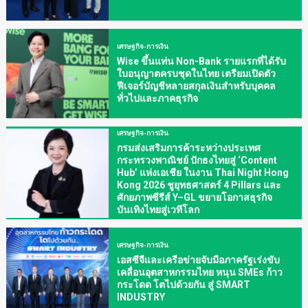
เศรษฐกิจ-การเงิน
Wise ขึ้นแท่น Non-Bank รายแรกที่ได้รับ
ใบอนุญาตครบชุดในไทย เตรียมเปิดตัว
ฟีเจอร์บัญชีหลายสกุลเงินสำหรับบุคคล
ทั่วไปและภาคธุรกิจ
เศรษฐกิจ-การเงิน
กรมส่งเสริมการค้าระหว่างประเทศ
กระทรวงพาณิชย์ ปักธงไทยสู่ ‘Content
Hub’ แห่งเอเชีย ในงาน Thai Night Hong
Kong 2026 ชูยุทธศาสตร์ 4 Pillars และ
ศักยภาพซีรีส์ Y–GL ขยายโอกาสธุรกิจ
บันเทิงไทยสู่เวทีโลก
เศรษฐกิจ-การเงิน
เอสซีจีและเครือข่ายจับมือภาครัฐเร่งขับ
เคลื่อนอุตสาหกรรมไทย หนุน SMEs ก้าว
กระโดด โตไปด้วยกัน สู่ SMART
INDUSTRY