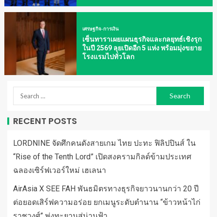
เศรษฐกิจ-การเงิน
เซ็นทาราเผยแผนธุรกิจและกลยุทธ์เชิงรุก
ในปี 2569 ลุยเปิดอีก 5 แห่ง พร้อมมุ่งขยาย
โรงแรมไปทั่วโลก
RECENT POSTS
LORDNINE จัดศึกคนดังสายเกม ไทย ปะทะ ฟิลิปปินส์ ใน
“Rise of the Tenth Lord” เปิดสงครามกิลด์ข้ามประเทศ
ฉลองเซิร์ฟเวอร์ใหม่ เฮเลนา
AirAsia X SEE FAH พันธมิตรทางธุรกิจยาวนานกว่า 20 ปี
ต่อยอดเสิร์ฟความอร่อย ยกเมนูระดับตำนาน “ข้าวหน้าไก่
ราชวงศ์” พุ่งทะยานสู่น่านฟ้า