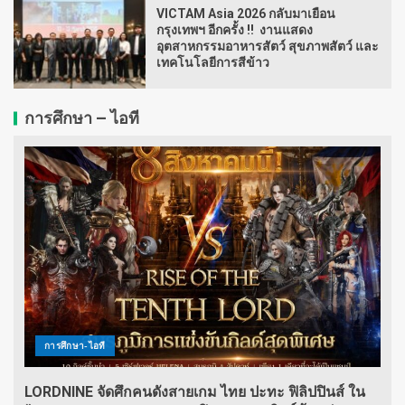
VICTAM Asia 2026 กลับมาเยือน
กรุงเทพฯ อีกครั้ง !! งานแสดง
อุตสาหกรรมอาหารสัตว์ สุขภาพสัตว์ และ
เทคโนโลยีการสีข้าว
การศึกษา – ไอที
การศึกษา-ไอที
LORDNINE จัดศึกคนดังสายเกม ไทย ปะทะ ฟิลิปปินส์ ใน