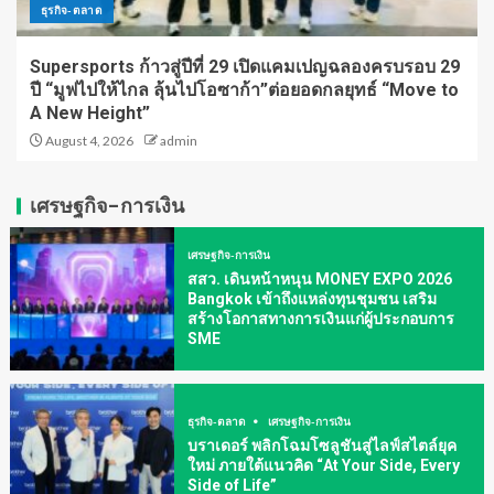
ธุรกิจ-ตลาด
Supersports ก้าวสู่ปีที่ 29 เปิดแคมเปญฉลองครบรอบ 29
ปี “มูฟไปให้ไกล ลุ้นไปโอซาก้า”ต่อยอดกลยุทธ์ “Move to
A New Height”
August 4, 2026
admin
เศรษฐกิจ-การเงิน
เศรษฐกิจ-การเงิน
สสว. เดินหน้าหนุน MONEY EXPO 2026
Bangkok เข้าถึงแหล่งทุนชุมชน เสริม
สร้างโอกาสทางการเงินแก่ผู้ประกอบการ
SME
ธุรกิจ-ตลาด
เศรษฐกิจ-การเงิน
บราเดอร์ พลิกโฉมโซลูชันสู่ไลฟ์สไตล์ยุค
ใหม่ ภายใต้แนวคิด “At Your Side, Every
Side of Life”