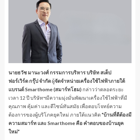
นายธวัช มานะวงศ์ กรรมการบริหาร บริษัท สเต็ป
ฟอร์เวิร์ด กรุ๊ป จำกัด
ผู้
จัดจำหน่ายเครื่องใช้ไฟฟ้าภายใต้
แบรนด์
Smarthome (สมาร์ทโฮม)
กล่าวว่าตลอดระยะ
เวลา 12 ปี บริษัทฯมีความมุ่งมั่นพัฒนาเครื่องใช้ไฟฟ้าที่มี
คุณภาพ คุ้มค่า และดีไซน์ทันสมัย เพื่อตอบโจทย์ความ
ต้องการของผู้บริโภคยุคใหม่ ภายใต้แนวคิด
“บ้านที่ดีต้องมี
ความสมาร์ท และ
Smarthome คือ คำตอบของบ้านยุค
ใหม่”