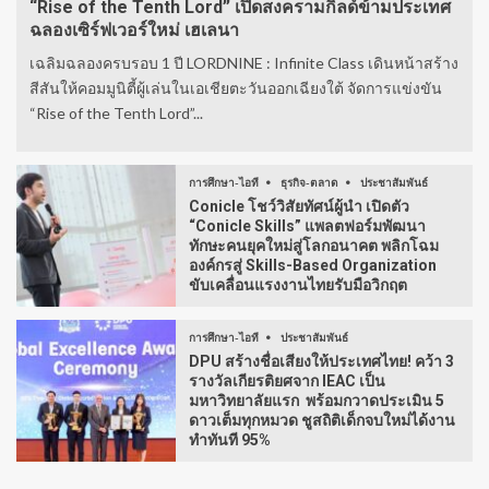
“Rise of the Tenth Lord” เปิดสงครามกิลด์ข้ามประเทศ
ฉลองเซิร์ฟเวอร์ใหม่ เฮเลนา
เฉลิมฉลองครบรอบ 1 ปี LORDNINE : Infinite Class เดินหน้าสร้าง
สีสันให้คอมมูนิตี้ผู้เล่นในเอเชียตะวันออกเฉียงใต้ จัดการแข่งขัน
“Rise of the Tenth Lord”...
การศึกษา-ไอที
ธุรกิจ-ตลาด
ประชาสัมพันธ์
Conicle โชว์วิสัยทัศน์ผู้นำ เปิดตัว
“Conicle Skills” แพลตฟอร์มพัฒนา
ทักษะคนยุคใหม่สู่โลกอนาคต พลิกโฉม
องค์กรสู่ Skills-Based Organization
ขับเคลื่อนแรงงานไทยรับมือวิกฤต
การศึกษา-ไอที
ประชาสัมพันธ์
DPU สร้างชื่อเสียงให้ประเทศไทย! คว้า 3
รางวัลเกียรติยศจาก IEAC เป็น
มหาวิทยาลัยแรก พร้อมกวาดประเมิน 5
ดาวเต็มทุกหมวด ชูสถิติเด็กจบใหม่ได้งาน
ทำทันที 95%