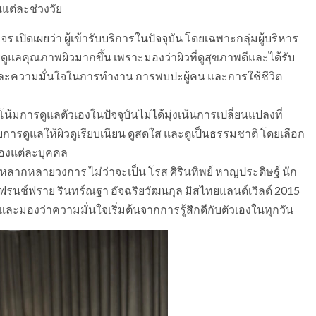
แต่ละช่วงวัย
ดเผยว่า ผู้เข้ารับบริการในปัจจุบัน โดยเฉพาะกลุ่มผู้บริหาร
ูแลคุณภาพผิวมากขึ้น เพราะมองว่าผิวที่ดูสุขภาพดีและได้รับ
และความมั่นใจในการทำงาน การพบปะผู้คน และการใช้ชีวิต
โน้มการดูแลตัวเองในปัจจุบันไม่ได้มุ่งเน้นการเปลี่ยนแปลงที่
การดูแลให้ผิวดูเรียบเนียน ดูสดใส และดูเป็นธรรมชาติ โดยเลือก
องแต่ละบุคคล
ลากหลายวงการ ไม่ว่าจะเป็น โรส ศิรินทิพย์ หาญประดิษฐ์ นัก
 เฟรนช์ฟราย รินทร์ณฐา อัจฉริยวัฒนกุล มิสไทยแลนด์เวิลด์ 2015
 และมองว่าความมั่นใจเริ่มต้นจากการรู้สึกดีกับตัวเองในทุกวัน