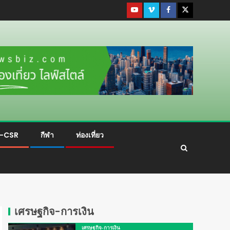
ม-CSR
กีฬา
ท่องเที่ยว
เศรษฐกิจ-การเงิน
เศรษฐกิจ-การเงิน