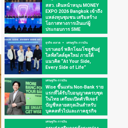
สสว. เดินหน้าหนุน MONEY
EXPO 2026 Bangkok เข้าถึง
แหล่งทุนชุมชน เสริมสร้าง
โอกาสทางการเงินแก่ผู้
ประกอบการ SME
ธุรกิจ-ตลาด
เศรษฐกิจ-การเงิน
บราเดอร์ พลิกโฉมโซลูชันสู่
ไลฟ์สไตล์ยุคใหม่ ภายใต้
แนวคิด “At Your Side,
Every Side of Life”
เศรษฐกิจ-การเงิน
Wise ขึ้นแท่น Non-Bank ราย
แรกที่ได้รับใบอนุญาตครบชุด
ในไทย เตรียมเปิดตัวฟีเจอร์
บัญชีหลายสกุลเงินสำหรับ
บุคคลทั่วไปและภาคธุรกิจ
เศรษฐกิจ-การเงิน