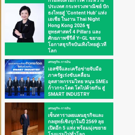
กรมส่งเสริมการค้าระหว่าง
ประเทศ กระทรวงพาณิชย์ ปัก
ธงไทยสู่ ‘Content Hub’ แห่ง
เอเชีย ในงาน Thai Night
Hong Kong 2026 ชู
ยุทธศาสตร์ 4 Pillars และ
ศักยภาพซีรีส์ Y–GL ขยาย
โอกาสธุรกิจบันเทิงไทยสู่เวที
โลก
เศรษฐกิจ-การเงิน
เอสซีจีและเครือข่ายจับมือ
ภาครัฐเร่งขับเคลื่อน
อุตสาหกรรมไทย หนุน SMEs
ก้าวกระโดด โตไปด้วยกัน สู่
SMART INDUSTRY
เศรษฐกิจ-การเงิน
เซ็นทาราเผยแผนธุรกิจและ
กลยุทธ์เชิงรุกในปี 2569 ลุย
เปิดอีก 5 แห่ง พร้อมมุ่งขยาย
โรงแรมไปทั่วโลก