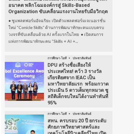
อนาคต พลิกโฉมองค์กรสู่ Skills-Based
Organization ขับเคลื่อนแรงงานไทยรับมือวิกฤต
● ชูแพลตฟอร์มอัจฉริยะ เปิดตัวแพลตฟอร์มเจเนอเรชั่น
ใหม่ “Conicle Skills” ด้านการพัฒนาทักษะคนแบบครบ
วงจรที่ขับเคลื่อนด้วย AI ครั้งแรกในไทย ● เปิดสมการ
แห่งการพัฒนาทักษะคน “Skills + AI +...
การศึกษา-ไอที
ประชาสัมพันธ์
DPU สร้างชื่อเสียงให้
ประเทศไทย! คว้า 3 รางวัล
เกียรติยศจาก IEAC เป็น
มหาวิทยาลัยแรก พร้อมกวาด
ประเมิน 5 ดาวเต็มทุกหมวด ชู
สถิติเด็กจบใหม่ได้งานทำทันที
95%
การศึกษา-ไอที
ประชาสัมพันธ์
สทน. ครบรอบ 20 ปี ยกระดับ
ศักยภาพวิทยาศาสตร์และ
เทคโนโลยีนิวเคลียร์ไทย เปิด