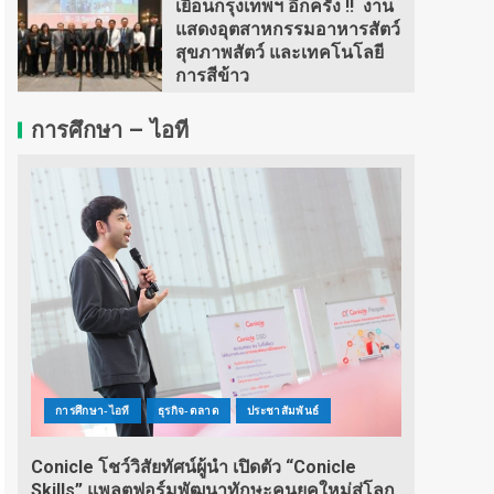
เยือนกรุงเทพฯ อีกครั้ง !! งาน
แสดงอุตสาหกรรมอาหารสัตว์
สุขภาพสัตว์ และเทคโนโลยี
การสีข้าว
การศึกษา – ไอที
การศึกษา-ไอที
ธุรกิจ-ตลาด
ประชาสัมพันธ์
Conicle โชว์วิสัยทัศน์ผู้นำ เปิดตัว “Conicle
Skills” แพลตฟอร์มพัฒนาทักษะคนยุคใหม่สู่โลก