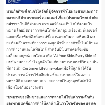
นายกิตติพงศ์ กนกวิไลรัตน์ ผู้จัดการทั่วไปฝ่ายขายและการ
ตลาด บริษัท บราเดอร์ คอมเมอร์เชี่ยล (ประเทศไทย) จำกัด
กล่าวว่า
ในปีที่ผ่านมา บราเดอร์ยังคงเติบโตได้ตามเป้า
หมาย โดยมีอัตราการเติบโตทั้งในกลุ่มเครื่องพิมพ์เลเซอร์
และเครื่องพิมพ์อิงค์แทงค์ซึ่งสวนทางกับตลาดที่หดตัวลง
สะท้อนถึงความต้องการของลูกค้าที่ขยายตัวทั้งในมิติของ
การทำงานและไลฟ์สไตล์ สำหรับปีนี้ บราเดอร์จะขับ
เคลื่อนกลยุทธ์ภายใต้แนวคิด “At Your Side, Every Side of
Life” ผ่านการเข้าใจลูกค้าในแต่ละบทบาทของชีวิต มุ่งเน้น
ที่การเพิ่ม Customer Lifetime value เพื่อให้ลูกค้าได้รับ
ประสบการณ์การใช้ผลิตภัณฑ์ของบราเดอร์ในหลาก
หลายมิติ และออกแบบประสบการณ์ในทุกจุดสัมผัสให้
เชื่อมโยงกันอย่างลงตัว
“บทบาทของทีมขายและการตลาด ไม่ใช่แค่การผลักดัน
ยอดขาย แต่คือการทำให้ลูกค้าเห็นว่าโซลูชันของ บราเด