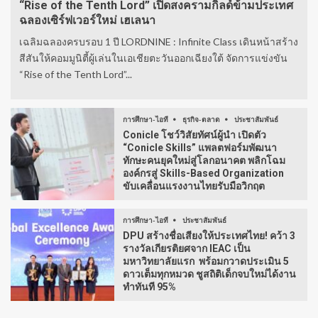
“Rise of the Tenth Lord” เปิดสงครามกิลด์ข้ามประเทศ
ฉลองเซิร์ฟเวอร์ใหม่ เฮเลนา
เฉลิมฉลองครบรอบ 1 ปี LORDNINE : Infinite Class เดินหน้าสร้าง
สีสันให้คอมมูนิตี้ผู้เล่นในเอเชียตะวันออกเฉียงใต้ จัดการแข่งขัน
“Rise of the Tenth Lord”...
การศึกษา-ไอที
ธุรกิจ-ตลาด
ประชาสัมพันธ์
Conicle โชว์วิสัยทัศน์ผู้นำ เปิดตัว
“Conicle Skills” แพลตฟอร์มพัฒนา
ทักษะคนยุคใหม่สู่โลกอนาคต พลิกโฉม
องค์กรสู่ Skills-Based Organization
ขับเคลื่อนแรงงานไทยรับมือวิกฤต
การศึกษา-ไอที
ประชาสัมพันธ์
DPU สร้างชื่อเสียงให้ประเทศไทย! คว้า 3
รางวัลเกียรติยศจาก IEAC เป็น
มหาวิทยาลัยแรก พร้อมกวาดประเมิน 5
ดาวเต็มทุกหมวด ชูสถิติเด็กจบใหม่ได้งาน
ทำทันที 95%