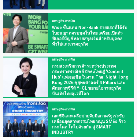
เศรษฐกิจ-การเงิน
Wise ขึ้นแท่น Non-Bank รายแรกที่ได้รับ
ใบอนุญาตครบชุดในไทย เตรียมเปิดตัว
ฟีเจอร์บัญชีหลายสกุลเงินสำหรับบุคคล
ทั่วไปและภาคธุรกิจ
เศรษฐกิจ-การเงิน
กรมส่งเสริมการค้าระหว่างประเทศ
กระทรวงพาณิชย์ ปักธงไทยสู่ ‘Content
Hub’ แห่งเอเชีย ในงาน Thai Night Hong
Kong 2026 ชูยุทธศาสตร์ 4 Pillars และ
ศักยภาพซีรีส์ Y–GL ขยายโอกาสธุรกิจ
บันเทิงไทยสู่เวทีโลก
เศรษฐกิจ-การเงิน
เอสซีจีและเครือข่ายจับมือภาครัฐเร่งขับ
เคลื่อนอุตสาหกรรมไทย หนุน SMEs ก้าว
กระโดด โตไปด้วยกัน สู่ SMART
INDUSTRY