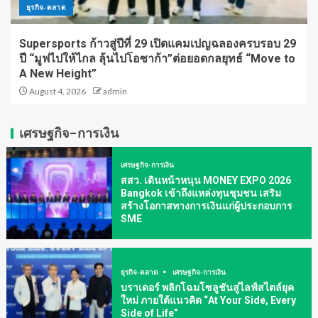
ธุรกิจ-ตลาด
Supersports ก้าวสู่ปีที่ 29 เปิดแคมเปญฉลองครบรอบ 29
ปี “มูฟไปให้ไกล ลุ้นไปโอซาก้า”ต่อยอดกลยุทธ์ “Move to
A New Height”
August 4, 2026
admin
เศรษฐกิจ-การเงิน
เศรษฐกิจ-การเงิน
สสว. เดินหน้าหนุน MONEY EXPO 2026
Bangkok เข้าถึงแหล่งทุนชุมชน เสริม
สร้างโอกาสทางการเงินแก่ผู้ประกอบการ
SME
ธุรกิจ-ตลาด
เศรษฐกิจ-การเงิน
บราเดอร์ พลิกโฉมโซลูชันสู่ไลฟ์สไตล์ยุค
ใหม่ ภายใต้แนวคิด “At Your Side, Every
Side of Life”