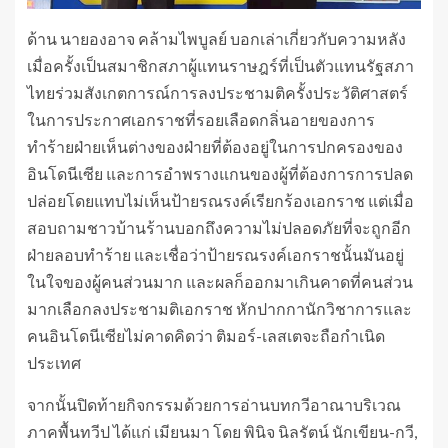
ด้าน นายองอาจ คล้ามไพบูลย์ บอกเล่าเกี่ยวกับความหลัง
เมื่อครั้งเป็นสมาชิกสภาผู้แทนราษฎร์ที่เป็นตัวแทนรัฐสภา
ไทยร่วมสังเกตการณ์การลงประชามติครั้งประวัติศาสตร์
ในการประกาศเอกราชที่รอยเลือดกลิ่นอายของการ
ทำร้ายฝ่ายเห็นต่างของฝ่ายที่ต้องอยู่ในการปกครองของ
อินโดนีเซีย และการอำพรางแกนของผู้ที่ต้องการการปลด
ปล่อยโดยแทบไม่เห็นป้ายรณรงค์เรียกร้องเอกราช แต่เมื่อ
สอบถามชาวบ้านร้านบอกถึงความไม่ปลอดภัยที่จะถูกอีก
ฝ่ายลอบทำร้าย และเชื่อว่าป้ายรณรงค์เอกราชนั้นมันอยู่
ในใจของผู้คนส่วนมาก และผลก็ออกมาเกินคาดที่คนส่วน
มากเลือกลงประชามติเอกราช หักปากกานักวิชาการและ
คนอินโดนีเซียไม่คาดคิดว่า ติมอร์-เลสเตจะถือกำเนิด
ประเทศ
จากนั้นปิดท้ายกิจกรรมด้วยการอ่านบทกวีอาณาบริเวณ
ภาคพื้นทวีป ได้แก่ เมียนมา โดย พินิจ นิลรัตน์ นักเขียน-กวี,