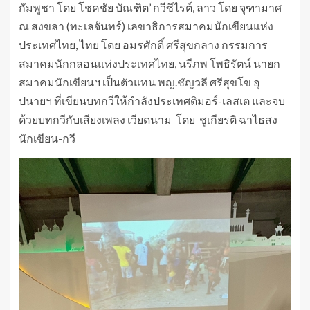
กัมพูชา โดย โชคชัย บัณฑิต’ กวีซีไรต์, ลาว โดย จุฑามาศ
ณ สงขลา (ทะเลจันทร์) เลขาธิการสมาคมนักเขียนแห่ง
ประเทศไทย, ไทย โดย อมรศักดิ์ ศรีสุขกลาง กรรมการ
สมาคมนักกลอนแห่งประเทศไทย, นรีภพ โพธิรัตน์ นายก
สมาคมนักเขียนฯ เป็นตัวแทน พญ.ชัญวลี ศรีสุขโข อุ
ปนายฯ ที่เขียนบทกวีให้กำลังประเทศติมอร์-เลสเต และจบ
ด้วยบทกวีกับเสียงเพลง เวียดนาม โดย ชูเกียรติ ฉาไธสง
นักเขียน-กวี