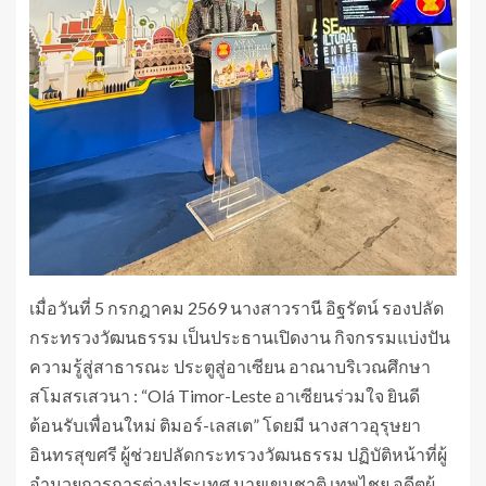
เมื่อวันที่ 5 กรกฎาคม 2569 นางสาวรานี อิฐรัตน์ รองปลัด
กระทรวงวัฒนธรรม เป็นประธานเปิดงาน กิจกรรมแบ่งปัน
ความรู้สู่สาธารณะ ประตูสู่อาเซียน อาณาบริเวณศึกษา
สโมสรเสวนา : “Olá Timor-Leste อาเซียนร่วมใจ ยินดี
ต้อนรับเพื่อนใหม่ ติมอร์-เลสเต” โดยมี นางสาวอุรุษยา
อินทรสุขศรี ผู้ช่วยปลัดกระทรวงวัฒนธรรม ปฏิบัติหน้าที่ผู้
อำนวยการการต่างประเทศ นายเขมชาติ เทพไชย อดีตผู้