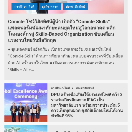
การศึกษา-ไอที
ธุรกิจ-ตลาด
ประชาสัมพันธ์
Conicle โชว์วิสัยทัศน์ผู้นำ เปิดตัว “Conicle Skills”
แพลตฟอร์มพัฒนาทักษะคนยุคใหม่สู่โลกอนาคต พลิก
โฉมองค์กรสู่ Skills-Based Organization ขับเคลื่อน
แรงงานไทยรับมือวิกฤต
● ชูแพลตฟอร์มอัจฉริยะ เปิดตัวแพลตฟอร์มเจเนอเรชั่นใหม่
“Conicle Skills” ด้านการพัฒนาทักษะคนแบบครบวงจรที่ขับเคลื่อน
ด้วย AI ครั้งแรกในไทย ● เปิดสมการแห่งการพัฒนาทักษะคน
“Skills + AI +...
การศึกษา-ไอที
ประชาสัมพันธ์
DPU สร้างชื่อเสียงให้ประเทศไทย! คว้า 3
รางวัลเกียรติยศจาก IEAC เป็น
มหาวิทยาลัยแรก พร้อมกวาดประเมิน 5
ดาวเต็มทุกหมวด ชูสถิติเด็กจบใหม่ได้งาน
ทำทันที 95%