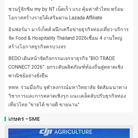
ชวนรู้จักซิม my by NT เน็ตเร็ว แรง คุ้มค่าทั่วไทย พร้อม
โอกาสสร้างรายได้เสริมผ่าน Lazada Affiliate
อินฟอร์มา มาร์เก็ตส์ ผนึกเครือข่ายธุรกิจท่องเที่ยว-บริการ
จัด Food & Hospitality Thailand 2026เชื่อม 4 งานใหญ่
สร้างโอกาสธุรกิจครบวงจร
BEDO เดินหน้าจัดกิจกรรมเจรจาธุรกิจ “BIO TRADE
CONNECT 2026” ยกระดับผลิตภัณฑ์ท้องถิ่นสู่ตลาดเชิง
พาณิชย์อย่างยั่งยืน
ททท. ร่วมมือกับ จุฬาลงกรณ์มหาวิทยาลัย จัดสัมมนาทาง
วิชาการและการตลาดเชิงรุก แนะเคล็ดลับปรับธุรกิจท่อง
เที่ยวไทย “ขายได้ ขายดี ขายนาน”
เกษตร -SME