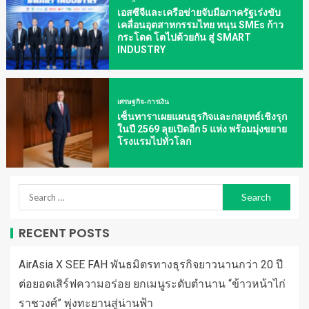
เอสซีจีและเครือข่ายจับมือภาครัฐเร่งขับ
เคลื่อนอุตสาหกรรมไทย หนุน SMEs ก้าว
กระโดด โตไปด้วยกัน สู่ SMART
INDUSTRY
เศรษฐกิจ-การเงิน
เซ็นทาราเผยแผนธุรกิจและกลยุทธ์เชิงรุก
ในปี 2569 ลุยเปิดอีก 5 แห่ง พร้อมมุ่งขยาย
โรงแรมไปทั่วโลก
RECENT POSTS
AirAsia X SEE FAH พันธมิตรทางธุรกิจยาวนานกว่า 20 ปี
ต่อยอดเสิร์ฟความอร่อย ยกเมนูระดับตำนาน “ข้าวหน้าไก่
ราชวงศ์” พุ่งทะยานสู่น่านฟ้า