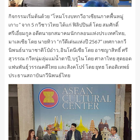
กิจกรรมเริ่มต้นด้วย “โหมโรงบทกวีอาเซียนภาคพื้นหมู่
เกาะ” จาก 5 กวีชาวไทย ได้แก่ ฟิลิปปินส์ โดย สมศักดิ์
ศรีเอี่ยมกูล อดีตนายกสมาคมนักกลอนแห่งประเทศไทย,
มาเลเซีย โดย นายทิวา “กวีดีเด่นแห่งปี 2567” เทศกาลกวี
นิพนธ์นานาชาติโป๋อ๋าว, อินโดนีเซีย โดย อาชญาสิทธิ์ ศรี
สุวรรณ กวีหนุ่มลุ่มแม่น้ำตาปี, บรูไน โดย ศาลาไทย สุดยอด
แฟนพันธุ์วรรณคดีไทย และสิงคโปร์ โดย ยุทธ โตอดิเทพย์
ประธานสถาบันกวีนิพนธ์ไทย