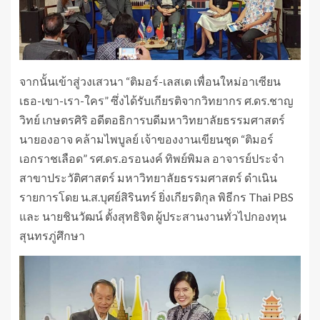
จากนั้นเข้าสู่วงเสวนา “ติมอร์-เลสเต เพื่อนใหม่อาเซียน
เธอ-เขา-เรา-ใคร” ซึ่งได้รับเกียรติจากวิทยากร ศ.ดร.ชาญ
วิทย์ เกษตรศิริ อดีตอธิการบดีมหาวิทยาลัยธรรมศาสตร์
นายองอาจ คล้ามไพบูลย์ เจ้าของงานเขียนชุด “ติมอร์
เอกราชเลือด” รศ.ดร.อรอนงค์ ทิพย์พิมล อาจารย์ประจำ
สาขาประวัติศาสตร์ มหาวิทยาลัยธรรมศาสตร์ ดำเนิน
รายการโดย น.ส.บุศย์สิรินทร์ ยิ่งเกียรติกุล พิธีกร Thai PBS
และ นายชินวัฒน์ ตั้งสุทธิจิต ผู้ประสานงานทั่วไปกองทุน
สุนทรภู่ศึกษา