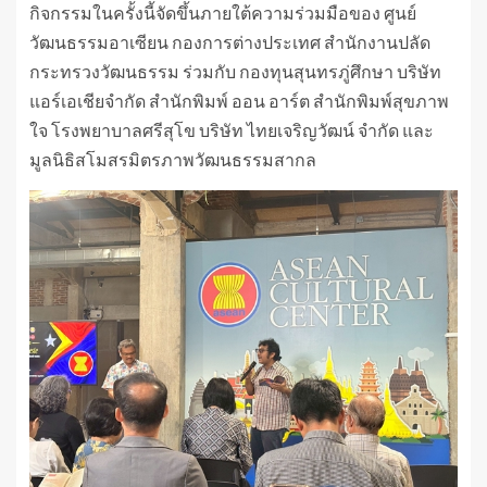
กิจกรรมในครั้งนี้จัดขึ้นภายใต้ความร่วมมือของ ศูนย์
วัฒนธรรมอาเซียน กองการต่างประเทศ สำนักงานปลัด
กระทรวงวัฒนธรรม ร่วมกับ กองทุนสุนทรภู่ศึกษา บริษัท
แอร์เอเชียจำกัด สำนักพิมพ์ ออน อาร์ต สำนักพิมพ์สุขภาพ
ใจ โรงพยาบาลศรีสุโข บริษัท ไทยเจริญวัฒน์ จำกัด และ
มูลนิธิสโมสรมิตรภาพวัฒนธรรมสากล