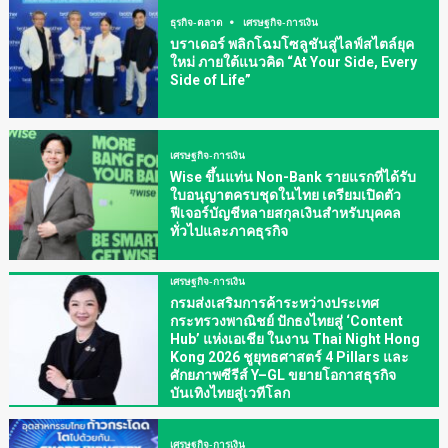
ธุรกิจ-ตลาด
เศรษฐกิจ-การเงิน
บราเดอร์ พลิกโฉมโซลูชันสู่ไลฟ์สไตล์ยุค
ใหม่ ภายใต้แนวคิด “At Your Side, Every
Side of Life”
เศรษฐกิจ-การเงิน
Wise ขึ้นแท่น Non-Bank รายแรกที่ได้รับ
ใบอนุญาตครบชุดในไทย เตรียมเปิดตัว
ฟีเจอร์บัญชีหลายสกุลเงินสำหรับบุคคล
ทั่วไปและภาคธุรกิจ
เศรษฐกิจ-การเงิน
กรมส่งเสริมการค้าระหว่างประเทศ
กระทรวงพาณิชย์ ปักธงไทยสู่ ‘Content
Hub’ แห่งเอเชีย ในงาน Thai Night Hong
Kong 2026 ชูยุทธศาสตร์ 4 Pillars และ
ศักยภาพซีรีส์ Y–GL ขยายโอกาสธุรกิจ
บันเทิงไทยสู่เวทีโลก
เศรษฐกิจ-การเงิน