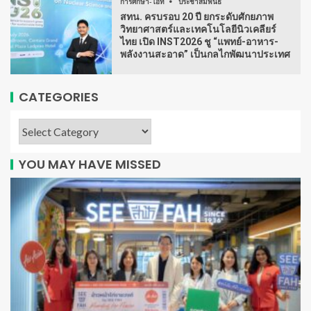
การศึกษา-ไอที
ประชาสัมพันธ์
สทน. ครบรอบ 20 ปี ยกระดับศักยภาพ
วิทยาศาสตร์และเทคโนโลยีนิวเคลียร์
ไทย เปิด INST2026 ชู “แพทย์-อาหาร-
พลังงานสะอาด” เป็นกลไกพัฒนาประเทศ
CATEGORIES
YOU MAY HAVE MISSED