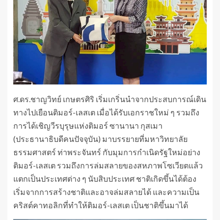
ศ.ดร.ชาญวิทย์ เกษตรศิริ เริ่มเกริ่นนำจากประสบการณ์เดิน
ทางไปเยือนติมอร์-เลสเต เมื่อได้รับเอกราชใหม่ ๆ รวมถึง
การได้เชิญวีรบุรุษแห่งติมอร์ ซานานา กุสเมา
(ประธานาธิบดีคนปัจจุบัน) มาบรรยายที่มหาวิทยาลัย
ธรรมศาสตร์ ท่าพระจันทร์ กับมุมการกำเนิดรัฐใหม่อย่าง
ติมอร์-เลสเต รวมถึงการล่มสลายของสหภาพโซเวียตแล้ว
แตกเป็นประเทศต่าง ๆ นับสิบประเทศ ชาติเกิดขึ้นได้ต้อง
เริ่มจากการสร้างชาติและอาจล่มสลายได้ และความเป็น
คริสต์คาทอลิกที่ทำให้ติมอร์-เลสเต เป็นชาติขึ้นมาได้