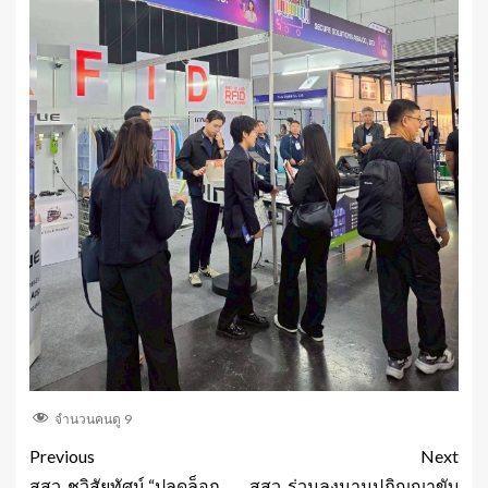
จำนวนคนดู
9
Previous
Next
สสว. ชูวิสัยทัศน์ “ปลดล็อก
สสว. ร่วมลงนามปฏิญญาขับ