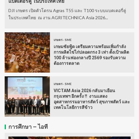
แบตเตอรี่คู่ ในประเทศไทย
DJI เกษตร เปิดตัวโดรน Agras T55 และ T100 ระบบแบตเตอรี่คู่
ในประเทศไทย ณ งาน AGRITECHNICA Asia 2026...
เกษตร - SME
เกษมชัยฟู้ด เตรียมความพร้อมเพิ่มกำลัง
การผลิตไข่ไก่ปลอดกรง 3 เท่า ตั้งเป้าผลิต
100 ล้านฟองกลางปี 2569 รองรับความ
ต้องการตลาด
เกษตร - SME
VICTAM Asia 2026 กลับมาเยือน
กรุงเทพฯ อีกครั้ง !! งานแสดง
อุตสาหกรรมอาหารสัตว์ สุขภาพสัตว์ และ
เทคโนโลยีการสีข้าว
การศึกษา – ไอที