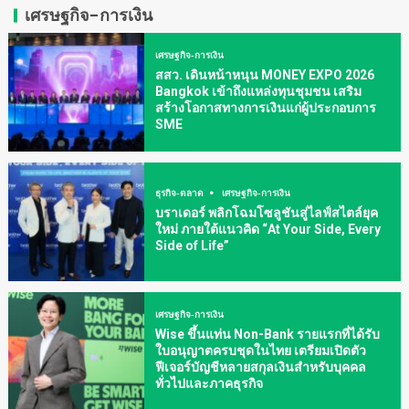
เศรษฐกิจ-การเงิน
เศรษฐกิจ-การเงิน
สสว. เดินหน้าหนุน MONEY EXPO 2026
Bangkok เข้าถึงแหล่งทุนชุมชน เสริม
สร้างโอกาสทางการเงินแก่ผู้ประกอบการ
SME
ธุรกิจ-ตลาด
เศรษฐกิจ-การเงิน
บราเดอร์ พลิกโฉมโซลูชันสู่ไลฟ์สไตล์ยุค
ใหม่ ภายใต้แนวคิด “At Your Side, Every
Side of Life”
เศรษฐกิจ-การเงิน
Wise ขึ้นแท่น Non-Bank รายแรกที่ได้รับ
ใบอนุญาตครบชุดในไทย เตรียมเปิดตัว
ฟีเจอร์บัญชีหลายสกุลเงินสำหรับบุคคล
ทั่วไปและภาคธุรกิจ