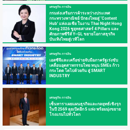
เศรษฐกิจ-การเงิน
กรมส่งเสริมการค้าระหว่างประเทศ
กระทรวงพาณิชย์ ปักธงไทยสู่ ‘Content
Hub’ แห่งเอเชีย ในงาน Thai Night Hong
Kong 2026 ชูยุทธศาสตร์ 4 Pillars และ
ศักยภาพซีรีส์ Y–GL ขยายโอกาสธุรกิจ
บันเทิงไทยสู่เวทีโลก
เศรษฐกิจ-การเงิน
เอสซีจีและเครือข่ายจับมือภาครัฐเร่งขับ
เคลื่อนอุตสาหกรรมไทย หนุน SMEs ก้าว
กระโดด โตไปด้วยกัน สู่ SMART
INDUSTRY
เศรษฐกิจ-การเงิน
เซ็นทาราเผยแผนธุรกิจและกลยุทธ์เชิงรุก
ในปี 2569 ลุยเปิดอีก 5 แห่ง พร้อมมุ่งขยาย
โรงแรมไปทั่วโลก