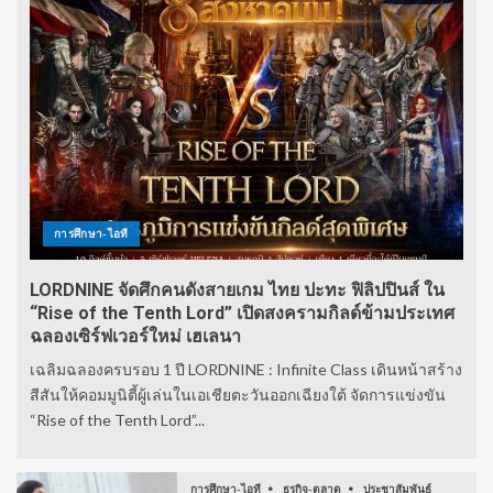
การศึกษา-ไอที
LORDNINE จัดศึกคนดังสายเกม ไทย ปะทะ ฟิลิปปินส์ ใน
“Rise of the Tenth Lord” เปิดสงครามกิลด์ข้ามประเทศ
ฉลองเซิร์ฟเวอร์ใหม่ เฮเลนา
เฉลิมฉลองครบรอบ 1 ปี LORDNINE : Infinite Class เดินหน้าสร้าง
สีสันให้คอมมูนิตี้ผู้เล่นในเอเชียตะวันออกเฉียงใต้ จัดการแข่งขัน
“Rise of the Tenth Lord”...
การศึกษา-ไอที
ธุรกิจ-ตลาด
ประชาสัมพันธ์