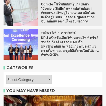
Conicle โชว์วิสัยทัศน์ผู้นำ เปิดตัว
“Conicle Skills” แพลตฟอร์มพัฒนา
ทักษะคนยุคใหม่สู่โลกอนาคต พลิกโฉม
องค์กรสู่ Skills-Based Organization
ขับเคลื่อนแรงงานไทยรับมือวิกฤต
การศึกษา-ไอที
ประชาสัมพันธ์
DPU สร้างชื่อเสียงให้ประเทศไทย! คว้า 3
รางวัลเกียรติยศจาก IEAC เป็น
มหาวิทยาลัยแรก พร้อมกวาดประเมิน 5
ดาวเต็มทุกหมวด ชูสถิติเด็กจบใหม่ได้งาน
ทำทันที 95%
CATEGORIES
YOU MAY HAVE MISSED