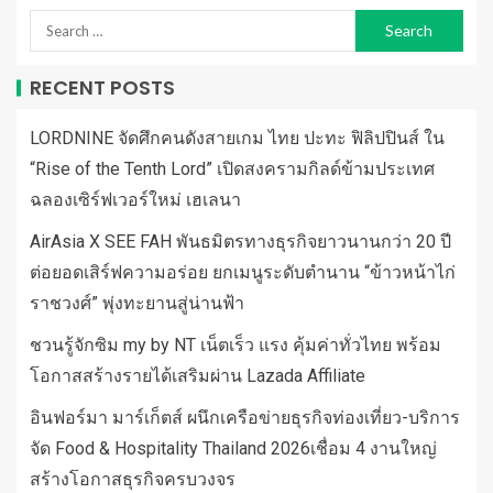
RECENT POSTS
LORDNINE จัดศึกคนดังสายเกม ไทย ปะทะ ฟิลิปปินส์ ใน
“Rise of the Tenth Lord” เปิดสงครามกิลด์ข้ามประเทศ
ฉลองเซิร์ฟเวอร์ใหม่ เฮเลนา
AirAsia X SEE FAH พันธมิตรทางธุรกิจยาวนานกว่า 20 ปี
ต่อยอดเสิร์ฟความอร่อย ยกเมนูระดับตำนาน “ข้าวหน้าไก่
ราชวงศ์” พุ่งทะยานสู่น่านฟ้า
ชวนรู้จักซิม my by NT เน็ตเร็ว แรง คุ้มค่าทั่วไทย พร้อม
โอกาสสร้างรายได้เสริมผ่าน Lazada Affiliate
อินฟอร์มา มาร์เก็ตส์ ผนึกเครือข่ายธุรกิจท่องเที่ยว-บริการ
จัด Food & Hospitality Thailand 2026เชื่อม 4 งานใหญ่
สร้างโอกาสธุรกิจครบวงจร