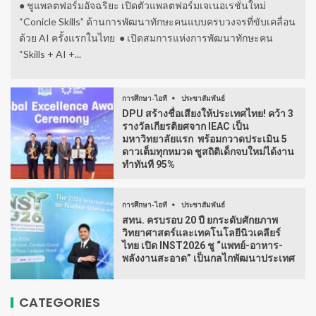
● ชูแพลตฟอร์มอัจฉริยะ เปิดตัวแพลตฟอร์มเจเนอเรชั่นใหม่
“Conicle Skills” ด้านการพัฒนาทักษะคนแบบครบวงจรที่ขับเคลื่อน
ด้วย AI ครั้งแรกในไทย ● เปิดสมการแห่งการพัฒนาทักษะคน
“Skills + AI +...
การศึกษา-ไอที
ประชาสัมพันธ์
DPU สร้างชื่อเสียงให้ประเทศไทย! คว้า 3
รางวัลเกียรติยศจาก IEAC เป็น
มหาวิทยาลัยแรก พร้อมกวาดประเมิน 5
ดาวเต็มทุกหมวด ชูสถิติเด็กจบใหม่ได้งาน
ทำทันที 95%
การศึกษา-ไอที
ประชาสัมพันธ์
สทน. ครบรอบ 20 ปี ยกระดับศักยภาพ
วิทยาศาสตร์และเทคโนโลยีนิวเคลียร์
ไทย เปิด INST2026 ชู “แพทย์-อาหาร-
พลังงานสะอาด” เป็นกลไกพัฒนาประเทศ
CATEGORIES