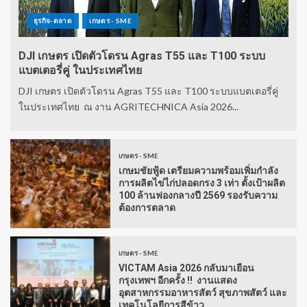
ธุรกิจ-ตลาด
เกษตร - SME
DJI เกษตร เปิดตัวโดรน Agras T55 และ T100 ระบบ
แบตเตอรี่คู่ ในประเทศไทย
DJI เกษตร เปิดตัวโดรน Agras T55 และ T100 ระบบแบตเตอรี่คู่
ในประเทศไทย ณ งาน AGRITECHNICA Asia 2026...
เกษตร - SME
เกษมชัยฟู้ด เตรียมความพร้อมเพิ่มกำลัง
การผลิตไข่ไก่ปลอดกรง 3 เท่า ตั้งเป้าผลิต
100 ล้านฟองกลางปี 2569 รองรับความ
ต้องการตลาด
เกษตร - SME
VICTAM Asia 2026 กลับมาเยือน
กรุงเทพฯ อีกครั้ง !! งานแสดง
อุตสาหกรรมอาหารสัตว์ สุขภาพสัตว์ และ
เทคโนโลยีการสีข้าว