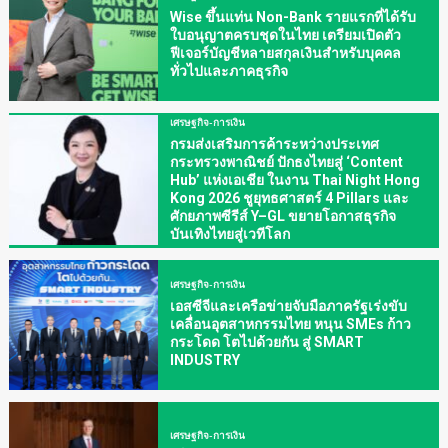
Wise ขึ้นแท่น Non-Bank รายแรกที่ได้รับ
ใบอนุญาตครบชุดในไทย เตรียมเปิดตัว
ฟีเจอร์บัญชีหลายสกุลเงินสำหรับบุคคล
ทั่วไปและภาคธุรกิจ
เศรษฐกิจ-การเงิน
กรมส่งเสริมการค้าระหว่างประเทศ
กระทรวงพาณิชย์ ปักธงไทยสู่ ‘Content
Hub’ แห่งเอเชีย ในงาน Thai Night Hong
Kong 2026 ชูยุทธศาสตร์ 4 Pillars และ
ศักยภาพซีรีส์ Y–GL ขยายโอกาสธุรกิจ
บันเทิงไทยสู่เวทีโลก
เศรษฐกิจ-การเงิน
เอสซีจีและเครือข่ายจับมือภาครัฐเร่งขับ
เคลื่อนอุตสาหกรรมไทย หนุน SMEs ก้าว
กระโดด โตไปด้วยกัน สู่ SMART
INDUSTRY
เศรษฐกิจ-การเงิน