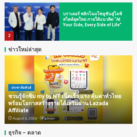
บราเดอร์ พลิกโฉมโซลูชันสู่ไลฟ์
สไตล์ยุคใหม่ ภายใต้แนวคิด “At
Your Side, Every Side of Life”
2
ข่าวใหม่ล่าสุด
Wise ขึ้นแท่น Non-Bank รายแรกที่
ได้รับใบอนุญาตครบชุดในไทย
เตรียมเปิดตัวฟีเจอร์บัญชีหลายสกุล
เงินสำหรับบุคคลทั่วไปและภาค
ธุรกิจ
3
ประชาสัมพันธ์
กรมส่งเสริมการค้าระหว่างประเทศ
ชวนรู้จักซิม my by NT เน็ตเร็ว แรง คุ้มค่าทั่วไทย
กระทรวงพาณิชย์ ปักธงไทยสู่
พร้อมโอกาสสร้างรายได้เสริมผ่าน Lazada
‘Content Hub’ แห่งเอเชีย ในงาน
Thai Night Hong Kong 2026 ชู
Affiliate
ยุทธศาสตร์ 4 Pillars และศักยภาพ
August 6, 2026
admin
4
ซีรีส์ Y–GL ขยายโอกาสธุรกิจบันเทิง
ไทยสู่เวทีโลก
ธุรกิจ - ตลาด
เอสซีจีและเครือข่ายจับมือภาครัฐ