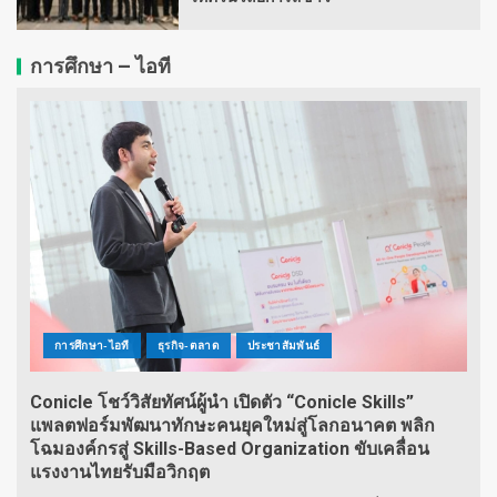
การศึกษา – ไอที
การศึกษา-ไอที
ธุรกิจ-ตลาด
ประชาสัมพันธ์
Conicle โชว์วิสัยทัศน์ผู้นำ เปิดตัว “Conicle Skills”
แพลตฟอร์มพัฒนาทักษะคนยุคใหม่สู่โลกอนาคต พลิก
โฉมองค์กรสู่ Skills-Based Organization ขับเคลื่อน
แรงงานไทยรับมือวิกฤต