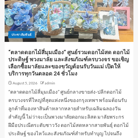
ประชาสัมพันธ์
“ตลาดดอกไม้สี่มุมเมือง” ศูนย์รวมดอกไม้สด ดอกไม้
ประดิษฐ์ พวงมาลัย และสังฆภัณฑ์ครบวงจร ขอเชิญ
เลือกซื้อมาลัยและของขวัญต้อนรับวันแม่ เปิดให้
บริการทุกวันตลอด 24 ชั่วโมง
August 5, 2026
admin
“ตลาดดอกไม้สี่มุมเมือง” ศูนย์กลางขายส่ง-ปลีกดอกไม้
ครบวงจรที่ใหญ่ที่สุดแห่งหนึ่งของกรุงเทพฯ พร้อมต้อนรับ
ลูกค้าที่มองหาสินค้าหลากหลายสำหรับเฉลิมฉลองวัน
สำคัญนี้ ไม่ว่าจะเป็นพวงมาลัยดอกมะลิสด มาลัยพระกร
ฝีมือประณีตระดับชาววัง ดอกไม้สดหลากสายพันธุ์ ดอกไม้
ประดิษฐ์ ของไหว้และสังฆภัณฑ์สำหรับทำบุญ ไปจนถึง