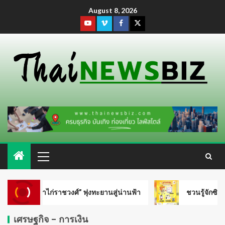
August 8, 2026
เอสซีจีและเครือข่ายจับมือภาครัฐ
เร่งขับเคลื่อนอุตสาหกรรมไทย หนุน
SMEs ก้าวกระโดด โตไปด้วยกัน สู่
SMART INDUSTRY
5
สสว. เดินหน้าหนุน MONEY EXPO
2026 Bangkok เข้าถึงแหล่งทุน
ชุมชน เสริมสร้างโอกาสทางการ
ะยานสู่น่านฟ้า
ชวนรู้จักซิม my by NT เน็ตเร็ว แรง คุ้มค่า
เงินแก่ผู้ประกอบการ SME
1
เศรษฐกิจ - การเงิน