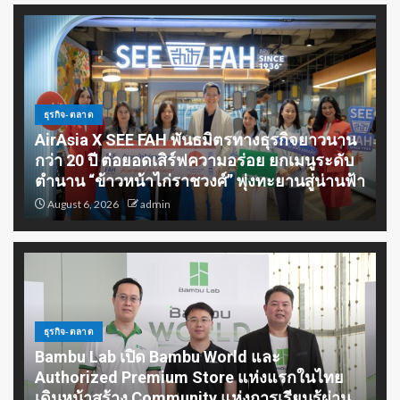
เร่งขับเคลื่อนอุตสาหกรรมไทย หนุน
SMEs ก้าวกระโดด โตไปด้วยกัน สู่
SMART INDUSTRY
5
ธุรกิจ-ตลาด
สสว. เดินหน้าหนุน MONEY EXPO
AirAsia X SEE FAH พันธมิตรทางธุรกิจยาวนาน
2026 Bangkok เข้าถึงแหล่งทุน
ชุมชน เสริมสร้างโอกาสทางการ
กว่า 20 ปี ต่อยอดเสิร์ฟความอร่อย ยกเมนูระดับ
เงินแก่ผู้ประกอบการ SME
ตำนาน “ข้าวหน้าไก่ราชวงศ์” พุ่งทะยานสู่น่านฟ้า
1
August 6, 2026
admin
บราเดอร์ พลิกโฉมโซลูชันสู่ไลฟ์
สไตล์ยุคใหม่ ภายใต้แนวคิด “At
Your Side, Every Side of Life”
2
ธุรกิจ-ตลาด
Bambu Lab เปิด Bambu World และ
Wise ขึ้นแท่น Non-Bank รายแรกที่
Authorized Premium Store แห่งแรกในไทย
ได้รับใบอนุญาตครบชุดในไทย
เตรียมเปิดตัวฟีเจอร์บัญชีหลายสกุล
เดินหน้าสร้าง Community แห่งการเรียนรู้ผ่าน