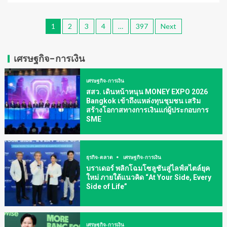
1
2
3
4
…
397
Next
เศรษฐกิจ-การเงิน
เศรษฐกิจ-การเงิน
สสว. เดินหน้าหนุน MONEY EXPO 2026
Bangkok เข้าถึงแหล่งทุนชุมชน เสริม
สร้างโอกาสทางการเงินแก่ผู้ประกอบการ
SME
ธุรกิจ-ตลาด
เศรษฐกิจ-การเงิน
บราเดอร์ พลิกโฉมโซลูชันสู่ไลฟ์สไตล์ยุค
ใหม่ ภายใต้แนวคิด “At Your Side, Every
Side of Life”
เศรษฐกิจ-การเงิน