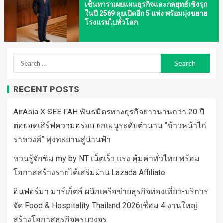
เซ็นทาราเผยแผนธุรกิจและกลยุทธ์เชิงรุก
ในปี 2569 ลุยเปิดอีก 5 แห่ง พร้อมมุ่งขยาย
โรงแรมไปทั่วโลก
RECENT POSTS
AirAsia X SEE FAH พันธมิตรทางธุรกิจยาวนานกว่า 20 ปี
ต่อยอดเสิร์ฟความอร่อย ยกเมนูระดับตำนาน “ข้าวหน้าไก่
ราชวงศ์” พุ่งทะยานสู่น่านฟ้า
ชวนรู้จักซิม my by NT เน็ตเร็ว แรง คุ้มค่าทั่วไทย พร้อม
โอกาสสร้างรายได้เสริมผ่าน Lazada Affiliate
อินฟอร์มา มาร์เก็ตส์ ผนึกเครือข่ายธุรกิจท่องเที่ยว-บริการ
จัด Food & Hospitality Thailand 2026เชื่อม 4 งานใหญ่
สร้างโอกาสธุรกิจครบวงจร