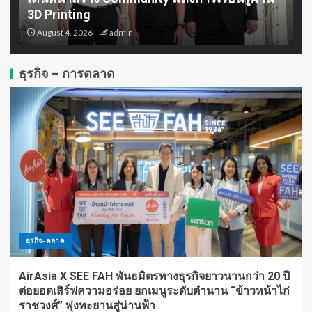
เงินสำหรับบุคคลทั่วไปและภาค
3D Printing
ธุรกิจ
3
August 4, 2026
admin
กรมส่งเสริมการค้าระหว่างประเทศ
ธุรกิจ - การตลาด
กระทรวงพาณิชย์ ปักธงไทยสู่
‘Content Hub’ แห่งเอเชีย ในงาน
Thai Night Hong Kong 2026 ชู
ยุทธศาสตร์ 4 Pillars และศักยภาพ
4
ซีรีส์ Y–GL ขยายโอกาสธุรกิจบันเทิง
ไทยสู่เวทีโลก
เอสซีจีและเครือข่ายจับมือภาครัฐ
เร่งขับเคลื่อนอุตสาหกรรมไทย หนุน
SMEs ก้าวกระโดด โตไปด้วยกัน สู่
SMART INDUSTRY
5
ธุรกิจ-ตลาด
AirAsia X SEE FAH พันธมิตรทางธุรกิจยาวนานกว่า 20 ปี
ต่อยอดเสิร์ฟความอร่อย ยกเมนูระดับตำนาน “ข้าวหน้าไก่
ราชวงศ์” พุ่งทะยานสู่น่านฟ้า