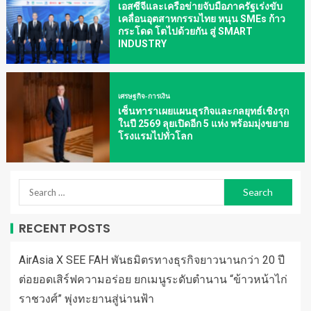
เอสซีจีและเครือข่ายจับมือภาครัฐเร่งขับ
เคลื่อนอุตสาหกรรมไทย หนุน SMEs ก้าว
กระโดด โตไปด้วยกัน สู่ SMART
INDUSTRY
เศรษฐกิจ-การเงิน
เซ็นทาราเผยแผนธุรกิจและกลยุทธ์เชิงรุก
ในปี 2569 ลุยเปิดอีก 5 แห่ง พร้อมมุ่งขยาย
โรงแรมไปทั่วโลก
RECENT POSTS
AirAsia X SEE FAH พันธมิตรทางธุรกิจยาวนานกว่า 20 ปี
ต่อยอดเสิร์ฟความอร่อย ยกเมนูระดับตำนาน “ข้าวหน้าไก่
ราชวงศ์” พุ่งทะยานสู่น่านฟ้า