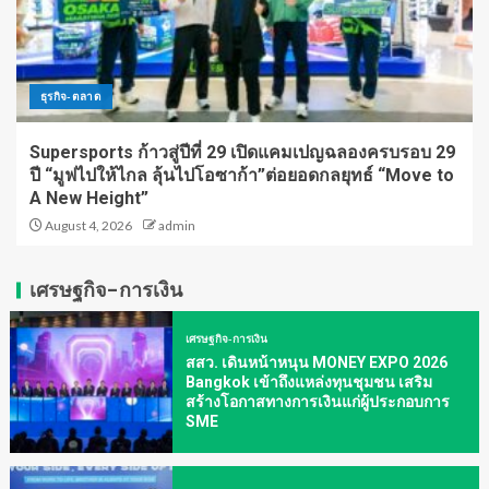
ธุรกิจ-ตลาด
Supersports ก้าวสู่ปีที่ 29 เปิดแคมเปญฉลองครบรอบ 29
ปี “มูฟไปให้ไกล ลุ้นไปโอซาก้า”ต่อยอดกลยุทธ์ “Move to
A New Height”
August 4, 2026
admin
เศรษฐกิจ-การเงิน
เศรษฐกิจ-การเงิน
สสว. เดินหน้าหนุน MONEY EXPO 2026
Bangkok เข้าถึงแหล่งทุนชุมชน เสริม
สร้างโอกาสทางการเงินแก่ผู้ประกอบการ
SME