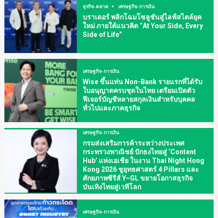
ธุรกิจ-ตลาด
เศรษฐกิจ-การเงิน
บราเดอร์ พลิกโฉมโซลูชันสู่ไลฟ์สไตล์ยุค
ใหม่ ภายใต้แนวคิด “At Your Side, Every
Side of Life”
เศรษฐกิจ-การเงิน
Wise ขึ้นแท่น Non-Bank รายแรกที่ได้รับ
ใบอนุญาตครบชุดในไทย เตรียมเปิดตัว
ฟีเจอร์บัญชีหลายสกุลเงินสำหรับบุคคล
ทั่วไปและภาคธุรกิจ
เศรษฐกิจ-การเงิน
กรมส่งเสริมการค้าระหว่างประเทศ
กระทรวงพาณิชย์ ปักธงไทยสู่ ‘Content
Hub’ แห่งเอเชีย ในงาน Thai Night Hong
Kong 2026 ชูยุทธศาสตร์ 4 Pillars และ
ศักยภาพซีรีส์ Y–GL ขยายโอกาสธุรกิจ
บันเทิงไทยสู่เวทีโลก
เศรษฐกิจ-การเงิน