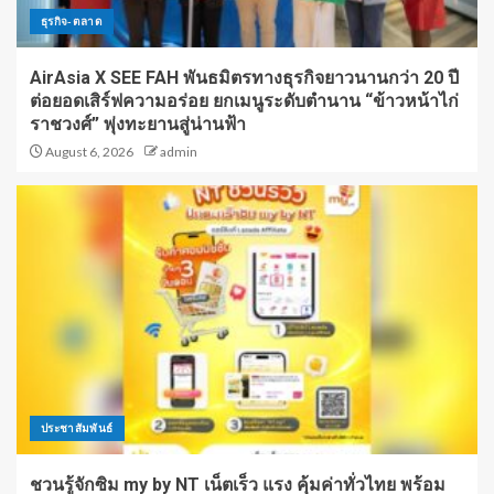
ธุรกิจ-ตลาด
AirAsia X SEE FAH พันธมิตรทางธุรกิจยาวนานกว่า 20 ปี
ต่อยอดเสิร์ฟความอร่อย ยกเมนูระดับตำนาน “ข้าวหน้าไก่
ราชวงศ์” พุ่งทะยานสู่น่านฟ้า
August 6, 2026
admin
ประชาสัมพันธ์
ชวนรู้จักซิม my by NT เน็ตเร็ว แรง คุ้มค่าทั่วไทย พร้อม