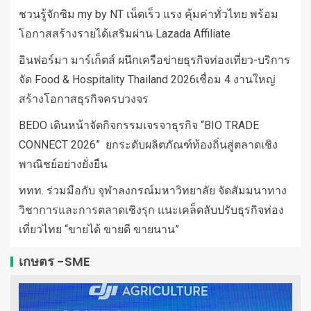
ชวนรู้จักซิม my by NT เน็ตเร็ว แรง คุ้มค่าทั่วไทย พร้อม
โอกาสสร้างรายได้เสริมผ่าน Lazada Affiliate
อินฟอร์มา มาร์เก็ตส์ ผนึกเครือข่ายธุรกิจท่องเที่ยว-บริการ
จัด Food & Hospitality Thailand 2026เชื่อม 4 งานใหญ่
สร้างโอกาสธุรกิจครบวงจร
BEDO เดินหน้าจัดกิจกรรมเจรจาธุรกิจ “BIO TRADE
CONNECT 2026” ยกระดับผลิตภัณฑ์ท้องถิ่นสู่ตลาดเชิง
พาณิชย์อย่างยั่งยืน
ททท. ร่วมมือกับ จุฬาลงกรณ์มหาวิทยาลัย จัดสัมมนาทาง
วิชาการและการตลาดเชิงรุก แนะเคล็ดลับปรับธุรกิจท่อง
เที่ยวไทย “ขายได้ ขายดี ขายนาน”
เกษตร -SME