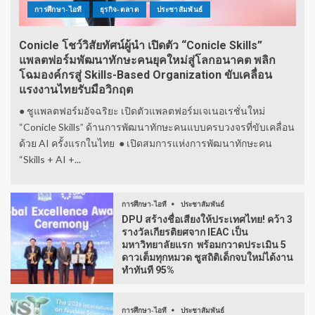
การศึกษา-ไอที
ธุรกิจ-ตลาด
ประชาสัมพันธ์
Conicle โชว์วิสัยทัศน์ผู้นำ เปิดตัว “Conicle Skills”
แพลตฟอร์มพัฒนาทักษะคนยุคใหม่สู่โลกอนาคต พลิก
โฉมองค์กรสู่ Skills-Based Organization ขับเคลื่อน
แรงงานไทยรับมือวิกฤต
● ชูแพลตฟอร์มอัจฉริยะ เปิดตัวแพลตฟอร์มเจเนอเรชั่นใหม่
“Conicle Skills” ด้านการพัฒนาทักษะคนแบบครบวงจรที่ขับเคลื่อน
ด้วย AI ครั้งแรกในไทย ● เปิดสมการแห่งการพัฒนาทักษะคน
“Skills + AI +...
การศึกษา-ไอที
ประชาสัมพันธ์
DPU สร้างชื่อเสียงให้ประเทศไทย! คว้า 3
รางวัลเกียรติยศจาก IEAC เป็น
มหาวิทยาลัยแรก พร้อมกวาดประเมิน 5
ดาวเต็มทุกหมวด ชูสถิติเด็กจบใหม่ได้งาน
ทำทันที 95%
การศึกษา-ไอที
ประชาสัมพันธ์