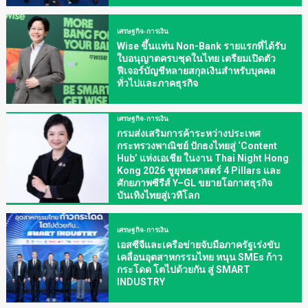
เศรษฐกิจ-การเงิน
Wise ขึ้นแท่น Non-Bank รายแรกที่ได้รับ
ใบอนุญาตครบชุดในไทย เตรียมเปิดตัว
ฟีเจอร์บัญชีหลายสกุลเงินสำหรับบุคคล
ทั่วไปและภาคธุรกิจ
เศรษฐกิจ-การเงิน
กรมส่งเสริมการค้าระหว่างประเทศ
กระทรวงพาณิชย์ ปักธงไทยสู่ ‘Content
Hub’ แห่งเอเชีย ในงาน Thai Night Hong
Kong 2026 ชูยุทธศาสตร์ 4 Pillars และ
ศักยภาพซีรีส์ Y–GL ขยายโอกาสธุรกิจ
บันเทิงไทยสู่เวทีโลก
เศรษฐกิจ-การเงิน
เอสซีจีและเครือข่ายจับมือภาครัฐเร่งขับ
เคลื่อนอุตสาหกรรมไทย หนุน SMEs ก้าว
กระโดด โตไปด้วยกัน สู่ SMART
INDUSTRY