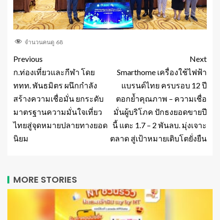
จำนวนคนดู
68
Previous
Next
ก.ท่องเที่ยวและกีฬา โดย
Smarthome เครื่องใช้ไฟฟ้า
ททท. พันธมิตร ผนึกกำลัง
แบรนด์ไทย ครบรอบ 12 ปี
สร้างความเชื่อมั่น ยกระดับ
ตอกย้ำคุณภาพ – ความเชื่อ
มาตรฐานความมั่นใจเที่ยว
มั่นผู้บริโภค ปักธงยอดขายปี
ไทยสู่จุดหมายปลายทางยอด
นี้ แตะ 1.7 – 2 พันลบ. มุ่งเจาะ
นิยม
ตลาด สู่เป้าหมายเติบโตยั่งยืน
MORE STORIES