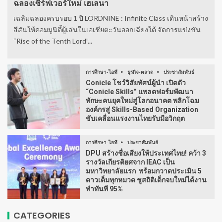
ฉลองเซิร์ฟเวอร์ใหม่ เฮเลนา
เฉลิมฉลองครบรอบ 1 ปี LORDNINE : Infinite Class เดินหน้าสร้าง
สีสันให้คอมมูนิตี้ผู้เล่นในเอเชียตะวันออกเฉียงใต้ จัดการแข่งขัน
“Rise of the Tenth Lord”...
การศึกษา-ไอที
ธุรกิจ-ตลาด
ประชาสัมพันธ์
Conicle โชว์วิสัยทัศน์ผู้นำ เปิดตัว
“Conicle Skills” แพลตฟอร์มพัฒนา
ทักษะคนยุคใหม่สู่โลกอนาคต พลิกโฉม
องค์กรสู่ Skills-Based Organization
ขับเคลื่อนแรงงานไทยรับมือวิกฤต
การศึกษา-ไอที
ประชาสัมพันธ์
DPU สร้างชื่อเสียงให้ประเทศไทย! คว้า 3
รางวัลเกียรติยศจาก IEAC เป็น
มหาวิทยาลัยแรก พร้อมกวาดประเมิน 5
ดาวเต็มทุกหมวด ชูสถิติเด็กจบใหม่ได้งาน
ทำทันที 95%
CATEGORIES