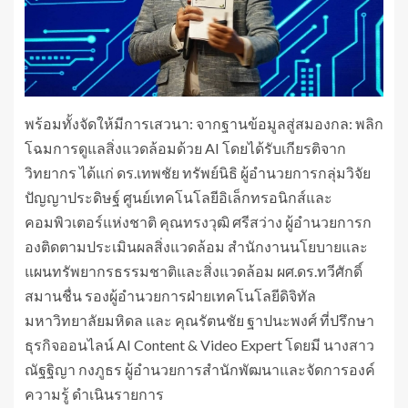
พร้อมทั้งจัดให้มีการเสวนา: จากฐานข้อมูลสู่สมองกล: พลิก
โฉมการดูแลสิ่งแวดล้อมด้วย AI โดยได้รับเกียรติจาก
วิทยากร ได้แก่ ดร.เทพชัย ทรัพย์นิธิ ผู้อำนวยการกลุ่มวิจัย
ปัญญาประดิษฐ์ ศูนย์เทคโนโลยีอิเล็กทรอนิกส์และ
คอมพิวเตอร์แห่งชาติ คุณทรงวุฒิ ศรีสว่าง ผู้อำนวยการก
องติดตามประเมินผลสิ่งแวดล้อม สำนักงานนโยบายและ
แผนทรัพยากรธรรมชาติและสิ่งแวดล้อม ผศ.ดร.ทวีศักดิ์
สมานชื่น รองผู้อำนวยการฝ่ายเทคโนโลยีดิจิทัล
มหาวิทยาลัยมหิดล และ คุณรัตนชัย ฐาปนะพงศ์ ที่ปรึกษา
ธุรกิจออนไลน์ AI Content & Video Expert โดยมี นางสาว
ณัฐฐิญา กงภูธร ผู้อำนวยการสำนักพัฒนาและจัดการองค์
ความรู้ ดำเนินรายการ