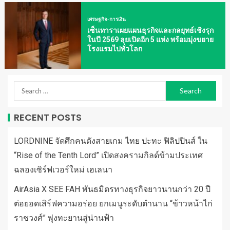
เศรษฐกิจ-การเงิน
เซ็นทาราเผยแผนธุรกิจและกลยุทธ์เชิงรุก
ในปี 2569 ลุยเปิดอีก 5 แห่ง พร้อมมุ่งขยาย
โรงแรมไปทั่วโลก
RECENT POSTS
LORDNINE จัดศึกคนดังสายเกม ไทย ปะทะ ฟิลิปปินส์ ใน
“Rise of the Tenth Lord” เปิดสงครามกิลด์ข้ามประเทศ
ฉลองเซิร์ฟเวอร์ใหม่ เฮเลนา
AirAsia X SEE FAH พันธมิตรทางธุรกิจยาวนานกว่า 20 ปี
ต่อยอดเสิร์ฟความอร่อย ยกเมนูระดับตำนาน “ข้าวหน้าไก่
ราชวงศ์” พุ่งทะยานสู่น่านฟ้า