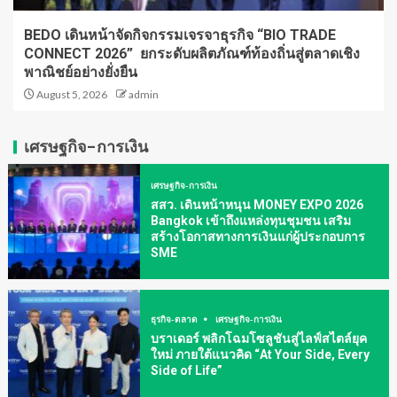
BEDO เดินหน้าจัดกิจกรรมเจรจาธุรกิจ “BIO TRADE
CONNECT 2026” ยกระดับผลิตภัณฑ์ท้องถิ่นสู่ตลาดเชิง
พาณิชย์อย่างยั่งยืน
August 5, 2026
admin
เศรษฐกิจ-การเงิน
เศรษฐกิจ-การเงิน
สสว. เดินหน้าหนุน MONEY EXPO 2026
Bangkok เข้าถึงแหล่งทุนชุมชน เสริม
สร้างโอกาสทางการเงินแก่ผู้ประกอบการ
SME
ธุรกิจ-ตลาด
เศรษฐกิจ-การเงิน
บราเดอร์ พลิกโฉมโซลูชันสู่ไลฟ์สไตล์ยุค
ใหม่ ภายใต้แนวคิด “At Your Side, Every
Side of Life”