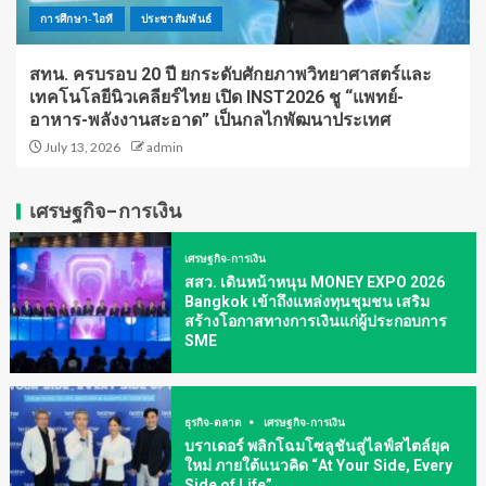
การศึกษา-ไอที
ประชาสัมพันธ์
สทน. ครบรอบ 20 ปี ยกระดับศักยภาพวิทยาศาสตร์และ
เทคโนโลยีนิวเคลียร์ไทย เปิด INST2026 ชู “แพทย์-
อาหาร-พลังงานสะอาด” เป็นกลไกพัฒนาประเทศ
July 13, 2026
admin
เศรษฐกิจ-การเงิน
เศรษฐกิจ-การเงิน
สสว. เดินหน้าหนุน MONEY EXPO 2026
Bangkok เข้าถึงแหล่งทุนชุมชน เสริม
สร้างโอกาสทางการเงินแก่ผู้ประกอบการ
SME
ธุรกิจ-ตลาด
เศรษฐกิจ-การเงิน
บราเดอร์ พลิกโฉมโซลูชันสู่ไลฟ์สไตล์ยุค
ใหม่ ภายใต้แนวคิด “At Your Side, Every
Side of Life”