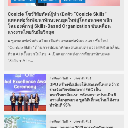
Conicle โชว์วิสัยทัศน์ผู้นำ เปิดตัว “Conicle Skills”
แพลตฟอร์มพัฒนาทักษะคนยุคใหม่สู่โลกอนาคต พลิก
โฉมองค์กรสู่ Skills-Based Organization ขับเคลื่อน
แรงงานไทยรับมือวิกฤต
● ชูแพลตฟอร์มอัจฉริยะ เปิดตัวแพลตฟอร์มเจเนอเรชั่นใหม่
“Conicle Skills” ด้านการพัฒนาทักษะคนแบบครบวงจรที่ขับเคลื่อน
ด้วย AI ครั้งแรกในไทย ● เปิดสมการแห่งการพัฒนาทักษะคน
“Skills + AI +...
การศึกษา-ไอที
ประชาสัมพันธ์
DPU สร้างชื่อเสียงให้ประเทศไทย! คว้า 3
รางวัลเกียรติยศจาก IEAC เป็น
มหาวิทยาลัยแรก พร้อมกวาดประเมิน 5
ดาวเต็มทุกหมวด ชูสถิติเด็กจบใหม่ได้งาน
ทำทันที 95%
การศึกษา-ไอที
ประชาสัมพันธ์
สทน. ครบรอบ 20 ปี ยกระดับศักยภาพ