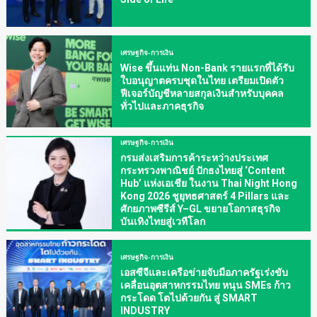
เศรษฐกิจ-การเงิน
Wise ขึ้นแท่น Non-Bank รายแรกที่ได้รับ
ใบอนุญาตครบชุดในไทย เตรียมเปิดตัว
ฟีเจอร์บัญชีหลายสกุลเงินสำหรับบุคคล
ทั่วไปและภาคธุรกิจ
เศรษฐกิจ-การเงิน
กรมส่งเสริมการค้าระหว่างประเทศ
กระทรวงพาณิชย์ ปักธงไทยสู่ ‘Content
Hub’ แห่งเอเชีย ในงาน Thai Night Hong
Kong 2026 ชูยุทธศาสตร์ 4 Pillars และ
ศักยภาพซีรีส์ Y–GL ขยายโอกาสธุรกิจ
บันเทิงไทยสู่เวทีโลก
เศรษฐกิจ-การเงิน
เอสซีจีและเครือข่ายจับมือภาครัฐเร่งขับ
เคลื่อนอุตสาหกรรมไทย หนุน SMEs ก้าว
กระโดด โตไปด้วยกัน สู่ SMART
INDUSTRY