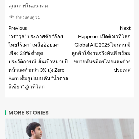
คุณภาพในอนาคต
จำนวนคนดู
31
Previous
Next
“วราวุธ” ประกาศชัย “อ้อย
Happener เปิดตัวเวทีโลก
ไทยไร้เผา” เหลืออ้อยเผา
Global AIE 2025 ไม่นาน มี
เพียง 3.8% ต่ำสุด
ลูกค้าใช้งานจริงทันที พร้อม
ประวัติการณ์ ลั่นเป้าหมายปี
ขยายพันธมิตรไทยและต่าง
หน้าลดต่ำกว่า 3% มุ่ง Zero
ประเทศ
Burn เต็มรูปแบบ ดัน “น้ำตาล
สีเขียว” สู่เวทีโลก
MORE STORIES