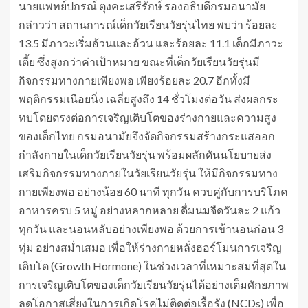
นายแพทย์ปกรณ์ ตุงคะเสรีรักษ์ รองอธิบดีกรมอนามัย
กล่าวว่า สถานการณ์เด็กวัยเรียนวัยรุ่นไทย พบว่า ร้อยละ
13.5 มีภาวะเริ่มอ้วนและอ้วน และร้อยละ 11.1 เด็กมีภาวะ
เตี้ย ซึ่งสูงกว่าค่าเป้าหมาย ขณะที่เด็กวัยเรียนวัยรุ่นมี
กิจกรรมทางกายเพียงพอ เพียงร้อยละ 20.7 อีกทั้งมี
พฤติกรรมเนือยนิ่ง เฉลี่ยสูงถึง 14 ชั่วโมงต่อวัน ส่งผลกระ
ทบโดยตรงต่อการเจริญเติบโตของร่างกายและความสูง
ของเด็กไทย กรมอนามัยจึงจัดกิจกรรมสร้างกระแสออก
กำลังกายในเด็กวัยเรียนวัยรุ่น พร้อมผลักดันนโยบายส่ง
เสริมกิจกรรมทางกายในวัยเรียนวัยรุ่น ให้มีกิจกรรมทาง
กายเพียงพอ อย่างน้อย 60 นาที ทุกวัน ควบคู่กับการบริโภค
อาหารครบ 5 หมู่ อย่างหลากหลาย ดื่มนมจืดวันละ 2 แก้ว
ทุกวัน และนอนหลับอย่างเพียงพอ ด้วยการเข้านอนก่อน 3
ทุ่ม อย่างสม่ำเสมอ เพื่อให้ร่างกายหลั่งฮอร์โมนการเจริญ
เติบโต (Growth Hormone) ในช่วงเวลาที่เหมาะสมที่สุดใน
การเจริญเติบโตของเด็กวัยเรียนวัยรุ่นได้อย่างเต็มศักยภาพ
ลดโอกาสเสี่ยงในการเกิดโรคไม่ติดต่อเรื้อรัง (NCDs) เพื่อ