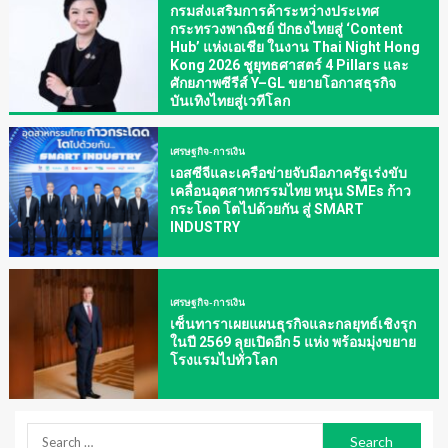
กรมส่งเสริมการค้าระหว่างประเทศ
กระทรวงพาณิชย์ ปักธงไทยสู่ ‘Content
Hub’ แห่งเอเชีย ในงาน Thai Night Hong
Kong 2026 ชูยุทธศาสตร์ 4 Pillars และ
ศักยภาพซีรีส์ Y–GL ขยายโอกาสธุรกิจ
บันเทิงไทยสู่เวทีโลก
เศรษฐกิจ-การเงิน
เอสซีจีและเครือข่ายจับมือภาครัฐเร่งขับ
เคลื่อนอุตสาหกรรมไทย หนุน SMEs ก้าว
กระโดด โตไปด้วยกัน สู่ SMART
INDUSTRY
เศรษฐกิจ-การเงิน
เซ็นทาราเผยแผนธุรกิจและกลยุทธ์เชิงรุก
ในปี 2569 ลุยเปิดอีก 5 แห่ง พร้อมมุ่งขยาย
โรงแรมไปทั่วโลก