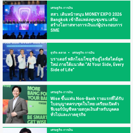
เศรษฐกิจ-การเงิน
สสว. เดินหน้าหนุน MONEY EXPO 2026
Bangkok เข้าถึงแหล่งทุนชุมชน เสริม
สร้างโอกาสทางการเงินแก่ผู้ประกอบการ
SME
ธุรกิจ-ตลาด
เศรษฐกิจ-การเงิน
บราเดอร์ พลิกโฉมโซลูชันสู่ไลฟ์สไตล์ยุค
ใหม่ ภายใต้แนวคิด “At Your Side, Every
Side of Life”
เศรษฐกิจ-การเงิน
Wise ขึ้นแท่น Non-Bank รายแรกที่ได้รับ
ใบอนุญาตครบชุดในไทย เตรียมเปิดตัว
ฟีเจอร์บัญชีหลายสกุลเงินสำหรับบุคคล
ทั่วไปและภาคธุรกิจ
เศรษฐกิจ-การเงิน