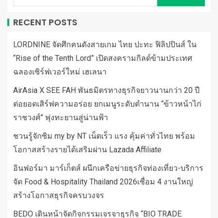
RECENT POSTS
LORDNINE จัดศึกคนดังสายเกม ไทย ปะทะ ฟิลิปปินส์ ใน
“Rise of the Tenth Lord” เปิดสงครามกิลด์ข้ามประเทศ
ฉลองเซิร์ฟเวอร์ใหม่ เฮเลนา
AirAsia X SEE FAH พันธมิตรทางธุรกิจยาวนานกว่า 20 ปี
ต่อยอดเสิร์ฟความอร่อย ยกเมนูระดับตำนาน “ข้าวหน้าไก่
ราชวงศ์” พุ่งทะยานสู่น่านฟ้า
ชวนรู้จักซิม my by NT เน็ตเร็ว แรง คุ้มค่าทั่วไทย พร้อม
โอกาสสร้างรายได้เสริมผ่าน Lazada Affiliate
อินฟอร์มา มาร์เก็ตส์ ผนึกเครือข่ายธุรกิจท่องเที่ยว-บริการ
จัด Food & Hospitality Thailand 2026เชื่อม 4 งานใหญ่
สร้างโอกาสธุรกิจครบวงจร
BEDO เดินหน้าจัดกิจกรรมเจรจาธุรกิจ “BIO TRADE