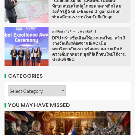
“Conicle Skills” แพลตฟอร์มพัฒนา
ทักษะคนยุคใหม่สู่โลกอนาคต พลิกโฉม
องค์กรสู่ Skills-Based Organization
ขับเคลื่อนแรงงานไทยรับมือวิกฤต
การศึกษา-ไอที
ประชาสัมพันธ์
DPU สร้างชื่อเสียงให้ประเทศไทย! คว้า 3
รางวัลเกียรติยศจาก IEAC เป็น
มหาวิทยาลัยแรก พร้อมกวาดประเมิน 5
ดาวเต็มทุกหมวด ชูสถิติเด็กจบใหม่ได้งาน
ทำทันที 95%
CATEGORIES
YOU MAY HAVE MISSED