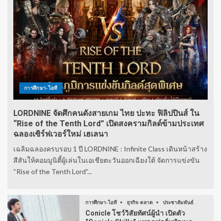
การศึกษา-ไอที
LORDNINE จัดศึกคนดังสายเกม ไทย ปะทะ ฟิลิปปินส์ ใน
“Rise of the Tenth Lord” เปิดสงครามกิลด์ข้ามประเทศ
ฉลองเซิร์ฟเวอร์ใหม่ เฮเลนา
เฉลิมฉลองครบรอบ 1 ปี LORDNINE : Infinite Class เดินหน้าสร้าง
สีสันให้คอมมูนิตี้ผู้เล่นในเอเชียตะวันออกเฉียงใต้ จัดการแข่งขัน
“Rise of the Tenth Lord”...
การศึกษา-ไอที
ธุรกิจ-ตลาด
ประชาสัมพันธ์
Conicle โชว์วิสัยทัศน์ผู้นำ เปิดตัว