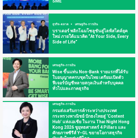
SME
ธุรกิจ-ตลาด
เศรษฐกิจ-การเงิน
บราเดอร์ พลิกโฉมโซลูชันสู่ไลฟ์สไตล์ยุค
ใหม่ ภายใต้แนวคิด “At Your Side, Every
Side of Life”
เศรษฐกิจ-การเงิน
Wise ขึ้นแท่น Non-Bank รายแรกที่ได้รับ
ใบอนุญาตครบชุดในไทย เตรียมเปิดตัว
ฟีเจอร์บัญชีหลายสกุลเงินสำหรับบุคคล
ทั่วไปและภาคธุรกิจ
เศรษฐกิจ-การเงิน
กรมส่งเสริมการค้าระหว่างประเทศ
กระทรวงพาณิชย์ ปักธงไทยสู่ ‘Content
Hub’ แห่งเอเชีย ในงาน Thai Night Hong
Kong 2026 ชูยุทธศาสตร์ 4 Pillars และ
ศักยภาพซีรีส์ Y–GL ขยายโอกาสธุรกิจ