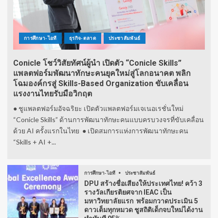
การศึกษา-ไอที
ธุรกิจ-ตลาด
ประชาสัมพันธ์
Conicle โชว์วิสัยทัศน์ผู้นำ เปิดตัว “Conicle Skills”
แพลตฟอร์มพัฒนาทักษะคนยุคใหม่สู่โลกอนาคต พลิก
โฉมองค์กรสู่ Skills-Based Organization ขับเคลื่อน
แรงงานไทยรับมือวิกฤต
● ชูแพลตฟอร์มอัจฉริยะ เปิดตัวแพลตฟอร์มเจเนอเรชั่นใหม่
“Conicle Skills” ด้านการพัฒนาทักษะคนแบบครบวงจรที่ขับเคลื่อน
ด้วย AI ครั้งแรกในไทย ● เปิดสมการแห่งการพัฒนาทักษะคน
“Skills + AI +...
การศึกษา-ไอที
ประชาสัมพันธ์
DPU สร้างชื่อเสียงให้ประเทศไทย! คว้า 3
รางวัลเกียรติยศจาก IEAC เป็น
มหาวิทยาลัยแรก พร้อมกวาดประเมิน 5
ดาวเต็มทุกหมวด ชูสถิติเด็กจบใหม่ได้งาน