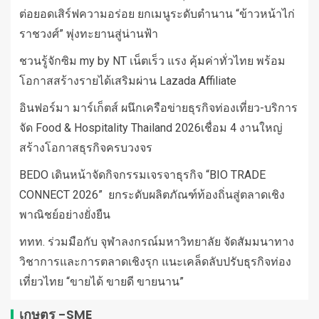
ต่อยอดเสิร์ฟความอร่อย ยกเมนูระดับตำนาน “ข้าวหน้าไก่
ราชวงศ์” พุ่งทะยานสู่น่านฟ้า
ชวนรู้จักซิม my by NT เน็ตเร็ว แรง คุ้มค่าทั่วไทย พร้อม
โอกาสสร้างรายได้เสริมผ่าน Lazada Affiliate
อินฟอร์มา มาร์เก็ตส์ ผนึกเครือข่ายธุรกิจท่องเที่ยว-บริการ
จัด Food & Hospitality Thailand 2026เชื่อม 4 งานใหญ่
สร้างโอกาสธุรกิจครบวงจร
BEDO เดินหน้าจัดกิจกรรมเจรจาธุรกิจ “BIO TRADE
CONNECT 2026” ยกระดับผลิตภัณฑ์ท้องถิ่นสู่ตลาดเชิง
พาณิชย์อย่างยั่งยืน
ททท. ร่วมมือกับ จุฬาลงกรณ์มหาวิทยาลัย จัดสัมมนาทาง
วิชาการและการตลาดเชิงรุก แนะเคล็ดลับปรับธุรกิจท่อง
เที่ยวไทย “ขายได้ ขายดี ขายนาน”
เกษตร -SME