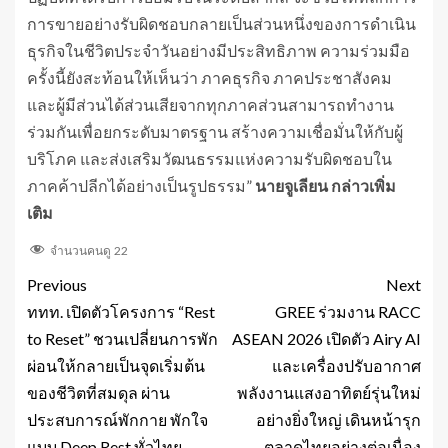
การขายอย่างรับผิดชอบกลายเป็นส่วนหนึ่งของการดำเนิน
ธุรกิจในชีวิตประจำวันอย่างมีประสิทธิภาพ ความร่วมมือ
ครั้งนี้ยังสะท้อนให้เห็นว่า ภาคธุรกิจ ภาคประชาสังคม
และผู้มีส่วนได้ส่วนเสียจากทุกภาคส่วนสามารถทำงาน
ร่วมกันเพื่อยกระดับมาตรฐาน สร้างความเชื่อมั่นให้กับผู้
บริโภค และส่งเสริมวัฒนธรรมแห่งความรับผิดชอบใน
ภาคค้าปลีกได้อย่างเป็นรูปธรรม”
นายจูเลียน กล่าวเพิ่ม
เติม
จำนวนคนดู
22
Previous
Next
ททท. เปิดตัวโครงการ “Rest
GREE ร่วมงาน RACC
to Reset” ชวนเปลี่ยนการพัก
ASEAN 2026 เปิดตัว Airy AI
ผ่อนให้กลายเป็นจุดเริ่มต้น
และเครื่องปรับอากาศ
ของชีวิตที่สมดุล ผ่าน
พลังงานแสงอาทิตย์รุ่นใหม่
ประสบการณ์พักกาย พักใจ
อย่างยิ่งใหญ่ เดินหน้ารุก
แบบ Deep Rest ทั่วไทย
ตลาดไทยอย่างต่อเนื่อง