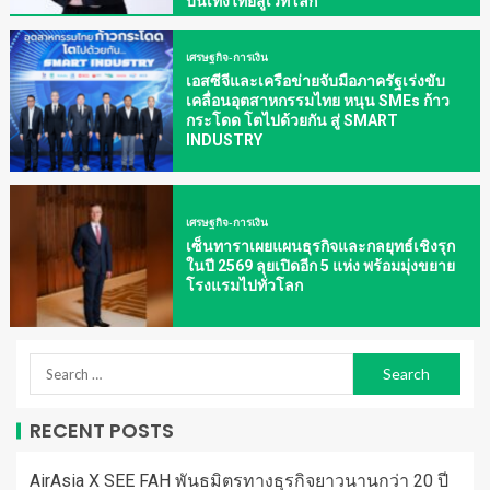
บันเทิงไทยสู่เวทีโลก
เศรษฐกิจ-การเงิน
เอสซีจีและเครือข่ายจับมือภาครัฐเร่งขับ
เคลื่อนอุตสาหกรรมไทย หนุน SMEs ก้าว
กระโดด โตไปด้วยกัน สู่ SMART
INDUSTRY
เศรษฐกิจ-การเงิน
เซ็นทาราเผยแผนธุรกิจและกลยุทธ์เชิงรุก
ในปี 2569 ลุยเปิดอีก 5 แห่ง พร้อมมุ่งขยาย
โรงแรมไปทั่วโลก
RECENT POSTS
AirAsia X SEE FAH พันธมิตรทางธุรกิจยาวนานกว่า 20 ปี