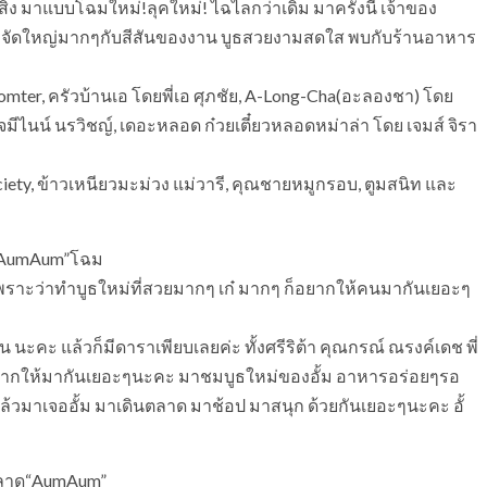
ิ่ง มาแบบโฉมใหม่!ลุคใหม่! ไฉไลกว่าเดิม มาครั้งนี้ เจ้าของ
็ม จัดใหญ่มากๆกับสีสันของงาน บูธสวยงามสดใส พบกับร้านอาหาร
omter, ครัวบ้านเอ โดยพี่เอ ศุภชัย, A-Long-Cha(อะลองชา) โดย
เจมีไนน์ นรวิชญ์, เดอะหลอด ก๋วยเตี๋ยวหลอดหม่าล่า โดย เจมส์ จิรา
ciety, ข้าวเหนียวมะม่วง แม่วารี, คุณชายหมูกรอบ, ตูมสนิท และ
าน”AumAum”โฉม
 เพราะว่าทำบูธใหม่ที่สวยมากๆ เก๋ มากๆ ก็อยากให้คนมากันเยอะๆ
 นะคะ แล้วก็มีดาราเพียบเลยค่ะ ทั้งศรีริต้า คุณกรณ์ ณรงค์เดช พี่
ย อยากให้มากันเยอะๆนะคะ มาชมบูธใหม่ของอั้ม อาหารอร่อยๆรอ
 แล้วมาเจออั้ม มาเดินตลาด มาช้อป มาสนุก ด้วยกันเยอะๆนะคะ อั้
ินตลาด“AumAum”