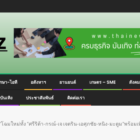
กษา-ไอที
อสังหาฯ
ยานยนต์
เกษตร – SME
สังค
บันเทิง
ประชาสัมพันธ์
ติดต่อเรา
หม่ทั้ง “ศรีริต้า-กรณ์-เจ เจตริน-เอศุภชัย-หนิง-มะตูม”พร้อมเพื