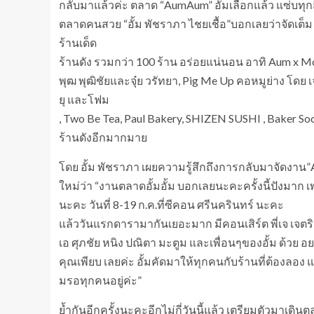
กลับมาแล้วค่ะ ตลาด “AumAum” อั้มเลือกแล้ว แซ่บทุกส
ตลาดคนสวย “อั้ม พัชราภา ไชยเชื้อ”บอกเลยว่าจัดเต
ร้านเด็ด
ร้านดัง รวมกว่า 100 ร้าน อร่อยแน่นอน อาทิ Aum x M
พุฒ พุฒิชัยและจุ๋ย วรัทยา, Pig Me Up คอหมูย่าง โดย 
ยุ และโฟม
, Two Be Tea, Paul Bakery, SHIZEN SUSHI , Baker So
ร้านดังอีกมากมาย
โดย อั้ม พัชราภา เผยความรู้สึกถึงการกลับมาจัดง
ใหม่ว่า “งานตลาดอั้มอั้ม บอกเลยนะคะครั้งนี้ปังมาก
นะคะ วันที่ 8-19 ก.ค.ที่ซีคอน ศรีนครินทร์ นะคะ
แล้ววันแรกดารามากันเยอะมาก มีคอนเสิร์ต พี่เจ เจตริน
เอ ศุภชัย หนิง ปณิตา มะตูม และเพื่อนๆของอั้ม ด้ว
คุณเพียบ เลยค่ะ อั้มคัดมาให้ทุกคนกับร้านที่ต้องลอง
มรอทุกคนอยู่ค่ะ”
ย้ำกันอีกครั้งนะคะอีกไม่กี่วันนี้แล้ว เตรียมตัวมาเด