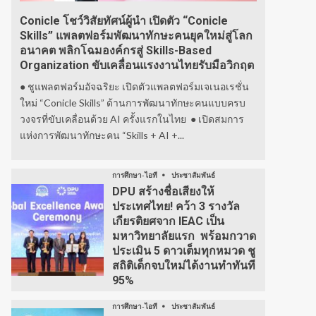
Conicle โชว์วิสัยทัศน์ผู้นำ เปิดตัว “Conicle
Skills” แพลตฟอร์มพัฒนาทักษะคนยุคใหม่สู่โลก
อนาคต พลิกโฉมองค์กรสู่ Skills-Based
Organization ขับเคลื่อนแรงงานไทยรับมือวิกฤต
● ชูแพลตฟอร์มอัจฉริยะ เปิดตัวแพลตฟอร์มเจเนอเรชั่น
ใหม่ “Conicle Skills” ด้านการพัฒนาทักษะคนแบบครบ
วงจรที่ขับเคลื่อนด้วย AI ครั้งแรกในไทย ● เปิดสมการ
แห่งการพัฒนาทักษะคน “Skills + AI +...
การศึกษา-ไอที
ประชาสัมพันธ์
DPU สร้างชื่อเสียงให้
ประเทศไทย! คว้า 3 รางวัล
เกียรติยศจาก IEAC เป็น
มหาวิทยาลัยแรก พร้อมกวาด
ประเมิน 5 ดาวเต็มทุกหมวด ชู
สถิติเด็กจบใหม่ได้งานทำทันที
95%
การศึกษา-ไอที
ประชาสัมพันธ์