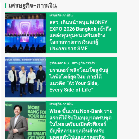
เศรษฐกิจ-การเงิน
เศรษฐกิจ-การเงิน
สสว. เดินหน้าหนุน MONEY
EXPO 2026 Bangkok เข้าถึง
แหล่งทุนชุมชน เสริมสร้าง
โอกาสทางการเงินแก่ผู้
ประกอบการ SME
ธุรกิจ-ตลาด
เศรษฐกิจ-การเงิน
บราเดอร์ พลิกโฉมโซลูชันสู่
ไลฟ์สไตล์ยุคใหม่ ภายใต้
แนวคิด “At Your Side,
Every Side of Life”
เศรษฐกิจ-การเงิน
Wise ขึ้นแท่น Non-Bank ราย
แรกที่ได้รับใบอนุญาตครบชุด
ในไทย เตรียมเปิดตัวฟีเจอร์
บัญชีหลายสกุลเงินสำหรับ
บุคคลทั่วไปและภาคธุรกิจ