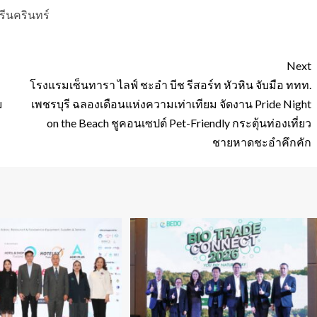
รีนครินทร์
Next
โรงแรมเซ็นทารา ไลฟ์ ชะอำ บีช รีสอร์ท หัวหิน จับมือ ททท.
ม
เพชรบุรี ฉลองเดือนแห่งความเท่าเทียม จัดงาน Pride Night
on the Beach ชูคอนเซปต์ Pet-Friendly กระตุ้นท่องเที่ยว
ชายหาดชะอำคึกคัก