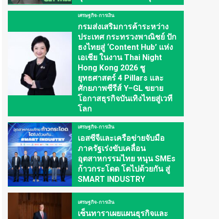
เศรษฐกิจ-การเงิน
กรมส่งเสริมการค้าระหว่าง
ประเทศ กระทรวงพาณิชย์ ปัก
ธงไทยสู่ ‘Content Hub’ แห่ง
เอเชีย ในงาน Thai Night
Hong Kong 2026 ชู
ยุทธศาสตร์ 4 Pillars และ
ศักยภาพซีรีส์ Y–GL ขยาย
โอกาสธุรกิจบันเทิงไทยสู่เวที
โลก
เศรษฐกิจ-การเงิน
เอสซีจีและเครือข่ายจับมือ
ภาครัฐเร่งขับเคลื่อน
อุตสาหกรรมไทย หนุน SMEs
ก้าวกระโดด โตไปด้วยกัน สู่
SMART INDUSTRY
เศรษฐกิจ-การเงิน
เซ็นทาราเผยแผนธุรกิจและ