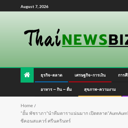
August 7, 2026
ธุรกิจ-ตลาด
เศรษฐกิจ-การเงิน
การศึ
อาหาร – กิน – ดื่ม
สุขภาพ-ความงาม
Home
“อั้ม พัชราภา”นำทีมดาราแน่นมาก เปิดตลาด”AumAum”โฉมใ
ซีคอนสแควร์ ศรีนครินทร์