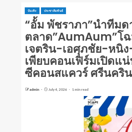
บันเทิง
ประชาสัมพันธ์
“อั้ม พัชราภา”นำทีมด
ตลาด”AumAum”โฉมใหม
เจตริน-เอศุภชัย-หนิง
เพียบคอนเฟิร์มเปิดแน่
ซีคอนสแควร์ ศรีนคริน
admin
July 4, 2026
1 min read