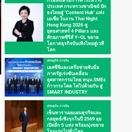
กรมส่งเสริมการค้าระหว่าง
ประเทศ กระทรวงพาณิชย์ ปัก
ธงไทยสู่ ‘Content Hub’ แห่ง
เอเชีย ในงาน Thai Night
Hong Kong 2026 ชู
ยุทธศาสตร์ 4 Pillars และ
ศักยภาพซีรีส์ Y–GL ขยาย
โอกาสธุรกิจบันเทิงไทยสู่เวที
โลก
เศรษฐกิจ-การเงิน
เอสซีจีและเครือข่ายจับมือ
ภาครัฐเร่งขับเคลื่อน
อุตสาหกรรมไทย หนุน SMEs
ก้าวกระโดด โตไปด้วยกัน สู่
SMART INDUSTRY
เศรษฐกิจ-การเงิน
เซ็นทาราเผยแผนธุรกิจและ
กลยุทธ์เชิงรุกในปี 2569 ลุย
เปิดอีก 5 แห่ง พร้อมมุ่งขยาย
โรงแรมไปทั่วโลก