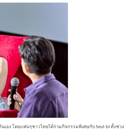
เอง โดยแฟนๆชาวไทยได้ร่วมกิจกรรมพิเศษกับ Seul-bi ทั้งช่วง