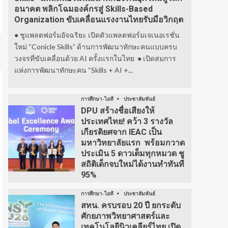
อนาคต พลิกโฉมองค์กรสู่ Skills-Based
Organization ขับเคลื่อนแรงงานไทยรับมือวิกฤต
● ชูแพลตฟอร์มอัจฉริยะ เปิดตัวแพลตฟอร์มเจเนอเรชั่น
ใหม่ “Conicle Skills” ด้านการพัฒนาทักษะคนแบบครบ
วงจรที่ขับเคลื่อนด้วย AI ครั้งแรกในไทย ● เปิดสมการ
แห่งการพัฒนาทักษะคน “Skills + AI +...
การศึกษา-ไอที
ประชาสัมพันธ์
DPU สร้างชื่อเสียงให้
ประเทศไทย! คว้า 3 รางวัล
เกียรติยศจาก IEAC เป็น
มหาวิทยาลัยแรก พร้อมกวาด
ประเมิน 5 ดาวเต็มทุกหมวด ชู
สถิติเด็กจบใหม่ได้งานทำทันที
95%
การศึกษา-ไอที
ประชาสัมพันธ์
สทน. ครบรอบ 20 ปี ยกระดับ
ศักยภาพวิทยาศาสตร์และ
เทคโนโลยีนิวเคลียร์ไทย เปิด