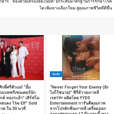
อาหาร
ท้องด้วยเครื่องอัตโนมัติ” ยกระดับมาตรฐานการรักษาโรค
ไต เพิ่มทางเลือกใหม่ สู่คุณภาพชีวิตที่ดีขึ้น
บันเทิง
ดิ์ศรีตัวแม่! “อั้ม
“Never Forget Your Enemy (ยัง
วมบทพรีเซนเตอร์นัก
ไงก็ใช่นาย)” ซีรีส์วายเกาหลี
ิกค์ ทองระย้า” เสิร์ฟโม
เรต19+ ผลิตโดย YYDS
ดสแดง The Elf” Sold
Entertainment การันตีคุณภาพ
ขวด ใน 30 นาที
จากโปรดักชั่นเกาหลี เตรียมออก
อากาศตอนแรก 17 มีนาคมนี้ ทาง