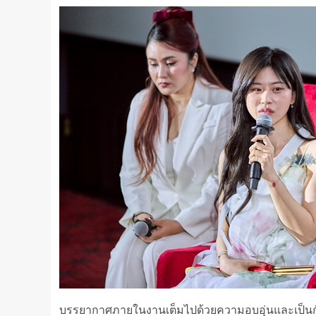
บรรยากาศภายในงานเต็มไปด้วยความอบอุ่นและเป็นกัน