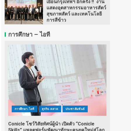
เยือนกรุงเทพฯ อีกครั้ง !! งาน
แสดงอุตสาหกรรมอาหารสัตว์
สุขภาพสัตว์ และเทคโนโลยี
การสีข้าว
การศึกษา – ไอที
การศึกษา-ไอที
ธุรกิจ-ตลาด
ประชาสัมพันธ์
Conicle โชว์วิสัยทัศน์ผู้นำ เปิดตัว “Conicle
Skills” แพลตฟอร์มพัฒนาทักษะคนยุคใหม่สู่โลก