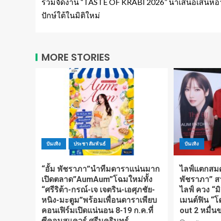
ร่วมจัดงาน “TASTE OF KRABI 2026” นำเสนอเสน่ห์
ปักษ์ใต้ในมิติใหม่
MORE STORIES
บันเทิง
ประชาสัมพันธ์
บันเทิง
“อั้ม พัชราภา”นำทีมดาราแน่นมาก
ไลฟ์แตกสมศัก
เปิดตลาด”AumAum”โฉมใหม่ทั้ง
พัชราภา” ส
“ศรีริต้า-กรณ์-เจ เจตริน-เอศุภชัย-
ไลฟ์ ควง “ม
หนิง-มะตูม”พร้อมเพื่อนดาราเพียบ
เมนต์ฟิน “โ
คอนเฟิร์มเปิดแน่นอน 8-19 ก.ค.ที่
out 2 หมื่น
ซีคอนสแควร์ ศรีนครินทร์