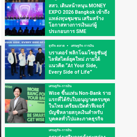
สสว. เดินหน้าหนุน MONEY
EXPO 2026 Bangkok เข้าถึง
แหล่งทุนชุมชน เสริมสร้าง
โอกาสทางการเงินแก่ผู้
ประกอบการ SME
ธุรกิจ-ตลาด
เศรษฐกิจ-การเงิน
บราเดอร์ พลิกโฉมโซลูชันสู่
ไลฟ์สไตล์ยุคใหม่ ภายใต้
แนวคิด “At Your Side,
Every Side of Life”
เศรษฐกิจ-การเงิน
Wise ขึ้นแท่น Non-Bank ราย
แรกที่ได้รับใบอนุญาตครบชุด
ในไทย เตรียมเปิดตัวฟีเจอร์
บัญชีหลายสกุลเงินสำหรับ
บุคคลทั่วไปและภาคธุรกิจ
เศรษฐกิจ-การเงิน