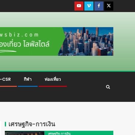
ม-CSR
กีฬา
ท่องเที่ยว
เศรษฐกิจ-การเงิน
เศรษฐกิจ-การเงิน