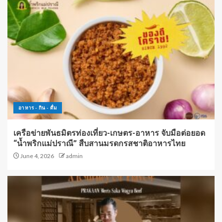
อาหาร - กิน - ดื่ม
เครือข่ายพันธมิตรท่องเที่ยว-เกษตร-อาหาร จับมือต่อยอด
“น้ำพริกแม่ปราณี” สืบสานมรดกรสชาติอาหารไทย
June 4, 2026
admin