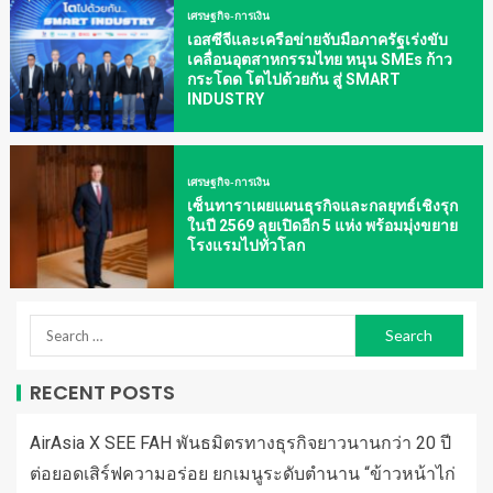
เศรษฐกิจ-การเงิน
เอสซีจีและเครือข่ายจับมือภาครัฐเร่งขับ
เคลื่อนอุตสาหกรรมไทย หนุน SMEs ก้าว
กระโดด โตไปด้วยกัน สู่ SMART
INDUSTRY
เศรษฐกิจ-การเงิน
เซ็นทาราเผยแผนธุรกิจและกลยุทธ์เชิงรุก
ในปี 2569 ลุยเปิดอีก 5 แห่ง พร้อมมุ่งขยาย
โรงแรมไปทั่วโลก
RECENT POSTS
AirAsia X SEE FAH พันธมิตรทางธุรกิจยาวนานกว่า 20 ปี
ต่อยอดเสิร์ฟความอร่อย ยกเมนูระดับตำนาน “ข้าวหน้าไก่