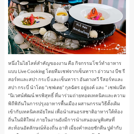
หนึ่งในไฮไลท์สำคัญของงาน คือ กิจกรรมโชว์ทำอาหาร
แบบ Live Cooking โดยทีมเชฟจากเซ็นทารา อ่าวนาง บีช รี
สอร์ทและสปา กระบี่ และเซ็นทารา อันดาเทวี รีสอร์ทและ
สปา กระบี่ นำโดย “เชฟเตย” กุลฉัตร อยู่ยงค์ และ “ เชฟแน๊ท
“นิเวศน์พัฒน์ พรพิสุทธิ์ ที่มาร่วมถ่ายทอดเทคนิคและความ
พิถีพิถันในการปรุงอาหารพื้นเมือง ผสานกรรมวิธีดั้งเดิม
เข้ากับเทคนิคสมัยใหม่ เพื่อนำเสนอรสชาติอาหารใต้ท้อง
ถิ่นในมิติใหม่ ภายในงานยังมีการนำเสนอเมนูพิเศษที่
สะท้อนอัตลักษณ์ท้องถิ่น อาทิ เมี่ยงคำหอยชักตีน ปูดำกับ