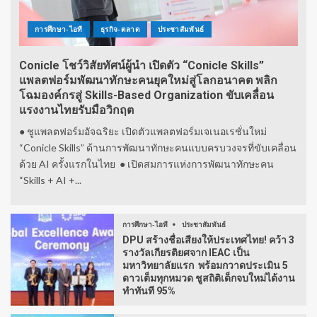
การศึกษา-ไอที
ธุรกิจ-ตลาด
ประชาสัมพันธ์
Conicle โชว์วิสัยทัศน์ผู้นำ เปิดตัว “Conicle Skills”
แพลตฟอร์มพัฒนาทักษะคนยุคใหม่สู่โลกอนาคต พลิก
โฉมองค์กรสู่ Skills-Based Organization ขับเคลื่อน
แรงงานไทยรับมือวิกฤต
● ชูแพลตฟอร์มอัจฉริยะ เปิดตัวแพลตฟอร์มเจเนอเรชั่นใหม่
“Conicle Skills” ด้านการพัฒนาทักษะคนแบบครบวงจรที่ขับเคลื่อน
ด้วย AI ครั้งแรกในไทย ● เปิดสมการแห่งการพัฒนาทักษะคน
“Skills + AI +...
การศึกษา-ไอที
ประชาสัมพันธ์
DPU สร้างชื่อเสียงให้ประเทศไทย! คว้า 3
รางวัลเกียรติยศจาก IEAC เป็น
มหาวิทยาลัยแรก พร้อมกวาดประเมิน 5
ดาวเต็มทุกหมวด ชูสถิติเด็กจบใหม่ได้งาน
ทำทันที 95%