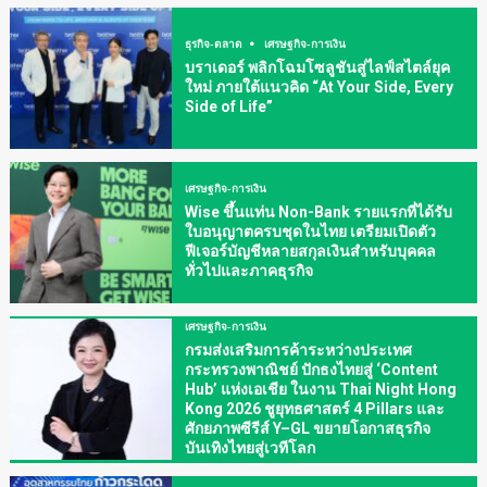
ธุรกิจ-ตลาด
เศรษฐกิจ-การเงิน
บราเดอร์ พลิกโฉมโซลูชันสู่ไลฟ์สไตล์ยุค
ใหม่ ภายใต้แนวคิด “At Your Side, Every
Side of Life”
เศรษฐกิจ-การเงิน
Wise ขึ้นแท่น Non-Bank รายแรกที่ได้รับ
ใบอนุญาตครบชุดในไทย เตรียมเปิดตัว
ฟีเจอร์บัญชีหลายสกุลเงินสำหรับบุคคล
ทั่วไปและภาคธุรกิจ
เศรษฐกิจ-การเงิน
กรมส่งเสริมการค้าระหว่างประเทศ
กระทรวงพาณิชย์ ปักธงไทยสู่ ‘Content
Hub’ แห่งเอเชีย ในงาน Thai Night Hong
Kong 2026 ชูยุทธศาสตร์ 4 Pillars และ
ศักยภาพซีรีส์ Y–GL ขยายโอกาสธุรกิจ
บันเทิงไทยสู่เวทีโลก