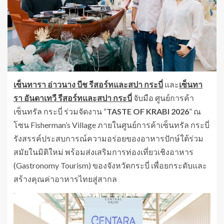
เซ็นทารา อ่าวนาง บีช รีสอร์ทและสปา กระบี่
และ
เซ็นทา
รา อันดาเทวี รีสอร์ทและสปา กระบี่
จับมือ ศูนย์การค้า
เซ็นทรัล กระบี่ ร่วมจัดงาน “
TASTE OF KRABI
2026
” ณ
โซน Fisherman’s Village ภายในศูนย์การค้าเซ็นทรัล กระบี่
รังสรรค์ประสบการณ์ความอร่อยของอาหารปักษ์ใต้ร่วม
สมัยในมิติใหม่ พร้อมส่งเสริมการท่องเที่ยวเชิงอาหาร
(Gastronomy Tourism) ของจังหวัดกระบี่ เพื่อยกระดับและ
สร้างคุณค่าอาหารไทยสู่สากล