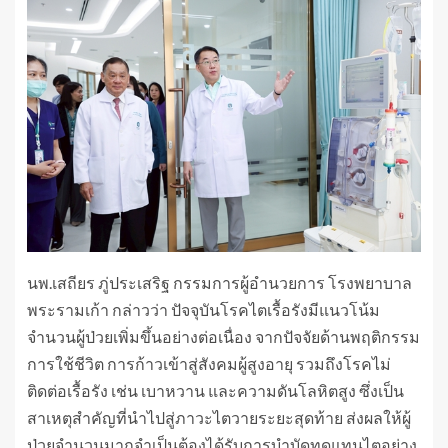
นพ.เสถียร ภู่ประเสริฐ กรรมการผู้อำนวยการ โรงพยาบาล
พระรามเก้า กล่าวว่า ปัจจุบันโรคไตเรื้อรังมีแนวโน้ม
จำนวนผู้ป่วยเพิ่มขึ้นอย่างต่อเนื่อง จากปัจจัยด้านพฤติกรรม
การใช้ชีวิต การก้าวเข้าสู่สังคมผู้สูงอายุ รวมถึงโรคไม่
ติดต่อเรื้อรัง เช่น เบาหวาน และความดันโลหิตสูง ซึ่งเป็น
สาเหตุสำคัญที่นำไปสู่ภาวะไตวายระยะสุดท้าย ส่งผลให้ผู้
ป่วยจำนวนมากจำเป็นต้องได้รับการบำบัดทดแทนไตอย่าง