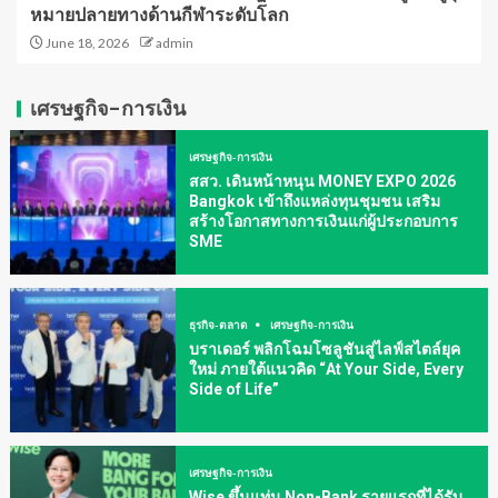
หมายปลายทางด้านกีฬาระดับโลก
June 18, 2026
admin
เศรษฐกิจ-การเงิน
เศรษฐกิจ-การเงิน
สสว. เดินหน้าหนุน MONEY EXPO 2026
Bangkok เข้าถึงแหล่งทุนชุมชน เสริม
สร้างโอกาสทางการเงินแก่ผู้ประกอบการ
SME
ธุรกิจ-ตลาด
เศรษฐกิจ-การเงิน
บราเดอร์ พลิกโฉมโซลูชันสู่ไลฟ์สไตล์ยุค
ใหม่ ภายใต้แนวคิด “At Your Side, Every
Side of Life”
เศรษฐกิจ-การเงิน
Wise ขึ้นแท่น Non-Bank รายแรกที่ได้รับ