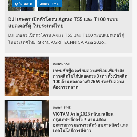
ธุรกิจ-ตลาด
เกษตร - SME
DJI เกษตร เปิดตัวโดรน Agras T55 และ T100 ระบบ
แบตเตอรี่คู่ ในประเทศไทย
DJI เกษตร เปิดตัวโดรน Agras T55 และ T100 ระบบแบตเตอรี่คู่
ในประเทศไทย ณ งาน AGRITECHNICA Asia 2026...
เกษตร - SME
เกษมชัยฟู้ด เตรียมความพร้อมเพิ่มกำลัง
การผลิตไข่ไก่ปลอดกรง 3 เท่า ตั้งเป้าผลิต
100 ล้านฟองกลางปี 2569 รองรับความ
ต้องการตลาด
เกษตร - SME
VICTAM Asia 2026 กลับมาเยือน
กรุงเทพฯ อีกครั้ง !! งานแสดง
อุตสาหกรรมอาหารสัตว์ สุขภาพสัตว์ และ
เทคโนโลยีการสีข้าว