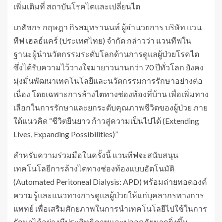
เพิ่มเติมที่ สถาบันโรคไตและเปลี่ยนไต
เภสัชกร กฤษฎา กิรสมุทรานนท์ ผู้อำนวยการ บริษัท แวน
ทีฟ เฮลธ์แคร์ (ประเทศไทย) จำกัด กล่าวว่า แวนทีฟใน
ฐานะผู้นำนวัตกรรมระดับโลกด้านการดูแลผู้ป่วยโรคไต
ซึ่งได้รับความไว้วางใจมายาวนานกว่า 70 ปีทั่วโลก ยังคง
มุ่งมั่นพัฒนาเทคโนโลยีและนวัตกรรมการรักษาอย่างต่อ
เนื่อง โดยเฉพาะการล้างไตทางช่องท้องที่บ้าน เพื่อเพิ่มทาง
เลือกในการรักษาและยกระดับคุณภาพชีวิตของผู้ป่วย ภาย
ใต้แนวคิด “ชีวิตยืนยาว ก้าวสู่ความเป็นไปได้ (Extending
Lives, Expanding Possibilities)”
สำหรับความร่วมมือในครั้งนี้ แวนทีฟจะสนับสนุน
เทคโนโลยีการล้างไตทางช่องท้องแบบอัตโนมัติ
(Automated Peritoneal Dialysis: APD) พร้อมถ่ายทอดองค์
ความรู้และแนวทางการดูแลผู้ป่วยให้แก่บุคลากรทางการ
แพทย์ เพื่อเสริมศักยภาพในการนำเทคโนโลยีไปใช้ในการ
รักษาได้อย่างมีประสิทธิภาพและปลอดภัยมากยิ่งขึ้น