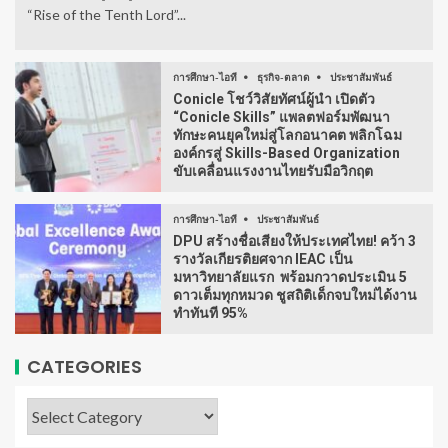
“Rise of the Tenth Lord”...
การศึกษา-ไอที
ธุรกิจ-ตลาด
ประชาสัมพันธ์
Conicle โชว์วิสัยทัศน์ผู้นำ เปิดตัว
“Conicle Skills” แพลตฟอร์มพัฒนา
ทักษะคนยุคใหม่สู่โลกอนาคต พลิกโฉม
องค์กรสู่ Skills-Based Organization
ขับเคลื่อนแรงงานไทยรับมือวิกฤต
การศึกษา-ไอที
ประชาสัมพันธ์
DPU สร้างชื่อเสียงให้ประเทศไทย! คว้า 3
รางวัลเกียรติยศจาก IEAC เป็น
มหาวิทยาลัยแรก พร้อมกวาดประเมิน 5
ดาวเต็มทุกหมวด ชูสถิติเด็กจบใหม่ได้งาน
ทำทันที 95%
CATEGORIES