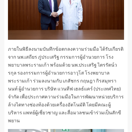
ภายในพิธีลงนามบันทึกข้อตกลงความร่วมมือ ได้รับเกียรติ
จาก นพ.เสถียร ภู่ประเสริฐ กรรมการผู้อำนวยการ โรง
พยาบาลพระรามเก้า พร้อมด้วย นพ.ประเสริฐ ไตรรัตน์ว
รกุล รองกรรมการผู้อำนวยการอาวุโส โรงพยาบาล
พระรามเก้า ร่วมลงนามกับ เภสัชกร กฤษฎา กิรสมุทรา
นนท์ ผู้อำนวยการ บริษัท แวนทีฟ เฮลธ์แคร์ (ประเทศไทย)
จำกัด เพื่อประกาศความร่วมมือในการพัฒนาหน่วยบริการ
ล้างไตทางช่องท้องด้วยเครื่องอัตโนมัติ โดยมีคณะผู้
บริหาร แพทย์ผู้เชี่ยวชาญ และสื่อมวลชนเข้าร่วมเป็นสักขี
พยาน