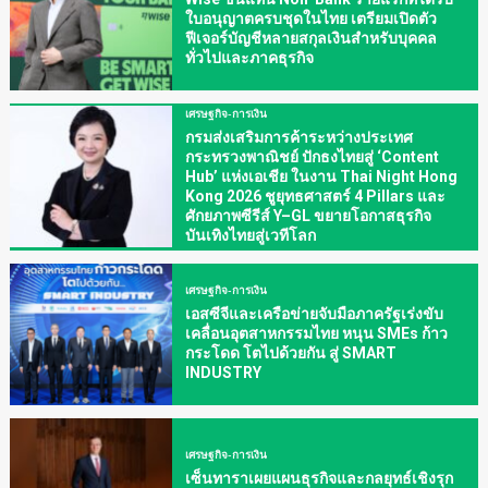
ใบอนุญาตครบชุดในไทย เตรียมเปิดตัว
ฟีเจอร์บัญชีหลายสกุลเงินสำหรับบุคคล
ทั่วไปและภาคธุรกิจ
เศรษฐกิจ-การเงิน
กรมส่งเสริมการค้าระหว่างประเทศ
กระทรวงพาณิชย์ ปักธงไทยสู่ ‘Content
Hub’ แห่งเอเชีย ในงาน Thai Night Hong
Kong 2026 ชูยุทธศาสตร์ 4 Pillars และ
ศักยภาพซีรีส์ Y–GL ขยายโอกาสธุรกิจ
บันเทิงไทยสู่เวทีโลก
เศรษฐกิจ-การเงิน
เอสซีจีและเครือข่ายจับมือภาครัฐเร่งขับ
เคลื่อนอุตสาหกรรมไทย หนุน SMEs ก้าว
กระโดด โตไปด้วยกัน สู่ SMART
INDUSTRY
เศรษฐกิจ-การเงิน
เซ็นทาราเผยแผนธุรกิจและกลยุทธ์เชิงรุก