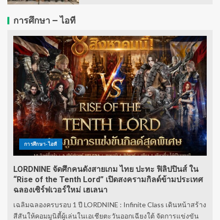
การศึกษา – ไอที
การศึกษา-ไอที
LORDNINE จัดศึกคนดังสายเกม ไทย ปะทะ ฟิลิปปินส์ ใน
“Rise of the Tenth Lord” เปิดสงครามกิลด์ข้ามประเทศ
ฉลองเซิร์ฟเวอร์ใหม่ เฮเลนา
เฉลิมฉลองครบรอบ 1 ปี LORDNINE : Infinite Class เดินหน้าสร้าง
สีสันให้คอมมูนิตี้ผู้เล่นในเอเชียตะวันออกเฉียงใต้ จัดการแข่งขัน