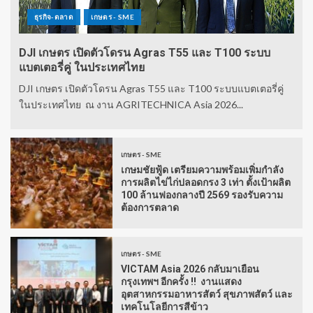
ธุรกิจ-ตลาด
เกษตร - SME
DJI เกษตร เปิดตัวโดรน Agras T55 และ T100 ระบบ
แบตเตอรี่คู่ ในประเทศไทย
DJI เกษตร เปิดตัวโดรน Agras T55 และ T100 ระบบแบตเตอรี่คู่
ในประเทศไทย ณ งาน AGRITECHNICA Asia 2026...
เกษตร - SME
เกษมชัยฟู้ด เตรียมความพร้อมเพิ่มกำลัง
การผลิตไข่ไก่ปลอดกรง 3 เท่า ตั้งเป้าผลิต
100 ล้านฟองกลางปี 2569 รองรับความ
ต้องการตลาด
เกษตร - SME
VICTAM Asia 2026 กลับมาเยือน
กรุงเทพฯ อีกครั้ง !! งานแสดง
อุตสาหกรรมอาหารสัตว์ สุขภาพสัตว์ และ
เทคโนโลยีการสีข้าว