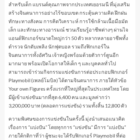
สำหรับเด็ก แบรนด์คุณภาพจากประเทศเยอรมนี ที่มุ่งเสริม
สร้างจินตนาการอย่างไร้ขอบเขต กระตุ้นความคิด ฝึกฝน
ทักษะทางสังคม การคิดวิเคราะห์ การใช้กล้ามเนื้อมือมัด
เล็ก และทักษะทางอารมณ์ ชวนเรียนรู้อาชีพต่างๆ ผ่านไจ
แอนด์ฟิกเกอร์ขนาดใหญ่กว่า 50 ตัว หลากหลายอาชีพทั้ง
ตำรวจ นักดับเพลิง นักฟุตบอล รวมถึงฟิกเกอร์ใน
จินตนาการทั้งอัศวิน เจ้าหญิงพร้อมด้วยตัวการ์ตูนอีก
มากมาย พร้อมเปิดโอกาสให้เด็ก ๆ และบุคคลทั่วไป
สามารถเข้าร่วมกิจกรรมแข่งขันการต่อประกอบฟิกเกอร์
Playmobil (เพลย์โมบิล) ได้ตามจินตนาการ ภายใต้หัวข้อ
Your own Figures ครั้งแรกที่ใหญ่ที่สุดในประเทศไทย โดย
มีผู้เข้าแข่งขันมากที่สุด 6,400 คน และมูลค่ากว่า
3,200,000 บาท (ตลอดการแข่งขัน) รวมทั้งสิ้น 12,800 ตัว
ความพิเศษของการแข่งขันในครั้งนี้ มุ่งนำเสนอแนวคิด
เรื่องการ “แบ่งปัน” โดยทุกการ “แข่งขัน” มีการ “แบ่งปัน”
ภายใต้กติกาที่ว่า ผู้ชนะจะได้รับฟิกเกอร์ Playmobil ที่ต่อ