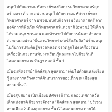
สนุกไปกับความมหัศจรรย์ของกิจกรรมวิทยาศาสตร์สุด
สร้างสรรค์ จาก อพวช. สนุกไปกับความมหัศจรรย์ของ
วิทยาศาสตร์ จาก อพวช. พบกับกิจกรรมวิทยาศาสตร์ จาก
องค์การพิพิธภัณฑ์วิทยาศาสตร์แห่งชาติ (อพวช.) ให้เด็ก ๆ
ได้ร่วมสนุก ชวนเล่น และท้าทายไปกับการค้นหาคำตอบ
ด้วยตนเองผ่าน “ชิ้นงานวิทยาศาสตร์สื่อสัมผัส” พร้อมสนุก
ไปกับการประดิษฐ์จรวดหลอด จรวดลูกโป่ง เครื่องร่อน
เครื่องบินกระดาษพับ มาเรียนรู้และสนุกไปด้วยกันที่
ไอคอนสยาม ณ รัษฎา ฮอลล์ ชั้น 1
เมืองมหัศจรรย์ “คิดส์สนุก สุขสยาม” เต็มไปด้วยแหล่งเรียน
รู้ และการสร้างสรรค์จินตนาการของเด็กๆ ณ เมืองสุข
สยาม ชั้น G
เมืองสุขสยาม เปิดเมืองมหัศจรรย์ ร่วมฉลองเทศกาลวัน
เด็กแห่งชาติ ด้วยการจัดงาน “คิดส์สนุก สุขสยาม” บริเวณ
ลานเมือง 2 เมืองสุขสยาม ชั้น G ไอคอนสยาม ภายใต้