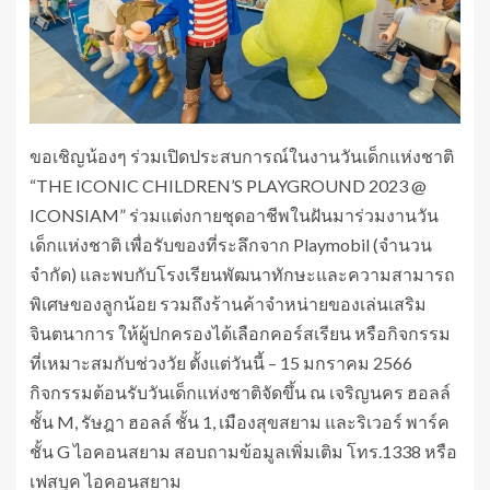
ขอเชิญน้องๆ ร่วมเปิดประสบการณ์ในงานวันเด็กแห่งชาติ
“THE ICONIC CHILDREN’S PLAYGROUND 2023 @
ICONSIAM” ร่วมแต่งกายชุดอาชีพในฝันมาร่วมงานวัน
เด็กแห่งชาติ เพื่อรับของที่ระลึกจาก Playmobil (จำนวน
จำกัด) และพบกับโรงเรียนพัฒนาทักษะและความสามารถ
พิเศษของลูกน้อย รวมถึงร้านค้าจำหน่ายของเล่นเสริม
จินตนาการ ให้ผู้ปกครองได้เลือกคอร์สเรียน หรือกิจกรรม
ที่เหมาะสมกับช่วงวัย ตั้งแต่วันนี้ – 15 มกราคม 2566
กิจกรรมต้อนรับวันเด็กแห่งชาติจัดขึ้น ณ เจริญนคร ฮอลล์
ชั้น M, รัษฎา ฮอลล์ ชั้น 1, เมืองสุขสยาม และริเวอร์ พาร์ค
ชั้น G ไอคอนสยาม สอบถามข้อมูลเพิ่มเติม โทร.1338 หรือ
เฟสบุค ไอคอนสยาม