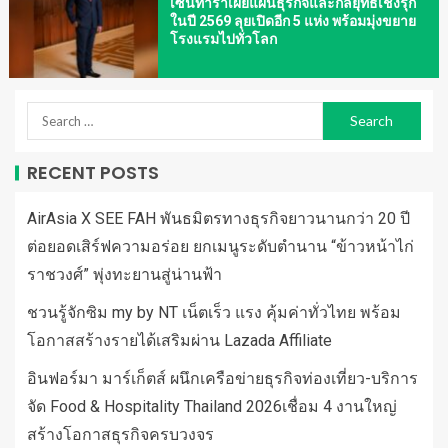
เซ็นทาราเผยแผนธุรกิจและกลยุทธ์เชิงรุก
ในปี 2569 ลุยเปิดอีก 5 แห่ง พร้อมมุ่งขยาย
โรงแรมไปทั่วโลก
RECENT POSTS
AirAsia X SEE FAH พันธมิตรทางธุรกิจยาวนานกว่า 20 ปี
ต่อยอดเสิร์ฟความอร่อย ยกเมนูระดับตำนาน “ข้าวหน้าไก่
ราชวงศ์” พุ่งทะยานสู่น่านฟ้า
ชวนรู้จักซิม my by NT เน็ตเร็ว แรง คุ้มค่าทั่วไทย พร้อม
โอกาสสร้างรายได้เสริมผ่าน Lazada Affiliate
อินฟอร์มา มาร์เก็ตส์ ผนึกเครือข่ายธุรกิจท่องเที่ยว-บริการ
จัด Food & Hospitality Thailand 2026เชื่อม 4 งานใหญ่
สร้างโอกาสธุรกิจครบวงจร