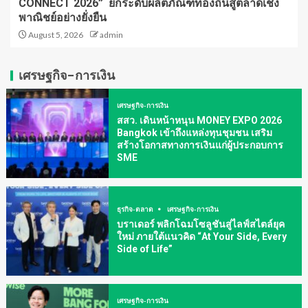
CONNECT 2026” ยกระดับผลิตภัณฑ์ท้องถิ่นสู่ตลาดเชิง
พาณิชย์อย่างยั่งยืน
August 5, 2026
admin
เศรษฐกิจ-การเงิน
เศรษฐกิจ-การเงิน
สสว. เดินหน้าหนุน MONEY EXPO 2026
Bangkok เข้าถึงแหล่งทุนชุมชน เสริม
สร้างโอกาสทางการเงินแก่ผู้ประกอบการ
SME
ธุรกิจ-ตลาด
เศรษฐกิจ-การเงิน
บราเดอร์ พลิกโฉมโซลูชันสู่ไลฟ์สไตล์ยุค
ใหม่ ภายใต้แนวคิด “At Your Side, Every
Side of Life”
เศรษฐกิจ-การเงิน