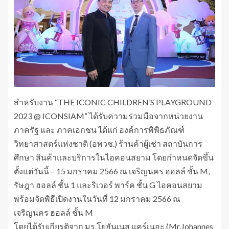
สำหรับงาน “THE ICONIC CHILDREN’S PLAYGROUND
2023 @ ICONSIAM” ได้รับความร่วมมือจากหน่วยงาน
ภาครัฐ และ ภาคเอกชน ได้แก่ องค์การพิพิธภัณฑ์
วิทยาศาสตร์แห่งชาติ (อพวช.) ร้านค้าผู้เช่า สถาบันการ
ศึกษา สินค้าและบริการในไอคอนสยาม โดยกำหนดจัดขึ้น
ตั้งแต่วันนี้ – 15 มกราคม 2566 ณ เจริญนคร ฮอลล์ ชั้น M,
รัษฎา ฮอลล์ ชั้น 1 และริเวอร์ พาร์ค ชั้น G ไอคอนสยาม
พร้อมจัดพิธีเปิดงานในวันที่ 12 มกราคม 2566 ณ
เจริญนคร ฮอลล์ ชั้น M
โดยได้รับเกียรติจาก มร.โยฮันเนส แคร์เนอะ (Mr.Johannes