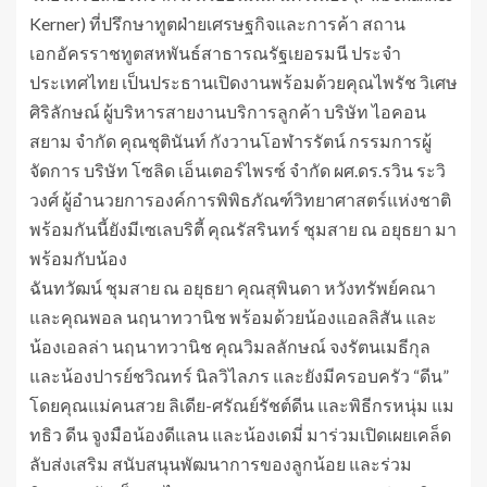
Kerner) ที่ปรึกษาทูตฝ่ายเศรษฐกิจและการค้า สถาน
เอกอัครราชทูตสหพันธ์สาธารณรัฐเยอรมนี ประจำ
ประเทศไทย เป็นประธานเปิดงานพร้อมด้วยคุณไพรัช วิเศษ
ศิริลักษณ์ ผู้บริหารสายงานบริการลูกค้า บริษัท ไอคอน
สยาม จำกัด คุณชุตินันท์ กังวานโอฬารรัตน์ กรรมการผู้
จัดการ บริษัท โซลิด เอ็นเตอร์ไพรซ์ จำกัด ผศ.ดร.รวิน ระวิ
วงศ์ ผู้อำนวยการองค์การพิพิธภัณฑ์วิทยาศาสตร์แห่งชาติ
พร้อมกันนี้ยังมีเซเลบริตี้ คุณรัสรินทร์ ชุมสาย ณ อยุธยา มา
พร้อมกับน้อง
ฉันทวัฒน์ ชุมสาย ณ อยุธยา คุณสุพินดา หวังทรัพย์คณา
และคุณพอล นฤนาทวานิช พร้อมด้วยน้องแอลลิสัน และ
น้องเอลล่า นฤนาทวานิช คุณวิมลลักษณ์ จงรัตนเมธีกุล
และน้องปารย์ชวิณทร์ นิลวิไลภร และยังมีครอบครัว “ดีน”
โดยคุณแม่คนสวย ลิเดีย-ศรัณย์รัชต์ดีน และพิธีกรหนุ่ม แม
ทธิว ดีน จูงมือน้องดีแลน และน้องเดมี่ มาร่วมเปิดเผยเคล็ด
ลับส่งเสริม สนับสนุนพัฒนาการของลูกน้อย และร่วม