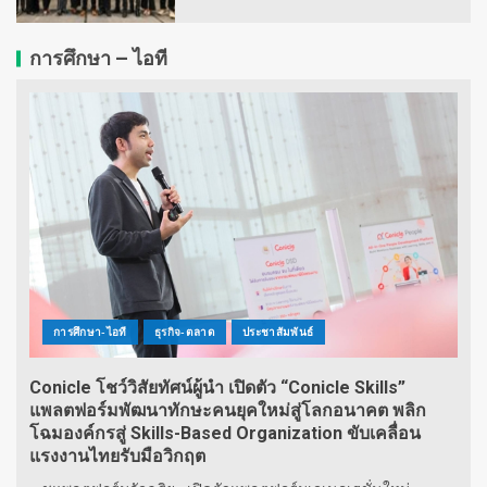
การศึกษา – ไอที
การศึกษา-ไอที
ธุรกิจ-ตลาด
ประชาสัมพันธ์
Conicle โชว์วิสัยทัศน์ผู้นำ เปิดตัว “Conicle Skills”
แพลตฟอร์มพัฒนาทักษะคนยุคใหม่สู่โลกอนาคต พลิก
โฉมองค์กรสู่ Skills-Based Organization ขับเคลื่อน
แรงงานไทยรับมือวิกฤต