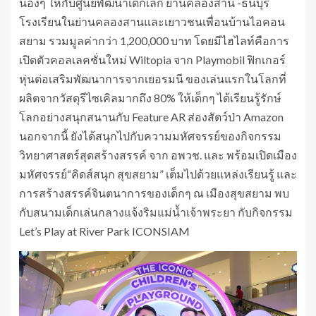
น้องๆ ให้กับศูนย์พัฒนาเด็กเล็ก ย่านคลองสาน -ธนบุรี
โรงเรียนในย่านคลองสานและเยาวชนเพื่อนบ้านไอคอน
สยาม รวมมูลค่ากว่า 1,200,000 บาท โดยมีไฮไลท์คือการ
เปิดตัวคอลเลคชั่นใหม่ Wiltopia จาก Playmobil ฟิกเกอร์
หุ่นต่อเสริมพัฒนาการจากเยอรมนี ของเล่นแรกในโลกที่
ผลิตจากวัสดุรีไซเคิลมากถึง 80% ให้เด็กๆ ได้เรียนรู้รักษ์
โลกอย่างสนุกสนานกับ Feature AR ส่องสัตว์ป่า Amazon
นอกจากนี้ ยังได้สนุกไปกับความมหัศจรรย์ของกิจกรรม
วิทยาศาสตร์สุดสร้างสรรค์ จาก อพวช. และ พร้อมเปิดเมือง
มหัศจรรย์“คิดส์สนุก สุขสยาม” เต็มไปด้วยแหล่งเรียนรู้ และ
การสร้างสรรค์จินตนาการของเด็กๆ ณ เมืองสุขสยาม พบ
กับสนามเด็กเล่นกลางแจ้งริมแม่น้ำเจ้าพระยา กับกิจกรรม
Let’s Play at River Park ICONSIAM