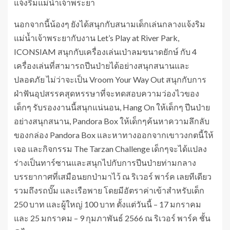
แจ้งริมแม่น้ำเจ้าพระยา
นอกจากนี้น้องๆ ยังได้สนุกกับสนามเด็กเล่นกลางแจ้งริม
แม่น้ำเจ้าพระยากับงาน Let’s Play at River Park,
ICONSIAM สนุกกับเครื่องเล่นเป่าลมขนาดยักษ์ กับ 4
เครื่องเล่นที่สามารถปีนป่ายได้อย่างสนุกสนานและ
ปลอดภัย ไม่ว่าจะเป็น Vroom Your Way Out สนุกกับการ
ฝ่าฟันอุปสรรคสุดหรรษาที่จะทดสอบความว่องไวของ
เด็กๆ รับรองงานนี้สนุกแน่นอน, Hang On ให้เด็กๆ ปีนป่าย
อย่างสนุกสนาน, Pandora Box ให้เด็กๆค้นหาความลึกลับ
ของกล่อง Pandora Box และหาทางออกจากเขาวงกตนี้ให้
เจอ และกิจกรรม The Tarzan Challenge เด็กๆจะได้แปลง
ร่างเป็นทาร์ซานและสนุกไปกับการปีนป่ายท่ามกลาง
บรรยากาศที่เสมือนยกป่ามาไว้ ณ ริเวอร์ พาร์ค เลยทีเดียว
รวมถึงรถบั๊ม และเรือพาย โดยมีอัตราค่าเข้าสำหรับเด็ก
250 บาท และผู้ใหญ่ 100 บาท ตั้งแต่วันนี้ – 17 มกราคม
และ 25 มกราคม – 9 กุมภาพันธ์ 2566 ณ ริเวอร์ พาร์ค ชั้น