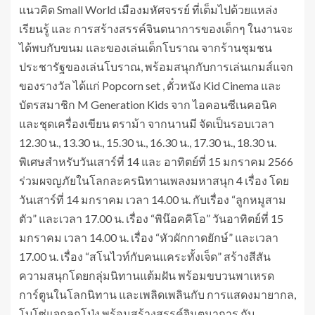
แนวคิด Small World เมืองมหัศจรรย์ ที่เต็มไปด้วยแหล่ง
เรียนรู้ และ การสร้างสรรค์จินตนาการของเด็กๆ ในงานจะ
ได้พบกับขนม และของเล่นเด็กโบราณ จากร้านชุมชน
ประชารัฐของเล่นโบราณ, พร้อมสนุกกับการเล่นเกมส์แจก
ของรางวัล ได้แก่ Popcorn set , ตั๋วหนัง Kid Cinema และ
บัตรสมาชิก M Generation Kids จาก ไอคอนซีเนคอนิค
และชุดเครื่องเขียน ตราม้า จากนานมี จัดเป็นรอบเวลา
12.30 น., 13.30 น., 15.30 น., 16.30 น., 17.30 น., 18.30 น.
พิเศษสำหรับวันเสาร์ที่ 14 และ อาทิตย์ที่ 15 มกราคม 2566
ร่วมผจญภัยในโลกละครนิทานเพลงมหาสนุก 4 เรื่อง โดย
วันเสาร์ที่ 14 มกราคม เวลา 14.00 น. กับเรื่อง “ลูกหมูสาม
ตัว” และเวลา 17.00 น. เรื่อง “พิน๊อคคิโอ” วันอาทิตย์ที่ 15
มกราคม เวลา 14.00 น. เรื่อง “หัวผักกาดยักษ์” และเวลา
17.00 น. เรื่อง “สโนไวท์กับคนแคระทั้งเจ็ด” สร้างสีสัน
ความสนุกโดยกลุ่มนิทานแต้มฝัน พร้อมขบวนพาเหรด
การ์ตูนในโลกนิทาน และเพลิดเพลินกับ การแสดงมายากล,
โบโซ่แจกลูกโป่ง พร้อมสร้างสรรค์จินตนาการ กับ