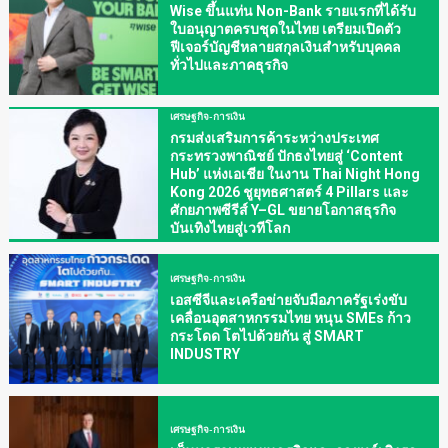
Wise ขึ้นแท่น Non-Bank รายแรกที่ได้รับ
ใบอนุญาตครบชุดในไทย เตรียมเปิดตัว
ฟีเจอร์บัญชีหลายสกุลเงินสำหรับบุคคล
ทั่วไปและภาคธุรกิจ
เศรษฐกิจ-การเงิน
กรมส่งเสริมการค้าระหว่างประเทศ
กระทรวงพาณิชย์ ปักธงไทยสู่ ‘Content
Hub’ แห่งเอเชีย ในงาน Thai Night Hong
Kong 2026 ชูยุทธศาสตร์ 4 Pillars และ
ศักยภาพซีรีส์ Y–GL ขยายโอกาสธุรกิจ
บันเทิงไทยสู่เวทีโลก
เศรษฐกิจ-การเงิน
เอสซีจีและเครือข่ายจับมือภาครัฐเร่งขับ
เคลื่อนอุตสาหกรรมไทย หนุน SMEs ก้าว
กระโดด โตไปด้วยกัน สู่ SMART
INDUSTRY
เศรษฐกิจ-การเงิน