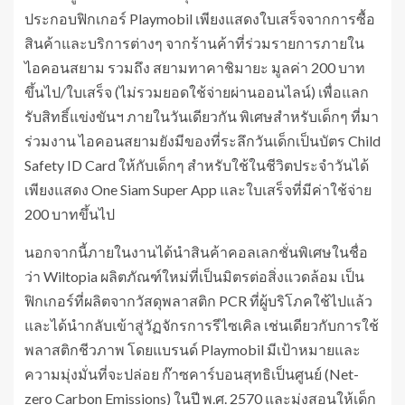
ประกอบฟิกเกอร์ Playmobil เพียงแสดงใบเสร็จจากการซื้อ
สินค้าและบริการต่างๆ จากร้านค้าที่ร่วมรายการภายใน
ไอคอนสยาม รวมถึง สยามทาคาชิมายะ มูลค่า 200 บาท
ขึ้นไป/ใบเสร็จ (ไม่รวมยอดใช้จ่ายผ่านออนไลน์) เพื่อแลก
รับสิทธิ์แข่งขันฯ ภายในวันเดียวกัน พิเศษสำหรับเด็กๆ ที่มา
ร่วมงาน ไอคอนสยามยังมีของที่ระลึกวันเด็กเป็นบัตร Child
Safety ID Card ให้กับเด็กๆ สำหรับใช้ในชีวิตประจำวันได้
เพียงแสดง One Siam Super App และใบเสร็จที่มีค่าใช้จ่าย
200 บาทขึ้นไป
นอกจากนี้ภายในงานได้นำสินค้าคอลเลกชั่นพิเศษในชื่อ
ว่า Wiltopia ผลิตภัณฑ์ใหม่ที่เป็นมิตรต่อสิ่งแวดล้อม เป็น
ฟิกเกอร์ที่ผลิตจากวัสดุพลาสติก PCR ที่ผู้บริโภคใช้ไปแล้ว
และได้นำกลับเข้าสู่วัฏจักรการรีไซเคิล เช่นเดียวกับการใช้
พลาสติกชีวภาพ โดยแบรนด์ Playmobil มีเป้าหมายและ
ความมุ่งมั่นที่จะปล่อย ก๊าซคาร์บอนสุทธิเป็นศูนย์ (Net-
zero Carbon Emissions) ในปี พ.ศ. 2570 และมุ่งสอนให้เด็ก