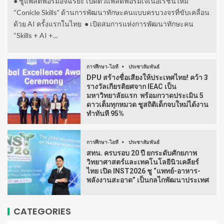
● ชูแพลตฟอร์มอัจฉริยะ เปิดตัวแพลตฟอร์มเจเนอเรชั่นใหม่
“Conicle Skills” ด้านการพัฒนาทักษะคนแบบครบวงจรที่ขับเคลื่อน
ด้วย AI ครั้งแรกในไทย ● เปิดสมการแห่งการพัฒนาทักษะคน
“Skills + AI +...
การศึกษา-ไอที
ประชาสัมพันธ์
DPU สร้างชื่อเสียงให้ประเทศไทย! คว้า 3
รางวัลเกียรติยศจาก IEAC เป็น
มหาวิทยาลัยแรก พร้อมกวาดประเมิน 5
ดาวเต็มทุกหมวด ชูสถิติเด็กจบใหม่ได้งาน
ทำทันที 95%
การศึกษา-ไอที
ประชาสัมพันธ์
สทน. ครบรอบ 20 ปี ยกระดับศักยภาพ
วิทยาศาสตร์และเทคโนโลยีนิวเคลียร์
ไทย เปิด INST2026 ชู “แพทย์-อาหาร-
พลังงานสะอาด” เป็นกลไกพัฒนาประเทศ
CATEGORIES