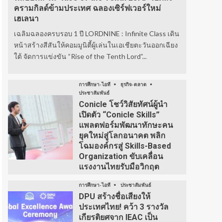
ครามกิลด์ข้ามประเทศ ฉลองเซิร์ฟเวอร์ใหม่
เฮเลนา
เฉลิมฉลองครบรอบ 1 ปี LORDNINE : Infinite Class เดิน
หน้าสร้างสีสันให้คอมมูนิตี้ผู้เล่นในเอเชียตะวันออกเฉียง
ใต้ จัดการแข่งขัน “Rise of the Tenth Lord”...
การศึกษา-ไอที
ธุรกิจ-ตลาด
ประชาสัมพันธ์
Conicle โชว์วิสัยทัศน์ผู้นำ
เปิดตัว “Conicle Skills”
แพลตฟอร์มพัฒนาทักษะคน
ยุคใหม่สู่โลกอนาคต พลิก
โฉมองค์กรสู่ Skills-Based
Organization ขับเคลื่อน
แรงงานไทยรับมือวิกฤต
การศึกษา-ไอที
ประชาสัมพันธ์
DPU สร้างชื่อเสียงให้
ประเทศไทย! คว้า 3 รางวัล
เกียรติยศจาก IEAC เป็น