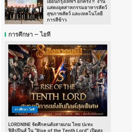
เยือนกรุงเทพฯ อีกครั้ง !! งาน
แสดงอุตสาหกรรมอาหารสัตว์
สุขภาพสัตว์ และเทคโนโลยี
การสีข้าว
การศึกษา – ไอที
การศึกษา-ไอที
LORDNINE จัดศึกคนดังสายเกม ไทย ปะทะ
ฟิลิปปินส์ ใน “Rise of the Tenth Lord” เปิดสง