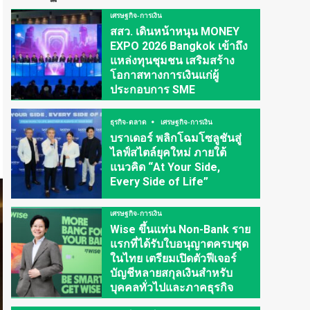
เศรษฐกิจ-การเงิน
สสว. เดินหน้าหนุน MONEY
EXPO 2026 Bangkok เข้าถึง
แหล่งทุนชุมชน เสริมสร้าง
โอกาสทางการเงินแก่ผู้
ประกอบการ SME
ธุรกิจ-ตลาด
เศรษฐกิจ-การเงิน
บราเดอร์ พลิกโฉมโซลูชันสู่
ไลฟ์สไตล์ยุคใหม่ ภายใต้
แนวคิด “At Your Side,
Every Side of Life”
เศรษฐกิจ-การเงิน
Wise ขึ้นแท่น Non-Bank ราย
แรกที่ได้รับใบอนุญาตครบชุด
ในไทย เตรียมเปิดตัวฟีเจอร์
บัญชีหลายสกุลเงินสำหรับ
บุคคลทั่วไปและภาคธุรกิจ