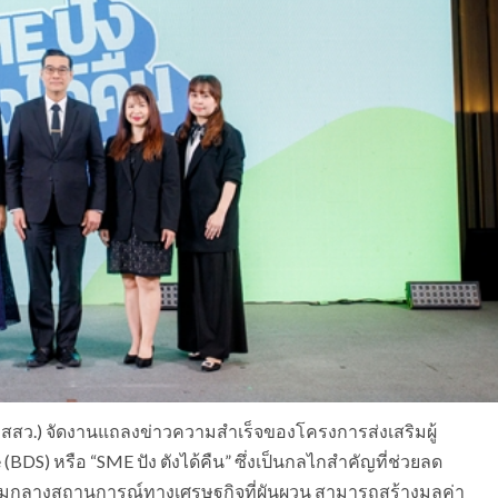
สว.) จัดงานแถลงข่าวความสำเร็จของโครงการส่งเสริมผู้
DS) หรือ “SME ปัง ตังได้คืน” ซึ่งเป็นกลไกสำคัญที่ช่วยลด
ามกลางสถานการณ์ทางเศรษฐกิจที่ผันผวน สามารถสร้างมูลค่า