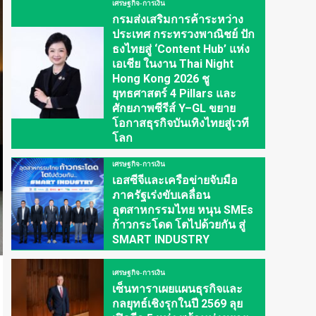
เศรษฐกิจ-การเงิน
กรมส่งเสริมการค้าระหว่าง
ประเทศ กระทรวงพาณิชย์ ปัก
ธงไทยสู่ ‘Content Hub’ แห่ง
เอเชีย ในงาน Thai Night
Hong Kong 2026 ชู
ยุทธศาสตร์ 4 Pillars และ
ศักยภาพซีรีส์ Y–GL ขยาย
โอกาสธุรกิจบันเทิงไทยสู่เวที
โลก
เศรษฐกิจ-การเงิน
เอสซีจีและเครือข่ายจับมือ
ภาครัฐเร่งขับเคลื่อน
อุตสาหกรรมไทย หนุน SMEs
ก้าวกระโดด โตไปด้วยกัน สู่
SMART INDUSTRY
เศรษฐกิจ-การเงิน
เซ็นทาราเผยแผนธุรกิจและ
กลยุทธ์เชิงรุกในปี 2569 ลุย