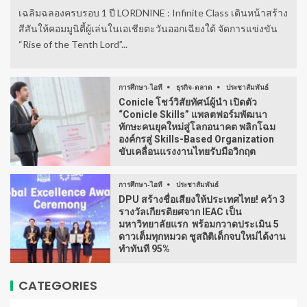
เฉลิมฉลองครบรอบ 1 ปี LORDNINE : Infinite Class เดินหน้าสร้าง
สีสันให้คอมมูนิตี้ผู้เล่นในเอเชียตะวันออกเฉียงใต้ จัดการแข่งขัน
“Rise of the Tenth Lord”...
การศึกษา-ไอที
ธุรกิจ-ตลาด
ประชาสัมพันธ์
Conicle โชว์วิสัยทัศน์ผู้นำ เปิดตัว
“Conicle Skills” แพลตฟอร์มพัฒนา
ทักษะคนยุคใหม่สู่โลกอนาคต พลิกโฉม
องค์กรสู่ Skills-Based Organization
ขับเคลื่อนแรงงานไทยรับมือวิกฤต
การศึกษา-ไอที
ประชาสัมพันธ์
DPU สร้างชื่อเสียงให้ประเทศไทย! คว้า 3
รางวัลเกียรติยศจาก IEAC เป็น
มหาวิทยาลัยแรก พร้อมกวาดประเมิน 5
ดาวเต็มทุกหมวด ชูสถิติเด็กจบใหม่ได้งาน
ทำทันที 95%
CATEGORIES