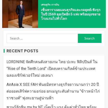
เศรษฐกิจ-การเงิน
เซ็นทาราเผยแผนธุรกิจและกลยุทธ์เชิงรุก
ในปี 2569 ลุยเปิดอีก 5 แห่ง พร้อมมุ่งขยาย
โรงแรมไปทั่วโลก
RECENT POSTS
LORDNINE จัดศึกคนดังสายเกม ไทย ปะทะ ฟิลิปปินส์ ใน
“Rise of the Tenth Lord” เปิดสงครามกิลด์ข้ามประเทศ
ฉลองเซิร์ฟเวอร์ใหม่ เฮเลนา
AirAsia X SEE FAH พันธมิตรทางธุรกิจยาวนานกว่า 20 ปี
ต่อยอดเสิร์ฟความอร่อย ยกเมนูระดับตำนาน “ข้าวหน้าไก่
ราชวงศ์” พุ่งทะยานสู่น่านฟ้า
ชวนรู้จักซิม my by NT เน็ตเร็ว แรง คุ้มค่าทั่วไทย พร้อม