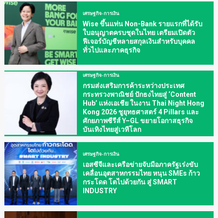
เศรษฐกิจ-การเงิน
Wise ขึ้นแท่น Non-Bank รายแรกที่ได้รับ
ใบอนุญาตครบชุดในไทย เตรียมเปิดตัว
ฟีเจอร์บัญชีหลายสกุลเงินสำหรับบุคคล
ทั่วไปและภาคธุรกิจ
เศรษฐกิจ-การเงิน
กรมส่งเสริมการค้าระหว่างประเทศ
กระทรวงพาณิชย์ ปักธงไทยสู่ ‘Content
Hub’ แห่งเอเชีย ในงาน Thai Night Hong
Kong 2026 ชูยุทธศาสตร์ 4 Pillars และ
ศักยภาพซีรีส์ Y–GL ขยายโอกาสธุรกิจ
บันเทิงไทยสู่เวทีโลก
เศรษฐกิจ-การเงิน
เอสซีจีและเครือข่ายจับมือภาครัฐเร่งขับ
เคลื่อนอุตสาหกรรมไทย หนุน SMEs ก้าว
กระโดด โตไปด้วยกัน สู่ SMART
INDUSTRY