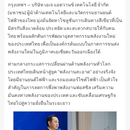
กรุงเทพฯ — บริษัท เอเจ แอดวานซ์ เทคโนโลยี จำกัด
(มหาชน) ผู้นำด้านเทคโนโลยีและนวัตกรรมยานยนต์
ไฟฟ้าของไทย มุ่งมั่นจัดหาโซลูชั่นการเดินทางสีเขียวที่เป็น
มิตรกับสิ่งแวดล้อม ประหยัด และสะดวกสบายให้กับคน
ไทย พร้อมผลักดันการพัฒนาอุตสาหกรรมพลังงานใหม่
ของประเทศไทย เพื่อเป็นองค์กรต้นแบบในภาคการขนส่ง
พลังงานใหม่ในภูมิภาคเอเชียตะวันออกเฉียงใต้
ท่ามกลางกระแสการเปลี่ยนผ่านด้านพลังงานทั่วโลก
ประเทศไทยเดินหน้าสู่ยุค “พลังงานสะอาด” อย่างจริงจัง
โดยมียานยนต์ไฟฟ้า และรถมอเตอร์ไซค์ไฟฟ้า เป็นหัวใจ
สำคัญในการลดการพึ่งพาพลังงานฟอสซิล เสริมความ
มั่นคงทางพลังงานของประเทศ และขับเคลื่อนเศรษฐกิจ
ไทยไปสู่ความยั่งยืนในระยะยาว