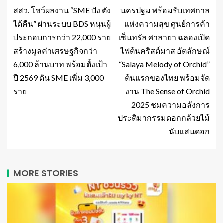
สสว. โชว์ผลงาน “SME ปัง ตัง
นครปฐม พร้อมรับเทศกาล
ได้คืน” ผ่านระบบ BDS หนุนผู้
แห่งความสุข ศูนย์การค้า
ประกอบการกว่า 22,000 ราย
เซ็นทรัล ศาลายา ฉลองเปิด
สร้างมูลค่าเศรษฐกิจกว่า
ไฟต้นคริสต์มาส อัตลักษณ์
6,000 ล้านบาท พร้อมตั้งเป้า
“Salaya Melody of Orchid”
ปี 2569 ดัน SME เพิ่ม 3,000
ต้นแรกของไทย พร้อมจัด
ราย
งาน The Sense of Orchid
2025 ชมความอลังการ
ประติมากรรมดอกกล้วยไม้
นับแสนดอก
MORE STORIES