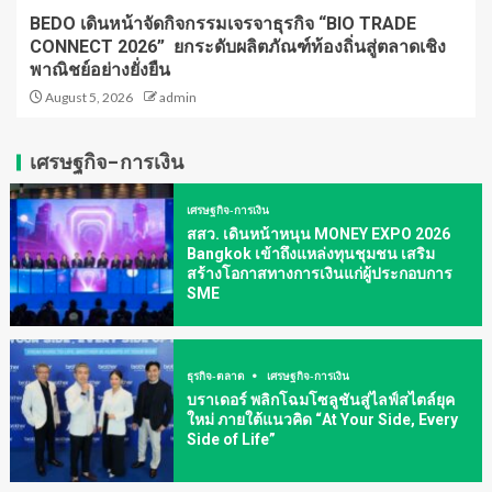
BEDO เดินหน้าจัดกิจกรรมเจรจาธุรกิจ “BIO TRADE
CONNECT 2026” ยกระดับผลิตภัณฑ์ท้องถิ่นสู่ตลาดเชิง
พาณิชย์อย่างยั่งยืน
August 5, 2026
admin
เศรษฐกิจ-การเงิน
เศรษฐกิจ-การเงิน
สสว. เดินหน้าหนุน MONEY EXPO 2026
Bangkok เข้าถึงแหล่งทุนชุมชน เสริม
สร้างโอกาสทางการเงินแก่ผู้ประกอบการ
SME
ธุรกิจ-ตลาด
เศรษฐกิจ-การเงิน
บราเดอร์ พลิกโฉมโซลูชันสู่ไลฟ์สไตล์ยุค
ใหม่ ภายใต้แนวคิด “At Your Side, Every
Side of Life”