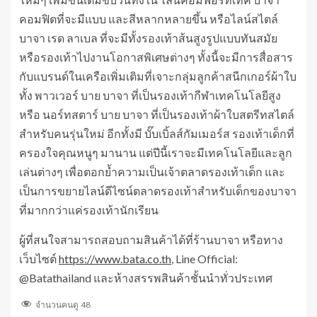
คอมฟิตที่จะมีแบบ และสีหลากหลายขึ้น หรือไลน์สไตล์
บาจา เรด ลาเบล ที่จะมีทั้งรองเท้าส้นสูงรูปแบบทันสมัย
หรือรองเท้าไปงานโอกาสพิเศษต่างๆ ทั้งนี้จะมีการสื่อสาร
กับแบรนด์ในเครือเพิ่มเติมที่เจาะกลุ่มลูกค้าสนีกเกอร์ผ้าใบ
ทั้ง พาวเวอร์ บาย บาจา ที่เป็นรองเท้ากีฬาเทคโนโลยีสูง
หรือ นอร์ทสตาร์ บาย บาจา ที่เป็นรองเท้าผ้าใบสตรีทสไตล์
สำหรับคนรุ่นใหม่ อีกทั้งมี บั๊บเบิ้ลส์กัมเมอร์ส รองเท้าเด็กที่
ครองใจคุณหนูๆ มานาน แต่ปีนี้เราจะมีเทคโนโลยีและลูก
เล่นต่างๆ เพื่อตอกย้ำความเป็นเจ้าตลาดรองเท้าเด็ก และ
เป็นการขยายไลน์ดีไซน์ตลาดรองเท้าสำหรับเด็กของบาจา
ที่มากกว่าแค่รองเท้านักเรียน
ผู้ที่สนใจสามารถสอบถามสินค้าได้ที่ร้านบาจา หรือทาง
เว็บไซต์
https://www.bata.co.th
, Line Official:
@Batathailand และห้างสรรพสินค้าชั้นนำทั่วประเทศ
จำนวนคนดู
48