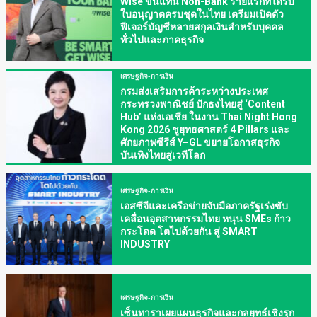
Wise ขึ้นแท่น Non-Bank รายแรกที่ได้รับ
ใบอนุญาตครบชุดในไทย เตรียมเปิดตัว
ฟีเจอร์บัญชีหลายสกุลเงินสำหรับบุคคล
ทั่วไปและภาคธุรกิจ
เศรษฐกิจ-การเงิน
กรมส่งเสริมการค้าระหว่างประเทศ
กระทรวงพาณิชย์ ปักธงไทยสู่ ‘Content
Hub’ แห่งเอเชีย ในงาน Thai Night Hong
Kong 2026 ชูยุทธศาสตร์ 4 Pillars และ
ศักยภาพซีรีส์ Y–GL ขยายโอกาสธุรกิจ
บันเทิงไทยสู่เวทีโลก
เศรษฐกิจ-การเงิน
เอสซีจีและเครือข่ายจับมือภาครัฐเร่งขับ
เคลื่อนอุตสาหกรรมไทย หนุน SMEs ก้าว
กระโดด โตไปด้วยกัน สู่ SMART
INDUSTRY
เศรษฐกิจ-การเงิน
เซ็นทาราเผยแผนธุรกิจและกลยุทธ์เชิงรุก