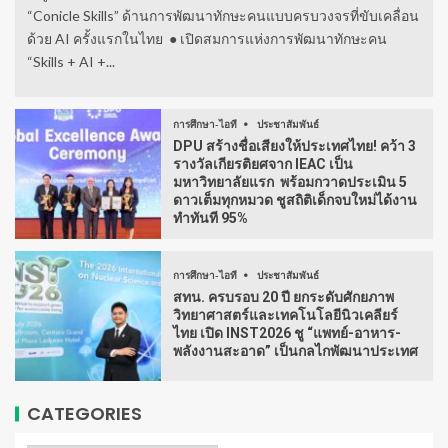
“Conicle Skills” ด้านการพัฒนาทักษะคนแบบครบวงจรที่ขับเคลื่อน
ด้วย AI ครั้งแรกในไทย ● เปิดสมการแห่งการพัฒนาทักษะคน
“Skills + AI +...
การศึกษา-ไอที
ประชาสัมพันธ์
DPU สร้างชื่อเสียงให้ประเทศไทย! คว้า 3
รางวัลเกียรติยศจาก IEAC เป็น
มหาวิทยาลัยแรก พร้อมกวาดประเมิน 5
ดาวเต็มทุกหมวด ชูสถิติเด็กจบใหม่ได้งาน
ทำทันที 95%
การศึกษา-ไอที
ประชาสัมพันธ์
สทน. ครบรอบ 20 ปี ยกระดับศักยภาพ
วิทยาศาสตร์และเทคโนโลยีนิวเคลียร์
ไทย เปิด INST2026 ชู “แพทย์-อาหาร-
พลังงานสะอาด” เป็นกลไกพัฒนาประเทศ
CATEGORIES