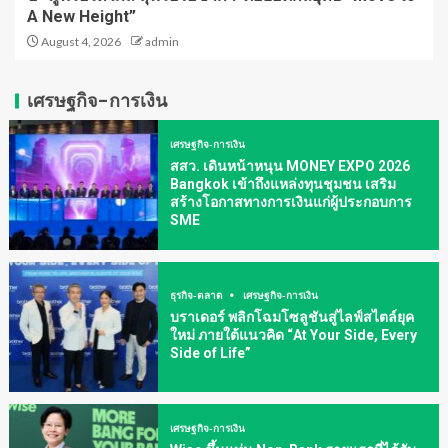
A New Height”
August 4, 2026
admin
เศรษฐกิจ-การเงิน
เศรษฐกิจ-การเงิน
สสว. เดินหน้าหนุน MONEY EXPO 2026
Bangkok เข้าถึงแหล่งทุนชุมชน เสริม
สร้างโอกาสทางการเงินแก่ผู้ประกอบการ
SME
ธุรกิจ-ตลาด
เศรษฐกิจ-การเงิน
บราเดอร์ พลิกโฉมโซลูชันสู่ไลฟ์สไตล์ยุค
ใหม่ ภายใต้แนวคิด “At Your Side, Every
Side of Life”
เศรษฐกิจ-การเงิน