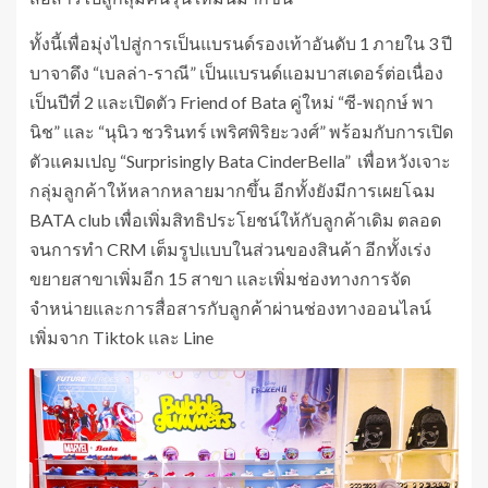
ทั้งนี้เพื่อมุ่งไปสู่การเป็นแบรนด์รองเท้าอันดับ 1 ภายใน 3 ปี
บาจาดึง “เบลล่า-ราณี” เป็นแบรนด์แอมบาสเดอร์ต่อเนื่อง
เป็นปีที่ 2 และเปิดตัว Friend of Bata คู่ใหม่ “ซี-พฤกษ์ พา
นิช” และ “นุนิว ชวรินทร์ เพริศพิริยะวงศ์” พร้อมกับการเปิด
ตัวแคมเปญ “Surprisingly Bata CinderBella” เพื่อหวังเจาะ
กลุ่มลูกค้าให้หลากหลายมากขึ้น อีกทั้งยังมีการเผยโฉม
BATA club เพื่อเพิ่มสิทธิประโยชน์ให้กับลูกค้าเดิม ตลอด
จนการทำ CRM เต็มรูปแบบในส่วนของสินค้า อีกทั้งเร่ง
ขยายสาขาเพิ่มอีก 15 สาขา และเพิ่มช่องทางการจัด
จำหน่ายและการสื่อสารกับลูกค้าผ่านช่องทางออนไลน์
เพิ่มจาก Tiktok และ Line