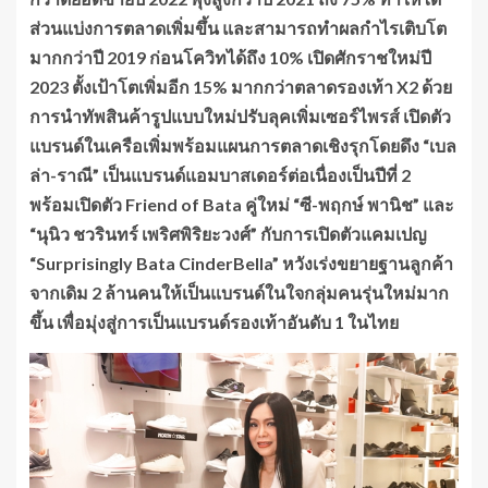
ส่วนแบ่งการตลาดเพิ่มขึ้น และสามารถทำผลกำไรเติบโต
มากกว่าปี 2019 ก่อนโควิทได้ถึง 10% เปิดศักราชใหม่ปี
2023 ตั้งเป้าโตเพิ่มอีก 15% มากกว่าตลาดรองเท้า X2 ด้วย
การนำทัพสินค้ารูปแบบใหม่ปรับลุคเพิ่มเซอร์ไพรส์ เปิดตัว
แบรนด์ในเครือเพิ่มพร้อมแผนการตลาดเชิงรุกโดยดึง “เบล
ล่า-ราณี” เป็นแบรนด์แอมบาสเดอร์ต่อเนื่องเป็นปีที่ 2
พร้อมเปิดตัว Friend of Bata คู่ใหม่ “ซี-พฤกษ์ พานิช” และ
“นุนิว ชวรินทร์ เพริศพิริยะวงศ์” กับการเปิดตัวแคมเปญ
“Surprisingly Bata CinderBella” หวังเร่งขยายฐานลูกค้า
จากเดิม 2 ล้านคนให้เป็นแบรนด์ในใจกลุ่มคนรุ่นใหม่มาก
ขึ้น เพื่อมุ่งสู่การเป็นแบรนด์รองเท้าอันดับ 1 ในไทย