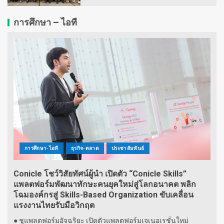
การศึกษา – ไอที
การศึกษา-ไอที
ธุรกิจ-ตลาด
ประชาสัมพันธ์
Conicle โชว์วิสัยทัศน์ผู้นำ เปิดตัว “Conicle Skills”
แพลตฟอร์มพัฒนาทักษะคนยุคใหม่สู่โลกอนาคต พลิก
โฉมองค์กรสู่ Skills-Based Organization ขับเคลื่อน
แรงงานไทยรับมือวิกฤต
● ชูแพลตฟอร์มอัจฉริยะ เปิดตัวแพลตฟอร์มเจเนอเรชั่นใหม่