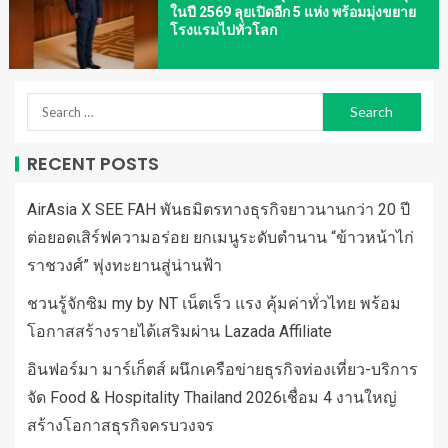
ในปี 2569 ลุยเปิดอีก 5 แห่ง พร้อมมุ่งขยาย
โรงแรมไปทั่วโลก
RECENT POSTS
AirAsia X SEE FAH พันธมิตรทางธุรกิจยาวนานกว่า 20 ปี
ต่อยอดเสิร์ฟความอร่อย ยกเมนูระดับตำนาน “ข้าวหน้าไก่
ราชวงศ์” พุ่งทะยานสู่น่านฟ้า
ชวนรู้จักซิม my by NT เน็ตเร็ว แรง คุ้มค่าทั่วไทย พร้อม
โอกาสสร้างรายได้เสริมผ่าน Lazada Affiliate
อินฟอร์มา มาร์เก็ตส์ ผนึกเครือข่ายธุรกิจท่องเที่ยว-บริการ
จัด Food & Hospitality Thailand 2026เชื่อม 4 งานใหญ่
สร้างโอกาสธุรกิจครบวงจร