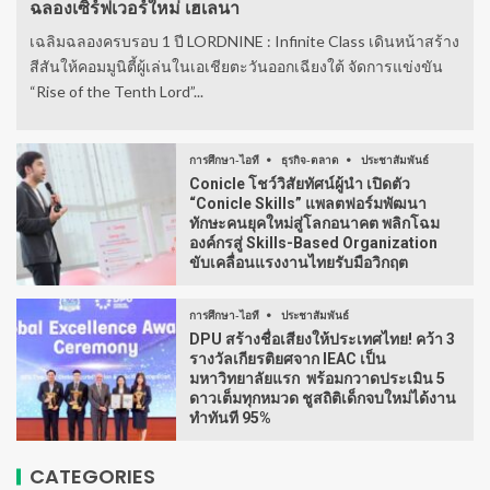
ฉลองเซิร์ฟเวอร์ใหม่ เฮเลนา
เฉลิมฉลองครบรอบ 1 ปี LORDNINE : Infinite Class เดินหน้าสร้าง
สีสันให้คอมมูนิตี้ผู้เล่นในเอเชียตะวันออกเฉียงใต้ จัดการแข่งขัน
“Rise of the Tenth Lord”...
การศึกษา-ไอที
ธุรกิจ-ตลาด
ประชาสัมพันธ์
Conicle โชว์วิสัยทัศน์ผู้นำ เปิดตัว
“Conicle Skills” แพลตฟอร์มพัฒนา
ทักษะคนยุคใหม่สู่โลกอนาคต พลิกโฉม
องค์กรสู่ Skills-Based Organization
ขับเคลื่อนแรงงานไทยรับมือวิกฤต
การศึกษา-ไอที
ประชาสัมพันธ์
DPU สร้างชื่อเสียงให้ประเทศไทย! คว้า 3
รางวัลเกียรติยศจาก IEAC เป็น
มหาวิทยาลัยแรก พร้อมกวาดประเมิน 5
ดาวเต็มทุกหมวด ชูสถิติเด็กจบใหม่ได้งาน
ทำทันที 95%
CATEGORIES