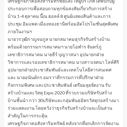
เศรษฐกิจภาคอสังหาริมทรัพย์และให้ผู้บริโภคได้พบกับผู้
ประกอบการเพื่อสอบถามทุกข้อสงสัยเกี่ยวกับการสร้าง
บ้าน 1-4 ตุลาคม นี้ณ ฮอลล์ 8 ศูนย์แสดงสินค้าและการ
ประชุม อิมแพค เมืองทองธานีพร้อมอัดโปรโมชั่นสุดพิเศษ
ภายในงานฯ
นายวรวุฒิกาญจนกูล นายกสมาคมธุรกิจรับสร้างบ้าน
พร้อมด้วยกรรมการสมาคมฯ นายโอฬาร จันทร์ภู่
เลขาธิการสมาคม นายธีร์ บุญวาสนา อุปนายกฝ่าย
วิชาการและรองเลขาธิการสมาคม นางสาวเจตนา โลห์ศิริ
อุปนายกฝ่ายประชาสัมพันธ์และเทคโนโลยีสารสนเทศ
และ นายอนันต์กร อมรวาทีกรรมการที่ปรึกษาฝ่าย
กิจกรรมพิเศษ และประชาสัมพันธ์ เตรียมลุยจัดงาน รับ
สร้างบ้านและวัสดุ Expo 2020 ที่รวบรวมบริษัทรับสร้าง
บ้านชั้นนำ กว่า 30บริษัทและกลุ่มพันธมิตรวัสดุก่อสร้างมา
ร่วมแสดงงาน โดยหวังว่าธุรกิจรับสร้างบ้านจะเป็นส่วน
สำคัญในการกระตุ้น
เศรษฐกิจภาคอสังหาริมทรัพย์ หลังจากที่ยกเลิกการจัดงาน