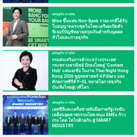
เศรษฐกิจ-การเงิน
Wise ขึ้นแท่น Non-Bank รายแรกที่ได้รับ
ใบอนุญาตครบชุดในไทย เตรียมเปิดตัว
ฟีเจอร์บัญชีหลายสกุลเงินสำหรับบุคคล
ทั่วไปและภาคธุรกิจ
เศรษฐกิจ-การเงิน
กรมส่งเสริมการค้าระหว่างประเทศ
กระทรวงพาณิชย์ ปักธงไทยสู่ ‘Content
Hub’ แห่งเอเชีย ในงาน Thai Night Hong
Kong 2026 ชูยุทธศาสตร์ 4 Pillars และ
ศักยภาพซีรีส์ Y–GL ขยายโอกาสธุรกิจ
บันเทิงไทยสู่เวทีโลก
เศรษฐกิจ-การเงิน
เอสซีจีและเครือข่ายจับมือภาครัฐเร่งขับ
เคลื่อนอุตสาหกรรมไทย หนุน SMEs ก้าว
กระโดด โตไปด้วยกัน สู่ SMART
INDUSTRY