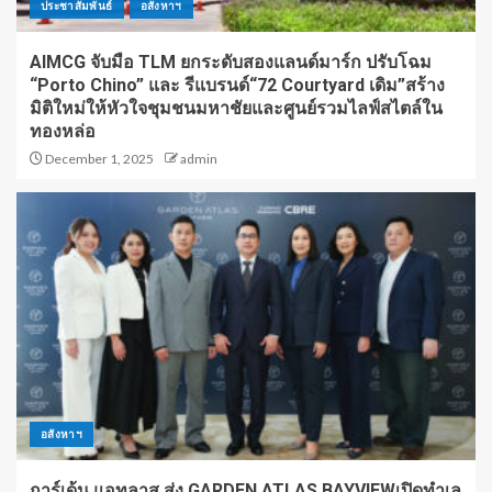
ประชาสัมพันธ์
อสังหาฯ
AIMCG จับมือ TLM ยกระดับสองแลนด์มาร์ก ปรับโฉม
“Porto Chino” และ รีแบรนด์“72 Courtyard เดิม”สร้าง
มิติใหม่ให้หัวใจชุมชนมหาชัยและศูนย์รวมไลฟ์สไตล์ใน
ทองหล่อ
December 1, 2025
admin
อสังหาฯ
การ์เด้น แอทลาส ส่ง GARDEN ATLAS BAYVIEWเปิดทำเล