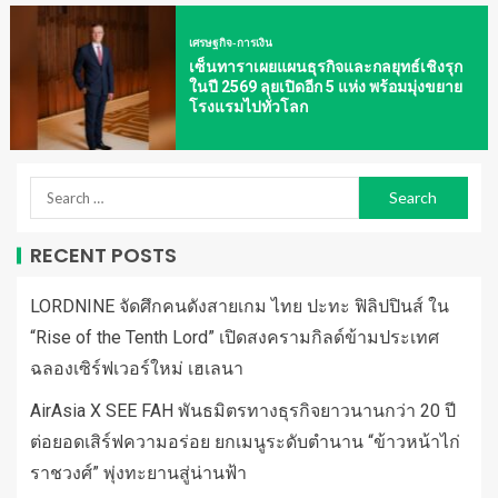
เศรษฐกิจ-การเงิน
เซ็นทาราเผยแผนธุรกิจและกลยุทธ์เชิงรุก
ในปี 2569 ลุยเปิดอีก 5 แห่ง พร้อมมุ่งขยาย
โรงแรมไปทั่วโลก
RECENT POSTS
LORDNINE จัดศึกคนดังสายเกม ไทย ปะทะ ฟิลิปปินส์ ใน
“Rise of the Tenth Lord” เปิดสงครามกิลด์ข้ามประเทศ
ฉลองเซิร์ฟเวอร์ใหม่ เฮเลนา
AirAsia X SEE FAH พันธมิตรทางธุรกิจยาวนานกว่า 20 ปี
ต่อยอดเสิร์ฟความอร่อย ยกเมนูระดับตำนาน “ข้าวหน้าไก่
ราชวงศ์” พุ่งทะยานสู่น่านฟ้า