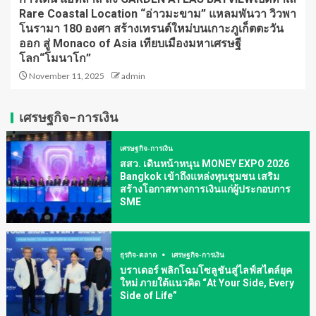
Rare Coastal Location “อ่าวมะขาม” แหลมพันวา วิวพา
โนรามา 180 องศา สร้างเทรนด์ใหม่บนเกาะภูเก็ตตะวัน
ออก สู่ Monaco of Asia เทียบเมืองมหาเศรษฐี
โลก“โมนาโก”
November 11, 2025
admin
เศรษฐกิจ-การเงิน
เศรษฐกิจ-การเงิน
สสว. เดินหน้าหนุน MONEY EXPO 2026
Bangkok เข้าถึงแหล่งทุนชุมชน เสริม
สร้างโอกาสทางการเงินแก่ผู้ประกอบการ
SME
ธุรกิจ-ตลาด
เศรษฐกิจ-การเงิน
บราเดอร์ พลิกโฉมโซลูชันสู่ไลฟ์สไตล์ยุค
ใหม่ ภายใต้แนวคิด “At Your Side, Every
Side of Life”