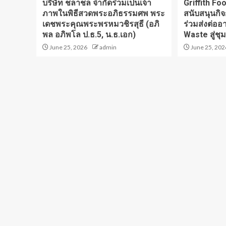
บริษัท ชลาชล จำกัดร่วมเป็นเจ้า
Griffith F
ภาพในพิธีสวดพระอภิธรรมศพ พระ
สนับสนุนกิ
เดชพระคุณพระพรหมวชิรสุธี (อภิ
ร่วมส่งต่อ
พล อภิพโล ป.ธ.5, น.ธ.เอก)
Waste สู่ชุม
June 25, 2026
admin
June 25, 202