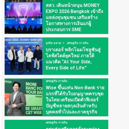
สสว. เดินหน้าหนุน MONEY
EXPO 2026 Bangkok เข้าถึง
แหล่งทุนชุมชน เสริมสร้าง
โอกาสทางการเงินแก่ผู้
ประกอบการ SME
ธุรกิจ-ตลาด
เศรษฐกิจ-การเงิน
บราเดอร์ พลิกโฉมโซลูชันสู่
ไลฟ์สไตล์ยุคใหม่ ภายใต้
แนวคิด “At Your Side,
Every Side of Life”
เศรษฐกิจ-การเงิน
Wise ขึ้นแท่น Non-Bank ราย
แรกที่ได้รับใบอนุญาตครบชุด
ในไทย เตรียมเปิดตัวฟีเจอร์
บัญชีหลายสกุลเงินสำหรับ
บุคคลทั่วไปและภาคธุรกิจ
เศรษฐกิจ-การเงิน