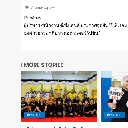
จำนวนคนดู
399
Previous
ผู้บริหาร-พนักงาน ซี.พี.แลนด์ ประกาศจุดยืน “ซี.พี.แลน
องค์กรธรรมาภิบาล ต่อต้านคอร์รัปชัน”
MORE STORIES
สังคม-CSR
สังคม-CSR