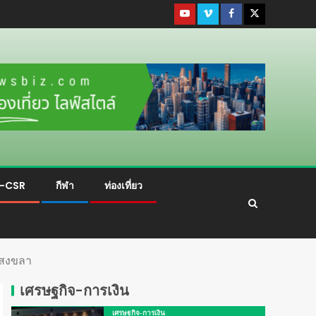
ม-CSR
กีฬา
ท่องเที่ยว
จ.สงขลา
เศรษฐกิจ-การเงิน
เศรษฐกิจ-การเงิน