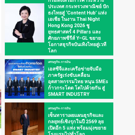
กรมส่งเสริมการค้าระหว่าง
ประเทศ กระทรวงพาณิชย์ ปัก
ธงไทยสู่ ‘Content Hub’ แห่ง
เอเชีย ในงาน Thai Night
Hong Kong 2026 ชู
ยุทธศาสตร์ 4 Pillars และ
ศักยภาพซีรีส์ Y–GL ขยาย
โอกาสธุรกิจบันเทิงไทยสู่เวที
โลก
เศรษฐกิจ-การเงิน
เอสซีจีและเครือข่ายจับมือ
ภาครัฐเร่งขับเคลื่อน
อุตสาหกรรมไทย หนุน SMEs
ก้าวกระโดด โตไปด้วยกัน สู่
SMART INDUSTRY
เศรษฐกิจ-การเงิน
เซ็นทาราเผยแผนธุรกิจและ
กลยุทธ์เชิงรุกในปี 2569 ลุย
เปิดอีก 5 แห่ง พร้อมมุ่งขยาย
โรงแรมไปทั่วโลก