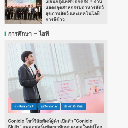
เยือนกรุงเทพฯ อีกครั้ง !! งาน
แสดงอุตสาหกรรมอาหารสัตว์
สุขภาพสัตว์ และเทคโนโลยี
การสีข้าว
การศึกษา – ไอที
การศึกษา-ไอที
ธุรกิจ-ตลาด
ประชาสัมพันธ์
Conicle โชว์วิสัยทัศน์ผู้นำ เปิดตัว “Conicle
Skills” แพลตฟอร์มพัฒนาทักษะคนยุคใหม่สู่โลก