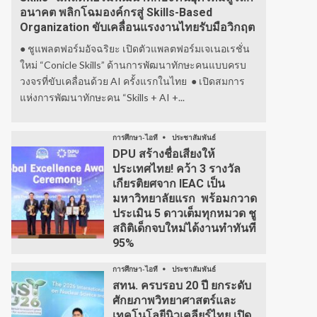
อนาคต พลิกโฉมองค์กรสู่ Skills-Based
Organization ขับเคลื่อนแรงงานไทยรับมือวิกฤต
● ชูแพลตฟอร์มอัจฉริยะ เปิดตัวแพลตฟอร์มเจเนอเรชั่น
ใหม่ “Conicle Skills” ด้านการพัฒนาทักษะคนแบบครบ
วงจรที่ขับเคลื่อนด้วย AI ครั้งแรกในไทย ● เปิดสมการ
แห่งการพัฒนาทักษะคน “Skills + AI +...
การศึกษา-ไอที
ประชาสัมพันธ์
DPU สร้างชื่อเสียงให้
ประเทศไทย! คว้า 3 รางวัล
เกียรติยศจาก IEAC เป็น
มหาวิทยาลัยแรก พร้อมกวาด
ประเมิน 5 ดาวเต็มทุกหมวด ชู
สถิติเด็กจบใหม่ได้งานทำทันที
95%
การศึกษา-ไอที
ประชาสัมพันธ์
สทน. ครบรอบ 20 ปี ยกระดับ
ศักยภาพวิทยาศาสตร์และ
เทคโนโลยีนิวเคลียร์ไทย เปิด