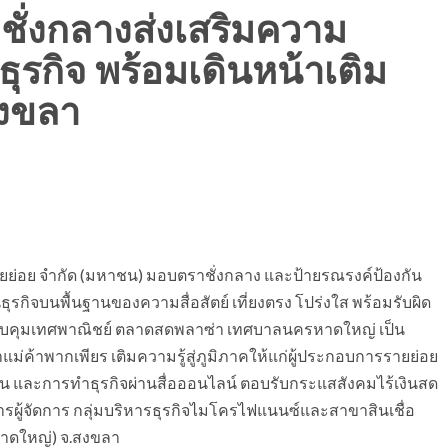
ชั่งกลางส่งเสริมความ
ุรกิจ พร้อมเดินหน้าเติม
.สงขลา
ยย่อย จำกัด (มหาชน) มอบตราชั่งกลาง และป้ายรณรงค์ป้องกัน
ุรกิจบนพื้นฐานของความสื่อสัตย์ เที่ยงตรง โปร่งใส พร้อมรับผิด
นควบคุมเทศพาณิชย์ ตลาดสดพลาซ่า เทศบาลนครหาดใหญ่ เป็น
่ค้าพากเพียร เติมความรู้สู่ภูมิภาคให้แก่ผู้ประกอบการรายย่อย
งิน และการทำธุรกิจผ่านสื่อออนไลน์ ตอบรับกระแสสังคมไร้เงินสด
ารผู้จัดการ กลุ่มบริหารธุรกิจไมโครไฟแนนซ์และสาขาสินเชื่อ
 (หาดใหญ่) จ.สงขลา