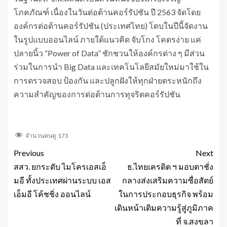
โภคภัณฑ์ เนื่องในวันต่อต้านคอร์รัปชัน ปี 2563 จัดโดย
องค์กรต่อต้านคอร์รัปชัน (ประเทศไทย) โดบในปีนี้จัดงาน
ในรูปแบบออนไลน์ ภายใต้แนวคิด จับโกง โคตรง่าย แค่
ปลายนิ้ว “Power of Data” ชักชวนให้องค์กรต่าง ๆ มีส่วน
ร่วมในการนำ Big Data และเทคโนโลยีสมัยใหม่มาใช้ใน
การตรวจสอบ ป้องกัน และปลูกฝังให้ทุกฝ่ายตระหนักถึง
ความสำคัญของการต่อต้านการทุจริตคอร์รัปชัน
จำนวนคนดู
173
Previous
Next
สสว. ยกระดับ ไมโครเอสเอ็
ธ.ไทยเครดิต ฯ มอบตาชั่ง
มอี ทั้งประเทศผ่านระบบ เอส
กลางส่งเสริมความซื่อสัตย์
เอ็มอี โค้ชชิ่ง ออนไลน์
ในการประกอบธุรกิจ พร้อม
เดินหน้าเติมความรู้สู่ภูมิภาค
ที่ จ.สงขลา