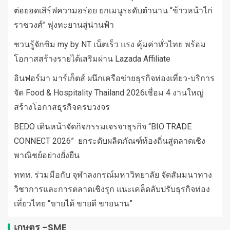
ต่อยอดเสิร์ฟความอร่อย ยกเมนูระดับตำนาน “ข้าวหน้าไก่
ราชวงศ์” พุ่งทะยานสู่น่านฟ้า
ชวนรู้จักซิม my by NT เน็ตเร็ว แรง คุ้มค่าทั่วไทย พร้อม
โอกาสสร้างรายได้เสริมผ่าน Lazada Affiliate
อินฟอร์มา มาร์เก็ตส์ ผนึกเครือข่ายธุรกิจท่องเที่ยว-บริการ
จัด Food & Hospitality Thailand 2026เชื่อม 4 งานใหญ่
สร้างโอกาสธุรกิจครบวงจร
BEDO เดินหน้าจัดกิจกรรมเจรจาธุรกิจ “BIO TRADE
CONNECT 2026” ยกระดับผลิตภัณฑ์ท้องถิ่นสู่ตลาดเชิง
พาณิชย์อย่างยั่งยืน
ททท. ร่วมมือกับ จุฬาลงกรณ์มหาวิทยาลัย จัดสัมมนาทาง
วิชาการและการตลาดเชิงรุก แนะเคล็ดลับปรับธุรกิจท่อง
เที่ยวไทย “ขายได้ ขายดี ขายนาน”
เกษตร -SME