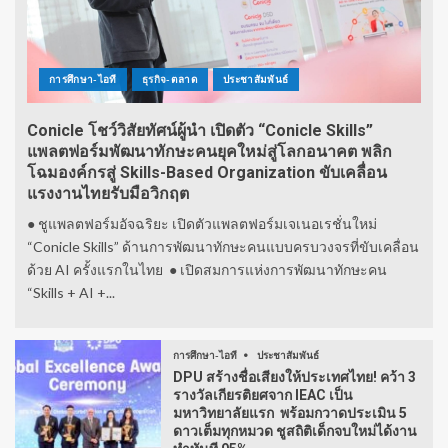
การศึกษา-ไอที
ธุรกิจ-ตลาด
ประชาสัมพันธ์
Conicle โชว์วิสัยทัศน์ผู้นำ เปิดตัว “Conicle Skills”
แพลตฟอร์มพัฒนาทักษะคนยุคใหม่สู่โลกอนาคต พลิก
โฉมองค์กรสู่ Skills-Based Organization ขับเคลื่อน
แรงงานไทยรับมือวิกฤต
● ชูแพลตฟอร์มอัจฉริยะ เปิดตัวแพลตฟอร์มเจเนอเรชั่นใหม่
“Conicle Skills” ด้านการพัฒนาทักษะคนแบบครบวงจรที่ขับเคลื่อน
ด้วย AI ครั้งแรกในไทย ● เปิดสมการแห่งการพัฒนาทักษะคน
“Skills + AI +...
การศึกษา-ไอที
ประชาสัมพันธ์
DPU สร้างชื่อเสียงให้ประเทศไทย! คว้า 3
รางวัลเกียรติยศจาก IEAC เป็น
มหาวิทยาลัยแรก พร้อมกวาดประเมิน 5
ดาวเต็มทุกหมวด ชูสถิติเด็กจบใหม่ได้งาน