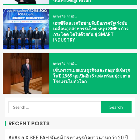
บันเทิงไทยสู่เวทีโลก
เศรษฐกิจ-การเงิน
เอสซีจีและเครือข่ายจับมือภาครัฐเร่งขับ
เคลื่อนอุตสาหกรรมไทย หนุน SMEs ก้าว
กระโดด โตไปด้วยกัน สู่ SMART
INDUSTRY
เศรษฐกิจ-การเงิน
เซ็นทาราเผยแผนธุรกิจและกลยุทธ์เชิงรุก
ในปี 2569 ลุยเปิดอีก 5 แห่ง พร้อมมุ่งขยาย
โรงแรมไปทั่วโลก
RECENT POSTS
AirAsia X SEE FAH พันธมิตรทางธุรกิจยาวนานกว่า 20 ปี