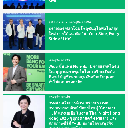
SME
ธุรกิจ-ตลาด
เศรษฐกิจ-การเงิน
บราเดอร์ พลิกโฉมโซลูชันสู่ไลฟ์สไตล์ยุค
ใหม่ ภายใต้แนวคิด “At Your Side, Every
Side of Life”
เศรษฐกิจ-การเงิน
Wise ขึ้นแท่น Non-Bank รายแรกที่ได้รับ
ใบอนุญาตครบชุดในไทย เตรียมเปิดตัว
ฟีเจอร์บัญชีหลายสกุลเงินสำหรับบุคคล
ทั่วไปและภาคธุรกิจ
เศรษฐกิจ-การเงิน
กรมส่งเสริมการค้าระหว่างประเทศ
กระทรวงพาณิชย์ ปักธงไทยสู่ ‘Content
Hub’ แห่งเอเชีย ในงาน Thai Night Hong
Kong 2026 ชูยุทธศาสตร์ 4 Pillars และ
ศักยภาพซีรีส์ Y–GL ขยายโอกาสธุรกิจ