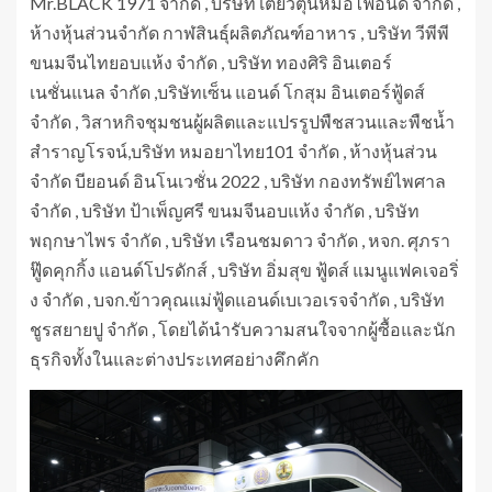
Mr.BLACK 1971 จำกัด , บริษัท เตี๋ยวตุ๋นหม้อไฟอินดี้ จำกัด ,
ห้างหุ้นส่วนจำกัด กาฬสินธุ์ผลิตภัณฑ์อาหาร , บริษัท วีพีพี
ขนมจีนไทยอบแห้ง จำกัด , บริษัท ทองศิริ อินเตอร์
เนชั่นแนล จำกัด ,บริษัทเซ็น แอนด์ โกสุม อินเตอร์ฟู้ดส์
จำกัด , วิสาหกิจชุมชนผู้ผลิตและแปรรูปพืชสวนและพืชน้ำ
สำราญโรจน์,บริษัท หมอยาไทย101 จำกัด , ห้างหุ้นส่วน
จำกัด บียอนด์ อินโนเวชั่น 2022 , บริษัท กองทรัพย์ไพศาล
จำกัด , บริษัท ป้าเพ็ญศรี ขนมจีนอบแห้ง จำกัด , บริษัท
พฤกษาไพร จำกัด , บริษัท เรือนชมดาว จำกัด , หจก. ศุภรา
ฟู๊ดคุกกิ้ง แอนด์โปรดักส์ , บริษัท อิ่มสุข ฟู้ดส์ แมนูแฟคเจอริ่
ง จำกัด , บจก.ข้าวคุณแม่ฟู้ดแอนด์เบเวอเรจจำกัด , บริษัท
ชูรสยายปู จำกัด , โดยได้นำรับความสนใจจากผู้ซื้อและนัก
ธุรกิจทั้งในและต่างประเทศอย่างคึกคัก