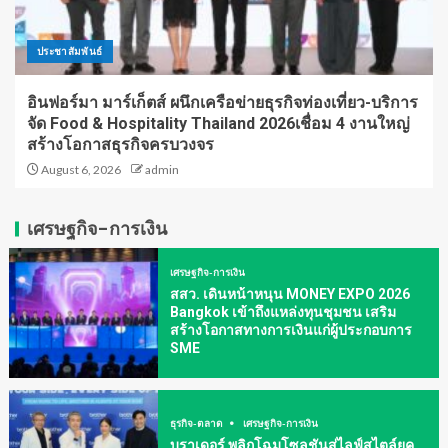
ประชาสัมพันธ์
อินฟอร์มา มาร์เก็ตส์ ผนึกเครือข่ายธุรกิจท่องเที่ยว-บริการ
จัด Food & Hospitality Thailand 2026เชื่อม 4 งานใหญ่
สร้างโอกาสธุรกิจครบวงจร
August 6, 2026
admin
เศรษฐกิจ-การเงิน
เศรษฐกิจ-การเงิน
สสว. เดินหน้าหนุน MONEY EXPO 2026
Bangkok เข้าถึงแหล่งทุนชุมชน เสริม
สร้างโอกาสทางการเงินแก่ผู้ประกอบการ
SME
ธุรกิจ-ตลาด
เศรษฐกิจ-การเงิน
บราเดอร์ พลิกโฉมโซลูชันสู่ไลฟ์สไตล์ยุค