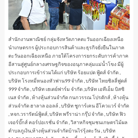
สำนักงานพาณิชย์ กลุ่มจังหวัดภาคตะวันออกเฉียงเหนือ
นำเกษตรกร ผู้ประกอบการสินค้าและธุรกิจยั่งยืนในภาค
ตะวันออกเฉียงเหนือ ภายใต้โครงการยกระดับการค้าภาค
อีสานสู่ศูนย์กลางเศรษฐกิจของอนุภาคลุ่มแม่น้ำโขง มีผู้
ประกอบการเข้าร่วมได้แก่ บริษัท ร้อยแปด ฟู้ดส์ จำกัด ,
บริษัท โรงหมี่หนองหัวฟาน99 จำกัด , บริษัท ไทยชิลลี่ฟูดส์
999 จำกัด , บริษัท เฮเดย์ฟาร์ม จำกัด ,บริษัท เอทีเอ็ม บิสซิ
เนส จำกัด , ห้างหุ้นส่วนจำกัด กนกวรรณ โปรดักส์ , ห้างหุ้น
ส่วนจำกัด ฮาลาล ออลล์ , บริษัท ชูการ์เคน อีโควแวร์ จำกัด
, หจก.วรารัตน์ฟู้ดส์, บริษัท พรีราน่า กรุ๊ป จำกัด , บริษัท ฟิว
เจอร์บั๊กส์ คอร์ปอเรชั่น จำกัด , วิสาหกิจชุมชนเกษตรไม้ผล
ตำบลภูเงิน,ห้างหุ้นส่วนจำกัดบ้านไร่รุ้งตะวัน , บริษัท