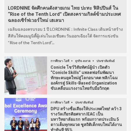
LORDNINE จัดศึกคนดังสายเกม ไทย ปะทะ ฟิลิปปินส์ ใน
“Rise of the Tenth Lord” เปิดสงครามกิลด์ข้ามประเทศ
ฉลองเซิร์ฟเวอร์ใหม่ เฮเลนา
เฉลิมฉลองครบรอบ 1 ปี LORDNINE : Infinite Class เดินหน้าสร้าง
สีสันให้คอมมูนิตี้ผู้เล่นในเอเชียตะวันออกเฉียงใต้ จัดการแข่งขัน
“Rise of the Tenth Lord”...
การศึกษา-ไอที
ธุรกิจ-ตลาด
ประชาสัมพันธ์
Conicle โชว์วิสัยทัศน์ผู้นำ เปิดตัว
“Conicle Skills” แพลตฟอร์มพัฒนา
ทักษะคนยุคใหม่สู่โลกอนาคต พลิกโฉม
องค์กรสู่ Skills-Based Organization
ขับเคลื่อนแรงงานไทยรับมือวิกฤต
การศึกษา-ไอที
ประชาสัมพันธ์
DPU สร้างชื่อเสียงให้ประเทศไทย! คว้า 3
รางวัลเกียรติยศจาก IEAC เป็น
มหาวิทยาลัยแรก พร้อมกวาดประเมิน 5
ดาวเต็มทุกหมวด ชูสถิติเด็กจบใหม่ได้งาน
ทำทันที 95%