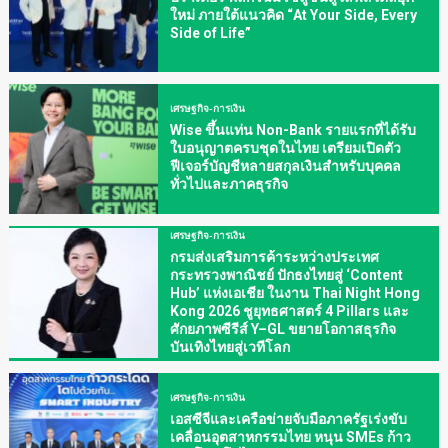
ใหม่ ภายใต้แนวคิด “At Your Side, Every
Side of Life”
เศรษฐกิจ-การเงิน
Wise ขึ้นแท่น Non-Bank รายแรกที่ได้รับ
ใบอนุญาตครบชุดในไทย เตรียมเปิดตัว
ฟีเจอร์บัญชีหลายสกุลเงินสำหรับบุคคล
ทั่วไปและภาคธุรกิจ
เศรษฐกิจ-การเงิน
กรมส่งเสริมการค้าระหว่างประเทศ
กระทรวงพาณิชย์ ปักธงไทยสู่ ‘Content
Hub’ แห่งเอเชีย ในงาน Thai Night Hong
Kong 2026 ชูยุทธศาสตร์ 4 Pillars และ
ศักยภาพซีรีส์ Y–GL ขยายโอกาสธุรกิจ
บันเทิงไทยสู่เวทีโลก
เศรษฐกิจ-การเงิน
เอสซีจีและเครือข่ายจับมือภาครัฐเร่งขับ
เคลื่อนอุตสาหกรรมไทย หนุน SMEs ก้าว