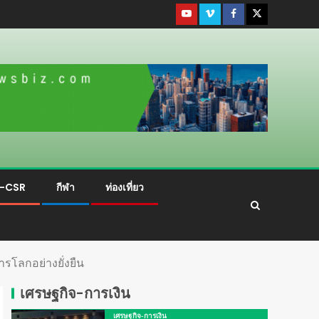
ม-CSR
กีฬา
ท่องเที่ยว
รโลกอย่างยั่งยืน
เศรษฐกิจ-การเงิน
เศรษฐกิจ-การเงิน