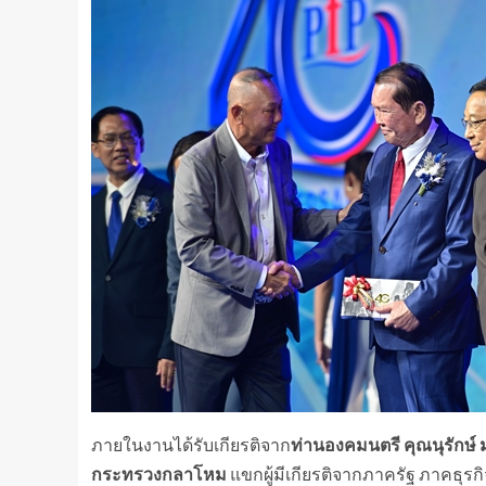
ภายในงานได้รับเกียรติจาก
ท่านองคมนตรี คุณนุรักษ์
กระทรวงกลาโหม
แขกผู้มีเกียรติจากภาครัฐ ภาคธุรก