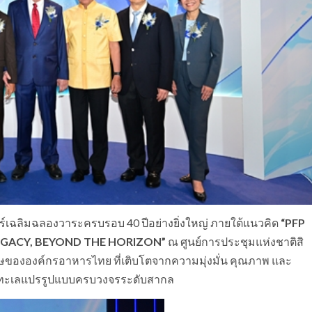
ร์เฉลิมฉลองวาระครบรอบ 40 ปีอย่างยิ่งใหญ่ ภายใต้แนวคิด
“
PFP
LEGACY, BEYOND THE HORIZON”
ณ ศูนย์การประชุมแห่งชาติสิ
รรษขององค์กรอาหารไทย ที่เติบโตจากความมุ่งมั่น คุณภาพ และ
หารทะเลแปรรูปแบบครบวงจรระดับสากล