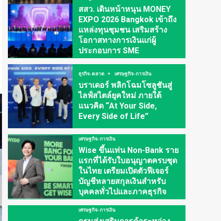
สสว. เดินหน้าหนุน MONEY
EXPO 2026 Bangkok เข้าถึง
แหล่งทุนชุมชน เสริมสร้าง
โอกาสทางการเงินแก่ผู้
ประกอบการ SME
ธุรกิจ-ตลาด
เศรษฐกิจ-การเงิน
บราเดอร์ พลิกโฉมโซลูชันสู่
ไลฟ์สไตล์ยุคใหม่ ภายใต้
แนวคิด “At Your Side,
Every Side of Life”
เศรษฐกิจ-การเงิน
Wise ขึ้นแท่น Non-Bank ราย
แรกที่ได้รับใบอนุญาตครบชุด
ในไทย เตรียมเปิดตัวฟีเจอร์
บัญชีหลายสกุลเงินสำหรับ
บุคคลทั่วไปและภาคธุรกิจ
เศรษฐกิจ-การเงิน