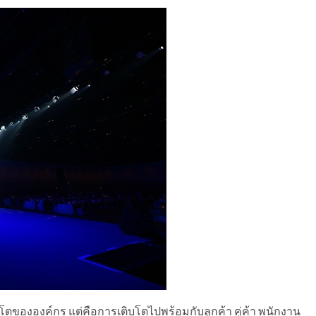
ติบโตขององค์กร แต่คือการเติบโตไปพร้อมกับลูกค้า คู่ค้า พนักงาน