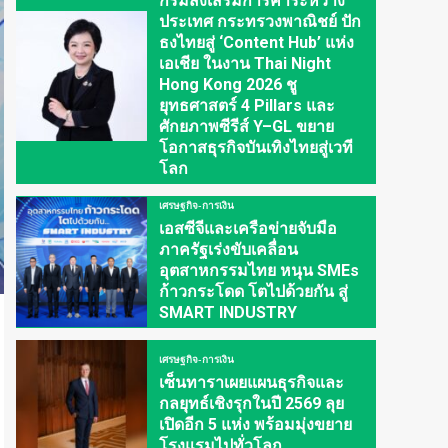
กรมส่งเสริมการค้าระหว่าง
ประเทศ กระทรวงพาณิชย์ ปัก
ธงไทยสู่ ‘Content Hub’ แห่ง
เอเชีย ในงาน Thai Night
Hong Kong 2026 ชู
ยุทธศาสตร์ 4 Pillars และ
ศักยภาพซีรีส์ Y–GL ขยาย
โอกาสธุรกิจบันเทิงไทยสู่เวที
โลก
เศรษฐกิจ-การเงิน
เอสซีจีและเครือข่ายจับมือ
ภาครัฐเร่งขับเคลื่อน
อุตสาหกรรมไทย หนุน SMEs
ก้าวกระโดด โตไปด้วยกัน สู่
SMART INDUSTRY
เศรษฐกิจ-การเงิน
เซ็นทาราเผยแผนธุรกิจและ
กลยุทธ์เชิงรุกในปี 2569 ลุย
เปิดอีก 5 แห่ง พร้อมมุ่งขยาย
โรงแรมไปทั่วโลก