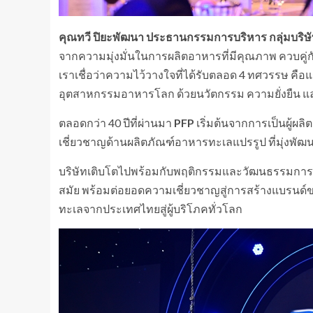
คุณทวี ปิยะพัฒนา ประธานกรรมการบริหาร
กลุ่มบริษั
จากความมุ่งมั่นในการผลิตอาหารที่มีคุณภาพ ควบคู่กับก
เราเชื่อว่าความไว้วางใจที่ได้รับตลอด 4 ทศวรรษ คือ
อุตสาหกรรมอาหารโลก ด้วยนวัตกรรม ความยั่งยืน แล
ตลอดกว่า 40 ปีที่ผ่านมา
PFP
เริ่มต้นจากการเป็นผู้ผลิ
เชี่ยวชาญด้านผลิตภัณฑ์อาหารทะเลแปรรูป ที่มุ่งพัฒน
บริษัทเติบโตไปพร้อมกับพฤติกรรมและวัฒนธรรมการร
สมัย พร้อมต่อยอดความเชี่ยวชาญสู่การสร้างแบรนด
ทะเลจากประเทศไทยสู่ผู้บริโภคทั่วโลก