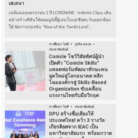
เฮเลนา
เฉลิมฉลองครบรอบ 1 ปี LORDNINE : Infinite Class เดิน
หน้าสร้างสีสันให้คอมมูนิตี้ผู้เล่นในเอเชียตะวันออกเฉียง
ใต้ จัดการแข่งขัน “Rise of the Tenth Lord”...
การศึกษา-ไอที
ธุรกิจ-ตลาด
ประชาสัมพันธ์
Conicle โชว์วิสัยทัศน์ผู้นำ
เปิดตัว “Conicle Skills”
แพลตฟอร์มพัฒนาทักษะคน
ยุคใหม่สู่โลกอนาคต พลิก
โฉมองค์กรสู่ Skills-Based
Organization ขับเคลื่อน
แรงงานไทยรับมือวิกฤต
การศึกษา-ไอที
ประชาสัมพันธ์
DPU สร้างชื่อเสียงให้
ประเทศไทย! คว้า 3 รางวัล
เกียรติยศจาก IEAC เป็น
มหาวิทยาลัยแรก พร้อมกวาด