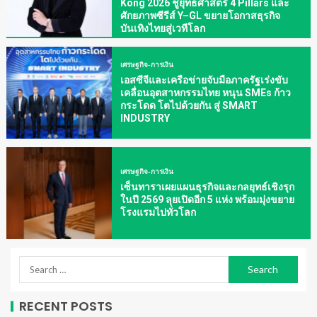
Kong 2026 ชูยุทธศาสตร์ 4 Pillars และ
ศักยภาพซีรีส์ Y–GL ขยายโอกาสธุรกิจ
บันเทิงไทยสู่เวทีโลก
เศรษฐกิจ-การเงิน
เอสซีจีและเครือข่ายจับมือภาครัฐเร่งขับ
เคลื่อนอุตสาหกรรมไทย หนุน SMEs ก้าว
กระโดด โตไปด้วยกัน สู่ SMART
INDUSTRY
เศรษฐกิจ-การเงิน
เซ็นทาราเผยแผนธุรกิจและกลยุทธ์เชิงรุก
ในปี 2569 ลุยเปิดอีก 5 แห่ง พร้อมมุ่งขยาย
โรงแรมไปทั่วโลก
RECENT POSTS