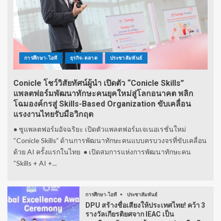
การศึกษา-ไอที
ธุรกิจ-ตลาด
ประชาสัมพันธ์
Conicle โชว์วิสัยทัศน์ผู้นำ เปิดตัว “Conicle Skills”
แพลตฟอร์มพัฒนาทักษะคนยุคใหม่สู่โลกอนาคต พลิก
โฉมองค์กรสู่ Skills-Based Organization ขับเคลื่อน
แรงงานไทยรับมือวิกฤต
● ชูแพลตฟอร์มอัจฉริยะ เปิดตัวแพลตฟอร์มเจเนอเรชั่นใหม่
“Conicle Skills” ด้านการพัฒนาทักษะคนแบบครบวงจรที่ขับเคลื่อน
ด้วย AI ครั้งแรกในไทย ● เปิดสมการแห่งการพัฒนาทักษะคน
“Skills + AI +...
การศึกษา-ไอที
ประชาสัมพันธ์
DPU สร้างชื่อเสียงให้ประเทศไทย! คว้า 3
รางวัลเกียรติยศจาก IEAC เป็น