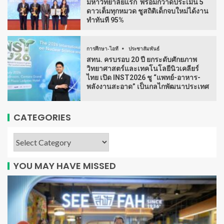
มหาวิทยาลัยแรก พร้อมกวาดประเมิน 5
ดาวเต็มทุกหมวด ชูสถิติเด็กจบใหม่ได้งาน
ทำทันที 95%
การศึกษา-ไอที
ประชาสัมพันธ์
สทน. ครบรอบ 20 ปี ยกระดับศักยภาพ
วิทยาศาสตร์และเทคโนโลยีนิวเคลียร์
ไทย เปิด INST2026 ชู “แพทย์-อาหาร-
พลังงานสะอาด” เป็นกลไกพัฒนาประเทศ
CATEGORIES
YOU MAY HAVE MISSED