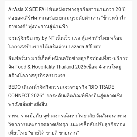
AirAsia X SEE FAH พันธมิตรทางธุรกิจยาวนานกว่า 20 ปี
ต่อยอดเสิร์ฟความอร่อย ยกเมนูระดับตำนาน “ข้าวหน้าไก่
ราชวงศ์” พุ่งทะยานสู่น่านฟ้า
ชวนรู้จักซิม my by NT เน็ตเร็ว แรง คุ้มค่าทั่วไทย พร้อม
โอกาสสร้างรายได้เสริมผ่าน Lazada Affiliate
อินฟอร์มา มาร์เก็ตส์ ผนึกเครือข่ายธุรกิจท่องเที่ยว-บริการ
จัด Food & Hospitality Thailand 2026เชื่อม 4 งานใหญ่
สร้างโอกาสธุรกิจครบวงจร
BEDO เดินหน้าจัดกิจกรรมเจรจาธุรกิจ “BIO TRADE
CONNECT 2026” ยกระดับผลิตภัณฑ์ท้องถิ่นสู่ตลาดเชิง
พาณิชย์อย่างยั่งยืน
ททท. ร่วมมือกับ จุฬาลงกรณ์มหาวิทยาลัย จัดสัมมนาทาง
วิชาการและการตลาดเชิงรุก แนะเคล็ดลับปรับธุรกิจท่อง
เที่ยวไทย “ขายได้ ขายดี ขายนาน”