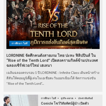
การศึกษา-ไอที
LORDNINE จัดศึกคนดังสายเกม ไทย ปะทะ ฟิลิปปินส์ ใน
“Rise of the Tenth Lord” เปิดสงครามกิลด์ข้ามประเทศ
ฉลองเซิร์ฟเวอร์ใหม่ เฮเลนา
เฉลิมฉลองครบรอบ 1 ปี LORDNINE : Infinite Class เดินหน้าสร้าง
สีสันให้คอมมูนิตี้ผู้เล่นในเอเชียตะวันออกเฉียงใต้ จัดการแข่งขัน
“Rise of the Tenth Lord”...
การศึกษา-ไอที
ธุรกิจ-ตลาด
ประชาสัมพันธ์
Conicle โชว์วิสัยทัศน์ผู้นำ เปิดตัว