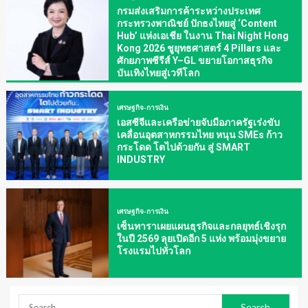
กรมส่งเสริมการค้าระหว่างประเทศ
กระทรวงพาณิชย์ ปักธงไทยสู่ ‘Content
Hub’ แห่งเอเชีย ในงาน Thai Night Hong
Kong 2026 ชูยุทธศาสตร์ 4 Pillars และ
ศักยภาพซีรีส์ Y–GL ขยายโอกาสธุรกิจ
บันเทิงไทยสู่เวทีโลก
เศรษฐกิจ-การเงิน
เอสซีจีและเครือข่ายจับมือภาครัฐเร่งขับ
เคลื่อนอุตสาหกรรมไทย หนุน SMEs ก้าว
กระโดด โตไปด้วยกัน สู่ SMART
INDUSTRY
เศรษฐกิจ-การเงิน
เซ็นทาราเผยแผนธุรกิจและกลยุทธ์เชิงรุก
ในปี 2569 ลุยเปิดอีก 5 แห่ง พร้อมมุ่งขยาย
โรงแรมไปทั่วโลก