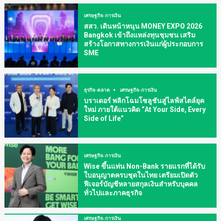
เศรษฐกิจ-การเงิน
สสว. เดินหน้าหนุน MONEY EXPO 2026
Bangkok เข้าถึงแหล่งทุนชุมชน เสริม
สร้างโอกาสทางการเงินแก่ผู้ประกอบการ
SME
ธุรกิจ-ตลาด
เศรษฐกิจ-การเงิน
บราเดอร์ พลิกโฉมโซลูชันสู่ไลฟ์สไตล์ยุค
ใหม่ ภายใต้แนวคิด “At Your Side, Every
Side of Life”
เศรษฐกิจ-การเงิน
Wise ขึ้นแท่น Non-Bank รายแรกที่ได้รับ
ใบอนุญาตครบชุดในไทย เตรียมเปิดตัว
ฟีเจอร์บัญชีหลายสกุลเงินสำหรับบุคคล
ทั่วไปและภาคธุรกิจ
เศรษฐกิจ-การเงิน