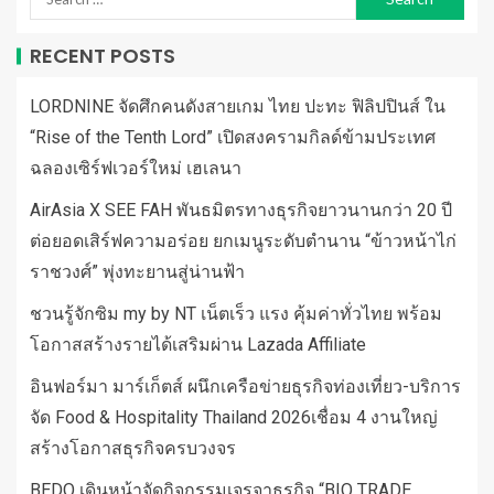
RECENT POSTS
LORDNINE จัดศึกคนดังสายเกม ไทย ปะทะ ฟิลิปปินส์ ใน
“Rise of the Tenth Lord” เปิดสงครามกิลด์ข้ามประเทศ
ฉลองเซิร์ฟเวอร์ใหม่ เฮเลนา
AirAsia X SEE FAH พันธมิตรทางธุรกิจยาวนานกว่า 20 ปี
ต่อยอดเสิร์ฟความอร่อย ยกเมนูระดับตำนาน “ข้าวหน้าไก่
ราชวงศ์” พุ่งทะยานสู่น่านฟ้า
ชวนรู้จักซิม my by NT เน็ตเร็ว แรง คุ้มค่าทั่วไทย พร้อม
โอกาสสร้างรายได้เสริมผ่าน Lazada Affiliate
อินฟอร์มา มาร์เก็ตส์ ผนึกเครือข่ายธุรกิจท่องเที่ยว-บริการ
จัด Food & Hospitality Thailand 2026เชื่อม 4 งานใหญ่
สร้างโอกาสธุรกิจครบวงจร
BEDO เดินหน้าจัดกิจกรรมเจรจาธุรกิจ “BIO TRADE