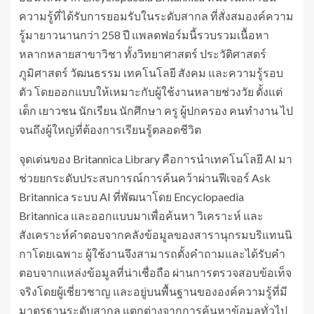
ความรู้ที่ได้รับการยอมรับในระดับสากล ที่สั่งสมองค์ความ
รู้มายาวนานกว่า 258 ปี แพลตฟอร์มนี้รวบรวมเนื้อหา
หลากหลายสาขาวิชา ทั้งวิทยาศาสตร์ ประวัติศาสตร์
ภูมิศาสตร์ วัฒนธรรม เทคโนโลยี สังคม และความรู้รอบ
ตัว โดยออกแบบให้เหมาะกับผู้ใช้งานหลายช่วงวัย ตั้งแต่
เด็ก เยาวชน นักเรียน นักศึกษา ครู ผู้ปกครอง คนทำงาน ไป
จนถึงผู้ใหญ่ที่ต้องการเรียนรู้ตลอดชีวิต
จุดเด่นของ Britannica Library คือการนำเทคโนโลยี AI มา
ช่วยยกระดับประสบการณ์การค้นคว้าผ่านฟีเจอร์ Ask
Britannica ระบบ AI ที่พัฒนาโดย Encyclopaedia
Britannica และออกแบบมาเพื่อค้นหา วิเคราะห์ และ
สังเคราะห์คำตอบจากคลังข้อมูลของสารานุกรมบริแทนนิ
กาโดยเฉพาะ ผู้ใช้งานจึงสามารถตั้งคำถามและได้รับคำ
ตอบจากแหล่งข้อมูลที่น่าเชื่อถือ ผ่านการตรวจสอบข้อเท็จ
จริงโดยผู้เชี่ยวชาญ และอยู่บนพื้นฐานขององค์ความรู้ที่มี
มาตรฐานระดับสากล แตกต่างจากการค้นหาข้อมูลทั่วไป