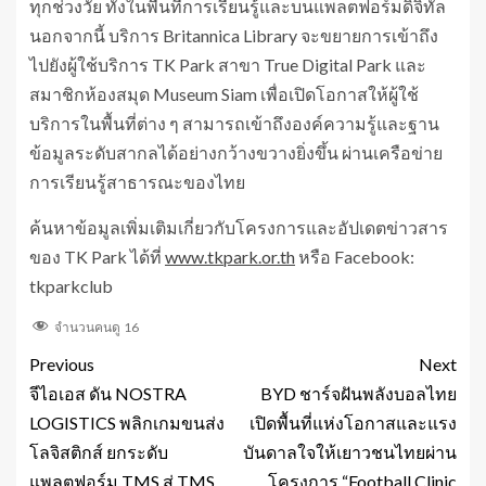
ทุกช่วงวัย ทั้งในพื้นที่การเรียนรู้และบนแพลตฟอร์มดิจิทัล
นอกจากนี้ บริการ Britannica Library จะขยายการเข้าถึง
ไปยังผู้ใช้บริการ TK Park สาขา True Digital Park และ
สมาชิกห้องสมุด Museum Siam เพื่อเปิดโอกาสให้ผู้ใช้
บริการในพื้นที่ต่าง ๆ สามารถเข้าถึงองค์ความรู้และฐาน
ข้อมูลระดับสากลได้อย่างกว้างขวางยิ่งขึ้น ผ่านเครือข่าย
การเรียนรู้สาธารณะของไทย
ค้นหาข้อมูลเพิ่มเติมเกี่ยวกับโครงการและอัปเดตข่าวสาร
ของ TK Park ได้ที่
www.tkpark.or.th
หรือ Facebook:
tkparkclub
จำนวนคนดู
16
Previous
Next
จีไอเอส ดัน NOSTRA
BYD ชาร์จฝันพลังบอลไทย
LOGISTICS พลิกเกมขนส่ง
เปิดพื้นที่แห่งโอกาสและแรง
โลจิสติกส์ ยกระดับ
บันดาลใจให้เยาวชนไทยผ่าน
แพลตฟอร์ม TMS สู่ TMS
โครงการ “Football Clinic