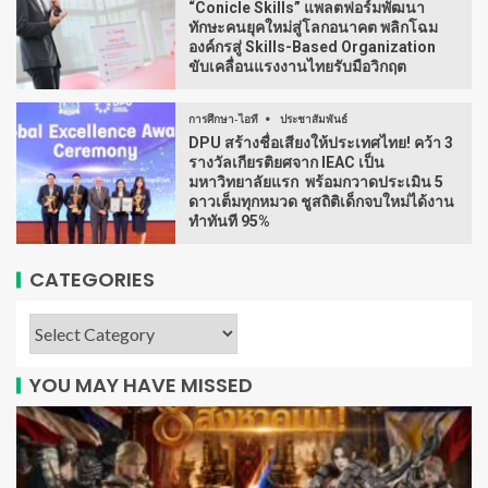
“Conicle Skills” แพลตฟอร์มพัฒนา
ทักษะคนยุคใหม่สู่โลกอนาคต พลิกโฉม
องค์กรสู่ Skills-Based Organization
ขับเคลื่อนแรงงานไทยรับมือวิกฤต
การศึกษา-ไอที
ประชาสัมพันธ์
DPU สร้างชื่อเสียงให้ประเทศไทย! คว้า 3
รางวัลเกียรติยศจาก IEAC เป็น
มหาวิทยาลัยแรก พร้อมกวาดประเมิน 5
ดาวเต็มทุกหมวด ชูสถิติเด็กจบใหม่ได้งาน
ทำทันที 95%
CATEGORIES
YOU MAY HAVE MISSED