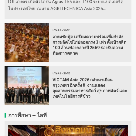
DJI เกษตร เปิดตัวโดรน Agras T55 และ T100 ระบบแบตเตอรี่คู่
ในประเทศไทย ณ งาน AGRITECHNICA Asia 2026...
เกษตร - SME
เกษมชัยฟู้ด เตรียมความพร้อมเพิ่มกำลัง
การผลิตไข่ไก่ปลอดกรง 3 เท่า ตั้งเป้าผลิต
100 ล้านฟองกลางปี 2569 รองรับความ
ต้องการตลาด
เกษตร - SME
VICTAM Asia 2026 กลับมาเยือน
กรุงเทพฯ อีกครั้ง !! งานแสดง
อุตสาหกรรมอาหารสัตว์ สุขภาพสัตว์ และ
เทคโนโลยีการสีข้าว
การศึกษา – ไอที