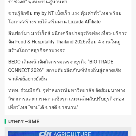
ราชวงศ์” พุ่งทะยานสู่น่านฟ้า
ชวนรู้จักซิม my by NT เน็ตเร็ว แรง คุ้มค่าทั่วไทย พร้อม
โอกาสสร้างรายได้เสริมผ่าน Lazada Affiliate
อินฟอร์มา มาร์เก็ตส์ ผนึกเครือข่ายธุรกิจท่องเที่ยว-บริการ
จัด Food & Hospitality Thailand 2026เชื่อม 4 งานใหญ่
สร้างโอกาสธุรกิจครบวงจร
BEDO เดินหน้าจัดกิจกรรมเจรจาธุรกิจ “BIO TRADE
CONNECT 2026” ยกระดับผลิตภัณฑ์ท้องถิ่นสู่ตลาดเชิง
พาณิชย์อย่างยั่งยืน
ททท. ร่วมมือกับ จุฬาลงกรณ์มหาวิทยาลัย จัดสัมมนาทาง
วิชาการและการตลาดเชิงรุก แนะเคล็ดลับปรับธุรกิจท่อง
เที่ยวไทย “ขายได้ ขายดี ขายนาน”
เกษตร -SME