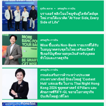
ธุรกิจ-ตลาด
เศรษฐกิจ-การเงิน
บราเดอร์ พลิกโฉมโซลูชันสู่ไลฟ์สไตล์ยุค
ใหม่ ภายใต้แนวคิด “At Your Side, Every
Side of Life”
เศรษฐกิจ-การเงิน
Wise ขึ้นแท่น Non-Bank รายแรกที่ได้รับ
ใบอนุญาตครบชุดในไทย เตรียมเปิดตัว
ฟีเจอร์บัญชีหลายสกุลเงินสำหรับบุคคล
ทั่วไปและภาคธุรกิจ
เศรษฐกิจ-การเงิน
กรมส่งเสริมการค้าระหว่างประเทศ
กระทรวงพาณิชย์ ปักธงไทยสู่ ‘Content
Hub’ แห่งเอเชีย ในงาน Thai Night Hong
Kong 2026 ชูยุทธศาสตร์ 4 Pillars และ
ศักยภาพซีรีส์ Y–GL ขยายโอกาสธุรกิจ
บันเทิงไทยสู่เวทีโลก