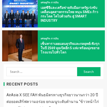
เศรษฐกิจ-การเงิน
เอสซีจีและเครือข่ายจับมือภาครัฐเร่งขับ
เคลื่อนอุตสาหกรรมไทย หนุน SMEs ก้าว
กระโดด โตไปด้วยกัน สู่ SMART
INDUSTRY
เศรษฐกิจ-การเงิน
เซ็นทาราเผยแผนธุรกิจและกลยุทธ์เชิงรุก
ในปี 2569 ลุยเปิดอีก 5 แห่ง พร้อมมุ่งขยาย
โรงแรมไปทั่วโลก
RECENT POSTS
AirAsia X SEE FAH พันธมิตรทางธุรกิจยาวนานกว่า 20 ปี
ต่อยอดเสิร์ฟความอร่อย ยกเมนูระดับตำนาน “ข้าวหน้าไก่