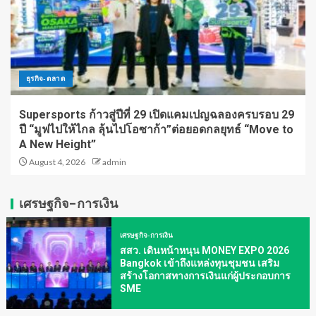
ธุรกิจ-ตลาด
Supersports ก้าวสู่ปีที่ 29 เปิดแคมเปญฉลองครบรอบ 29
ปี “มูฟไปให้ไกล ลุ้นไปโอซาก้า”ต่อยอดกลยุทธ์ “Move to
A New Height”
August 4, 2026
admin
เศรษฐกิจ-การเงิน
เศรษฐกิจ-การเงิน
สสว. เดินหน้าหนุน MONEY EXPO 2026
Bangkok เข้าถึงแหล่งทุนชุมชน เสริม
สร้างโอกาสทางการเงินแก่ผู้ประกอบการ
SME