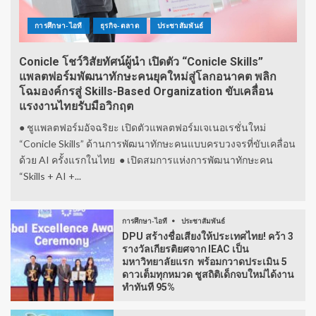
การศึกษา-ไอที
ธุรกิจ-ตลาด
ประชาสัมพันธ์
Conicle โชว์วิสัยทัศน์ผู้นำ เปิดตัว “Conicle Skills”
แพลตฟอร์มพัฒนาทักษะคนยุคใหม่สู่โลกอนาคต พลิก
โฉมองค์กรสู่ Skills-Based Organization ขับเคลื่อน
แรงงานไทยรับมือวิกฤต
● ชูแพลตฟอร์มอัจฉริยะ เปิดตัวแพลตฟอร์มเจเนอเรชั่นใหม่
“Conicle Skills” ด้านการพัฒนาทักษะคนแบบครบวงจรที่ขับเคลื่อน
ด้วย AI ครั้งแรกในไทย ● เปิดสมการแห่งการพัฒนาทักษะคน
“Skills + AI +...
การศึกษา-ไอที
ประชาสัมพันธ์
DPU สร้างชื่อเสียงให้ประเทศไทย! คว้า 3
รางวัลเกียรติยศจาก IEAC เป็น
มหาวิทยาลัยแรก พร้อมกวาดประเมิน 5
ดาวเต็มทุกหมวด ชูสถิติเด็กจบใหม่ได้งาน
ทำทันที 95%