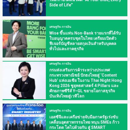
Side of Life”
เศรษฐกิจ-การเงิน
Wise ขึ้นแท่น Non-Bank รายแรกที่ได้รับ
ใบอนุญาตครบชุดในไทย เตรียมเปิดตัว
ฟีเจอร์บัญชีหลายสกุลเงินสำหรับบุคคล
ทั่วไปและภาคธุรกิจ
เศรษฐกิจ-การเงิน
กรมส่งเสริมการค้าระหว่างประเทศ
กระทรวงพาณิชย์ ปักธงไทยสู่ ‘Content
Hub’ แห่งเอเชีย ในงาน Thai Night Hong
Kong 2026 ชูยุทธศาสตร์ 4 Pillars และ
ศักยภาพซีรีส์ Y–GL ขยายโอกาสธุรกิจ
บันเทิงไทยสู่เวทีโลก
เศรษฐกิจ-การเงิน
เอสซีจีและเครือข่ายจับมือภาครัฐเร่งขับ
เคลื่อนอุตสาหกรรมไทย หนุน SMEs ก้าว
กระโดด โตไปด้วยกัน สู่ SMART