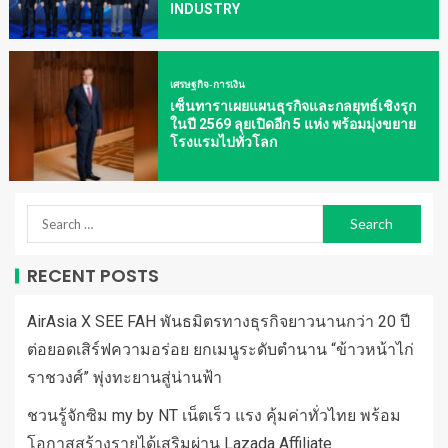
INDUSTRY
เศรษฐกิจ-การเงิน
เซ็นทาราเผยแผนธุรกิจและกลยุทธ์เชิงรุก
ในปี 2569 ลุยเปิดอีก 5 แห่ง พร้อมมุ่งขยาย
โรงแรมไปทั่วโลก
RECENT POSTS
AirAsia X SEE FAH พันธมิตรทางธุรกิจยาวนานกว่า 20 ปี
ต่อยอดเสิร์ฟความอร่อย ยกเมนูระดับตำนาน “ข้าวหน้าไก่
ราชวงศ์” พุ่งทะยานสู่น่านฟ้า
ชวนรู้จักซิม my by NT เน็ตเร็ว แรง คุ้มค่าทั่วไทย พร้อม
โอกาสสร้างรายได้เสริมผ่าน Lazada Affiliate