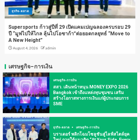
ธุรกิจ-ตลาด
Supersports ก้าวสู่ปีที่ 29 เปิดแคมเปญฉลองครบรอบ 29
ปี “มูฟไปให้ไกล ลุ้นไปโอซาก้า”ต่อยอดกลยุทธ์ “Move to
A New Height”
August 4, 2026
admin
เศรษฐกิจ-การเงิน
เศรษฐกิจ-การเงิน
สสว. เดินหน้าหนุน MONEY EXPO 2026
Bangkok เข้าถึงแหล่งทุนชุมชน เสริม
สร้างโอกาสทางการเงินแก่ผู้ประกอบการ
SME
ธุรกิจ-ตลาด
เศรษฐกิจ-การเงิน
บราเดอร์ พลิกโฉมโซลูชันสู่ไลฟ์สไตล์ยุค
ใหม่ ภายใต้แนวคิด “At Your Side, Every