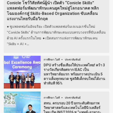
Conicle โชว์วิสัยทัศน์ผู้นำ เปิดตัว “Conicle Skills”
แพลตฟอร์มพัฒนาทักษะคนยุคใหม่สู่โลกอนาคต พลิก
โฉมองค์กรสู่ Skills-Based Organization ขับเคลื่อน
แรงงานไทยรับมือวิกฤต
● ชูแพลตฟอร์มอัจฉริยะ เปิดตัวแพลตฟอร์มเจเนอเรชั่นใหม่
“Conicle Skills” ด้านการพัฒนาทักษะคนแบบครบวงจรที่ขับเคลื่อน
ด้วย AI ครั้งแรกในไทย ● เปิดสมการแห่งการพัฒนาทักษะคน
“Skills + AI +...
การศึกษา-ไอที
ประชาสัมพันธ์
DPU สร้างชื่อเสียงให้ประเทศไทย! คว้า 3
รางวัลเกียรติยศจาก IEAC เป็น
มหาวิทยาลัยแรก พร้อมกวาดประเมิน 5
ดาวเต็มทุกหมวด ชูสถิติเด็กจบใหม่ได้งาน
ทำทันที 95%
การศึกษา-ไอที
ประชาสัมพันธ์
สทน. ครบรอบ 20 ปี ยกระดับศักยภาพ
วิทยาศาสตร์และเทคโนโลยีนิวเคลียร์
ไทย เปิด INST2026 ชู “แพทย์-อาหาร-