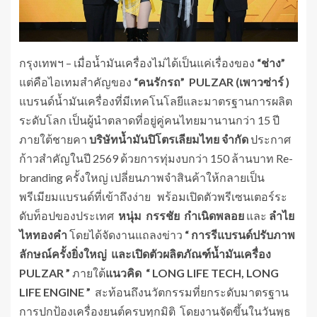
กรุงเทพฯ – เมื่อน้ำมันเครื่องไม่ได้เป็นแค่เรื่องของ
“ช่าง”
แต่คือไอเทมสำคัญของ
“คนรักรถ”
PULZAR
(
เพาวซ่าร์ )
แบรนด์น้ำมันเครื่องที่มีเทคโนโลยีและมาตรฐานการผลิต
ระดับโลก เป็นผู้นำตลาดที่อยู่คู่คนไทยมานานกว่า 15 ปี
ภายใต้ชายคา
บริษัทน้ำมันปิโตรเลียมไทย จำกัด
ประกาศ
ก้าวสำคัญในปี 2569 ด้วยการทุ่มงบกว่า 150 ล้านบาท Re-
branding ครั้งใหญ่ เปลี่ยนภาพจำสินค้าให้กลายเป็น
พรีเมียมแบรนด์ที่เข้าถึงง่าย พร้อมเปิดตัวพรีเซนเตอร์ระ
ดับท็อปของประเทศ
หนุ่ม กรรชัย กำเนิดพลอย
และ
ลำไย
ไหทองคำ
โดยได้จัดงานแถลงข่าว
“ การรีแบรนด์ปรับภาพ
ลักษณ์ครั้งยิ่งใหญ่ และเปิดตัวผลิตภัณฑ์น้ำมันเครื่อง
PULZAR ”
ภายใต้
แนวคิด “
LONG LIFE TECH, LONG
LIFE ENGINE ”
สะท้อนถึงนวัตกรรมที่ยกระดับมาตรฐาน
การปกป้องเครื่องยนต์ครบทุกมิติ โดยงานจัดขึ้นในวันพุธ