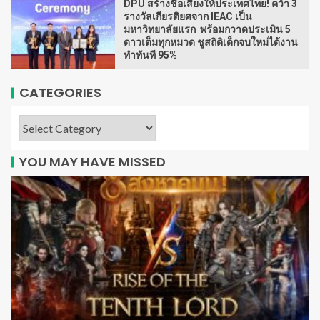
DPU สร้างชื่อเสียงให้ประเทศไทย! คว้า 3
รางวัลเกียรติยศจาก IEAC เป็น
มหาวิทยาลัยแรก พร้อมกวาดประเมิน 5
ดาวเต็มทุกหมวด ชูสถิติเด็กจบใหม่ได้งาน
ทำทันที 95%
CATEGORIES
YOU MAY HAVE MISSED