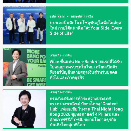
ธุรกิจ-ตลาด
เศรษฐกิจ-การเงิน
บราเดอร์ พลิกโฉมโซลูชันสู่ไลฟ์สไตล์ยุค
ใหม่ ภายใต้แนวคิด “At Your Side, Every
Side of Life”
เศรษฐกิจ-การเงิน
Wise ขึ้นแท่น Non-Bank รายแรกที่ได้รับ
ใบอนุญาตครบชุดในไทย เตรียมเปิดตัว
ฟีเจอร์บัญชีหลายสกุลเงินสำหรับบุคคล
ทั่วไปและภาคธุรกิจ
เศรษฐกิจ-การเงิน
กรมส่งเสริมการค้าระหว่างประเทศ
กระทรวงพาณิชย์ ปักธงไทยสู่ ‘Content
Hub’ แห่งเอเชีย ในงาน Thai Night Hong
Kong 2026 ชูยุทธศาสตร์ 4 Pillars และ
ศักยภาพซีรีส์ Y–GL ขยายโอกาสธุรกิจ
บันเทิงไทยสู่เวทีโลก