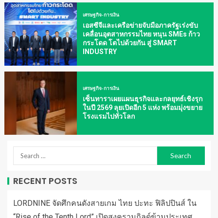
เศรษฐกิจ-การเงิน
เอสซีจีและเครือข่ายจับมือภาครัฐเร่งขับ
เคลื่อนอุตสาหกรรมไทย หนุน SMEs ก้าว
กระโดด โตไปด้วยกัน สู่ SMART
INDUSTRY
เศรษฐกิจ-การเงิน
เซ็นทาราเผยแผนธุรกิจและกลยุทธ์เชิงรุก
ในปี 2569 ลุยเปิดอีก 5 แห่ง พร้อมมุ่งขยาย
โรงแรมไปทั่วโลก
RECENT POSTS
LORDNINE จัดศึกคนดังสายเกม ไทย ปะทะ ฟิลิปปินส์ ใน
“Rise of the Tenth Lord” เปิดสงครามกิลด์ข้ามประเทศ