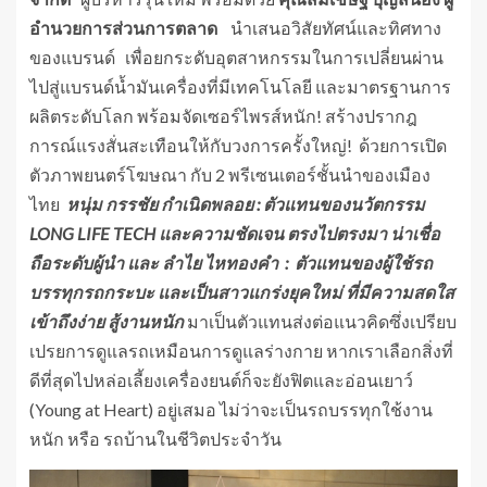
อํานวยการส่วนการตลาด
นำเสนอวิสัยทัศน์และทิศทาง
ของแบรนด์ เพื่อยกระดับอุตสาหกรรมในการเปลี่ยนผ่าน
ไปสู่แบรนด์น้ำมันเครื่องที่มีเทคโนโลยี และมาตรฐานการ
ผลิตระดับโลก พร้อมจัดเซอร์ไพรส์หนัก! สร้างปรากฎ
การณ์แรงสั่นสะเทือนให้กับวงการครั้งใหญ่! ด้วยการเปิด
ตัวภาพยนตร์โฆษณา กับ 2 พรีเซนเตอร์ชั้นนำของเมือง
ไทย
หนุ่ม กรรชัย กำเนิดพลอย : ตัวแทนของนวัตกรรม
LONG LIFE TECH และความชัดเจน ตรงไปตรงมา น่าเชื่อ
ถือระดับผู้นำ และ ลำไย ไหทองคำ : ตัวแทนของผู้ใช้รถ
บรรทุกรถกระบะ และเป็นสาวแกร่งยุคใหม่ ที่มีความสดใส
เข้าถึงง่าย สู้งานหนัก
มาเป็นตัวแทนส่งต่อแนวคิดซึ่งเปรียบ
เปรยการดูแลรถเหมือนการดูแลร่างกาย หากเราเลือกสิ่งที่
ดีที่สุดไปหล่อเลี้ยงเครื่องยนต์ก็จะยังฟิตและอ่อนเยาว์
(Young at Heart) อยู่เสมอ ไม่ว่าจะเป็นรถบรรทุกใช้งาน
หนัก หรือ รถบ้านในชีวิตประจำวัน