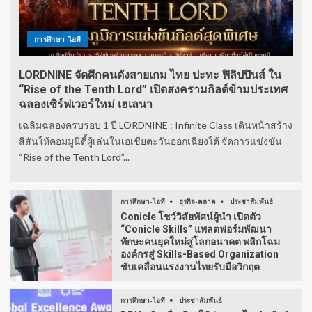
การศึกษา-ไอที
LORDNINE จัดศึกคนดังสายเกม ไทย ปะทะ ฟิลิปปินส์ ใน
“Rise of the Tenth Lord” เปิดสงครามกิลด์ข้ามประเทศ
ฉลองเซิร์ฟเวอร์ใหม่ เฮเลนา
เฉลิมฉลองครบรอบ 1 ปี LORDNINE : Infinite Class เดินหน้าสร้าง
สีสันให้คอมมูนิตี้ผู้เล่นในเอเชียตะวันออกเฉียงใต้ จัดการแข่งขัน
“Rise of the Tenth Lord”...
การศึกษา-ไอที
ธุรกิจ-ตลาด
ประชาสัมพันธ์
Conicle โชว์วิสัยทัศน์ผู้นำ เปิดตัว
“Conicle Skills” แพลตฟอร์มพัฒนา
ทักษะคนยุคใหม่สู่โลกอนาคต พลิกโฉม
องค์กรสู่ Skills-Based Organization
ขับเคลื่อนแรงงานไทยรับมือวิกฤต
การศึกษา-ไอที
ประชาสัมพันธ์