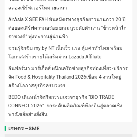
ฉลองเซิร์ฟเวอร์ใหม่ เฮเลนา
AirAsia X SEE FAH พันธมิตรทางธุรกิจยาวนานกว่า 20 ปี
ต่อยอดเสิร์ฟความอร่อย ยกเมนูระดับตำนาน “ข้าวหน้าไก่
ราชวงศ์” พุ่งทะยานสู่น่านฟ้า
ชวนรู้จักซิม my by NT เน็ตเร็ว แรง คุ้มค่าทั่วไทย พร้อม
โอกาสสร้างรายได้เสริมผ่าน Lazada Affiliate
อินฟอร์มา มาร์เก็ตส์ ผนึกเครือข่ายธุรกิจท่องเที่ยว-บริการ
จัด Food & Hospitality Thailand 2026เชื่อม 4 งานใหญ่
สร้างโอกาสธุรกิจครบวงจร
BEDO เดินหน้าจัดกิจกรรมเจรจาธุรกิจ “BIO TRADE
CONNECT 2026” ยกระดับผลิตภัณฑ์ท้องถิ่นสู่ตลาดเชิง
พาณิชย์อย่างยั่งยืน
เกษตร -SME