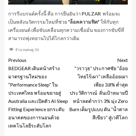
การรีแบรนด์ครั้งนี้ คือ การยืนยันว่า
PULZAR
พร้อมจะ
เป็นพลังนวัตกรรมใหม่ที่ช่วย
“ล็อคความฟิต”
ให้กับทุก
เครื่องยนต์ เพื่อขับเคลื่อนทุกความเชื่อมั่น ของการขับขี่ที่
สามารถพุ่งทยานไปได้ไกลกว่าเดิม
จำนวนคนดู
30
Previous
Next
BEDGEAR เดินหน้าสร้าง
“วราวุธ” ประกาศชัย “อ้อย
มาตรฐานใหม่ของ
ไทยไร้เผา” เหลืออ้อยเผา
“Performance Sleep” ใน
เพียง 3.8% ต่ำสุด
ประเทศไทย พร้อมขยายสู่
ประวัติการณ์ ลั่นเป้าหมายปี
Australia และเปิดตัว AI Sleep
หน้าลดต่ำกว่า 3% มุ่ง Zero
Fitting Experience ยกระดับ
Burn เต็มรูปแบบ ดัน “น้ำตาล
อนาคตของการนอนด้วย
สีเขียว” สู่เวทีโลก
เทคโนโลยีระดับโลก