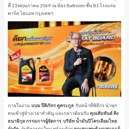
ที่ 13 พฤษภาคม 2569 ณ ห้อง Ballroom ชั้น B1 โรงแรม
พาร์ค ไฮแอท กรุงเทพฯ
ภายในงาน
แบม ปีติภัทร คูตระกูล
รับหน้าที่พิธีกร นำทุก
คนเข้าสู่ห้วงเวลาสำคัญ และกล่าวต้อนรับ
คุณสัมพันธ์ ติง
ธนาธิกุล กรรมการผู้จัดการ บริษัท น้ำมันปิโตรเลียมไทย
จำกัด
ผู้บริหารรุ่นใหม่ พร้อมด้วย
คุณสมเชษฐ์ บุญสนอง
ผู้