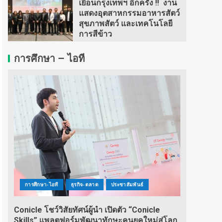
เยือนกรุงเทพฯ อีกครั้ง !! งาน
แสดงอุตสาหกรรมอาหารสัตว์
สุขภาพสัตว์ และเทคโนโลยี
การสีข้าว
การศึกษา – ไอที
การศึกษา-ไอที
ธุรกิจ-ตลาด
ประชาสัมพันธ์
Conicle โชว์วิสัยทัศน์ผู้นำ เปิดตัว “Conicle
Skills” แพลตฟอร์มพัฒนาทักษะคนยุคใหม่สู่โลก