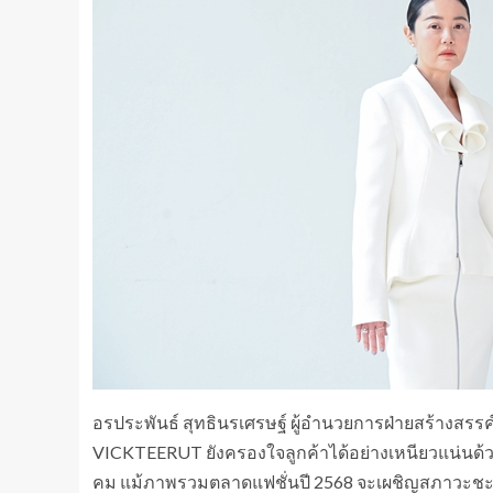
อรประพันธ์ สุทธินรเศรษฐ์ ผู้อำนวยการฝ่ายสร้างสร
VICKTEERUT ยังครองใจลูกค้าได้อย่างเหนียวแน่นด้วย
คม แม้ภาพรวมตลาดแฟชั่นปี 2568 จะเผชิญสภาวะชะล