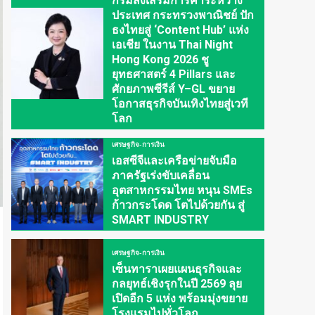
กรมส่งเสริมการค้าระหว่าง
ประเทศ กระทรวงพาณิชย์ ปัก
ธงไทยสู่ ‘Content Hub’ แห่ง
เอเชีย ในงาน Thai Night
Hong Kong 2026 ชู
ยุทธศาสตร์ 4 Pillars และ
ศักยภาพซีรีส์ Y–GL ขยาย
โอกาสธุรกิจบันเทิงไทยสู่เวที
โลก
เศรษฐกิจ-การเงิน
เอสซีจีและเครือข่ายจับมือ
ภาครัฐเร่งขับเคลื่อน
อุตสาหกรรมไทย หนุน SMEs
ก้าวกระโดด โตไปด้วยกัน สู่
SMART INDUSTRY
เศรษฐกิจ-การเงิน
เซ็นทาราเผยแผนธุรกิจและ
กลยุทธ์เชิงรุกในปี 2569 ลุย
เปิดอีก 5 แห่ง พร้อมมุ่งขยาย
โรงแรมไปทั่วโลก