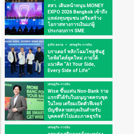
สสว. เดินหน้าหนุน MONEY
EXPO 2026 Bangkok เข้าถึง
แหล่งทุนชุมชน เสริมสร้าง
โอกาสทางการเงินแก่ผู้
ประกอบการ SME
ธุรกิจ-ตลาด
เศรษฐกิจ-การเงิน
บราเดอร์ พลิกโฉมโซลูชันสู่
ไลฟ์สไตล์ยุคใหม่ ภายใต้
แนวคิด “At Your Side,
Every Side of Life”
เศรษฐกิจ-การเงิน
Wise ขึ้นแท่น Non-Bank ราย
แรกที่ได้รับใบอนุญาตครบชุด
ในไทย เตรียมเปิดตัวฟีเจอร์
บัญชีหลายสกุลเงินสำหรับ
บุคคลทั่วไปและภาคธุรกิจ
เศรษฐกิจ-การเงิน