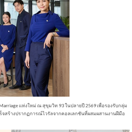
rriage แห่งใหม่ ณ สุขุมวิท 93 ในปลายปี 2569 เพื่อรองรับกลุ่ม
ร็จสร้างปรากฏการณ์ไวรัลจากคอลเลกชันที่ผสมผสานงานฝีมือ