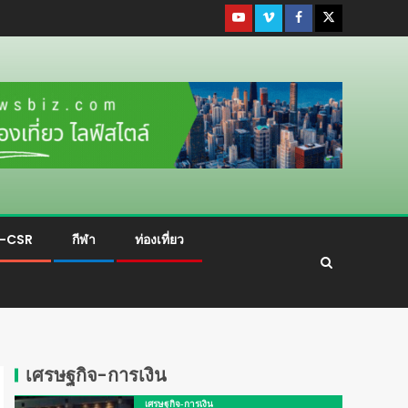
ม-CSR
กีฬา
ท่องเที่ยว
เศรษฐกิจ-การเงิน
เศรษฐกิจ-การเงิน