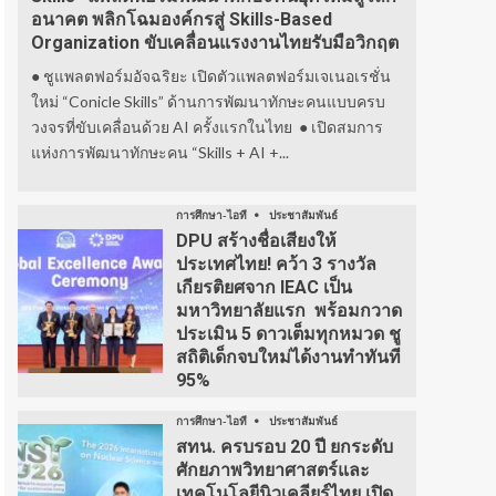
อนาคต พลิกโฉมองค์กรสู่ Skills-Based
Organization ขับเคลื่อนแรงงานไทยรับมือวิกฤต
● ชูแพลตฟอร์มอัจฉริยะ เปิดตัวแพลตฟอร์มเจเนอเรชั่น
ใหม่ “Conicle Skills” ด้านการพัฒนาทักษะคนแบบครบ
วงจรที่ขับเคลื่อนด้วย AI ครั้งแรกในไทย ● เปิดสมการ
แห่งการพัฒนาทักษะคน “Skills + AI +...
การศึกษา-ไอที
ประชาสัมพันธ์
DPU สร้างชื่อเสียงให้
ประเทศไทย! คว้า 3 รางวัล
เกียรติยศจาก IEAC เป็น
มหาวิทยาลัยแรก พร้อมกวาด
ประเมิน 5 ดาวเต็มทุกหมวด ชู
สถิติเด็กจบใหม่ได้งานทำทันที
95%
การศึกษา-ไอที
ประชาสัมพันธ์
สทน. ครบรอบ 20 ปี ยกระดับ
ศักยภาพวิทยาศาสตร์และ
เทคโนโลยีนิวเคลียร์ไทย เปิด