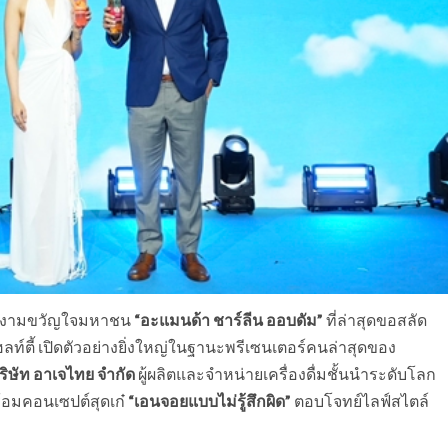
นางงามขวัญใจมหาชน
“อะแมนด้า ชาร์ลีน ออบดัม”
ที่ล่าสุดขอสลัด
ตี้ เปิดตัวอย่างยิ่งใหญ่ในฐานะพรีเซนเตอร์คนล่าสุดของ
ริษัท อาเจไทย จำกัด
ผู้ผลิตและจำหน่ายเครื่องดื่มชั้นนำระดับโลก
ร้อมคอนเซปต์สุดเก๋
“เอนจอยแบบไม่รู้สึกผิด”
ตอบโจทย์ไลฟ์สไตล์