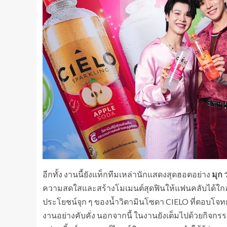
อีกทั้ง งานนี้ยังแท็กทีมเหล่านักแสดงสุดฮอตอย่าง
มุก 
ความสดใสและสร้างโมเมนต์สุดฟินให้แฟนคลับได้ใกล้
ประโยชน์จุก ๆ ของน้ำวิตามินโซดา CIELO ที่ตอบโจทย์
งานอย่างคับคั่ง นอกจากนี้ ในงานยังเต็มไปด้วยกิจกรรมเ