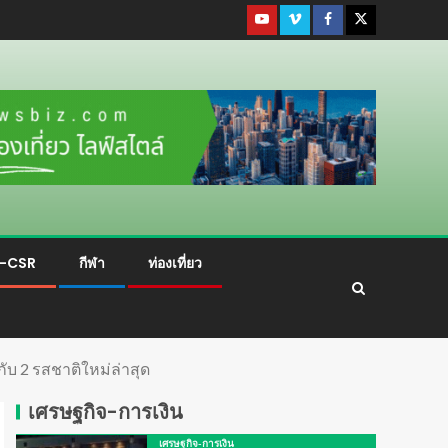
ม-CSR
กีฬา
ท่องเที่ยว
กับ 2 รสชาติใหม่ล่าสุด
เศรษฐกิจ-การเงิน
เศรษฐกิจ-การเงิน