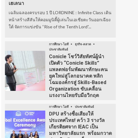
เฮเลนา
เฉลิมฉลองครบรอบ 1 ปี LORDNINE : Infinite Class เดิน
หน้าสร้างสีสันให้คอมมูนิตี้ผู้เล่นในเอเชียตะวันออกเฉียง
ใต้ จัดการแข่งขัน “Rise of the Tenth Lord”...
การศึกษา-ไอที
ธุรกิจ-ตลาด
ประชาสัมพันธ์
Conicle โชว์วิสัยทัศน์ผู้นำ
เปิดตัว “Conicle Skills”
แพลตฟอร์มพัฒนาทักษะคน
ยุคใหม่สู่โลกอนาคต พลิก
โฉมองค์กรสู่ Skills-Based
Organization ขับเคลื่อน
แรงงานไทยรับมือวิกฤต
การศึกษา-ไอที
ประชาสัมพันธ์
DPU สร้างชื่อเสียงให้
ประเทศไทย! คว้า 3 รางวัล
เกียรติยศจาก IEAC เป็น
มหาวิทยาลัยแรก พร้อมกวาด