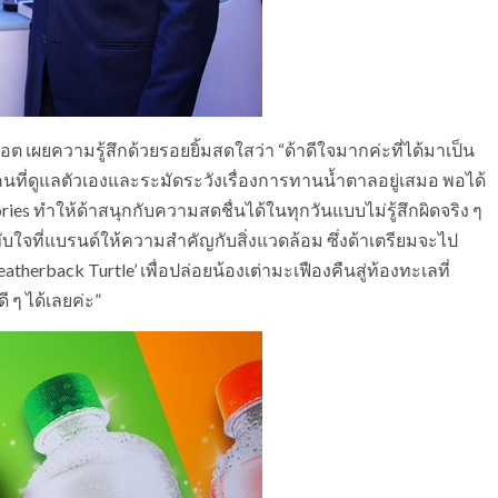
ต เผยความรู้สึกด้วยรอยยิ้มสดใสว่า “ด้าดีใจมากค่ะที่ได้มาเป็น
นที่ดูแลตัวเองและระมัดระวังเรื่องการทานน้ำตาลอยู่เสมอ พอได้
alories ทำให้ด้าสนุกกับความสดชื่นได้ในทุกวันแบบไม่รู้สึกผิดจริง ๆ
บใจที่แบรนด์ให้ความสำคัญกับสิ่งแวดล้อม ซึ่งด้าเตรียมจะไป
therback Turtle’ เพื่อปล่อยน้องเต่ามะเฟืองคืนสู่ท้องทะเลที่
 ๆ ได้เลยค่ะ”