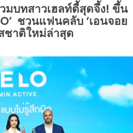
บทสาวเฮลท์ตี้สุดจึ้ง! ขึ้น
ELO’ ชวนแฟนคลับ ‘เอนจอย
รสชาติใหม่ล่าสุด