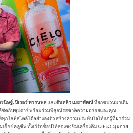
วรนิษฐ์
, บีเวอร์ พรรษพล
และ
ต้นหลิว เมธาพัฒน์
ที่ยกขบวนมาเติม
ชิดกับซุปตาร์ พร้อมร่วมพิสูจน์รสชาติความอร่อยและคุณ
ทุกไลฟ์สไตล์ได้อย่างลงตัว สร้างความประทับใจให้แก่ผู้ที่มาร่วม
อ็กซ์คลูซีฟ ทั้งเวิร์กช็อปให้ลองชงชิมเครื่องดื่ม CIELO, มุมถ่าย