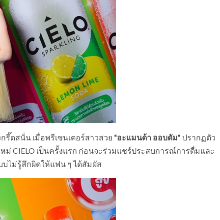
๊ดสนั่น เมื่อพรีเซนเตอร์สาวสวย
“อะแมนด้า ออบดัม”
ปรากฏตัว
์ใหม่ CIELO เป็นครั้งแรก ก่อนจะร่วมแชร์ประสบการณ์การดื่มและ
่รู้สึกผิดให้แฟน ๆ ได้สัมผัส