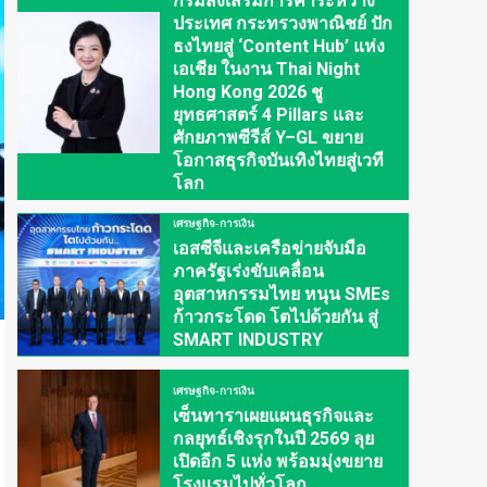
กรมส่งเสริมการค้าระหว่าง
ประเทศ กระทรวงพาณิชย์ ปัก
ธงไทยสู่ ‘Content Hub’ แห่ง
เอเชีย ในงาน Thai Night
Hong Kong 2026 ชู
ยุทธศาสตร์ 4 Pillars และ
ศักยภาพซีรีส์ Y–GL ขยาย
โอกาสธุรกิจบันเทิงไทยสู่เวที
โลก
เศรษฐกิจ-การเงิน
เอสซีจีและเครือข่ายจับมือ
ภาครัฐเร่งขับเคลื่อน
อุตสาหกรรมไทย หนุน SMEs
ก้าวกระโดด โตไปด้วยกัน สู่
SMART INDUSTRY
เศรษฐกิจ-การเงิน
เซ็นทาราเผยแผนธุรกิจและ
กลยุทธ์เชิงรุกในปี 2569 ลุย
เปิดอีก 5 แห่ง พร้อมมุ่งขยาย
โรงแรมไปทั่วโลก