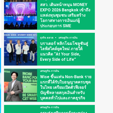
สสว. เดินหน้าหนุน MONEY
EXPO 2026 Bangkok เข้าถึง
แหล่งทุนชุมชน เสริมสร้าง
โอกาสทางการเงินแก่ผู้
ประกอบการ SME
ธุรกิจ-ตลาด
เศรษฐกิจ-การเงิน
บราเดอร์ พลิกโฉมโซลูชันสู่
ไลฟ์สไตล์ยุคใหม่ ภายใต้
แนวคิด “At Your Side,
Every Side of Life”
เศรษฐกิจ-การเงิน
Wise ขึ้นแท่น Non-Bank ราย
แรกที่ได้รับใบอนุญาตครบชุด
ในไทย เตรียมเปิดตัวฟีเจอร์
บัญชีหลายสกุลเงินสำหรับ
บุคคลทั่วไปและภาคธุรกิจ
เศรษฐกิจ-การเงิน