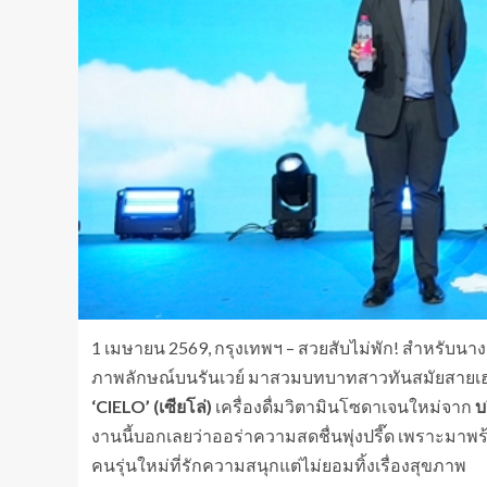
1 เมษายน 2569, กรุงเทพฯ – สวยสับไม่พัก! สำหรับ
ภาพลักษณ์บนรันเวย์ มาสวมบทบาทสาวทันสมัยสายเฮลท์
‘CIELO’ (เซียโล่)
เครื่องดื่มวิตามินโซดาเจนใหม่จาก
บ
งานนี้บอกเลยว่าออร่าความสดชื่นพุ่งปรี๊ด เพราะมาพ
คนรุ่นใหม่ที่รักความสนุกแต่ไม่ยอมทิ้งเรื่องสุขภาพ