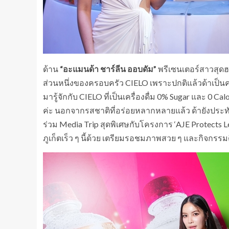
ด้าน
“อะแมนด้า ชาร์ลีน ออบดัม”
พรีเซนเตอร์สาวสุดฮอ
ส่วนหนึ่งของครอบครัว CIELO เพราะปกติแล้วด้าเป็นค
มารู้จักกับ CIELO ที่เป็นเครื่องดื่ม 0% Sugar และ 0 C
ค่ะ นอกจากรสชาติที่อร่อยหลากหลายแล้ว ด้ายังประทั
ร่วม Media Trip สุดพิเศษกับโครงการ ‘AJE Protects Lea
ภูเก็ตเร็ว ๆ นี้ด้วย เตรียมรอชมภาพสวย ๆ และกิจกรรมดี