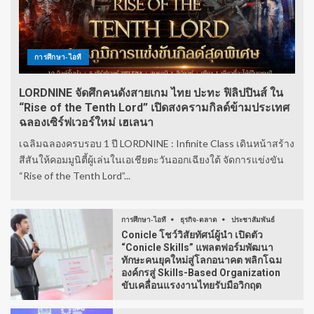
การศึกษา-ไอที
LORDNINE จัดศึกคนดังสายเกม ไทย ปะทะ ฟิลิปปินส์ ใน
“Rise of the Tenth Lord” เปิดสงครามกิลด์ข้ามประเทศ
ฉลองเซิร์ฟเวอร์ใหม่ เฮเลนา
เฉลิมฉลองครบรอบ 1 ปี LORDNINE : Infinite Class เดินหน้าสร้าง
สีสันให้คอมมูนิตี้ผู้เล่นในเอเชียตะวันออกเฉียงใต้ จัดการแข่งขัน
“Rise of the Tenth Lord”...
การศึกษา-ไอที
ธุรกิจ-ตลาด
ประชาสัมพันธ์
Conicle โชว์วิสัยทัศน์ผู้นำ เปิดตัว
“Conicle Skills” แพลตฟอร์มพัฒนา
ทักษะคนยุคใหม่สู่โลกอนาคต พลิกโฉม
องค์กรสู่ Skills-Based Organization
ขับเคลื่อนแรงงานไทยรับมือวิกฤต