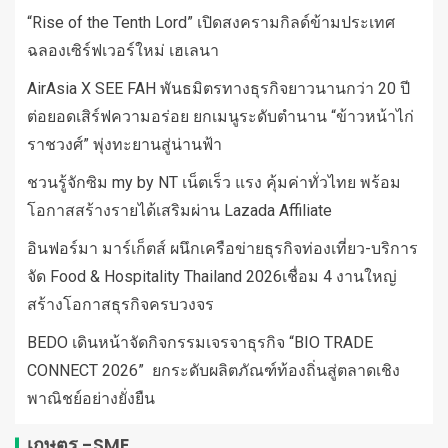
“Rise of the Tenth Lord” เปิดสงครามกิลด์ข้ามประเทศ
ฉลองเซิร์ฟเวอร์ใหม่ เฮเลนา
AirAsia X SEE FAH พันธมิตรทางธุรกิจยาวนานกว่า 20 ปี
ต่อยอดเสิร์ฟความอร่อย ยกเมนูระดับตำนาน “ข้าวหน้าไก่
ราชวงศ์” พุ่งทะยานสู่น่านฟ้า
ชวนรู้จักซิม my by NT เน็ตเร็ว แรง คุ้มค่าทั่วไทย พร้อม
โอกาสสร้างรายได้เสริมผ่าน Lazada Affiliate
อินฟอร์มา มาร์เก็ตส์ ผนึกเครือข่ายธุรกิจท่องเที่ยว-บริการ
จัด Food & Hospitality Thailand 2026เชื่อม 4 งานใหญ่
สร้างโอกาสธุรกิจครบวงจร
BEDO เดินหน้าจัดกิจกรรมเจรจาธุรกิจ “BIO TRADE
CONNECT 2026” ยกระดับผลิตภัณฑ์ท้องถิ่นสู่ตลาดเชิง
พาณิชย์อย่างยั่งยืน
เกษตร -SME