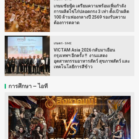
เกษมชัยฟู้ด เตรียมความพร้อมเพิ่มกำลัง
การผลิตไข่ไก่ปลอดกรง 3 เท่า ตั้งเป้าผลิต
100 ล้านฟองกลางปี 2569 รองรับความ
ต้องการตลาด
เกษตร - SME
VICTAM Asia 2026 กลับมาเยือน
กรุงเทพฯ อีกครั้ง !! งานแสดง
อุตสาหกรรมอาหารสัตว์ สุขภาพสัตว์ และ
เทคโนโลยีการสีข้าว
การศึกษา – ไอที