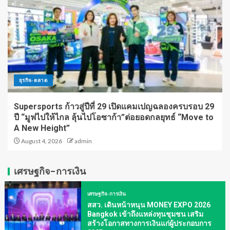
ธุรกิจ-ตลาด
Supersports ก้าวสู่ปีที่ 29 เปิดแคมเปญฉลองครบรอบ 29
ปี “มูฟไปให้ไกล ลุ้นไปโอซาก้า”ต่อยอดกลยุทธ์ “Move to
A New Height”
August 4, 2026
admin
เศรษฐกิจ-การเงิน
เศรษฐกิจ-การเงิน
สสว. เดินหน้าหนุน MONEY EXPO 2026
Bangkok เข้าถึงแหล่งทุนชุมชน เสริม
สร้างโอกาสทางการเงินแก่ผู้ประกอบการ