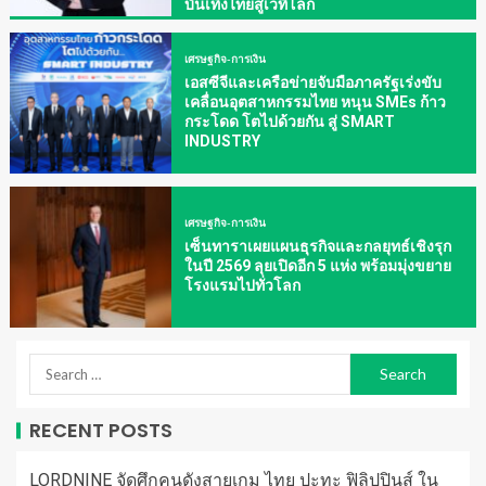
บันเทิงไทยสู่เวทีโลก
เศรษฐกิจ-การเงิน
เอสซีจีและเครือข่ายจับมือภาครัฐเร่งขับ
เคลื่อนอุตสาหกรรมไทย หนุน SMEs ก้าว
กระโดด โตไปด้วยกัน สู่ SMART
INDUSTRY
เศรษฐกิจ-การเงิน
เซ็นทาราเผยแผนธุรกิจและกลยุทธ์เชิงรุก
ในปี 2569 ลุยเปิดอีก 5 แห่ง พร้อมมุ่งขยาย
โรงแรมไปทั่วโลก
RECENT POSTS
LORDNINE จัดศึกคนดังสายเกม ไทย ปะทะ ฟิลิปปินส์ ใน