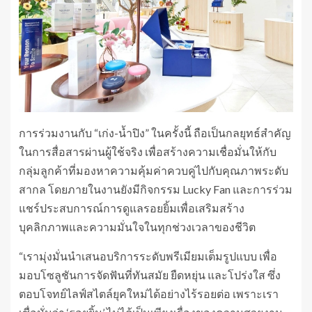
การร่วมงานกับ “เก่ง-น้ำปิง” ในครั้งนี้ ถือเป็นกลยุทธ์สำคัญ
ในการสื่อสารผ่านผู้ใช้จริง เพื่อสร้างความเชื่อมั่นให้กับ
กลุ่มลูกค้าที่มองหาความคุ้มค่าควบคู่ไปกับคุณภาพระดับ
สากล โดยภายในงานยังมีกิจกรรม Lucky Fan และการร่วม
แชร์ประสบการณ์การดูแลรอยยิ้มเพื่อเสริมสร้าง
บุคลิกภาพและความมั่นใจในทุกช่วงเวลาของชีวิต
“เรามุ่งมั่นนำเสนอบริการระดับพรีเมียมเต็มรูปแบบ เพื่อ
มอบโซลูชันการจัดฟันที่ทันสมัย ยืดหยุ่น และโปร่งใส ซึ่ง
ตอบโจทย์ไลฟ์สไตล์ยุคใหม่ได้อย่างไร้รอยต่อ เพราะเรา