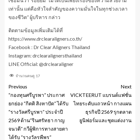
เชื่อมั่นว่า ‘รอยยิ้ม’ ไม่ได้เป็นเพียงเรื่องของความสวยงาม
เท่านั้น แต่คือหัวใจสำคัญของความมั่นใจในทุกช่วงเวลา
ของชีวิต” ผู้บริหาร กล่าว
ติดตามข้อมูลเพิ่มเติมได้ที่
https://www.drclearaligners.co.th/
Facebook : Dr Clear Aligners Thailand
Instagram: drclearalignersthailand
LINE Official: @drclearaligner
จำนวนคนดู
17
Previous
Next
“กองทุนศรีบูรพา” ประกาศ
VICKTEERUT แบรนด์แฟชั่น
ยกย่อง “กิตติ สิงหาปัด” ได้รับ
ไทยระดับแถวหน้า กางแผน
“รางวัลศรีบูรพา” ประจำปี
ธุรกิจปี 2569 รุกตลาด
2569 ด้าน“รินศรัทธา กาญ
ยูนิฟอร์มและชุดแต่งงาน
จนวตี” กวีผู้พิการทางสายตา
ได้รับ “รางวัลรพีพร”