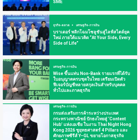
SME
ธุรกิจ-ตลาด
เศรษฐกิจ-การเงิน
บราเดอร์ พลิกโฉมโซลูชันสู่ไลฟ์สไตล์ยุค
ใหม่ ภายใต้แนวคิด “At Your Side, Every
Side of Life”
เศรษฐกิจ-การเงิน
Wise ขึ้นแท่น Non-Bank รายแรกที่ได้รับ
ใบอนุญาตครบชุดในไทย เตรียมเปิดตัว
ฟีเจอร์บัญชีหลายสกุลเงินสำหรับบุคคล
ทั่วไปและภาคธุรกิจ
เศรษฐกิจ-การเงิน
กรมส่งเสริมการค้าระหว่างประเทศ
กระทรวงพาณิชย์ ปักธงไทยสู่ ‘Content
Hub’ แห่งเอเชีย ในงาน Thai Night Hong
Kong 2026 ชูยุทธศาสตร์ 4 Pillars และ
ศักยภาพซีรีส์ Y–GL ขยายโอกาสธุรกิจ