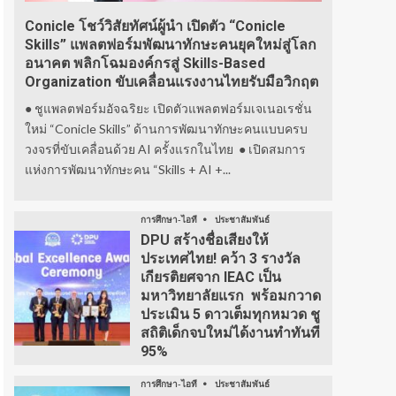
Conicle โชว์วิสัยทัศน์ผู้นำ เปิดตัว “Conicle
Skills” แพลตฟอร์มพัฒนาทักษะคนยุคใหม่สู่โลก
อนาคต พลิกโฉมองค์กรสู่ Skills-Based
Organization ขับเคลื่อนแรงงานไทยรับมือวิกฤต
● ชูแพลตฟอร์มอัจฉริยะ เปิดตัวแพลตฟอร์มเจเนอเรชั่น
ใหม่ “Conicle Skills” ด้านการพัฒนาทักษะคนแบบครบ
วงจรที่ขับเคลื่อนด้วย AI ครั้งแรกในไทย ● เปิดสมการ
แห่งการพัฒนาทักษะคน “Skills + AI +...
การศึกษา-ไอที
ประชาสัมพันธ์
DPU สร้างชื่อเสียงให้
ประเทศไทย! คว้า 3 รางวัล
เกียรติยศจาก IEAC เป็น
มหาวิทยาลัยแรก พร้อมกวาด
ประเมิน 5 ดาวเต็มทุกหมวด ชู
สถิติเด็กจบใหม่ได้งานทำทันที
95%
การศึกษา-ไอที
ประชาสัมพันธ์