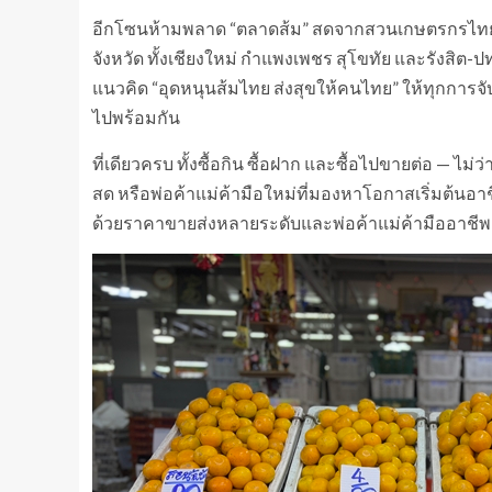
อีกโซนห้ามพลาด “ตลาดส้ม” สดจากสวนเกษตรกรไทย 
จังหวัด ทั้งเชียงใหม่ กำแพงเพชร สุโขทัย และรังสิต
แนวคิด “อุดหนุนส้มไทย ส่งสุขให้คนไทย” ให้ทุกการ
ไปพร้อมกัน
ที่เดียวครบ ทั้งซื้อกิน ซื้อฝาก และซื้อไปขายต่อ — ไม
สด หรือพ่อค้าแม่ค้ามือใหม่ที่มองหาโอกาสเริ่มต้นอาชีพ
ด้วยราคาขายส่งหลายระดับและพ่อค้าแม่ค้ามืออาชี