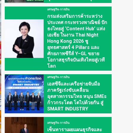
เศรษฐกิจ-การเงิน
กรมส่งเสริมการค้าระหว่าง
ประเทศ กระทรวงพาณิชย์ ปัก
ธงไทยสู่ ‘Content Hub’ แห่ง
เอเชีย ในงาน Thai Night
Hong Kong 2026 ชู
ยุทธศาสตร์ 4 Pillars และ
ศักยภาพซีรีส์ Y–GL ขยาย
โอกาสธุรกิจบันเทิงไทยสู่เวที
โลก
เศรษฐกิจ-การเงิน
เอสซีจีและเครือข่ายจับมือ
ภาครัฐเร่งขับเคลื่อน
อุตสาหกรรมไทย หนุน SMEs
ก้าวกระโดด โตไปด้วยกัน สู่
SMART INDUSTRY
เศรษฐกิจ-การเงิน
เซ็นทาราเผยแผนธุรกิจและ