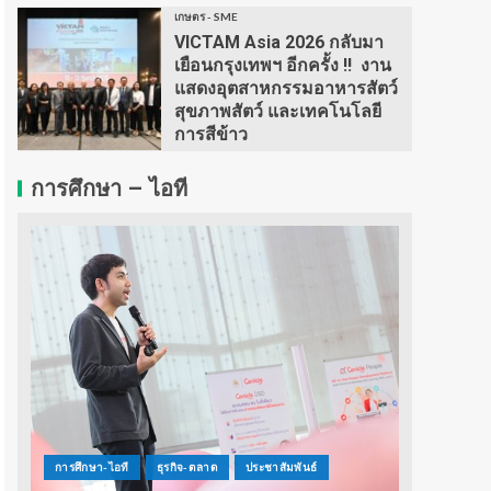
เกษตร - SME
VICTAM Asia 2026 กลับมา
เยือนกรุงเทพฯ อีกครั้ง !! งาน
แสดงอุตสาหกรรมอาหารสัตว์
สุขภาพสัตว์ และเทคโนโลยี
การสีข้าว
การศึกษา – ไอที
การศึกษา-ไอที
ธุรกิจ-ตลาด
ประชาสัมพันธ์