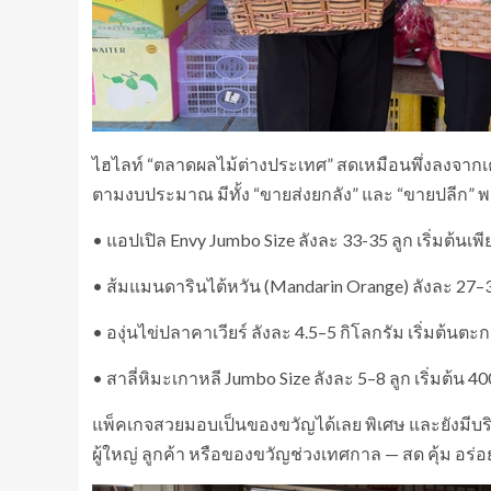
ไฮไลท์ “ตลาดผลไม้ต่างประเทศ” สดเหมือนพึ่งลงจา
ตามงบประมาณ มีทั้ง “ขายส่งยกลัง” และ “ขายปลีก” พ
• แอปเปิล Envy Jumbo Size ลังละ 33-35 ลูก เริ่มต้นเพี
• ส้มแมนดารินไต้หวัน (Mandarin Orange) ลังละ 27–30 
• องุ่นไข่ปลาคาเวียร์ ลังละ 4.5–5 กิโลกรัม เริ่มต้นตะ
• สาลี่หิมะเกาหลี Jumbo Size ลังละ 5–8 ลูก เริ่มต้น 40
แพ็คเกจสวยมอบเป็นของขวัญได้เลย พิเศษ และยังมีบ
ผู้ใหญ่ ลูกค้า หรือของขวัญช่วงเทศกาล — สด คุ้ม อร่อ