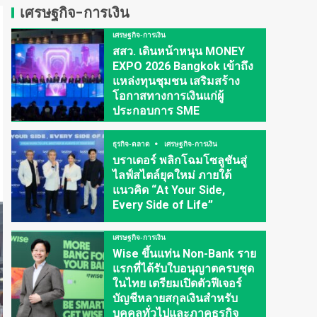
เศรษฐกิจ-การเงิน
เศรษฐกิจ-การเงิน
สสว. เดินหน้าหนุน MONEY
EXPO 2026 Bangkok เข้าถึง
แหล่งทุนชุมชน เสริมสร้าง
โอกาสทางการเงินแก่ผู้
ประกอบการ SME
ธุรกิจ-ตลาด
เศรษฐกิจ-การเงิน
บราเดอร์ พลิกโฉมโซลูชันสู่
ไลฟ์สไตล์ยุคใหม่ ภายใต้
แนวคิด “At Your Side,
Every Side of Life”
เศรษฐกิจ-การเงิน
Wise ขึ้นแท่น Non-Bank ราย
แรกที่ได้รับใบอนุญาตครบชุด
ในไทย เตรียมเปิดตัวฟีเจอร์
บัญชีหลายสกุลเงินสำหรับ
บุคคลทั่วไปและภาคธุรกิจ