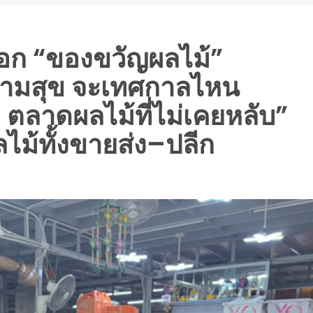
ือก “ของขวัญผลไม้”
วามสุข จะเทศกาลไหน
ง ตลาดผลไม้ที่ไม่เคยหลับ”
ม้ทั้งขายส่ง–ปลีก