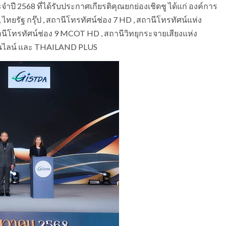
ำปี 2568 ที่ได้รับประกาศเกียรติคุณยกย่องเชิดชู ได้แก่ องค์การ
ัฐ กรุ๊ป , สถานีโทรทัศน์ช่อง 7 HD , สถานีโทรทัศน์แห่ง
นีโทรทัศน์ช่อง 9 MCOT HD , สถานีวิทยุกระจายเสียงแห่ง
งออนไลน์ และ THAILAND PLUS