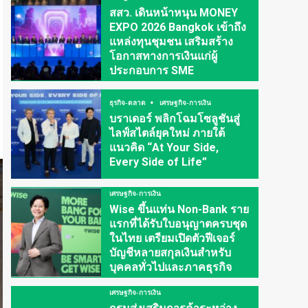
สสว. เดินหน้าหนุน MONEY
EXPO 2026 Bangkok เข้าถึง
แหล่งทุนชุมชน เสริมสร้าง
โอกาสทางการเงินแก่ผู้
ประกอบการ SME
ธุรกิจ-ตลาด
เศรษฐกิจ-การเงิน
บราเดอร์ พลิกโฉมโซลูชันสู่
ไลฟ์สไตล์ยุคใหม่ ภายใต้
แนวคิด “At Your Side,
Every Side of Life”
เศรษฐกิจ-การเงิน
Wise ขึ้นแท่น Non-Bank ราย
แรกที่ได้รับใบอนุญาตครบชุด
ในไทย เตรียมเปิดตัวฟีเจอร์
บัญชีหลายสกุลเงินสำหรับ
บุคคลทั่วไปและภาคธุรกิจ
เศรษฐกิจ-การเงิน