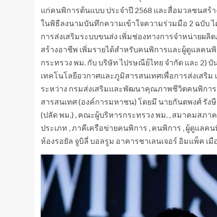
แก่คนพิการต้นแบบ ประจำปี 2568 และสื่อมวลชนสร้างสร
ในพิธีลงนามบันทึกความเข้าใจความร่วมมือ 2 ฉบับ ได
การส่งเสริมระบบขนส่ง เพิ่มช่องทางการจำหน่ายผลิ
สร้างอาชีพ เพิ่มรายได้สำหรับคนพิการและผู้ดูแลคน
กระทรวง พม. กับ บริษัท ไปรษณีย์ไทย จำกัด และ 2) บ
เทคโนโลยีอวกาศและภูมิสารสนเทศเพื่อการส่งเสริม
ระหว่าง กรมส่งเสริมและพัฒนาคุณภาพชีวิตคนพิการ
สารสนเทศ (องค์การมหาชน) โดยมี นายกันตพงศ์ รัง
(ปลัด พม.) , คณะผู้บริหารกระทรวง พม. , สมาคมสภ
ประเภท , ภาคีเครือข่ายคนพิการ , คนพิการ , ผู้ดูแลคน
ห้องรอยัล จูบิลี่ บอลรูม อาคารชาเลนเจอร์ อิมแพ็ค เม