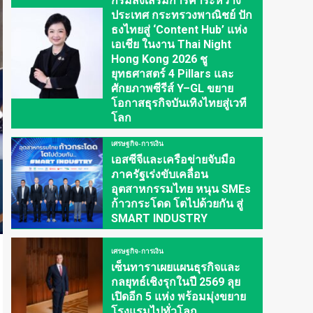
กรมส่งเสริมการค้าระหว่าง
ประเทศ กระทรวงพาณิชย์ ปัก
ธงไทยสู่ ‘Content Hub’ แห่ง
เอเชีย ในงาน Thai Night
Hong Kong 2026 ชู
ยุทธศาสตร์ 4 Pillars และ
ศักยภาพซีรีส์ Y–GL ขยาย
โอกาสธุรกิจบันเทิงไทยสู่เวที
โลก
เศรษฐกิจ-การเงิน
เอสซีจีและเครือข่ายจับมือ
ภาครัฐเร่งขับเคลื่อน
อุตสาหกรรมไทย หนุน SMEs
ก้าวกระโดด โตไปด้วยกัน สู่
SMART INDUSTRY
เศรษฐกิจ-การเงิน
เซ็นทาราเผยแผนธุรกิจและ
กลยุทธ์เชิงรุกในปี 2569 ลุย
เปิดอีก 5 แห่ง พร้อมมุ่งขยาย
โรงแรมไปทั่วโลก