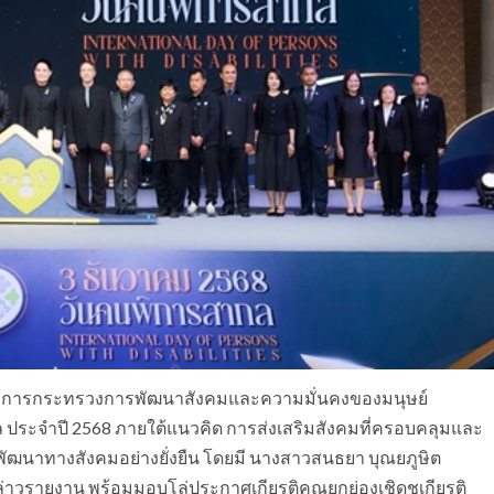
รีว่าการกระทรวงการพัฒนาสังคมและความมั่นคงของมนุษย์
 ประจำปี 2568 ภายใต้แนวคิด การส่งเสริมสังคมที่ครอบคลุมและ
รพัฒนาทางสังคมอย่างยั่งยืน โดยมี นางสาวสนธยา บุณยภูษิต
าวรายงาน พร้อมมอบโล่ประกาศเกียรติคุณยกย่องเชิดชูเกียรติ