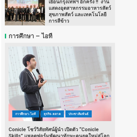
เยือนกรุงเทพฯ อีกครั้ง !! งาน
แสดงอุตสาหกรรมอาหารสัตว์
สุขภาพสัตว์ และเทคโนโลยี
การสีข้าว
การศึกษา – ไอที
การศึกษา-ไอที
ธุรกิจ-ตลาด
ประชาสัมพันธ์
Conicle โชว์วิสัยทัศน์ผู้นำ เปิดตัว “Conicle
Skills” แพลตฟอร์มพัฒนาทักษะคนยุคใหม่สู่โลก