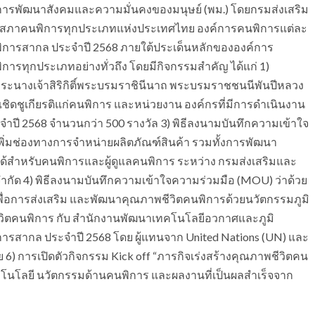
ทรวงการพัฒนาสังคมและความมั่นคงของมนุษย์ (พม.) โดยกรมส่งเสริม
มสภาคนพิการทุกประเภทแห่งประเทศไทย องค์การคนพิการแต่ละ
พิการสากล ประจำปี 2568 ภายใต้ประเด็นหลักขององค์การ
ารทุกประเภทอย่างทั่วถึง โดยมีกิจกรรมสำคัญ ได้แก่ 1)
ะนางเจ้าสิริกิติ์พระบรมราชินีนาถ พระบรมราชชนนีพันปีหลวง
งเชิดชูเกียรติแก่คนพิการ และหน่วยงาน องค์กรที่มีการดำเนินงาน
ปี 2568 จำนวนกว่า 500 รางวัล 3) พิธีลงนามบันทึกความเข้าใจ
พิ่มช่องทางการจำหน่ายผลิตภัณฑ์สินค้า รวมทั้งการพัฒนา
ด้สำหรับคนพิการและผู้ดูแลคนพิการ ระหว่าง กรมส่งเสริมและ
ำกัด 4) พิธีลงนามบันทึกความเข้าใจความร่วมมือ (MOU) ว่าด้วย
่อการส่งเสริม และพัฒนาคุณภาพชีวิตคนพิการด้วยนวัตกรรมภูมิ
วิตคนพิการ กับ สำนักงานพัฒนาเทคโนโลยีอวกาศและภูมิ
รสากล ประจำปี 2568 โดย ผู้แทนจาก United Nations (UN) และ
การเปิดตัวกิจกรรม Kick off “ภารกิจเร่งสร้างคุณภาพชีวิตคน
โนโลยี นวัตกรรมด้านคนพิการ และผลงานที่เป็นผลสำเร็จจาก