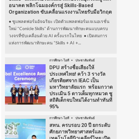
อนาคต พลิกโฉมองค์กรสู่ Skills-Based
Organization ขับเคลื่อนแรงงานไทยรับมือวิกฤต
● ชูแพลตฟอร์มอัจฉริยะ เปิดตัวแพลตฟอร์มเจเนอเรชั่น
ใหม่ “Conicle Skills” ด้านการพัฒนาทักษะคนแบบครบ
วงจรที่ขับเคลื่อนด้วย AI ครั้งแรกในไทย ● เปิดสมการ
แห่งการพัฒนาทักษะคน “Skills + AI +...
การศึกษา-ไอที
ประชาสัมพันธ์
DPU สร้างชื่อเสียงให้
ประเทศไทย! คว้า 3 รางวัล
เกียรติยศจาก IEAC เป็น
มหาวิทยาลัยแรก พร้อมกวาด
ประเมิน 5 ดาวเต็มทุกหมวด ชู
สถิติเด็กจบใหม่ได้งานทำทันที
95%
การศึกษา-ไอที
ประชาสัมพันธ์
สทน. ครบรอบ 20 ปี ยกระดับ
ศักยภาพวิทยาศาสตร์และ
เทคโนโลยีนิวเคลียร์ไทย เปิด