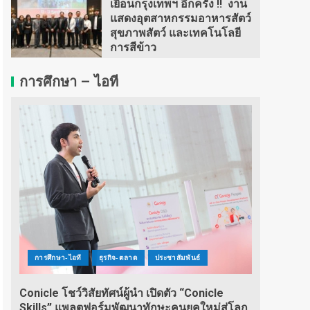
เยือนกรุงเทพฯ อีกครั้ง !! งาน
แสดงอุตสาหกรรมอาหารสัตว์
สุขภาพสัตว์ และเทคโนโลยี
การสีข้าว
การศึกษา – ไอที
การศึกษา-ไอที
ธุรกิจ-ตลาด
ประชาสัมพันธ์
Conicle โชว์วิสัยทัศน์ผู้นำ เปิดตัว “Conicle
Skills” แพลตฟอร์มพัฒนาทักษะคนยุคใหม่สู่โลก