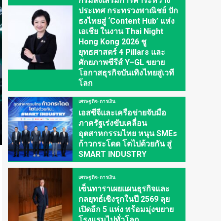
กรมส่งเสริมการค้าระหว่าง
ประเทศ กระทรวงพาณิชย์ ปัก
ธงไทยสู่ ‘Content Hub’ แห่ง
เอเชีย ในงาน Thai Night
Hong Kong 2026 ชู
ยุทธศาสตร์ 4 Pillars และ
ศักยภาพซีรีส์ Y–GL ขยาย
โอกาสธุรกิจบันเทิงไทยสู่เวที
โลก
เศรษฐกิจ-การเงิน
เอสซีจีและเครือข่ายจับมือ
ภาครัฐเร่งขับเคลื่อน
อุตสาหกรรมไทย หนุน SMEs
ก้าวกระโดด โตไปด้วยกัน สู่
SMART INDUSTRY
เศรษฐกิจ-การเงิน
เซ็นทาราเผยแผนธุรกิจและ
กลยุทธ์เชิงรุกในปี 2569 ลุย
เปิดอีก 5 แห่ง พร้อมมุ่งขยาย
โรงแรมไปทั่วโลก