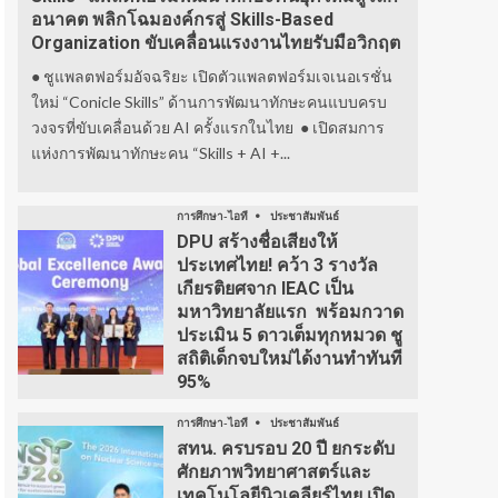
อนาคต พลิกโฉมองค์กรสู่ Skills-Based
Organization ขับเคลื่อนแรงงานไทยรับมือวิกฤต
● ชูแพลตฟอร์มอัจฉริยะ เปิดตัวแพลตฟอร์มเจเนอเรชั่น
ใหม่ “Conicle Skills” ด้านการพัฒนาทักษะคนแบบครบ
วงจรที่ขับเคลื่อนด้วย AI ครั้งแรกในไทย ● เปิดสมการ
แห่งการพัฒนาทักษะคน “Skills + AI +...
การศึกษา-ไอที
ประชาสัมพันธ์
DPU สร้างชื่อเสียงให้
ประเทศไทย! คว้า 3 รางวัล
เกียรติยศจาก IEAC เป็น
มหาวิทยาลัยแรก พร้อมกวาด
ประเมิน 5 ดาวเต็มทุกหมวด ชู
สถิติเด็กจบใหม่ได้งานทำทันที
95%
การศึกษา-ไอที
ประชาสัมพันธ์
สทน. ครบรอบ 20 ปี ยกระดับ
ศักยภาพวิทยาศาสตร์และ
เทคโนโลยีนิวเคลียร์ไทย เปิด