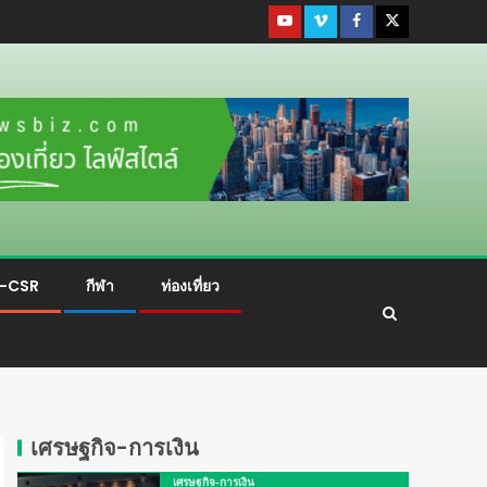
ม-CSR
กีฬา
ท่องเที่ยว
เศรษฐกิจ-การเงิน
เศรษฐกิจ-การเงิน