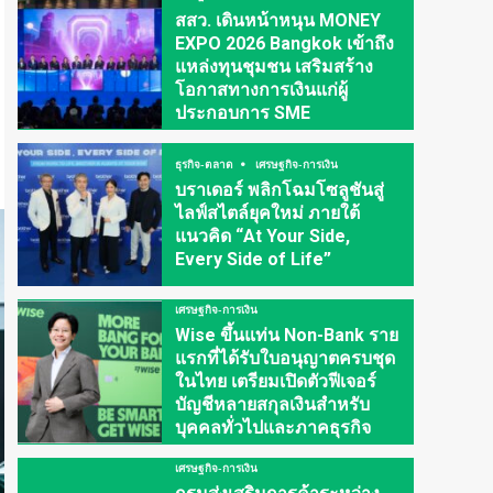
สสว. เดินหน้าหนุน MONEY
EXPO 2026 Bangkok เข้าถึง
แหล่งทุนชุมชน เสริมสร้าง
โอกาสทางการเงินแก่ผู้
ประกอบการ SME
ธุรกิจ-ตลาด
เศรษฐกิจ-การเงิน
บราเดอร์ พลิกโฉมโซลูชันสู่
ไลฟ์สไตล์ยุคใหม่ ภายใต้
แนวคิด “At Your Side,
Every Side of Life”
เศรษฐกิจ-การเงิน
Wise ขึ้นแท่น Non-Bank ราย
แรกที่ได้รับใบอนุญาตครบชุด
ในไทย เตรียมเปิดตัวฟีเจอร์
บัญชีหลายสกุลเงินสำหรับ
บุคคลทั่วไปและภาคธุรกิจ
เศรษฐกิจ-การเงิน