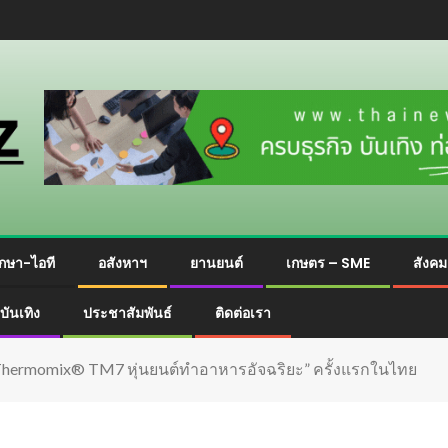
กษา-ไอที
อสังหาฯ
ยานยนต์
เกษตร – SME
สังค
บันเทิง
ประชาสัมพันธ์
ติดต่อเรา
ว “Thermomix® TM7 หุ่นยนต์ทำอาหารอัจฉริยะ” ครั้งแรกในไทย