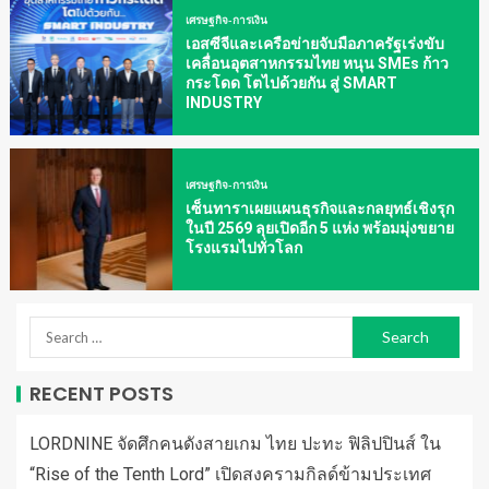
เศรษฐกิจ-การเงิน
เอสซีจีและเครือข่ายจับมือภาครัฐเร่งขับ
เคลื่อนอุตสาหกรรมไทย หนุน SMEs ก้าว
กระโดด โตไปด้วยกัน สู่ SMART
INDUSTRY
เศรษฐกิจ-การเงิน
เซ็นทาราเผยแผนธุรกิจและกลยุทธ์เชิงรุก
ในปี 2569 ลุยเปิดอีก 5 แห่ง พร้อมมุ่งขยาย
โรงแรมไปทั่วโลก
RECENT POSTS
LORDNINE จัดศึกคนดังสายเกม ไทย ปะทะ ฟิลิปปินส์ ใน
“Rise of the Tenth Lord” เปิดสงครามกิลด์ข้ามประเทศ