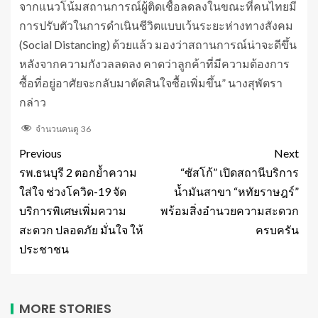
จากแนวโน้มสถานการณ์ผู้ติดเชื้อลดลงในขณะที่คนไทยมี
การปรับตัวในการดำเนินชีวิตแบบเว้นระยะห่างทางสังคม
(Social Distancing) ด้วยแล้ว มองว่าสถานการณ์น่าจะดีขึ้น
หลังจากความกังวลลดลง คาดว่าลูกค้าที่มีความต้องการ
ซื้อที่อยู่อาศัยจะกลับมาตัดสินใจซื้อเพิ่มขึ้น” นางสุพัตรา
กล่าว
จำนวนคนดู
36
Previous
Next
รพ.ธนบุรี 2 ตอกย้ำความ
“ซัสโก้” เปิดสถานีบริการ
ใส่ใจ ช่วงโควิด-19 จัด
น้ำมันสาขา “หทัยราษฎร์”
บริการพิเศษเพิ่มความ
พร้อมสิ่งอำนวยความสะดวก
สะดวก ปลอดภัย มั่นใจ ให้
ครบครัน
ประชาชน
MORE STORIES