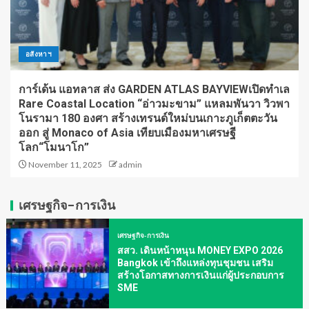
อสังหาฯ
การ์เด้น แอทลาส ส่ง GARDEN ATLAS BAYVIEWเปิดทำเล
Rare Coastal Location “อ่าวมะขาม” แหลมพันวา วิวพา
โนรามา 180 องศา สร้างเทรนด์ใหม่บนเกาะภูเก็ตตะวัน
ออก สู่ Monaco of Asia เทียบเมืองมหาเศรษฐี
โลก“โมนาโก”
November 11, 2025
admin
เศรษฐกิจ-การเงิน
เศรษฐกิจ-การเงิน
สสว. เดินหน้าหนุน MONEY EXPO 2026
Bangkok เข้าถึงแหล่งทุนชุมชน เสริม
สร้างโอกาสทางการเงินแก่ผู้ประกอบการ
SME