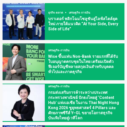
ธุรกิจ-ตลาด
เศรษฐกิจ-การเงิน
บราเดอร์ พลิกโฉมโซลูชันสู่ไลฟ์สไตล์ยุค
ใหม่ ภายใต้แนวคิด “At Your Side, Every
Side of Life”
เศรษฐกิจ-การเงิน
Wise ขึ้นแท่น Non-Bank รายแรกที่ได้รับ
ใบอนุญาตครบชุดในไทย เตรียมเปิดตัว
ฟีเจอร์บัญชีหลายสกุลเงินสำหรับบุคคล
ทั่วไปและภาคธุรกิจ
เศรษฐกิจ-การเงิน
กรมส่งเสริมการค้าระหว่างประเทศ
กระทรวงพาณิชย์ ปักธงไทยสู่ ‘Content
Hub’ แห่งเอเชีย ในงาน Thai Night Hong
Kong 2026 ชูยุทธศาสตร์ 4 Pillars และ
ศักยภาพซีรีส์ Y–GL ขยายโอกาสธุรกิจ
บันเทิงไทยสู่เวทีโลก