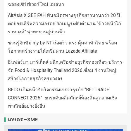
ฉลองเซิร์ฟเวอร์ใหม่ เฮเลนา
AirAsia X SEE FAH พันธมิตรทางธุรกิจยาวนานกว่า 20 ปี
ต่อยอดเสิร์ฟความอร่อย ยกเมนูระดับตำนาน “ข้าวหน้าไก่
ราชวงศ์” พุ่งทะยานสู่น่านฟ้า
ชวนรู้จักซิม my by NT เน็ตเร็ว แรง คุ้มค่าทั่วไทย พร้อม
โอกาสสร้างรายได้เสริมผ่าน Lazada Affiliate
อินฟอร์มา มาร์เก็ตส์ ผนึกเครือข่ายธุรกิจท่องเที่ยว-บริการ
จัด Food & Hospitality Thailand 2026เชื่อม 4 งานใหญ่
สร้างโอกาสธุรกิจครบวงจร
BEDO เดินหน้าจัดกิจกรรมเจรจาธุรกิจ “BIO TRADE
CONNECT 2026” ยกระดับผลิตภัณฑ์ท้องถิ่นสู่ตลาดเชิง
พาณิชย์อย่างยั่งยืน
เกษตร -SME