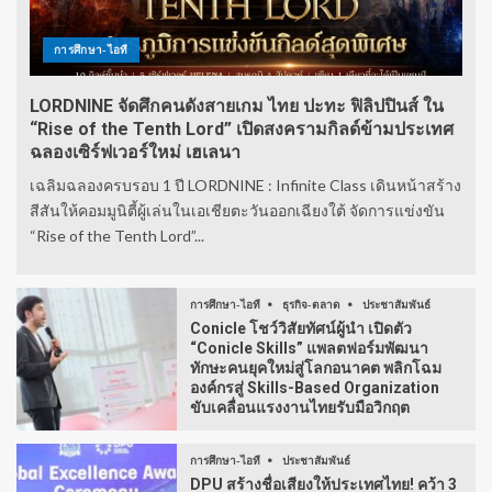
การศึกษา-ไอที
LORDNINE จัดศึกคนดังสายเกม ไทย ปะทะ ฟิลิปปินส์ ใน
“Rise of the Tenth Lord” เปิดสงครามกิลด์ข้ามประเทศ
ฉลองเซิร์ฟเวอร์ใหม่ เฮเลนา
เฉลิมฉลองครบรอบ 1 ปี LORDNINE : Infinite Class เดินหน้าสร้าง
สีสันให้คอมมูนิตี้ผู้เล่นในเอเชียตะวันออกเฉียงใต้ จัดการแข่งขัน
“Rise of the Tenth Lord”...
การศึกษา-ไอที
ธุรกิจ-ตลาด
ประชาสัมพันธ์
Conicle โชว์วิสัยทัศน์ผู้นำ เปิดตัว
“Conicle Skills” แพลตฟอร์มพัฒนา
ทักษะคนยุคใหม่สู่โลกอนาคต พลิกโฉม
องค์กรสู่ Skills-Based Organization
ขับเคลื่อนแรงงานไทยรับมือวิกฤต
การศึกษา-ไอที
ประชาสัมพันธ์
DPU สร้างชื่อเสียงให้ประเทศไทย! คว้า 3