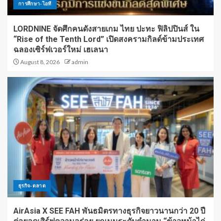
การศึกษา-ไอที
LORDNINE จัดศึกคนดังสายเกม ไทย ปะทะ ฟิลิปปินส์ ใน
“Rise of the Tenth Lord” เปิดสงครามกิลด์ข้ามประเทศ
ฉลองเซิร์ฟเวอร์ใหม่ เฮเลนา
August 8, 2026
admin
ธุรกิจ-ตลาด
AirAsia X SEE FAH พันธมิตรทางธุรกิจยาวนานกว่า 20 ปี