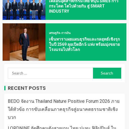
เคลื่อนอุตสาหกรรมไทย หนุน SMEs ก้าว
กระโดด โตไปด้วยกัน สู่ SMART
INDUSTRY
เศรษฐกิจ-การเงิน
เซ็นทาราเผยแผนธุรกิจและกลยุทธ์เชิงรุก
ในปี 2569 ลุยเปิดอีก 5 แห่ง พร้อมมุ่งขยาย
โรงแรมไปทั่วโลก
RECENT POSTS
BEDO จัดงาน Thailand Nature Positive Forum 2026 ภาย
ใต้หัวข้อ การขับเคลื่อนภาคธุรกิจสู่อนาคตธรรมชาติเชิง
บวก
LORDNINE จัดศึกคนดังสายเกม ไทย ปะทะ ฟิลิปปินส์ ใน