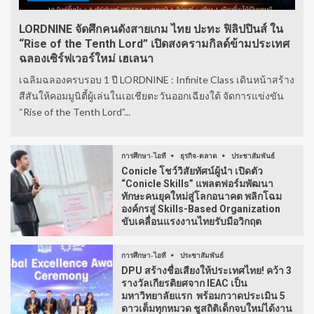
LORDNINE จัดศึกคนดังสายเกม ไทย ปะทะ ฟิลิปปินส์ ใน
“Rise of the Tenth Lord” เปิดสงครามกิลด์ข้ามประเทศ
ฉลองเซิร์ฟเวอร์ใหม่ เฮเลนา
เฉลิมฉลองครบรอบ 1 ปี LORDNINE : Infinite Class เดินหน้าสร้าง
สีสันให้คอมมูนิตี้ผู้เล่นในเอเชียตะวันออกเฉียงใต้ จัดการแข่งขัน
“Rise of the Tenth Lord”...
การศึกษา-ไอที
ธุรกิจ-ตลาด
ประชาสัมพันธ์
Conicle โชว์วิสัยทัศน์ผู้นำ เปิดตัว
“Conicle Skills” แพลตฟอร์มพัฒนา
ทักษะคนยุคใหม่สู่โลกอนาคต พลิกโฉม
องค์กรสู่ Skills-Based Organization
ขับเคลื่อนแรงงานไทยรับมือวิกฤต
การศึกษา-ไอที
ประชาสัมพันธ์
DPU สร้างชื่อเสียงให้ประเทศไทย! คว้า 3
รางวัลเกียรติยศจาก IEAC เป็น
มหาวิทยาลัยแรก พร้อมกวาดประเมิน 5
ดาวเต็มทุกหมวด ชูสถิติเด็กจบใหม่ได้งาน