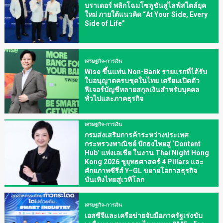
บราเดอร์ พลิกโฉมโซลูชันสู่ไลฟ์สไตล์ยุค
ใหม่ ภายใต้แนวคิด “At Your Side, Every
Side of Life”
เศรษฐกิจ-การเงิน
Wise ขึ้นแท่น Non-Bank รายแรกที่ได้รับ
ใบอนุญาตครบชุดในไทย เตรียมเปิดตัว
ฟีเจอร์บัญชีหลายสกุลเงินสำหรับบุคคล
ทั่วไปและภาคธุรกิจ
เศรษฐกิจ-การเงิน
กรมส่งเสริมการค้าระหว่างประเทศ
กระทรวงพาณิชย์ ปักธงไทยสู่ ‘Content
Hub’ แห่งเอเชีย ในงาน Thai Night Hong
Kong 2026 ชูยุทธศาสตร์ 4 Pillars และ
ศักยภาพซีรีส์ Y–GL ขยายโอกาสธุรกิจ
บันเทิงไทยสู่เวทีโลก
เศรษฐกิจ-การเงิน
เอสซีจีและเครือข่ายจับมือภาครัฐเร่งขับ