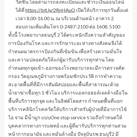
วัคซีน โดยสามารถลงทะเบียนและชำระเงินออนไลน์
ได้ที่
https://bit.ly/2RnHAuO
เปิดให้บริการทุกวันตั้งแต่
เวลา 8.00-16.00 น. ณ บริเวณด้านหน้า อาคาร 2
สอบถามเพิ่มเติมโทร 0-2487-2100 ต่อ 1608, 5100
ทั้งนี้ โรงพยาบาลธนบุรี 2 ได้ตระหนักถึงความสำคัญของ
การป้องกันโรค และการรักษาระยะห่างทางสังคมจึงได้
กำหนดมาตรการป้องกันที่เข้มข้น เพื่อสร้างความมั่นใจ
และความปลอดภัยให้แก่ผู้มารับบริการทุกท่าน โดย
กำหนดทุกจุดเข้า-ออกของโรงพยาบาลจะมีการตรวจคัด
กรอง วัดอุณหภูมิร่างกายพร้อมซักประวัติ การทำความ
สะอาดพื้นที่ที่มีการสัมผัสบ่อยและพื้นที่สาธารณะด้วย
น้ำยาฆ่าเชื้อทุก 1 ชั่วโมง บริการแอลกอฮอล์เจลล้างมือใน
พื้นที่บริการทุกจุด และในลิฟต์โดยสาร กำหนดพื้นที่แยก
บริการคลินิกโรคหวัดให้บริการสำหรับผู้ป่วยที่มีอาการไข้
ไอ จาม มีน้ำมูก แบบOne stop service รวมถึงกำหนดให้
บุคคลากรทางการแพทย์ และผู้ที่มารับบริการทุกท่านสวม
หน้ากากอนามัย และหมั่นล้างมือ ปัจจุบันรพ.ธนบุรี2 มี