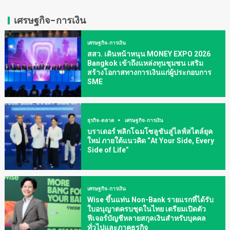
เศรษฐกิจ-การเงิน
เศรษฐกิจ-การเงิน
สสว. เดินหน้าหนุน MONEY EXPO 2026
Bangkok เข้าถึงแหล่งทุนชุมชน เสริม
สร้างโอกาสทางการเงินแก่ผู้ประกอบการ
SME
ธุรกิจ-ตลาด
เศรษฐกิจ-การเงิน
บราเดอร์ พลิกโฉมโซลูชันสู่ไลฟ์สไตล์ยุค
ใหม่ ภายใต้แนวคิด “At Your Side, Every
Side of Life”
เศรษฐกิจ-การเงิน
Wise ขึ้นแท่น Non-Bank รายแรกที่ได้รับ
ใบอนุญาตครบชุดในไทย เตรียมเปิดตัว
ฟีเจอร์บัญชีหลายสกุลเงินสำหรับบุคคล
ทั่วไปและภาคธุรกิจ