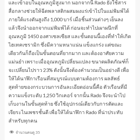
และเข้าอบในอุณหภูมิสูงมาก นอกจากนี้ Rado ยังใช้สาร
สื่อกลางช่วยให้ฉีดพลาสติกผสมผงแร่เข้าไปในแม่พิมพ์ได้
ภายใต้แรงดันสูงถึง 1,000 บาร์ เมื่อชิ้นส่วนต่างๆ เย็นลง
แล้วจึงนำออกจากแม่พิมพ์ได้ ก่อนจะทำไปเผาผนึกที่
อุณหภูมิ 1450 องศาเซลเซียส และขั้นตอนนี้เองที่ทำให้เกิด
ไฮเทคเซรามิก ซึ่งมีความหนาแน่น แข็งแกร่ง แต่ขณะ
เดียวกันก็ถือเป็นขั้นตอนที่ยากมาก และต้องอาศัยความ
แม่นยำ เพราะเมื่ออุณหภูมิเปลี่ยนแปลง ขนาดผลิตภัณฑ์ก็
จะเปลี่ยนไปราว 23% ดังนั้นจึงต้องคำนวณเป็นอย่างดี เพื่อ
ให้ได้นาฬิกาเรือนที่สมบูรณ์แบบตามต้องการ ผลลัพธ์
สุดท้ายของกระบวนการอันละเอียดอ่อนนี้คือ ตัวเรือนที่มี
ความแข็งระดับ 1,250 วิกเคอร์ จากนั้น Rado จึงจะนำไป
เก็บงานในขั้นสุดท้าย ซึ่งใช้อุปกรณ์เดียวกับการตัดและ
เจียระไนเพชรชั้นดี เพื่อให้ได้นาฬิกา Rado ที่น่าประทับ
สำหรับทุกคน
จำนวนคนดู
35