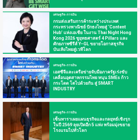
เศรษฐกิจ-การเงิน
กรมส่งเสริมการค้าระหว่างประเทศ
กระทรวงพาณิชย์ ปักธงไทยสู่ ‘Content
Hub’ แห่งเอเชีย ในงาน Thai Night Hong
Kong 2026 ชูยุทธศาสตร์ 4 Pillars และ
ศักยภาพซีรีส์ Y–GL ขยายโอกาสธุรกิจ
บันเทิงไทยสู่เวทีโลก
เศรษฐกิจ-การเงิน
เอสซีจีและเครือข่ายจับมือภาครัฐเร่งขับ
เคลื่อนอุตสาหกรรมไทย หนุน SMEs ก้าว
กระโดด โตไปด้วยกัน สู่ SMART
INDUSTRY
เศรษฐกิจ-การเงิน
เซ็นทาราเผยแผนธุรกิจและกลยุทธ์เชิงรุก
ในปี 2569 ลุยเปิดอีก 5 แห่ง พร้อมมุ่งขยาย
โรงแรมไปทั่วโลก