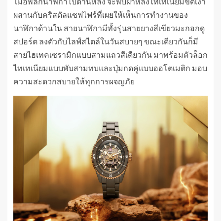
เมื่อพลิกนาฬิกาไปด้านหลัง จะพบฝาหลังไทเทเนียมขัดเงา
ผสานกับคริสตัลแซฟไฟร์ที่เผยให้เห็นการทำงานของ
นาฬิกาด้านใน สายนาฬิกามีทั้งรุ่นสายยางสีเขียวมะกอกดู
สปอร์ต ลงตัวกับไลฟ์สไตล์ในวันสบายๆ ขณะเดียวกันก็มี
สายไฮเทคเซรามิกแบบสามแถวสีเดียวกัน มาพร้อมตัวล็อก
ไทเทเนียมแบบพับสามทบและปุ่มกดคู่แบบออโตเมติก มอบ
ความสะดวกสบายให้ทุกการผจญภัย