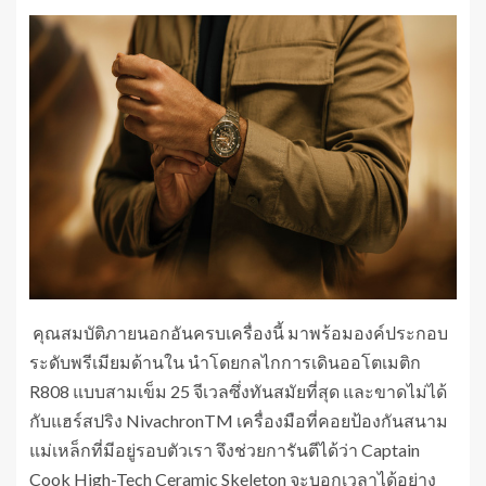
คุณสมบัติภายนอกอันครบเครื่องนี้ มาพร้อมองค์ประกอบ
ระดับพรีเมียมด้านใน นำโดยกลไกการเดินออโตเมติก
R808 แบบสามเข็ม 25 จีเวลซึ่งทันสมัยที่สุด และขาดไม่ได้
กับแฮร์สปริง NivachronTM เครื่องมือที่คอยป้องกันสนาม
แม่เหล็กที่มีอยู่รอบตัวเรา จึงช่วยการันตีได้ว่า Captain
Cook High-Tech Ceramic Skeleton จะบอกเวลาได้อย่าง