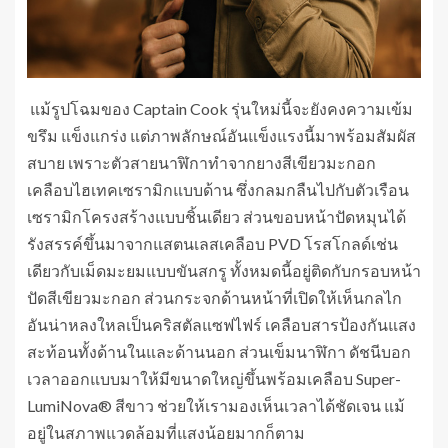
แม้รูปโฉมของ Captain Cook รุ่นใหม่นี้จะยังคงความเข้ม
ขรึม แข็งแกร่ง แต่ภาพลักษณ์อันแข็งแรงนี้มาพร้อมสัมผัส
สบาย เพราะตัวสายนาฬิกาทำจากยางสีเขียวมะกอก
เคลือบไฮเทคเซรามิกแบบด้าน ซึ่งกลมกลืนไปกับตัวเรือน
เซรามิกโครงสร้างแบบชิ้นเดียว ส่วนขอบหน้าปัดหมุนได้
รังสรรค์ขึ้นมาจากแสตนเลสเคลือบ PVD โรสโกลด์เช่น
เดียวกับเม็ดมะยมแบบขันสกรู ทั้งหมดนี้อยู่ติดกับกรอบหน้า
ปัดสีเขียวมะกอก ส่วนกระจกด้านหน้าที่เปิดให้เห็นกลไก
อันน่าหลงใหลเป็นคริสตัลแซฟไฟร์ เคลือบสารป้องกันแสง
สะท้อนทั้งด้านในและด้านนอก ส่วนเข็มนาฬิกา ดัชนีบอก
เวลาออกแบบมาให้มีขนาดใหญ่ขึ้นพร้อมเคลือบ Super-
LumiNova® สีขาว ช่วยให้เรามองเห็นเวลาได้ชัดเจน แม้
อยู่ในสภาพแวดล้อมที่แสงน้อยมากก็ตาม