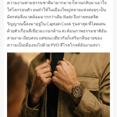
ความงามตามธรรมชาติมามากมาย ก็หวนกลับมาเอาใจ
ใส่โลกรอบตัว จนทำให้ในเมืองใหญ่หลายแห่งค่อยๆ เป็น
มิตรต่อสิ่งแวดล้อมมากกว่าเดิม Rado จึงถ่ายทอดจิต
วิญญาณนี้ลงมาอยู่ใน Captain Cook รุ่นล่าสุด ที่โดดเด่น
ด้วยตัวเรือนสีเขียวมะกอกด้าน สะท้อนภาพธรรมชาติอัน
สวยงาม เงียบสงบ แต่ขณะเดียวกันก็เสริมกลิ่นอายของ
ความเป็นเมืองลงไปด้วย PVD สีโรสโกลด์อันงามสง่า