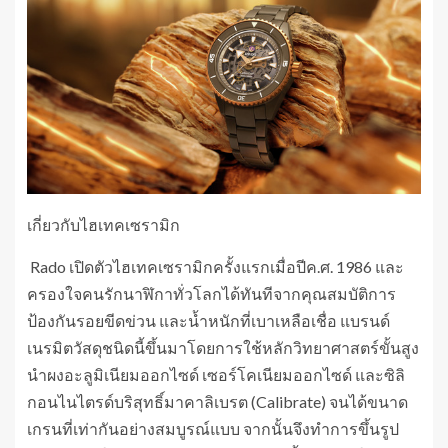
เกี่ยวกับไฮเทคเซรามิก
Rado เปิดตัวไฮเทคเซรามิกครั้งแรกเมื่อปีค.ศ. 1986 และ
ครองใจคนรักนาฬิกาทั่วโลกได้ทันทีจากคุณสมบัติการ
ป้องกันรอยขีดข่วน และน้ำหนักที่เบาเหลือเชื่อ แบรนด์
เนรมิตวัสดุชนิดนี้ขึ้นมาโดยการใช้หลักวิทยาศาสตร์ขั้นสูง
นำผงอะลูมิเนียมออกไซด์ เซอร์โคเนียมออกไซด์ และซิลิ
กอนไนไตรด์บริสุทธิ์มาคาลิเบรต (Calibrate) จนได้ขนาด
เกรนที่เท่ากันอย่างสมบูรณ์แบบ จากนั้นจึงทำการขึ้นรูป