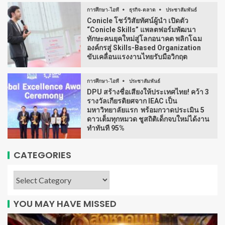
การศึกษา-ไอที
ธุรกิจ-ตลาด
ประชาสัมพันธ์
Conicle โชว์วิสัยทัศน์ผู้นำ เปิดตัว
“Conicle Skills” แพลตฟอร์มพัฒนา
ทักษะคนยุคใหม่สู่โลกอนาคต พลิกโฉม
องค์กรสู่ Skills-Based Organization
ขับเคลื่อนแรงงานไทยรับมือวิกฤต
การศึกษา-ไอที
ประชาสัมพันธ์
DPU สร้างชื่อเสียงให้ประเทศไทย! คว้า 3
รางวัลเกียรติยศจาก IEAC เป็น
มหาวิทยาลัยแรก พร้อมกวาดประเมิน 5
ดาวเต็มทุกหมวด ชูสถิติเด็กจบใหม่ได้งาน
ทำทันที 95%
CATEGORIES
YOU MAY HAVE MISSED