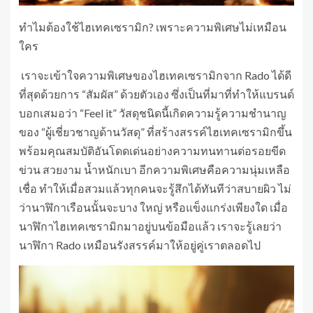
ทำไมต้องใช้ไฮเทคเซรามิก? เพราะความพิเศษไม่เหมือน
ใคร
เราจะเข้าใจความพิเศษของไฮเทคเซรามิกจาก Rado ได้ดี
ที่สุดด้วยการ “สัมผัส” ด้วยตัวเอง ซึ่งเป็นที่มาที่ทำให้แบรนด์
บอกเสมอว่า “Feel it” วัสดุชนิดนี้เกิดความรู้ความชำนาญ
ของ “ผู้เชี่ยวชาญด้านวัสดุ” ที่สร้างสรรค์ไฮเทคเซรามิกขึ้น
พร้อมคุณสมบัติอันโดดเด่นอย่างความทนทานต่อรอยขีด
ข่วน สวยงาม น้ำหนักเบา อีกความพิเศษคือความนุ่มเหลือ
เชื่อ ทำให้เมื่อสวมแล้วทุกคนจะรู้สึกได้ทันทีว่าสบายผิว ไม่
ว่านาฬิกาเรือนนั้นจะบาง ใหญ่ หรือแข็งแกร่งเพียงใด เมื่อ
นาฬิกาไฮเทคเซรามิกมาอยู่บนข้อมือแล้ว เราจะรู้เลยว่า
นาฬิกา Rado เหมือนรังสรรค์มาให้อยู่คู่เราตลอดไป