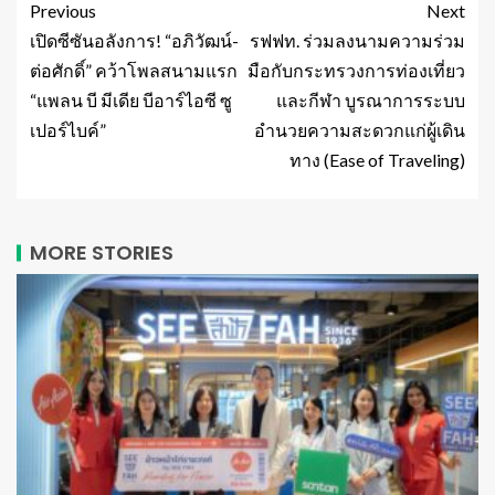
Previous
Next
เปิดซีซันอลังการ! “อภิวัฒน์-
รฟฟท. ร่วมลงนามความร่วม
ต่อศักดิ์” คว้าโพลสนามแรก
มือกับกระทรวงการท่องเที่ยว
“แพลน บี มีเดีย บีอาร์ไอซี ซู
และกีฬา บูรณาการระบบ
เปอร์ไบค์”
อำนวยความสะดวกแก่ผู้เดิน
ทาง (Ease of Traveling)
MORE STORIES