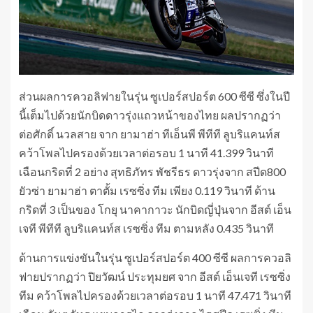
ส่วนผลการควอลิฟายในรุ่น ซูเปอร์สปอร์ต 600 ซีซี ซึ่งในปี
นี้เต็มไปด้วยนักบิดดาวรุ่งแถวหน้าของไทย ผลปรากฏว่า
ต่อศักดิ์ นวลสาย จาก ยามาฮ่า ทีเอ็นพี พีทีที ลูบริแคนท์ส
คว้าโพลไปครองด้วยเวลาต่อรอบ 1 นาที 41.399 วินาที
เฉือนกริดที่ 2 อย่าง สุทธิภัทร พัชรีธร ดาวรุ่งจาก สปีด800
ยัวซ่า ยามาฮ่า ตาตั้ม เรซซิ่ง ทีม เพียง 0.119 วินาที ด้าน
กริดที่ 3 เป็นของ โกยุ นาคากาวะ นักบิดญี่ปุ่นจาก อีสต์ เอ็น
เจที พีทีที ลูบริแคนท์ส เรซซิ่ง ทีม ตามหลัง 0.435 วินาที
ด้านการแข่งขันในรุ่น ซูเปอร์สปอร์ต 400 ซีซี ผลการควอลิ
ฟายปรากฏว่า ปิยวัฒน์ ประทุมยศ จาก อีสต์ เอ็นเจที เรซซิ่ง
ทีม คว้าโพลไปครองด้วยเวลาต่อรอบ 1 นาที 47.471 วินาที