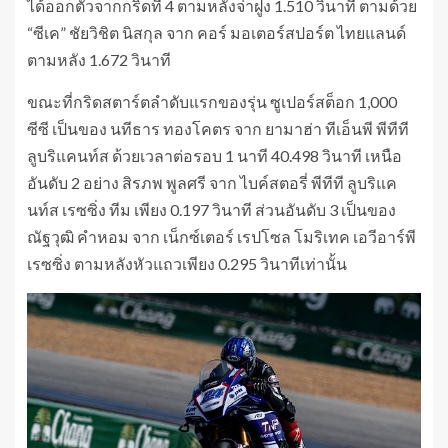
ได้ออกตัวจากกริดที่ 4 ตามหลังจ่าฝูง 1.510 วินาที ตามด้วย
“ซีเค” ชัยวิชิต นิสกุล จาก คอร์ มอเตอร์สปอร์ต ไทยแลนด์
ตามหลัง 1.672 วินาที
ขณะที่กริดสตาร์ตลำดับแรกของรุ่น ซูเปอร์สต็อก 1,000
ซีซี เป็นของ นทีธาร ทองโคตร จาก ยามาฮ่า ทีเอ็นพี พีทีที
ลูบริแคนท์ส ด้วยเวลาต่อรอบ 1 นาที 40.498 วินาที เหนือ
อันดับ 2 อย่าง สิรภพ พูลศรี จาก ไบค์สตอรี่ พีทีที ลูบริแค
นท์ส เรซซิ่ง ทีม เพียง 0.197 วินาที ส่วนอันดับ 3 เป็นของ
ณัฐวุฒิ คำหอม จาก เน็กซ์เตอร์ เรปโซล โมริเทค เอวีอาร์พี
เรซซิ่ง ตามหลังหัวแถวเพียง 0.295 วินาทีเท่านั้น