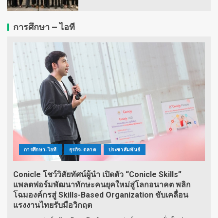
การศึกษา – ไอที
การศึกษา-ไอที
ธุรกิจ-ตลาด
ประชาสัมพันธ์
Conicle โชว์วิสัยทัศน์ผู้นำ เปิดตัว “Conicle Skills”
แพลตฟอร์มพัฒนาทักษะคนยุคใหม่สู่โลกอนาคต พลิก
โฉมองค์กรสู่ Skills-Based Organization ขับเคลื่อน
แรงงานไทยรับมือวิกฤต