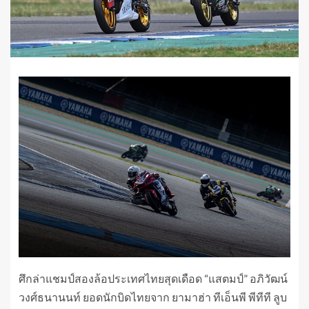
ศึกล่าแชมป์สองล้อประเทศไทยสุดเดือด “แสตมป์” อภิวัฒน์
วงศ์ธนานนท์ ยอดนักบิดไทยจาก ยามาฮ่า ทีเอ็นพี พีทีที ลูบ