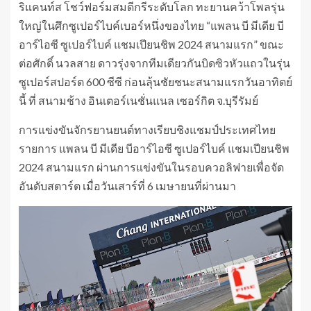
ริแคนท์ส โชว์ฟอร์มสมดีกรีระดับโลก ทะยานคว้าโพลรุ่น
ใหญ่ในศึกซูเปอร์ไบค์เบอร์หนึ่งของไทย “แพลน บี มีเดีย บี
อาร์ไอซี ซูเปอร์ไบค์ แชมเปียนชิพ 2024 สนามแรก” ขณะ
ต่อศักดิ์ นวลสาย ดาวรุ่งจากทีมเดียวกันบิดซิวหัวแถวในรุ่น
ซูเปอร์สปอร์ต 600 ซีซี ก่อนลุ้นชัยชนะสนามแรกวันอาทิตย์
นี้ ที่ สนามช้าง อินเตอร์เนชั่นแนล เซอร์กิต จ.บุรีรัมย์
การแข่งขันจักรยานยนต์ทางเรียบชิงแชมป์ประเทศไทย
รายการ แพลน บี มีเดีย บีอาร์ไอซี ซูเปอร์ไบค์ แชมเปียนชิพ
2024 สนามแรก ผ่านการแข่งขันในรอบควอลิฟายเพื่อจัด
อันดับสตาร์ต เมื่อวันเสาร์ที่ 6 เมษายนที่ผ่านมา