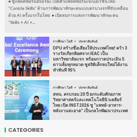
● ชูแพลตฟอร์มอัจฉริยะ เปิดตัวแพลตฟอร์มเจเนอเรชั่นใหม่
“Conicle Skills” ด้านการพัฒนาทักษะคนแบบครบวงจรที่ขับเคลื่อน
ด้วย AI ครั้งแรกในไทย ● เปิดสมการแห่งการพัฒนาทักษะคน
“Skills + AI +...
การศึกษา-ไอที
ประชาสัมพันธ์
DPU สร้างชื่อเสียงให้ประเทศไทย! คว้า 3
รางวัลเกียรติยศจาก IEAC เป็น
มหาวิทยาลัยแรก พร้อมกวาดประเมิน 5
ดาวเต็มทุกหมวด ชูสถิติเด็กจบใหม่ได้งาน
ทำทันที 95%
การศึกษา-ไอที
ประชาสัมพันธ์
สทน. ครบรอบ 20 ปี ยกระดับศักยภาพ
วิทยาศาสตร์และเทคโนโลยีนิวเคลียร์
ไทย เปิด INST2026 ชู “แพทย์-อาหาร-
พลังงานสะอาด” เป็นกลไกพัฒนาประเทศ
CATEGORIES