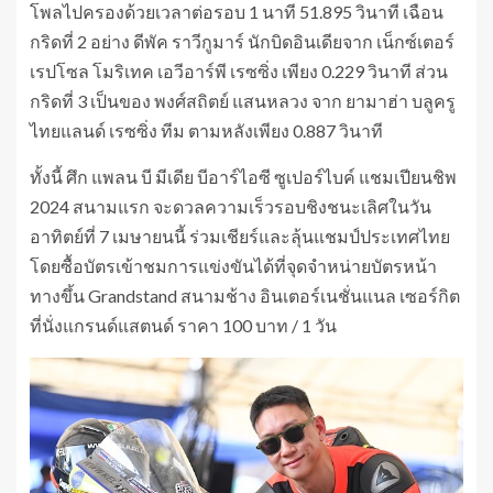
โพลไปครองด้วยเวลาต่อรอบ 1 นาที 51.895 วินาที เฉือน
กริดที่ 2 อย่าง ดีพัค ราวีกูมาร์ นักบิดอินเดียจาก เน็กซ์เตอร์
เรปโซล โมริเทค เอวีอาร์พี เรซซิ่ง เพียง 0.229 วินาที ส่วน
กริดที่ 3 เป็นของ พงศ์สถิตย์ แสนหลวง จาก ยามาฮ่า บลูครู
ไทยแลนด์ เรซซิ่ง ทีม ตามหลังเพียง 0.887 วินาที
ทั้งนี้ ศึก แพลน บี มีเดีย บีอาร์ไอซี ซูเปอร์ไบค์ แชมเปียนชิพ
2024 สนามแรก จะดวลความเร็วรอบชิงชนะเลิศในวัน
อาทิตย์ที่ 7 เมษายนนี้ ร่วมเชียร์และลุ้นแชมป์ประเทศไทย
โดยซื้อบัตรเข้าชมการแข่งขันได้ที่จุดจำหน่ายบัตรหน้า
ทางขึ้น Grandstand สนามช้าง อินเตอร์เนชั่นแนล เซอร์กิต
ที่นั่งแกรนด์แสตนด์ ราคา 100 บาท / 1 วัน