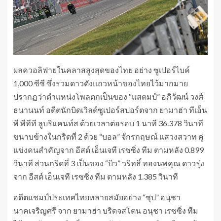
ผลควอลิฟายในคลาสสูงสุดของไทย อย่าง ซูเปอร์ไบค์
1,000 ซีซี ซึ่งรวมดาวดังแถวหน้าของไทยไว้มากมาย
ปรากฏว่าตำแหน่งโพลตกเป็นของ “แสตมป์” อภิวัฒน์ วงศ์
ธนานนท์ อดีตนักบิดเวิลด์ซูเปอร์สปอร์ตจาก ยามาฮ่า ทีเอ็น
พี พีทีที ลูบริแคนท์ส ด้วยเวลาต่อรอบ 1 นาที 36.378 วินาที
ขนาบข้างในกริดที่ 2 ด้วย “บอล” จักรกฤษณ์ แสวงสวาท คู่
แข่งคนสำคัญจาก อีสต์ เอ็นเจที เรซซิ่ง ทีม ตามหลัง 0.899
วินาที ส่วนกริดที่ 3 เป็นของ “บิว” วริทธิ์ ทองนพคุณ ดาวรุ่ง
จาก อีสต์ เอ็นเจที เรซซิ่ง ทีม ตามหลัง 1.385 วินาที
อดีตแชมป์ประเทศไทยหลายสมัยอย่าง “ซุป” อนุชา
นาคเจริญศรี จาก ยามาฮ่า บริดจสโตน อนุชา เรซซิ่ง ทีม