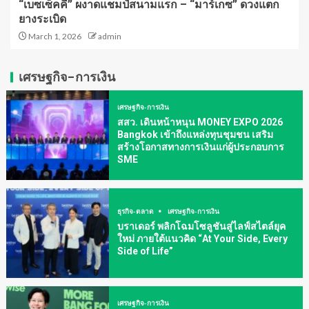
“เบซเซ็คคี” ผงาดแชมป์สนามแรก – “มาร์เกซ” ดวงแตก
ยางระเบิด
March 1, 2026
admin
เศรษฐกิจ-การเงิน
เศรษฐกิจ-การเงิน
สสว. เดินหน้าหนุน MONEY EXPO 2026
Bangkok เข้าถึงแหล่งทุนชุมชน เสริม
สร้างโอกาสทางการเงินแก่ผู้ประกอบการ
SME
ธุรกิจ-ตลาด
เศรษฐกิจ-การเงิน
บราเดอร์ พลิกโฉมโซลูชันสู่ไลฟ์สไตล์ยุค
ใหม่ ภายใต้แนวคิด “At Your Side, Every
Side of Life”
เศรษฐกิจ-การเงิน