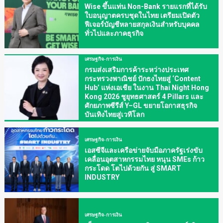
Wise ขึ้นแท่น Non-Bank รายแรกที่ได้รับ
ใบอนุญาตครบชุดในไทย เตรียมเปิดตัว
ฟีเจอร์บัญชีหลายสกุลเงินสำหรับบุคคล
ทั่วไปและภาคธุรกิจ
เศรษฐกิจ-การเงิน
กรมส่งเสริมการค้าระหว่างประเทศ
กระทรวงพาณิชย์ ปักธงไทยสู่ ‘Content
Hub’ แห่งเอเชีย ในงาน Thai Night Hong
Kong 2026 ชูยุทธศาสตร์ 4 Pillars และ
ศักยภาพซีรีส์ Y–GL ขยายโอกาสธุรกิจ
บันเทิงไทยสู่เวทีโลก
เศรษฐกิจ-การเงิน
เอสซีจีและเครือข่ายจับมือภาครัฐเร่งขับ
เคลื่อนอุตสาหกรรมไทย หนุน SMEs ก้าว
กระโดด โตไปด้วยกัน สู่ SMART
INDUSTRY
เศรษฐกิจ-การเงิน