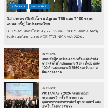
ธุรกิจ-ตลาด
เกษตร - SME
DJI เกษตร เปิดตัวโดรน Agras T55 และ T100 ระบบ
แบตเตอรี่คู่ ในประเทศไทย
DJI เกษตร เปิดตัวโดรน Agras T55 และ T100 ระบบแบตเตอรี่คู่
ในประเทศไทย ณ งาน AGRITECHNICA Asia 2026...
เกษตร - SME
เกษมชัยฟู้ด เตรียมความพร้อมเพิ่มกำลัง
การผลิตไข่ไก่ปลอดกรง 3 เท่า ตั้งเป้าผลิต
100 ล้านฟองกลางปี 2569 รองรับความ
ต้องการตลาด
เกษตร - SME
VICTAM Asia 2026 กลับมาเยือน
กรุงเทพฯ อีกครั้ง !! งานแสดง
อุตสาหกรรมอาหารสัตว์ สุขภาพสัตว์ และ
เทคโนโลยีการสีข้าว