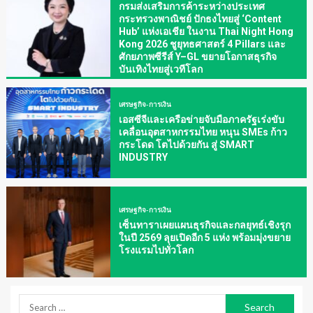
กรมส่งเสริมการค้าระหว่างประเทศ
กระทรวงพาณิชย์ ปักธงไทยสู่ ‘Content
Hub’ แห่งเอเชีย ในงาน Thai Night Hong
Kong 2026 ชูยุทธศาสตร์ 4 Pillars และ
ศักยภาพซีรีส์ Y–GL ขยายโอกาสธุรกิจ
บันเทิงไทยสู่เวทีโลก
เศรษฐกิจ-การเงิน
เอสซีจีและเครือข่ายจับมือภาครัฐเร่งขับ
เคลื่อนอุตสาหกรรมไทย หนุน SMEs ก้าว
กระโดด โตไปด้วยกัน สู่ SMART
INDUSTRY
เศรษฐกิจ-การเงิน
เซ็นทาราเผยแผนธุรกิจและกลยุทธ์เชิงรุก
ในปี 2569 ลุยเปิดอีก 5 แห่ง พร้อมมุ่งขยาย
โรงแรมไปทั่วโลก