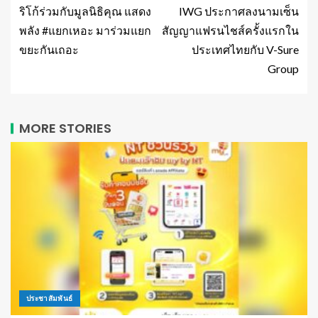
ริโก้ร่วมกับมูลนิธิคุณ แสดง
IWG ประกาศลงนามเซ็น
พลัง #แยกเหอะ มาร่วมแยก
สัญญาแฟรนไชส์ครั้งแรกใน
ขยะกันเถอะ
ประเทศไทยกับ V-Sure
Group
MORE STORIES
ประชาสัมพันธ์