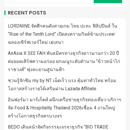
RECENT POSTS
LORDNINE จัดศึกคนดังสายเกม ไทย ปะทะ ฟิลิปปินส์ ใน
“Rise of the Tenth Lord” เปิดสงครามกิลด์ข้ามประเทศ
ฉลองเซิร์ฟเวอร์ใหม่ เฮเลนา
AirAsia X SEE FAH พันธมิตรทางธุรกิจยาวนานกว่า 20 ปี
ต่อยอดเสิร์ฟความอร่อย ยกเมนูระดับตำนาน “ข้าวหน้าไก่
ราชวงศ์” พุ่งทะยานสู่น่านฟ้า
ชวนรู้จักซิม my by NT เน็ตเร็ว แรง คุ้มค่าทั่วไทย พร้อม
โอกาสสร้างรายได้เสริมผ่าน Lazada Affiliate
อินฟอร์มา มาร์เก็ตส์ ผนึกเครือข่ายธุรกิจท่องเที่ยว-บริการ
จัด Food & Hospitality Thailand 2026เชื่อม 4 งานใหญ่
สร้างโอกาสธุรกิจครบวงจร
BEDO เดินหน้าจัดกิจกรรมเจรจาธุรกิจ “BIO TRADE