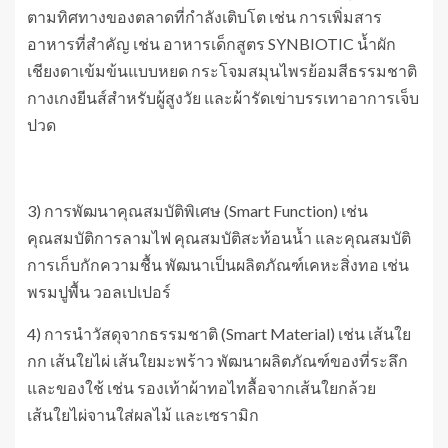
ตามทิศทางของตลาดที่กำลังเติบโต เช่น การเพิ่มสาร
อาหารที่สำคัญ เช่น อาหารเด็กสูตร SYNBIOTIC น้ำผัก
เชียงดาเข้มข้นแบบหยด กระโจมสมุนไพรย้อมสีธรรมชาติ
กางเกงยีนส์สำหรับผู้สูงวัย และผ้ารัดเข่าบรรเทาอาการเจ็บ
ปวด
3) การพัฒนาคุณสมบัติพิเศษ (Smart Function) เช่น
คุณสมบัติการลามไฟ คุณสมบัติสะท้อนน้ำ และคุณสมบัติ
การเก็บกักความชื้น พัฒนาเป็นผลิตภัณฑ์เคหะสิ่งทอ เช่น
พรมปูพื้น วอลเปเปอร์
4) การนำวัสดุจากธรรมชาติ (Smart Material) เช่น เส้นใย
กก เส้นใยไผ่ เส้นใยมะพร้าว พัฒนาผลิตภัณฑ์ของที่ระลึก
และของใช้ เช่น รองเท้าผ้าทอไทลื้อจากเส้นใยกล้วย
เส้นใยไผ่จานใส่ผลไม้ และเซรามิก