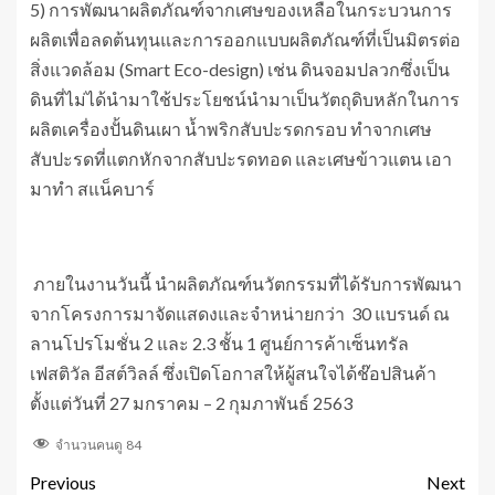
5) การพัฒนาผลิตภัณฑ์จากเศษของเหลือในกระบวนการ
ผลิตเพื่อลดต้นทุนและการออกแบบผลิตภัณฑ์ที่เป็นมิตรต่อ
สิ่งแวดล้อม (Smart Eco-design) เช่น ดินจอมปลวกซึ่งเป็น
ดินที่ไม่ได้นำมาใช้ประโยชน์นำมาเป็นวัตถุดิบหลักในการ
ผลิตเครื่องปั้นดินเผา น้ำพริกสับปะรดกรอบ ทำจากเศษ
สับปะรดที่แตกหักจากสับปะรดทอด และเศษข้าวแตน เอา
มาทำ สแน็คบาร์
ภายในงานวันนี้ นำผลิตภัณฑ์นวัตกรรมที่ได้รับการพัฒนา
จากโครงการมาจัดแสดงและจำหน่ายกว่า 30 แบรนด์ ณ
ลานโปรโมชั่น 2 และ 2.3 ชั้น 1 ศูนย์การค้าเซ็นทรัล
เฟสติวัล อีสต์วิลล์ ซึ่งเปิดโอกาสให้ผู้สนใจได้ช๊อปสินค้า
ตั้งแต่วันที่ 27 มกราคม – 2 กุมภาพันธ์ 2563
จำนวนคนดู
84
Previous
Next