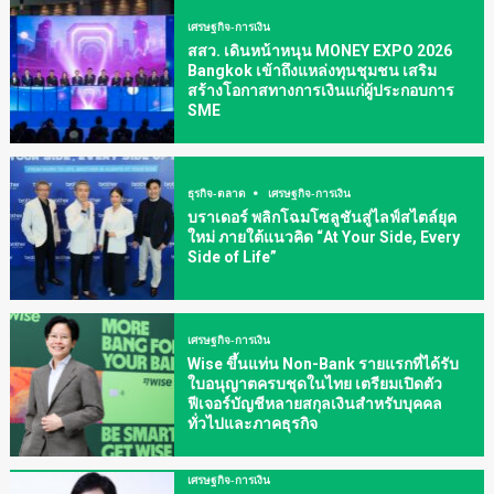
เศรษฐกิจ-การเงิน
สสว. เดินหน้าหนุน MONEY EXPO 2026
Bangkok เข้าถึงแหล่งทุนชุมชน เสริม
สร้างโอกาสทางการเงินแก่ผู้ประกอบการ
SME
ธุรกิจ-ตลาด
เศรษฐกิจ-การเงิน
บราเดอร์ พลิกโฉมโซลูชันสู่ไลฟ์สไตล์ยุค
ใหม่ ภายใต้แนวคิด “At Your Side, Every
Side of Life”
เศรษฐกิจ-การเงิน
Wise ขึ้นแท่น Non-Bank รายแรกที่ได้รับ
ใบอนุญาตครบชุดในไทย เตรียมเปิดตัว
ฟีเจอร์บัญชีหลายสกุลเงินสำหรับบุคคล
ทั่วไปและภาคธุรกิจ
เศรษฐกิจ-การเงิน