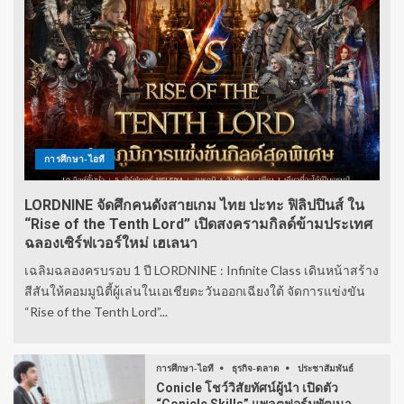
การศึกษา-ไอที
LORDNINE จัดศึกคนดังสายเกม ไทย ปะทะ ฟิลิปปินส์ ใน
“Rise of the Tenth Lord” เปิดสงครามกิลด์ข้ามประเทศ
ฉลองเซิร์ฟเวอร์ใหม่ เฮเลนา
เฉลิมฉลองครบรอบ 1 ปี LORDNINE : Infinite Class เดินหน้าสร้าง
สีสันให้คอมมูนิตี้ผู้เล่นในเอเชียตะวันออกเฉียงใต้ จัดการแข่งขัน
“Rise of the Tenth Lord”...
การศึกษา-ไอที
ธุรกิจ-ตลาด
ประชาสัมพันธ์
Conicle โชว์วิสัยทัศน์ผู้นำ เปิดตัว