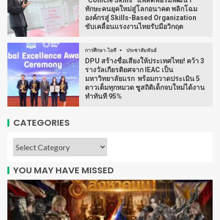
“Conicle Skills” แพลตฟอร์มพัฒนา
ทักษะคนยุคใหม่สู่โลกอนาคต พลิกโฉม
องค์กรสู่ Skills-Based Organization
ขับเคลื่อนแรงงานไทยรับมือวิกฤต
การศึกษา-ไอที
ประชาสัมพันธ์
DPU สร้างชื่อเสียงให้ประเทศไทย! คว้า 3
รางวัลเกียรติยศจาก IEAC เป็น
มหาวิทยาลัยแรก พร้อมกวาดประเมิน 5
ดาวเต็มทุกหมวด ชูสถิติเด็กจบใหม่ได้งาน
ทำทันที 95%
CATEGORIES
YOU MAY HAVE MISSED