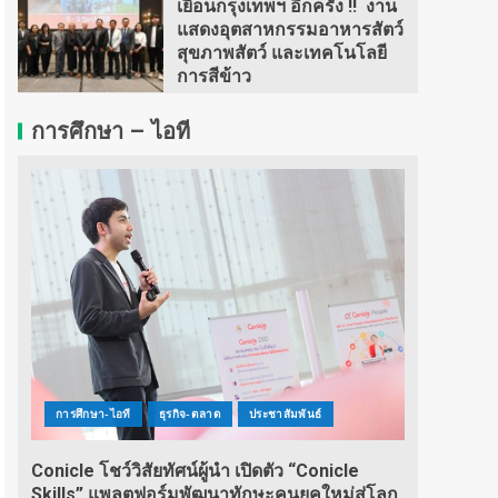
เยือนกรุงเทพฯ อีกครั้ง !! งาน
แสดงอุตสาหกรรมอาหารสัตว์
สุขภาพสัตว์ และเทคโนโลยี
การสีข้าว
การศึกษา – ไอที
การศึกษา-ไอที
ธุรกิจ-ตลาด
ประชาสัมพันธ์
Conicle โชว์วิสัยทัศน์ผู้นำ เปิดตัว “Conicle
Skills” แพลตฟอร์มพัฒนาทักษะคนยุคใหม่สู่โลก