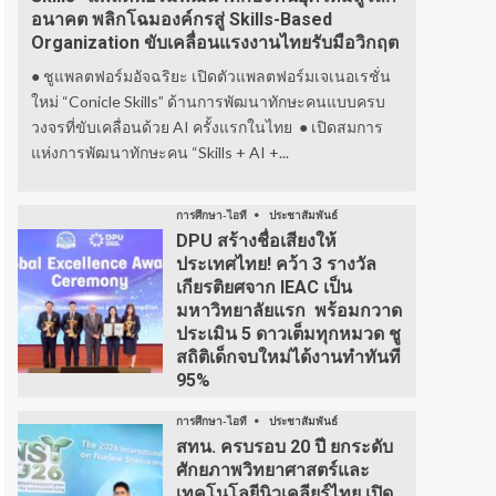
อนาคต พลิกโฉมองค์กรสู่ Skills-Based
Organization ขับเคลื่อนแรงงานไทยรับมือวิกฤต
● ชูแพลตฟอร์มอัจฉริยะ เปิดตัวแพลตฟอร์มเจเนอเรชั่น
ใหม่ “Conicle Skills” ด้านการพัฒนาทักษะคนแบบครบ
วงจรที่ขับเคลื่อนด้วย AI ครั้งแรกในไทย ● เปิดสมการ
แห่งการพัฒนาทักษะคน “Skills + AI +...
การศึกษา-ไอที
ประชาสัมพันธ์
DPU สร้างชื่อเสียงให้
ประเทศไทย! คว้า 3 รางวัล
เกียรติยศจาก IEAC เป็น
มหาวิทยาลัยแรก พร้อมกวาด
ประเมิน 5 ดาวเต็มทุกหมวด ชู
สถิติเด็กจบใหม่ได้งานทำทันที
95%
การศึกษา-ไอที
ประชาสัมพันธ์
สทน. ครบรอบ 20 ปี ยกระดับ
ศักยภาพวิทยาศาสตร์และ
เทคโนโลยีนิวเคลียร์ไทย เปิด