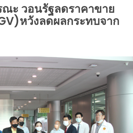
ารณะ วอนรัฐลดราคาขาย
NGV)หวังลดผลกระทบจาก