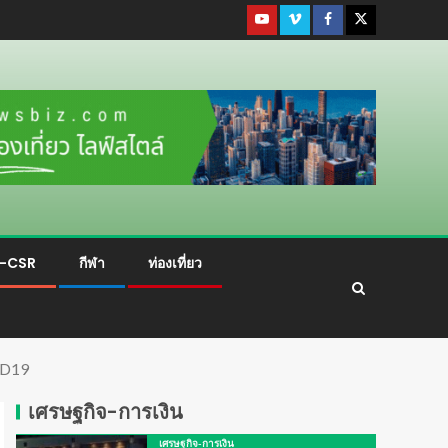
ม-CSR
กีฬา
ท่องเที่ยว
ID19
เศรษฐกิจ-การเงิน
เศรษฐกิจ-การเงิน