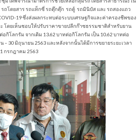
ี่ประชุมได้พิจารณามาตรการช่วยเหลือกลุ่มรถโดยสารสาธารณะใน
ถโดยสาร รถแท็กซี่ รถตุ๊กตุ๊ก รถตู้ รถมินิบัส และ รถสองแถว
COVID-19 ซึ่งส่งผลกระทบต่อระบบเศรษฐกิจและค่าครองชีพของ
โดยเห็นชอบให้ปรับราคาขายปลีกก๊าซธรรมชาติสำหรับยาน
ิโลกรัม จากเดิม 13.62 บาทต่อกิโลกรัม เป็น 10.62 บาทต่อ
เมษายน – 30 มิถุนายน 2563 และหลังจากนั้นได้มีการขยายระยะเวลา
 31 กรกฎาคม 2563