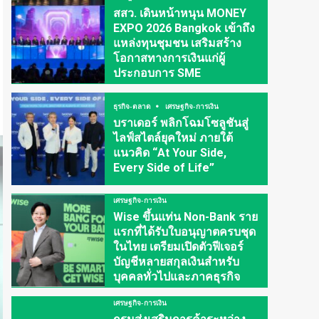
สสว. เดินหน้าหนุน MONEY
EXPO 2026 Bangkok เข้าถึง
แหล่งทุนชุมชน เสริมสร้าง
โอกาสทางการเงินแก่ผู้
ประกอบการ SME
ธุรกิจ-ตลาด
เศรษฐกิจ-การเงิน
บราเดอร์ พลิกโฉมโซลูชันสู่
ไลฟ์สไตล์ยุคใหม่ ภายใต้
แนวคิด “At Your Side,
Every Side of Life”
เศรษฐกิจ-การเงิน
Wise ขึ้นแท่น Non-Bank ราย
แรกที่ได้รับใบอนุญาตครบชุด
ในไทย เตรียมเปิดตัวฟีเจอร์
บัญชีหลายสกุลเงินสำหรับ
บุคคลทั่วไปและภาคธุรกิจ
เศรษฐกิจ-การเงิน