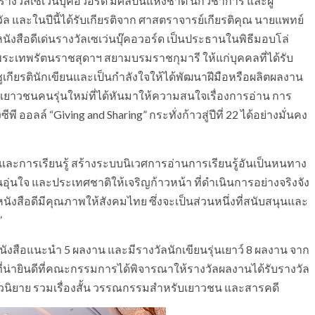
รางวัลเซเว่นบุ๊คอวอร์ด มีศิลปินแห่งชาติ นักวิชาการ และผู้
 และในปีนี้ได้รับเกียรติจาก ศาสตราจารย์เกียรติคุณ นายแพทย์
งสือดีเด่นรางวัลเซเว่นบุ๊คอวอร์ด เป็นประธานในพิธีมอบโล่
ะเทพรัตนราชสุดาฯ สยามบรมราชกุมารี ให้แก่บุคคลที่ได้รับ
ิดชูเกียรตินักเขียนและเป็นกำลังใจให้ได้พัฒนาฝีมือหรือผลิตผลงาน
ยาวชนคนรุ่นใหม่ที่ได้หันมาให้ความสนใจเรื่องการอ่าน การ
ลล์ “Giving and Sharing” กระทั่งก้าวสู่ปีที่ 22 ได้อย่างมั่นคง
น และการเรียนรู้ สร้างระบบนิเวศการอ่านการเรียนรู้อันเป็นหนทาง
นใจ และประเทศชาติให้เจริญก้าวหน้า ที่ดำเนินการอย่างจริงจัง
มหนังสือดีมีคุณภาพให้สังคมไทย ซึ่งจะเป็นส่วนหนึ่งที่สนับสนุนและ
”
ล หนังสือแนะนำ 5 ผลงาน และมีรางวัลนักเขียนรุ่นเยาว์ 8 ผลงาน จาก
นที่น่ายินดีที่คณะกรรมการได้พิจารณาให้รางวัลผลงานได้รับรางวัล
น นวนิยาย รวมเรื่องสั้น วรรณกรรมสำหรับเยาวชน และสารคดี