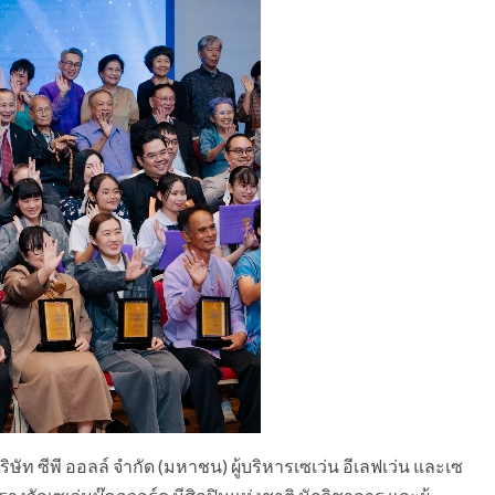
ิษัท ซีพี ออลล์ จำกัด (มหาชน) ผู้บริหารเซเว่น อีเลฟเว่น และเซ