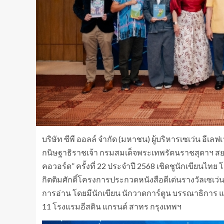
บริษัท ซีพี ออลล์ จำกัด (มหาชน) ผู้บริหารเซเว่น อีเล
กนิษฐาธิราชเจ้า กรมสมเด็จพระเทพรัตนราชสุดาฯ สยามบ
คอวอร์ด” ครั้งที่ 22 ประจำปี 2568 เชิดชูนักเขียนไ
กิตติมศักดิ์โครงการประกวดหนังสือดีเด่นรางวัลเซเ
การอ่าน โดยมีนักเขียน นักวาดการ์ตูน บรรณาธิการ และส
11 โรงแรมอีสติน แกรนด์ สาทร กรุงเทพฯ