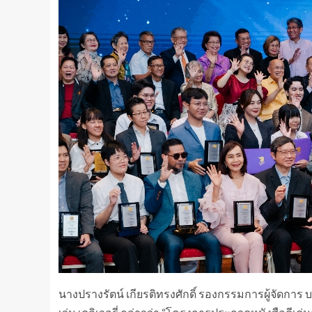
นางปรางรัตน์ เกียรติทรงศักดิ์ รองกรรมการผู้จัดการ บร