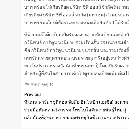
บาท พร้อมโล่เกียรติยศ บริษัท ซีพี ออลล์ จำกัด (มหาช
เกียรติยศ บริษัท ซีพี ออลล์ จำกัด (มหาชน) ส่วนประเภท
บาท พร้อมเกียรติบัตร และรองชนะเลิศอันดับ 1 ได้รับเ
ซีพี ออลล์ ได้เตรียมเปิดรับผลงานจากนักเขียนและสำนั
กวีนิพนธ์ การ์ตูน นวนิยาย รวมเรื่องสั้น วรรณกรรมสำ
คือ กวีนิพนธ์ การ์ตูน นวนิยายขนาดสั้น และรวมเรื่
เทพรัตนราชสุดาฯ สยามบรมราชกุมารี (อยู่ระหว่างดำ
ยกเว้นประเภทรางวัลนักเขียนรุ่นเยาว์) โดยเปิดรับผลงาน
สำหรับผู้ที่สนใจสามารถเข้าไปดูรายละเอียดเพิ่มเติมได้ท
จำนวนคนดู
16
Previous
ที.แมน ฟาร์มาซูติคอล จับมือ อินโนบิก (เอเซีย) ลงน
ร่วมมือพัฒนานวัตกรรม โพรไบโอติกสายพันธุ์ไทย สู่
ผลิตภัณฑ์สุขภาพ ต่อยอดเศรษฐกิจชีวภาพของประเท