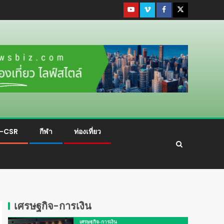
ม-CSR
กีฬา
ท่องเที่ยว
เศรษฐกิจ-การเงิน
เศรษฐกิจ-การเงิน