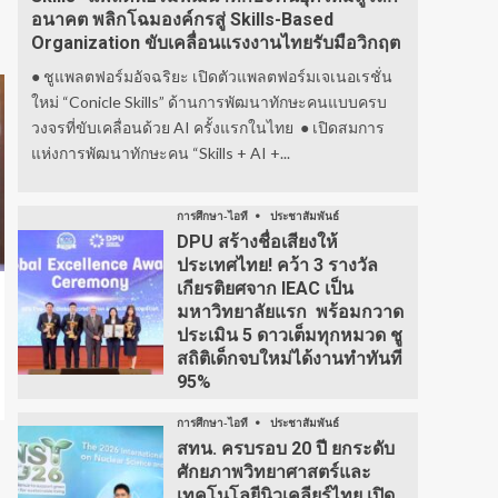
อนาคต พลิกโฉมองค์กรสู่ Skills-Based
Organization ขับเคลื่อนแรงงานไทยรับมือวิกฤต
● ชูแพลตฟอร์มอัจฉริยะ เปิดตัวแพลตฟอร์มเจเนอเรชั่น
ใหม่ “Conicle Skills” ด้านการพัฒนาทักษะคนแบบครบ
วงจรที่ขับเคลื่อนด้วย AI ครั้งแรกในไทย ● เปิดสมการ
แห่งการพัฒนาทักษะคน “Skills + AI +...
การศึกษา-ไอที
ประชาสัมพันธ์
DPU สร้างชื่อเสียงให้
ประเทศไทย! คว้า 3 รางวัล
เกียรติยศจาก IEAC เป็น
มหาวิทยาลัยแรก พร้อมกวาด
ประเมิน 5 ดาวเต็มทุกหมวด ชู
สถิติเด็กจบใหม่ได้งานทำทันที
95%
การศึกษา-ไอที
ประชาสัมพันธ์
สทน. ครบรอบ 20 ปี ยกระดับ
ศักยภาพวิทยาศาสตร์และ
เทคโนโลยีนิวเคลียร์ไทย เปิด