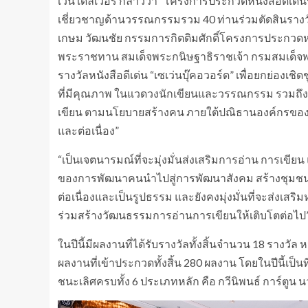
เว่น เดลิเวอรี่ กล่าวว่า “โครงการประกวดหนังสือดีเด่น
เชี่ยวชาญด้านวรรณกรรมรวม 40 ท่านร่วมตัดสินรางวัล
เกษม วัฒนชัย กรรมการกิตติมศักดิ์โครงการประกวดหนั
พระราชทาน สมเด็จพระกนิษฐาธิราชเจ้า กรมสมเด็จพร
รางวัลหนังสือดีเด่น “เซเว่นบุ๊คอวอร์ด” เพื่อยกย่องเช
ที่มีคุณภาพ ในแวดวงนักเขียนและวรรณกรรม รวมถึงเ
เขียน ตามนโยบายสร้างคน ภายใต้ปณิธานองค์กรของซีพี ออ
และต่อเนื่อง”
“เป็นเจตนารมณ์ที่จะมุ่งมั่นส่งเสริมการอ่าน การเขีย
ของการพัฒนาคนนำไปสู่การพัฒนาสังคม สร้างชุมชนอุ่
ต่อเนื่องและเป็นรูปธรรม และยังคงมุ่งมั่นที่จะส่งเสริ
ร่วมสร้างวัฒนธรรมการอ่านการเขียนให้เติบโตต่อไป
ในปีนี้มีผลงานที่ได้รับรางวัลทั้งสิ้นจำนวน 18 รางวั
ผลงานที่เข้าประกวดทั้งสิ้น 280 ผลงาน โดยในปีนี้เป็
ชนะเลิศครบทั้ง 6 ประเภทหลัก คือ กวีนิพนธ์ การ์ตู