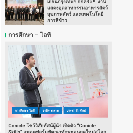
เยือนกรุงเทพฯ อีกครั้ง !! งาน
แสดงอุตสาหกรรมอาหารสัตว์
สุขภาพสัตว์ และเทคโนโลยี
การสีข้าว
การศึกษา – ไอที
การศึกษา-ไอที
ธุรกิจ-ตลาด
ประชาสัมพันธ์
Conicle โชว์วิสัยทัศน์ผู้นำ เปิดตัว “Conicle
Skills” แพลตฟอร์มพัฒนาทักษะคนยุคใหม่สู่โลก