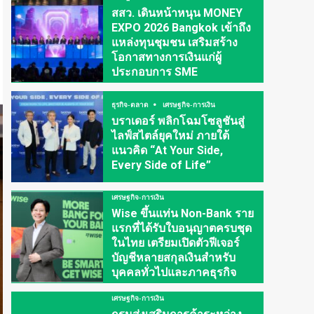
สสว. เดินหน้าหนุน MONEY
EXPO 2026 Bangkok เข้าถึง
แหล่งทุนชุมชน เสริมสร้าง
โอกาสทางการเงินแก่ผู้
ประกอบการ SME
ธุรกิจ-ตลาด
เศรษฐกิจ-การเงิน
บราเดอร์ พลิกโฉมโซลูชันสู่
ไลฟ์สไตล์ยุคใหม่ ภายใต้
แนวคิด “At Your Side,
Every Side of Life”
เศรษฐกิจ-การเงิน
Wise ขึ้นแท่น Non-Bank ราย
แรกที่ได้รับใบอนุญาตครบชุด
ในไทย เตรียมเปิดตัวฟีเจอร์
บัญชีหลายสกุลเงินสำหรับ
บุคคลทั่วไปและภาคธุรกิจ
เศรษฐกิจ-การเงิน