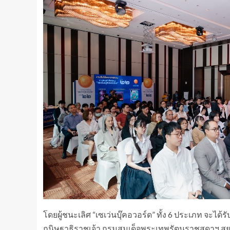
โดยผู้ชนะเลิศ “เซเว่นบุ๊คอวอร์ด” ทั้ง 6 ประเภท จะ
กนิษฐาธิราชเจ้า กรมสมเด็จพระเทพรัตนราชสุดาฯ สยา