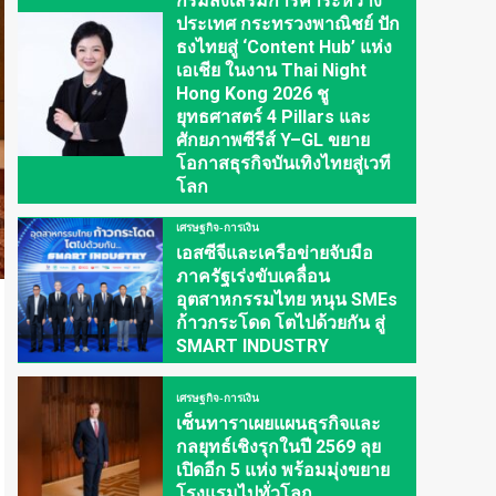
กรมส่งเสริมการค้าระหว่าง
ประเทศ กระทรวงพาณิชย์ ปัก
ธงไทยสู่ ‘Content Hub’ แห่ง
เอเชีย ในงาน Thai Night
Hong Kong 2026 ชู
ยุทธศาสตร์ 4 Pillars และ
ศักยภาพซีรีส์ Y–GL ขยาย
โอกาสธุรกิจบันเทิงไทยสู่เวที
โลก
เศรษฐกิจ-การเงิน
เอสซีจีและเครือข่ายจับมือ
ภาครัฐเร่งขับเคลื่อน
อุตสาหกรรมไทย หนุน SMEs
ก้าวกระโดด โตไปด้วยกัน สู่
SMART INDUSTRY
เศรษฐกิจ-การเงิน
เซ็นทาราเผยแผนธุรกิจและ
กลยุทธ์เชิงรุกในปี 2569 ลุย
เปิดอีก 5 แห่ง พร้อมมุ่งขยาย
โรงแรมไปทั่วโลก