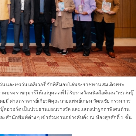
ฟเว่น และเซเว่น เดลิเวอรี่ จัดพิธีมอบโล่พระราชทาน สมเด็จพระ
รมราชกุมารีให้แก่บุคคลที่ได้รับรางวัลหนังสือดีเด่น “เซเว่นบุ๊
ทย โดยมี ศาสตราจารย์เกียรติคุณ นายแพทย์เกษม วัฒนชัย กรรมการ
ว่นบุ๊คอวอร์ด เป็นประธานมอบรางวัล และแสดงปาฐกถาพิเศษด้าน
ำนักพิมพ์ต่าง ๆ เข้าร่วมงานอย่างคับคั่ง ณ ห้องสุรศักดิ์ 1 ชั้น