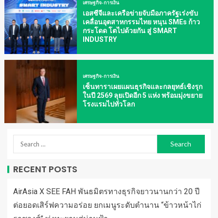
เศรษฐกิจ-การเงิน
เอสซีจีและเครือข่ายจับมือภาครัฐเร่งขับ
เคลื่อนอุตสาหกรรมไทย หนุน SMEs ก้าว
กระโดด โตไปด้วยกัน สู่ SMART
INDUSTRY
เศรษฐกิจ-การเงิน
เซ็นทาราเผยแผนธุรกิจและกลยุทธ์เชิงรุก
ในปี 2569 ลุยเปิดอีก 5 แห่ง พร้อมมุ่งขยาย
โรงแรมไปทั่วโลก
RECENT POSTS
AirAsia X SEE FAH พันธมิตรทางธุรกิจยาวนานกว่า 20 ปี
ต่อยอดเสิร์ฟความอร่อย ยกเมนูระดับตำนาน “ข้าวหน้าไก่