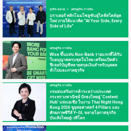
ธุรกิจ-ตลาด
เศรษฐกิจ-การเงิน
บราเดอร์ พลิกโฉมโซลูชันสู่ไลฟ์สไตล์ยุค
ใหม่ ภายใต้แนวคิด “At Your Side, Every
Side of Life”
เศรษฐกิจ-การเงิน
Wise ขึ้นแท่น Non-Bank รายแรกที่ได้รับ
ใบอนุญาตครบชุดในไทย เตรียมเปิดตัว
ฟีเจอร์บัญชีหลายสกุลเงินสำหรับบุคคล
ทั่วไปและภาคธุรกิจ
เศรษฐกิจ-การเงิน
กรมส่งเสริมการค้าระหว่างประเทศ
กระทรวงพาณิชย์ ปักธงไทยสู่ ‘Content
Hub’ แห่งเอเชีย ในงาน Thai Night Hong
Kong 2026 ชูยุทธศาสตร์ 4 Pillars และ
ศักยภาพซีรีส์ Y–GL ขยายโอกาสธุรกิจ
บันเทิงไทยสู่เวทีโลก