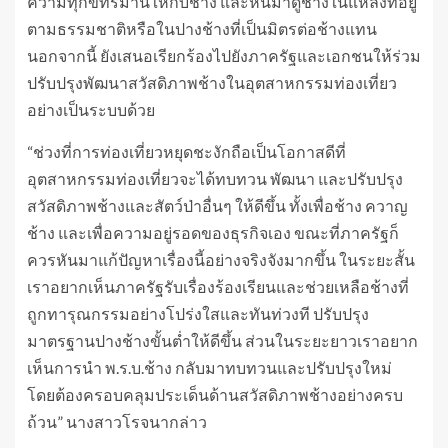
ความทุกข์ทรมานให้กับช้าง และหันมาดูช้างในแหล่งที่อยู่
ตามธรรมชาติหรือในปางช้างที่เป็นมิตรต่อช้างแทน
นอกจากนี้ ยังเสนอเรียกร้องไปยังภาครัฐและเอกชนให้ร่วม
ปรับปรุงพัฒนาสวัสดิภาพช้างในอุตสาหกรรมท่องเที่ยว
อย่างเป็นระบบด้วย
“ช่วงที่การท่องเที่ยวหยุดชะงักถือเป็นโอกาสดีที่
อุตสาหกรรมท่องเที่ยวจะได้ทบทวน พัฒนา และปรับปรุง
สวัสดิภาพช้างและสัตว์ป่าอื่นๆ ให้ดีขึ้น ทั้งเพื่อช้าง ควาญ
ช้าง และเพื่อความอยู่รอดของธุรกิจเอง ขณะที่ภาครัฐก็
ควรหันมาแก้ปัญหาเรื่องนี้อย่างจริงจังมากขึ้น ในระยะสั้น
เราอยากเห็นภาครัฐรับเรื่องร้องเรียนและช่วยเหลือช้างที่
ถูกทารุณกรรมอย่างโปร่งใสและทันท่วงที ปรับปรุง
มาตรฐานปางช้างขั้นต่ำให้ดีขึ้น ส่วนในระยะยาวเราอยาก
เห็นการนำ พ.ร.บ.ช้าง กลับมาทบทวนและปรับปรุงใหม่
โดยต้องครอบคลุมประเด็นด้านสวัสดิภาพช้างอย่างครบ
ถ้วน” นางสาวโรจนากล่าว