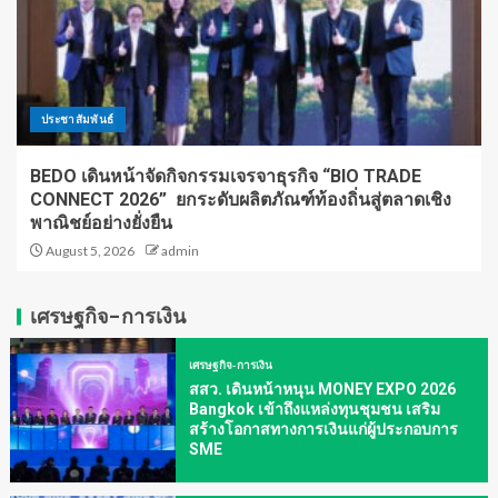
ประชาสัมพันธ์
BEDO เดินหน้าจัดกิจกรรมเจรจาธุรกิจ “BIO TRADE
CONNECT 2026” ยกระดับผลิตภัณฑ์ท้องถิ่นสู่ตลาดเชิง
พาณิชย์อย่างยั่งยืน
August 5, 2026
admin
เศรษฐกิจ-การเงิน
เศรษฐกิจ-การเงิน
สสว. เดินหน้าหนุน MONEY EXPO 2026
Bangkok เข้าถึงแหล่งทุนชุมชน เสริม
สร้างโอกาสทางการเงินแก่ผู้ประกอบการ
SME