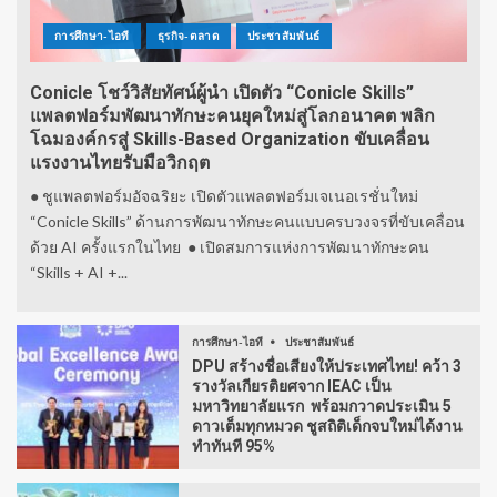
การศึกษา-ไอที
ธุรกิจ-ตลาด
ประชาสัมพันธ์
Conicle โชว์วิสัยทัศน์ผู้นำ เปิดตัว “Conicle Skills”
แพลตฟอร์มพัฒนาทักษะคนยุคใหม่สู่โลกอนาคต พลิก
โฉมองค์กรสู่ Skills-Based Organization ขับเคลื่อน
แรงงานไทยรับมือวิกฤต
● ชูแพลตฟอร์มอัจฉริยะ เปิดตัวแพลตฟอร์มเจเนอเรชั่นใหม่
“Conicle Skills” ด้านการพัฒนาทักษะคนแบบครบวงจรที่ขับเคลื่อน
ด้วย AI ครั้งแรกในไทย ● เปิดสมการแห่งการพัฒนาทักษะคน
“Skills + AI +...
การศึกษา-ไอที
ประชาสัมพันธ์
DPU สร้างชื่อเสียงให้ประเทศไทย! คว้า 3
รางวัลเกียรติยศจาก IEAC เป็น
มหาวิทยาลัยแรก พร้อมกวาดประเมิน 5
ดาวเต็มทุกหมวด ชูสถิติเด็กจบใหม่ได้งาน
ทำทันที 95%