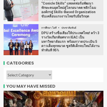
“Conicle Skills” แพลตฟอร์มพัฒนา
ทักษะคนยุคใหม่สู่โลกอนาคต พลิกโฉม
องค์กรสู่ Skills-Based Organization
ขับเคลื่อนแรงงานไทยรับมือวิกฤต
การศึกษา-ไอที
ประชาสัมพันธ์
DPU สร้างชื่อเสียงให้ประเทศไทย! คว้า 3
รางวัลเกียรติยศจาก IEAC เป็น
มหาวิทยาลัยแรก พร้อมกวาดประเมิน 5
ดาวเต็มทุกหมวด ชูสถิติเด็กจบใหม่ได้งาน
ทำทันที 95%
CATEGORIES
YOU MAY HAVE MISSED