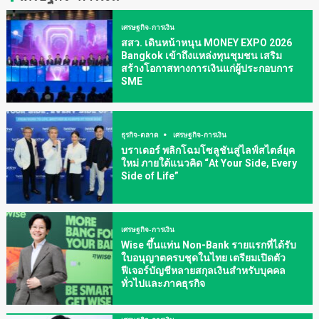
เศรษฐกิจ-การเงิน
สสว. เดินหน้าหนุน MONEY EXPO 2026
Bangkok เข้าถึงแหล่งทุนชุมชน เสริม
สร้างโอกาสทางการเงินแก่ผู้ประกอบการ
SME
ธุรกิจ-ตลาด
เศรษฐกิจ-การเงิน
บราเดอร์ พลิกโฉมโซลูชันสู่ไลฟ์สไตล์ยุค
ใหม่ ภายใต้แนวคิด “At Your Side, Every
Side of Life”
เศรษฐกิจ-การเงิน
Wise ขึ้นแท่น Non-Bank รายแรกที่ได้รับ
ใบอนุญาตครบชุดในไทย เตรียมเปิดตัว
ฟีเจอร์บัญชีหลายสกุลเงินสำหรับบุคคล
ทั่วไปและภาคธุรกิจ