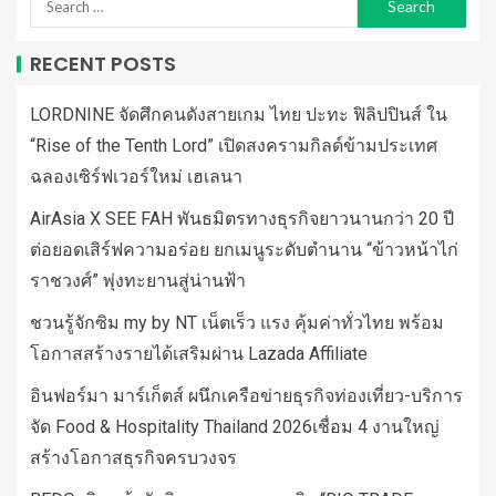
RECENT POSTS
LORDNINE จัดศึกคนดังสายเกม ไทย ปะทะ ฟิลิปปินส์ ใน
“Rise of the Tenth Lord” เปิดสงครามกิลด์ข้ามประเทศ
ฉลองเซิร์ฟเวอร์ใหม่ เฮเลนา
AirAsia X SEE FAH พันธมิตรทางธุรกิจยาวนานกว่า 20 ปี
ต่อยอดเสิร์ฟความอร่อย ยกเมนูระดับตำนาน “ข้าวหน้าไก่
ราชวงศ์” พุ่งทะยานสู่น่านฟ้า
ชวนรู้จักซิม my by NT เน็ตเร็ว แรง คุ้มค่าทั่วไทย พร้อม
โอกาสสร้างรายได้เสริมผ่าน Lazada Affiliate
อินฟอร์มา มาร์เก็ตส์ ผนึกเครือข่ายธุรกิจท่องเที่ยว-บริการ
จัด Food & Hospitality Thailand 2026เชื่อม 4 งานใหญ่
สร้างโอกาสธุรกิจครบวงจร