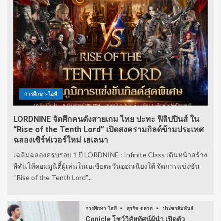
การศึกษา-ไอที
LORDNINE จัดศึกคนดังสายเกม ไทย ปะทะ ฟิลิปปินส์ ใน
“Rise of the Tenth Lord” เปิดสงครามกิลด์ข้ามประเทศ
ฉลองเซิร์ฟเวอร์ใหม่ เฮเลนา
เฉลิมฉลองครบรอบ 1 ปี LORDNINE : Infinite Class เดินหน้าสร้าง
สีสันให้คอมมูนิตี้ผู้เล่นในเอเชียตะวันออกเฉียงใต้ จัดการแข่งขัน
“Rise of the Tenth Lord”...
การศึกษา-ไอที
ธุรกิจ-ตลาด
ประชาสัมพันธ์
Conicle โชว์วิสัยทัศน์ผู้นำ เปิดตัว