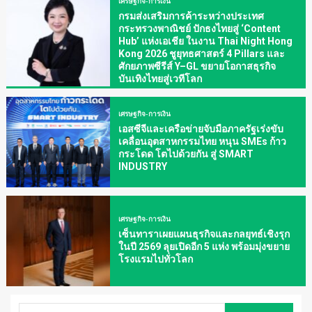
เศรษฐกิจ-การเงิน
กรมส่งเสริมการค้าระหว่างประเทศ
กระทรวงพาณิชย์ ปักธงไทยสู่ ‘Content
Hub’ แห่งเอเชีย ในงาน Thai Night Hong
Kong 2026 ชูยุทธศาสตร์ 4 Pillars และ
ศักยภาพซีรีส์ Y–GL ขยายโอกาสธุรกิจ
บันเทิงไทยสู่เวทีโลก
เศรษฐกิจ-การเงิน
เอสซีจีและเครือข่ายจับมือภาครัฐเร่งขับ
เคลื่อนอุตสาหกรรมไทย หนุน SMEs ก้าว
กระโดด โตไปด้วยกัน สู่ SMART
INDUSTRY
เศรษฐกิจ-การเงิน
เซ็นทาราเผยแผนธุรกิจและกลยุทธ์เชิงรุก
ในปี 2569 ลุยเปิดอีก 5 แห่ง พร้อมมุ่งขยาย
โรงแรมไปทั่วโลก