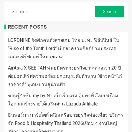
RECENT POSTS
LORDNINE จัดศึกคนดังสายเกม ไทย ปะทะ ฟิลิปปินส์ ใน
“Rise of the Tenth Lord” เปิดสงครามกิลด์ข้ามประเทศ
ฉลองเซิร์ฟเวอร์ใหม่ เฮเลนา
AirAsia X SEE FAH พันธมิตรทางธุรกิจยาวนานกว่า 20 ปี
ต่อยอดเสิร์ฟความอร่อย ยกเมนูระดับตำนาน “ข้าวหน้าไก่
ราชวงศ์” พุ่งทะยานสู่น่านฟ้า
ชวนรู้จักซิม my by NT เน็ตเร็ว แรง คุ้มค่าทั่วไทย พร้อม
โอกาสสร้างรายได้เสริมผ่าน Lazada Affiliate
อินฟอร์มา มาร์เก็ตส์ ผนึกเครือข่ายธุรกิจท่องเที่ยว-บริการ
จัด Food & Hospitality Thailand 2026เชื่อม 4 งานใหญ่
สร้างโอกาสธุรกิจครบวงจร