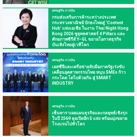
เศรษฐกิจ-การเงิน
กรมส่งเสริมการค้าระหว่างประเทศ
กระทรวงพาณิชย์ ปักธงไทยสู่ ‘Content
Hub’ แห่งเอเชีย ในงาน Thai Night Hong
Kong 2026 ชูยุทธศาสตร์ 4 Pillars และ
ศักยภาพซีรีส์ Y–GL ขยายโอกาสธุรกิจ
บันเทิงไทยสู่เวทีโลก
เศรษฐกิจ-การเงิน
เอสซีจีและเครือข่ายจับมือภาครัฐเร่งขับ
เคลื่อนอุตสาหกรรมไทย หนุน SMEs ก้าว
กระโดด โตไปด้วยกัน สู่ SMART
INDUSTRY
เศรษฐกิจ-การเงิน
เซ็นทาราเผยแผนธุรกิจและกลยุทธ์เชิงรุก
ในปี 2569 ลุยเปิดอีก 5 แห่ง พร้อมมุ่งขยาย
โรงแรมไปทั่วโลก