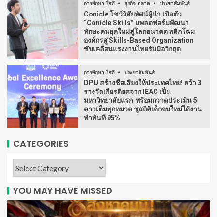
การศึกษา-ไอที
ธุรกิจ-ตลาด
ประชาสัมพันธ์
Conicle โชว์วิสัยทัศน์ผู้นำ เปิดตัว
“Conicle Skills” แพลตฟอร์มพัฒนา
ทักษะคนยุคใหม่สู่โลกอนาคต พลิกโฉม
องค์กรสู่ Skills-Based Organization
ขับเคลื่อนแรงงานไทยรับมือวิกฤต
การศึกษา-ไอที
ประชาสัมพันธ์
DPU สร้างชื่อเสียงให้ประเทศไทย! คว้า 3
รางวัลเกียรติยศจาก IEAC เป็น
มหาวิทยาลัยแรก พร้อมกวาดประเมิน 5
ดาวเต็มทุกหมวด ชูสถิติเด็กจบใหม่ได้งาน
ทำทันที 95%
CATEGORIES
YOU MAY HAVE MISSED