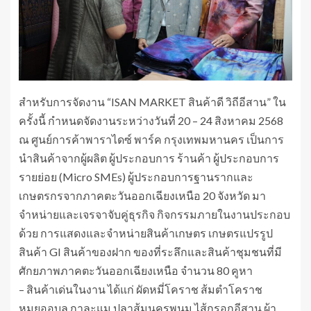
สำหรับการจัดงาน “ISAN MARKET สินค้าดี วิถีอีสาน” ใน
ครั้งนี้ กำหนดจัดงานระหว่างวันที่ 20 – 24 สิงหาคม 2568
ณ ศูนย์การค้าพาราไดซ์ พาร์ค กรุงเทพมหานคร เป็นการ
นำสินค้าจากผู้ผลิต ผู้ประกอบการ ร้านค้า ผู้ประกอบการ
รายย่อย (Micro SMEs) ผู้ประกอบการฐานรากและ
เกษตรกรจากภาคตะวันออกเฉียงเหนือ 20 จังหวัด มา
จำหน่ายและเจรจาจับคู่ธุรกิจ กิจกรรมภายในงานประกอบ
ด้วย การแสดงและจำหน่ายสินค้าเกษตร เกษตรแปรรูป
สินค้า GI สินค้าของฝาก ของที่ระลึกและสินค้าชุมชนที่มี
ศักยภาพภาคตะวันออกเฉียงเหนือ จำนวน 80 คูหา
– สินค้าเด่นในงาน ได้แก่ ผัดหมี่โคราช ส้มตำโคราช
หมูยออุบล กาละแม ปลาส้มนครพนม ไส้กรอกอีสาน ผ้า