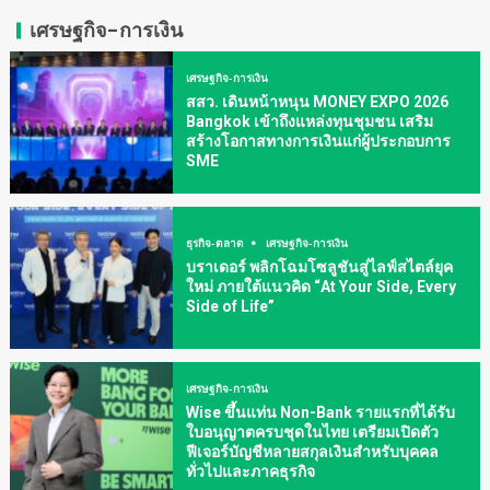
เศรษฐกิจ-การเงิน
เศรษฐกิจ-การเงิน
สสว. เดินหน้าหนุน MONEY EXPO 2026
Bangkok เข้าถึงแหล่งทุนชุมชน เสริม
สร้างโอกาสทางการเงินแก่ผู้ประกอบการ
SME
ธุรกิจ-ตลาด
เศรษฐกิจ-การเงิน
บราเดอร์ พลิกโฉมโซลูชันสู่ไลฟ์สไตล์ยุค
ใหม่ ภายใต้แนวคิด “At Your Side, Every
Side of Life”
เศรษฐกิจ-การเงิน
Wise ขึ้นแท่น Non-Bank รายแรกที่ได้รับ
ใบอนุญาตครบชุดในไทย เตรียมเปิดตัว
ฟีเจอร์บัญชีหลายสกุลเงินสำหรับบุคคล
ทั่วไปและภาคธุรกิจ