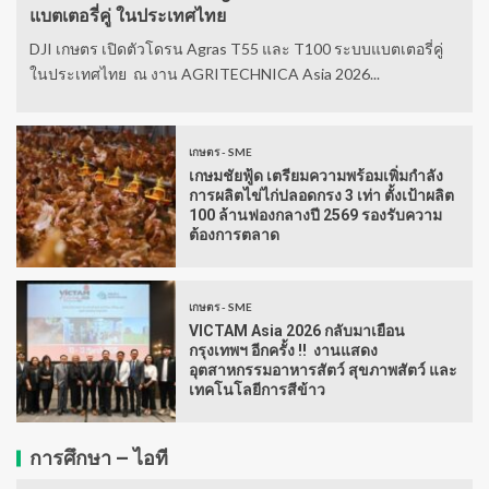
แบตเตอรี่คู่ ในประเทศไทย
DJI เกษตร เปิดตัวโดรน Agras T55 และ T100 ระบบแบตเตอรี่คู่
ในประเทศไทย ณ งาน AGRITECHNICA Asia 2026...
เกษตร - SME
เกษมชัยฟู้ด เตรียมความพร้อมเพิ่มกำลัง
การผลิตไข่ไก่ปลอดกรง 3 เท่า ตั้งเป้าผลิต
100 ล้านฟองกลางปี 2569 รองรับความ
ต้องการตลาด
เกษตร - SME
VICTAM Asia 2026 กลับมาเยือน
กรุงเทพฯ อีกครั้ง !! งานแสดง
อุตสาหกรรมอาหารสัตว์ สุขภาพสัตว์ และ
เทคโนโลยีการสีข้าว
การศึกษา – ไอที