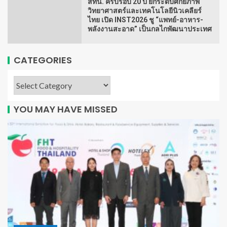
สทน. ครบรอบ 20 ปี ยกระดับศักยภาพ
วิทยาศาสตร์และเทคโนโลยีนิวเคลียร์
ไทย เปิด INST2026 ชู “แพทย์-อาหาร-
พลังงานสะอาด” เป็นกลไกพัฒนาประเทศ
CATEGORIES
YOU MAY HAVE MISSED