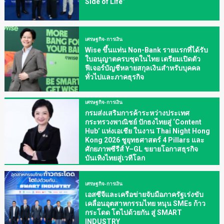
Side of Life”
เศรษฐกิจ-การเงิน
Wise ขึ้นแท่น Non-Bank รายแรกที่ได้รับ
ใบอนุญาตครบชุดในไทย เตรียมเปิดตัว
ฟีเจอร์บัญชีหลายสกุลเงินสำหรับบุคคล
ทั่วไปและภาคธุรกิจ
เศรษฐกิจ-การเงิน
กรมส่งเสริมการค้าระหว่างประเทศ
กระทรวงพาณิชย์ ปักธงไทยสู่ ‘Content
Hub’ แห่งเอเชีย ในงาน Thai Night Hong
Kong 2026 ชูยุทธศาสตร์ 4 Pillars และ
ศักยภาพซีรีส์ Y–GL ขยายโอกาสธุรกิจ
บันเทิงไทยสู่เวทีโลก
เศรษฐกิจ-การเงิน
เอสซีจีและเครือข่ายจับมือภาครัฐเร่งขับ
เคลื่อนอุตสาหกรรมไทย หนุน SMEs ก้าว
กระโดด โตไปด้วยกัน สู่ SMART
INDUSTRY