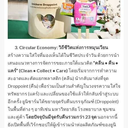
3. Circular Economy: วิถีชีวิตแห่งการหมุนเวียน
สร้างความใส่ใจที่มองเห็นได้ในชีวิตประจำวัน ด้วยการนำ
เสนอแนวทางการจัดการขยะภายใต้แนวคิด
“คลีน • คืน •
แคร์” (Clean • Collect • Care)
โดยเริ่มจากการทำความ
สะอาดและคัดแยกพลาสติก (คลีน) นำกลับมาส่งที่จุด
Droppoint (คืน) เพื่อร่วมเป็นส่วนสำคัญในวงจรความใส่ใจ
ทรัพยากร (แคร์) และเปลี่ยนของใช้แล้วให้กลับเข้าสู่ระบบ
อีกครั้ง ยูนิชาร์มได้ขยายจุดรับคืนบรรจุภัณฑ์ (Droppoint)
ในพื้นที่ต่าง ๆ อาทิเช่น มหาวิทยาลัย โรงพยาบาล ชุมชน
และคู่ค้า
โดยปัจจุบันมีจุดรับคืนรวมกว่า
23 จุด
นอกจากนี้
ยังเปิดพื้นที่เวิร์กชอปให้ผู้เข้าร่วมนำห่อผลิตภัณฑ์ของยูนิ