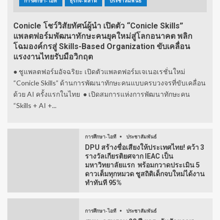
การศึกษา-ไอที
ธุรกิจ-ตลาด
ประชาสัมพันธ์
Conicle โชว์วิสัยทัศน์ผู้นำ เปิดตัว “Conicle Skills”
แพลตฟอร์มพัฒนาทักษะคนยุคใหม่สู่โลกอนาคต พลิก
โฉมองค์กรสู่ Skills-Based Organization ขับเคลื่อน
แรงงานไทยรับมือวิกฤต
● ชูแพลตฟอร์มอัจฉริยะ เปิดตัวแพลตฟอร์มเจเนอเรชั่นใหม่
“Conicle Skills” ด้านการพัฒนาทักษะคนแบบครบวงจรที่ขับเคลื่อน
ด้วย AI ครั้งแรกในไทย ● เปิดสมการแห่งการพัฒนาทักษะคน
“Skills + AI +...
การศึกษา-ไอที
ประชาสัมพันธ์
DPU สร้างชื่อเสียงให้ประเทศไทย! คว้า 3
รางวัลเกียรติยศจาก IEAC เป็น
มหาวิทยาลัยแรก พร้อมกวาดประเมิน 5
ดาวเต็มทุกหมวด ชูสถิติเด็กจบใหม่ได้งาน
ทำทันที 95%
การศึกษา-ไอที
ประชาสัมพันธ์