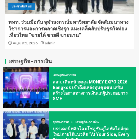
ประชาสัมพันธ์
ททท. ร่วมมือกับ จุฬาลงกรณ์มหาวิทยาลัย จัดสัมมนาทาง
วิชาการและการตลาดเชิงรุก แนะเคล็ดลับปรับธุรกิจท่อง
เที่ยวไทย “ขายได้ ขายดี ขายนาน”
August 5, 2026
admin
เศรษฐกิจ-การเงิน
เศรษฐกิจ-การเงิน
สสว. เดินหน้าหนุน MONEY EXPO 2026
Bangkok เข้าถึงแหล่งทุนชุมชน เสริม
สร้างโอกาสทางการเงินแก่ผู้ประกอบการ
SME
ธุรกิจ-ตลาด
เศรษฐกิจ-การเงิน
บราเดอร์ พลิกโฉมโซลูชันสู่ไลฟ์สไตล์ยุค
ใหม่ ภายใต้แนวคิด “At Your Side, Every