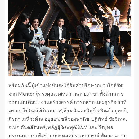
พร้อมกันนี้ ผู้เข้าแข่งขันจะได้รับคำปรึกษาอย่างใกล้ชิด
จาก Mentor ผู้ทรงคุณวุฒิหลากหลายสาขา ทั้งด้านการ
ออกแบบ ศิลปะ งานสร้างสรรค์ การตลาด และธุรกิจ อาทิ
ผศ.ดร.วีรวัฒน์ สิริเวสมาศ, ธีระ ฉันทสวัสดิ์, ศรัณย์ อยู่คงดี,
ภิรดา เสนีวงศ์ ณ อยุธยา, ขจี ว่องพานิช, ปฏิพัทธ์ ชัยวิเทศ,
อเนก ตันตสิรินทร์, พลัฏฐ์ จิระพุฒินันท์ และ วีรยุทธ
ประกอบการ เพื่อร่วมถ่ายทอดประสบการณ์ พัฒนาความ