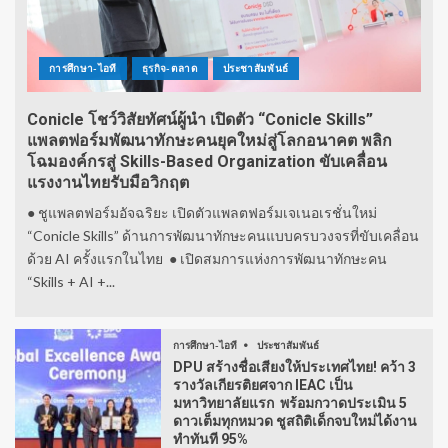
การศึกษา-ไอที
ธุรกิจ-ตลาด
ประชาสัมพันธ์
Conicle โชว์วิสัยทัศน์ผู้นำ เปิดตัว “Conicle Skills”
แพลตฟอร์มพัฒนาทักษะคนยุคใหม่สู่โลกอนาคต พลิก
โฉมองค์กรสู่ Skills-Based Organization ขับเคลื่อน
แรงงานไทยรับมือวิกฤต
● ชูแพลตฟอร์มอัจฉริยะ เปิดตัวแพลตฟอร์มเจเนอเรชั่นใหม่
“Conicle Skills” ด้านการพัฒนาทักษะคนแบบครบวงจรที่ขับเคลื่อน
ด้วย AI ครั้งแรกในไทย ● เปิดสมการแห่งการพัฒนาทักษะคน
“Skills + AI +...
การศึกษา-ไอที
ประชาสัมพันธ์
DPU สร้างชื่อเสียงให้ประเทศไทย! คว้า 3
รางวัลเกียรติยศจาก IEAC เป็น
มหาวิทยาลัยแรก พร้อมกวาดประเมิน 5
ดาวเต็มทุกหมวด ชูสถิติเด็กจบใหม่ได้งาน
ทำทันที 95%