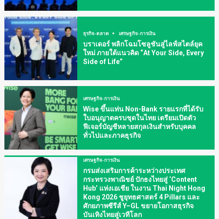
ธุรกิจ-ตลาด
เศรษฐกิจ-การเงิน
บราเดอร์ พลิกโฉมโซลูชันสู่ไลฟ์สไตล์ยุค
ใหม่ ภายใต้แนวคิด “At Your Side, Every
Side of Life”
เศรษฐกิจ-การเงิน
Wise ขึ้นแท่น Non-Bank รายแรกที่ได้รับ
ใบอนุญาตครบชุดในไทย เตรียมเปิดตัว
ฟีเจอร์บัญชีหลายสกุลเงินสำหรับบุคคล
ทั่วไปและภาคธุรกิจ
เศรษฐกิจ-การเงิน
กรมส่งเสริมการค้าระหว่างประเทศ
กระทรวงพาณิชย์ ปักธงไทยสู่ ‘Content
Hub’ แห่งเอเชีย ในงาน Thai Night Hong
Kong 2026 ชูยุทธศาสตร์ 4 Pillars และ
ศักยภาพซีรีส์ Y–GL ขยายโอกาสธุรกิจ
บันเทิงไทยสู่เวทีโลก