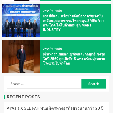
เศรษฐกิจ-การเงิน
เอสซีจีและเครือข่ายจับมือภาครัฐเร่งขับ
เคลื่อนอุตสาหกรรมไทย หนุน SMEs ก้าว
กระโดด โตไปด้วยกัน สู่ SMART
INDUSTRY
เศรษฐกิจ-การเงิน
เซ็นทาราเผยแผนธุรกิจและกลยุทธ์เชิงรุก
ในปี 2569 ลุยเปิดอีก 5 แห่ง พร้อมมุ่งขยาย
โรงแรมไปทั่วโลก
RECENT POSTS
AirAsia X SEE FAH พันธมิตรทางธุรกิจยาวนานกว่า 20 ปี