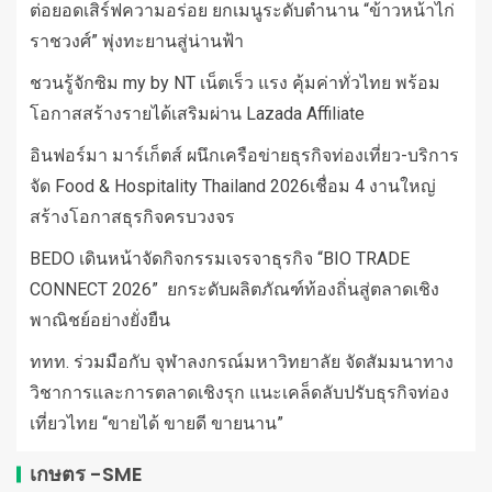
ต่อยอดเสิร์ฟความอร่อย ยกเมนูระดับตำนาน “ข้าวหน้าไก่
ราชวงศ์” พุ่งทะยานสู่น่านฟ้า
ชวนรู้จักซิม my by NT เน็ตเร็ว แรง คุ้มค่าทั่วไทย พร้อม
โอกาสสร้างรายได้เสริมผ่าน Lazada Affiliate
อินฟอร์มา มาร์เก็ตส์ ผนึกเครือข่ายธุรกิจท่องเที่ยว-บริการ
จัด Food & Hospitality Thailand 2026เชื่อม 4 งานใหญ่
สร้างโอกาสธุรกิจครบวงจร
BEDO เดินหน้าจัดกิจกรรมเจรจาธุรกิจ “BIO TRADE
CONNECT 2026” ยกระดับผลิตภัณฑ์ท้องถิ่นสู่ตลาดเชิง
พาณิชย์อย่างยั่งยืน
ททท. ร่วมมือกับ จุฬาลงกรณ์มหาวิทยาลัย จัดสัมมนาทาง
วิชาการและการตลาดเชิงรุก แนะเคล็ดลับปรับธุรกิจท่อง
เที่ยวไทย “ขายได้ ขายดี ขายนาน”
เกษตร -SME