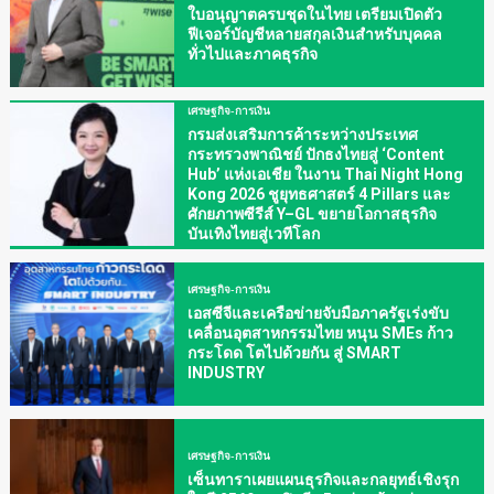
ใบอนุญาตครบชุดในไทย เตรียมเปิดตัว
ฟีเจอร์บัญชีหลายสกุลเงินสำหรับบุคคล
ทั่วไปและภาคธุรกิจ
เศรษฐกิจ-การเงิน
กรมส่งเสริมการค้าระหว่างประเทศ
กระทรวงพาณิชย์ ปักธงไทยสู่ ‘Content
Hub’ แห่งเอเชีย ในงาน Thai Night Hong
Kong 2026 ชูยุทธศาสตร์ 4 Pillars และ
ศักยภาพซีรีส์ Y–GL ขยายโอกาสธุรกิจ
บันเทิงไทยสู่เวทีโลก
เศรษฐกิจ-การเงิน
เอสซีจีและเครือข่ายจับมือภาครัฐเร่งขับ
เคลื่อนอุตสาหกรรมไทย หนุน SMEs ก้าว
กระโดด โตไปด้วยกัน สู่ SMART
INDUSTRY
เศรษฐกิจ-การเงิน
เซ็นทาราเผยแผนธุรกิจและกลยุทธ์เชิงรุก