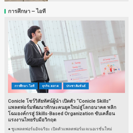
การศึกษา – ไอที
การศึกษา-ไอที
ธุรกิจ-ตลาด
ประชาสัมพันธ์
Conicle โชว์วิสัยทัศน์ผู้นำ เปิดตัว “Conicle Skills”
แพลตฟอร์มพัฒนาทักษะคนยุคใหม่สู่โลกอนาคต พลิก
โฉมองค์กรสู่ Skills-Based Organization ขับเคลื่อน
แรงงานไทยรับมือวิกฤต
● ชูแพลตฟอร์มอัจฉริยะ เปิดตัวแพลตฟอร์มเจเนอเรชั่นใหม่