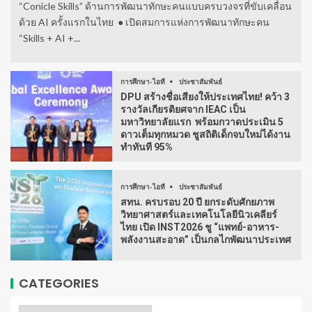
“Conicle Skills” ด้านการพัฒนาทักษะคนแบบครบวงจรที่ขับเคลื่อน
ด้วย AI ครั้งแรกในไทย ● เปิดสมการแห่งการพัฒนาทักษะคน
“Skills + AI +...
การศึกษา-ไอที
ประชาสัมพันธ์
DPU สร้างชื่อเสียงให้ประเทศไทย! คว้า 3
รางวัลเกียรติยศจาก IEAC เป็น
มหาวิทยาลัยแรก พร้อมกวาดประเมิน 5
ดาวเต็มทุกหมวด ชูสถิติเด็กจบใหม่ได้งาน
ทำทันที 95%
การศึกษา-ไอที
ประชาสัมพันธ์
สทน. ครบรอบ 20 ปี ยกระดับศักยภาพ
วิทยาศาสตร์และเทคโนโลยีนิวเคลียร์
ไทย เปิด INST2026 ชู “แพทย์-อาหาร-
พลังงานสะอาด” เป็นกลไกพัฒนาประเทศ
CATEGORIES