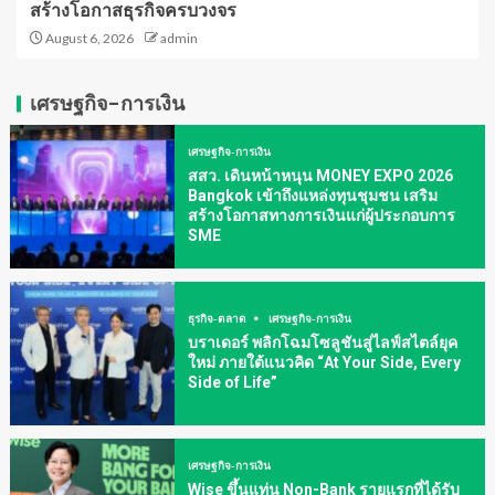
สร้างโอกาสธุรกิจครบวงจร
August 6, 2026
admin
เศรษฐกิจ-การเงิน
เศรษฐกิจ-การเงิน
สสว. เดินหน้าหนุน MONEY EXPO 2026
Bangkok เข้าถึงแหล่งทุนชุมชน เสริม
สร้างโอกาสทางการเงินแก่ผู้ประกอบการ
SME
ธุรกิจ-ตลาด
เศรษฐกิจ-การเงิน
บราเดอร์ พลิกโฉมโซลูชันสู่ไลฟ์สไตล์ยุค
ใหม่ ภายใต้แนวคิด “At Your Side, Every
Side of Life”
เศรษฐกิจ-การเงิน
Wise ขึ้นแท่น Non-Bank รายแรกที่ได้รับ