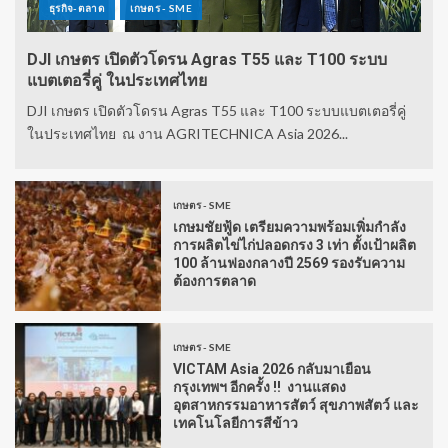
ธุรกิจ-ตลาด
เกษตร - SME
DJI เกษตร เปิดตัวโดรน Agras T55 และ T100 ระบบ
แบตเตอรี่คู่ ในประเทศไทย
DJI เกษตร เปิดตัวโดรน Agras T55 และ T100 ระบบแบตเตอรี่คู่
ในประเทศไทย ณ งาน AGRITECHNICA Asia 2026...
เกษตร - SME
เกษมชัยฟู้ด เตรียมความพร้อมเพิ่มกำลัง
การผลิตไข่ไก่ปลอดกรง 3 เท่า ตั้งเป้าผลิต
100 ล้านฟองกลางปี 2569 รองรับความ
ต้องการตลาด
เกษตร - SME
VICTAM Asia 2026 กลับมาเยือน
กรุงเทพฯ อีกครั้ง !! งานแสดง
อุตสาหกรรมอาหารสัตว์ สุขภาพสัตว์ และ
เทคโนโลยีการสีข้าว