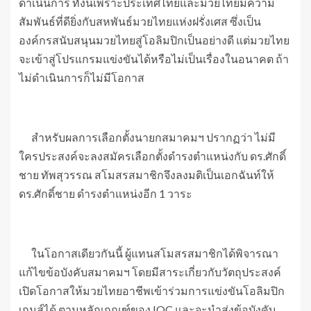
ดำเนินการ ทั้งนี้เพราะประเทศไทยและมวยไทยมีความ
สัมพันธ์ที่ดียิ่งกับสหพันธ์มวยไทยแห่งฝรั่งเศส ซึ่งเป็น
องค์กรสนับสนุนมวยไทยสู่โอลิมปิกเป็นอย่างดี แต่มวยไทย
จะเข้าสู่โปรแกรมแข่งขันได้หรือไม่เป็นเรื่องในอนาคต ถ้า
ไม่ดำเนินการก็ไม่มีโอกาส
สำหรับผลการเลือกตั้งนายกสมาคมฯ ปรากฏว่า ไม่มี
ใครประสงค์จะลงสมัครเลือกตั้งดำรงตำแหน่งกับ ดร.ศักดิ์
ชาย ทัพสุวรรณ สโมสรสมาชิกจึงลงมติเป็นเอกฉันท์ให้
ดร.ศักดิ์ชาย ดำรงตำแหน่งอีก 1 วาระ
ในโอกาสเดียวกันนี้ ผู้แทนสโมสรสมาชิกได้พิจารณา
แก้ไขข้อบังคับสมาคมฯ โดยมีสาระเกี่ยวกับวัตถุประสงค์
เปิดโอกาสให้มวยไทยอาชีพเข้าร่วมการแข่งขันโอลิมปิก
เกมส์ได้ ตามหลักเกณฑ์ของ IOC และจะนำส่งข้อบังคับ