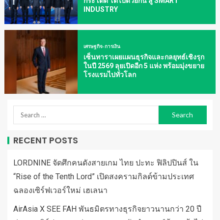
กระโดด โตไปด้วยกัน สู่ SMART
INDUSTRY
เศรษฐกิจ-การเงิน
เซ็นทาราเผยแผนธุรกิจและกลยุทธ์เชิงรุก
ในปี 2569 ลุยเปิดอีก 5 แห่ง พร้อมมุ่งขยาย
โรงแรมไปทั่วโลก
RECENT POSTS
LORDNINE จัดศึกคนดังสายเกม ไทย ปะทะ ฟิลิปปินส์ ใน
“Rise of the Tenth Lord” เปิดสงครามกิลด์ข้ามประเทศ
ฉลองเซิร์ฟเวอร์ใหม่ เฮเลนา
AirAsia X SEE FAH พันธมิตรทางธุรกิจยาวนานกว่า 20 ปี