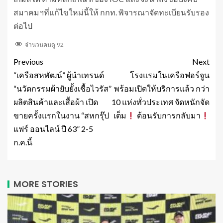
สมาคมฯที่แก้ไขใหม่นี้ให้ กกท. พิจารณาจัดทะเบียนรับรอง
ต่อไป
จำนวนคนดู
92
Previous
Next
“เครือสหพัฒน์” ผู้นำเทรนด์
โรงแรมในเครือฟอร์จูน
“นวัตกรรมผ้ายับยั้งเชื้อไวรัส”
พร้อมเปิดให้บริการแล้ว กว่า
ผลิตสินค้าและเสื้อผ้า เปิด
10 แห่งทั่วประเทศ จัดหนักจัด
ขายครั้งแรกในงาน “สหกรุ๊ป
เต็ม
ต้อนรับการกลับมา
แฟร์ ออนไลน์ ปี 63” 2-5
ก.ค.นี้
MORE STORIES