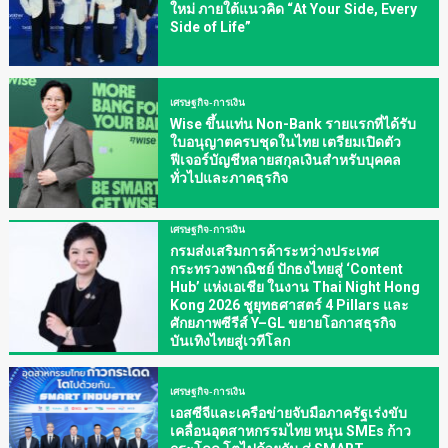
ใหม่ ภายใต้แนวคิด “At Your Side, Every
Side of Life”
เศรษฐกิจ-การเงิน
Wise ขึ้นแท่น Non-Bank รายแรกที่ได้รับ
ใบอนุญาตครบชุดในไทย เตรียมเปิดตัว
ฟีเจอร์บัญชีหลายสกุลเงินสำหรับบุคคล
ทั่วไปและภาคธุรกิจ
เศรษฐกิจ-การเงิน
กรมส่งเสริมการค้าระหว่างประเทศ
กระทรวงพาณิชย์ ปักธงไทยสู่ ‘Content
Hub’ แห่งเอเชีย ในงาน Thai Night Hong
Kong 2026 ชูยุทธศาสตร์ 4 Pillars และ
ศักยภาพซีรีส์ Y–GL ขยายโอกาสธุรกิจ
บันเทิงไทยสู่เวทีโลก
เศรษฐกิจ-การเงิน
เอสซีจีและเครือข่ายจับมือภาครัฐเร่งขับ
เคลื่อนอุตสาหกรรมไทย หนุน SMEs ก้าว