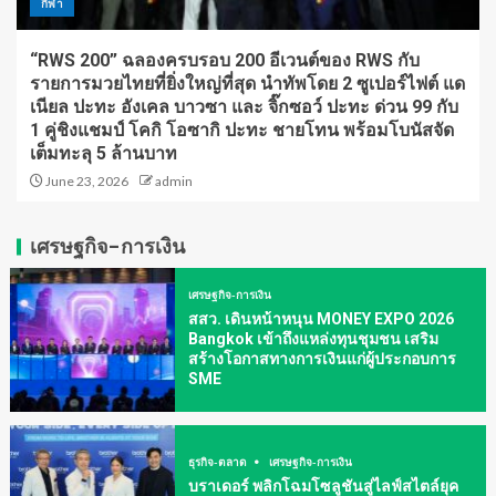
กีฬา
“RWS 200” ฉลองครบรอบ 200 อีเวนต์ของ RWS กับ
รายการมวยไทยที่ยิ่งใหญ่ที่สุด นำทัพโดย 2 ซูเปอร์ไฟต์ แด
เนียล ปะทะ อังเคล บาวซา และ จิ๊กซอว์ ปะทะ ด่วน 99 กับ
1 คู่ชิงแชมป์ โคกิ โอซากิ ปะทะ ชายโทน พร้อมโบนัสจัด
เต็มทะลุ 5 ล้านบาท
June 23, 2026
admin
เศรษฐกิจ-การเงิน
เศรษฐกิจ-การเงิน
สสว. เดินหน้าหนุน MONEY EXPO 2026
Bangkok เข้าถึงแหล่งทุนชุมชน เสริม
สร้างโอกาสทางการเงินแก่ผู้ประกอบการ
SME
ธุรกิจ-ตลาด
เศรษฐกิจ-การเงิน
บราเดอร์ พลิกโฉมโซลูชันสู่ไลฟ์สไตล์ยุค