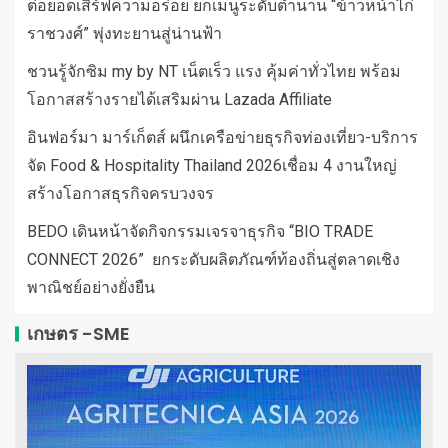
ต่อยอดเสิร์ฟความอร่อย ยกเมนูระดับตำนาน “ข้าวหน้าไก่
ราชวงศ์” พุ่งทะยานสู่น่านฟ้า
ชวนรู้จักซิม my by NT เน็ตเร็ว แรง คุ้มค่าทั่วไทย พร้อม
โอกาสสร้างรายได้เสริมผ่าน Lazada Affiliate
อินฟอร์มา มาร์เก็ตส์ ผนึกเครือข่ายธุรกิจท่องเที่ยว-บริการ
จัด Food & Hospitality Thailand 2026เชื่อม 4 งานใหญ่
สร้างโอกาสธุรกิจครบวงจร
BEDO เดินหน้าจัดกิจกรรมเจรจาธุรกิจ “BIO TRADE
CONNECT 2026” ยกระดับผลิตภัณฑ์ท้องถิ่นสู่ตลาดเชิง
พาณิชย์อย่างยั่งยืน
เกษตร -SME