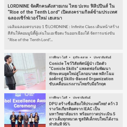
LORDNINE จัดศึกคนดังสายเกม ไทย ปะทะ ฟิลิปปินส์ ใน
“Rise of the Tenth Lord” เปิดสงครามกิลด์ข้ามประเทศ
ฉลองเซิร์ฟเวอร์ใหม่ เฮเลนา
เฉลิมฉลองครบรอบ 1 ปี LORDNINE : Infinite Class เดินหน้าสร้าง
สีสันให้คอมมูนิตี้ผู้เล่นในเอเชียตะวันออกเฉียงใต้ จัดการแข่งขัน
“Rise of the Tenth Lord”...
การศึกษา-ไอที
ธุรกิจ-ตลาด
ประชาสัมพันธ์
Conicle โชว์วิสัยทัศน์ผู้นำ เปิดตัว
“Conicle Skills” แพลตฟอร์มพัฒนา
ทักษะคนยุคใหม่สู่โลกอนาคต พลิกโฉม
องค์กรสู่ Skills-Based Organization
ขับเคลื่อนแรงงานไทยรับมือวิกฤต
การศึกษา-ไอที
ประชาสัมพันธ์
DPU สร้างชื่อเสียงให้ประเทศไทย! คว้า 3
รางวัลเกียรติยศจาก IEAC เป็น
มหาวิทยาลัยแรก พร้อมกวาดประเมิน 5
ดาวเต็มทุกหมวด ชูสถิติเด็กจบใหม่ได้งาน
ทำทันที 95%