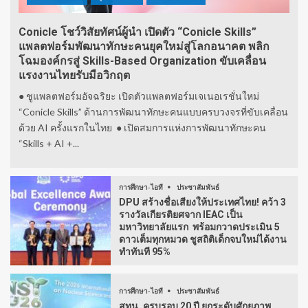
Conicle โชว์วิสัยทัศน์ผู้นำ เปิดตัว “Conicle Skills”
แพลตฟอร์มพัฒนาทักษะคนยุคใหม่สู่โลกอนาคต พลิก
โฉมองค์กรสู่ Skills-Based Organization ขับเคลื่อน
แรงงานไทยรับมือวิกฤต
● ชูแพลตฟอร์มอัจฉริยะ เปิดตัวแพลตฟอร์มเจเนอเรชั่นใหม่
“Conicle Skills” ด้านการพัฒนาทักษะคนแบบครบวงจรที่ขับเคลื่อน
ด้วย AI ครั้งแรกในไทย ● เปิดสมการแห่งการพัฒนาทักษะคน
“Skills + AI +...
การศึกษา-ไอที
ประชาสัมพันธ์
DPU สร้างชื่อเสียงให้ประเทศไทย! คว้า 3
รางวัลเกียรติยศจาก IEAC เป็น
มหาวิทยาลัยแรก พร้อมกวาดประเมิน 5
ดาวเต็มทุกหมวด ชูสถิติเด็กจบใหม่ได้งาน
ทำทันที 95%
การศึกษา-ไอที
ประชาสัมพันธ์
สทน. ครบรอบ 20 ปี ยกระดับศักยภาพ