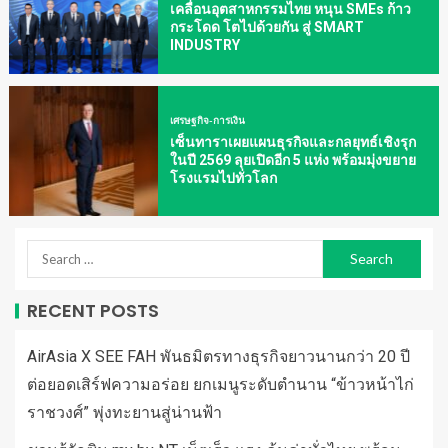
เคลื่อนอุตสาหกรรมไทย หนุน SMEs ก้าว
กระโดด โตไปด้วยกัน สู่ SMART
INDUSTRY
เศรษฐกิจ-การเงิน
เซ็นทาราเผยแผนธุรกิจและกลยุทธ์เชิงรุก
ในปี 2569 ลุยเปิดอีก 5 แห่ง พร้อมมุ่งขยาย
โรงแรมไปทั่วโลก
RECENT POSTS
AirAsia X SEE FAH พันธมิตรทางธุรกิจยาวนานกว่า 20 ปี
ต่อยอดเสิร์ฟความอร่อย ยกเมนูระดับตำนาน “ข้าวหน้าไก่
ราชวงศ์” พุ่งทะยานสู่น่านฟ้า