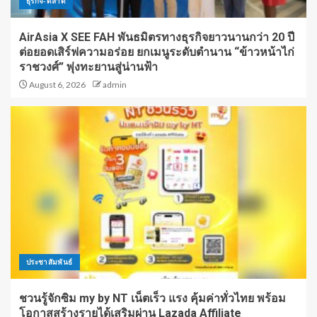
ธุรกิจ-ตลาด
AirAsia X SEE FAH พันธมิตรทางธุรกิจยาวนานกว่า 20 ปี
ต่อยอดเสิร์ฟความอร่อย ยกเมนูระดับตำนาน “ข้าวหน้าไก่
ราชวงศ์” พุ่งทะยานสู่น่านฟ้า
August 6, 2026
admin
ประชาสัมพันธ์
ชวนรู้จักซิม my by NT เน็ตเร็ว แรง คุ้มค่าทั่วไทย พร้อม
โอกาสสร้างรายได้เสริมผ่าน Lazada Affiliate