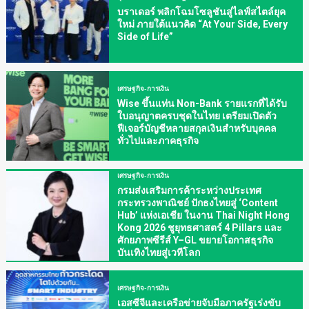
บราเดอร์ พลิกโฉมโซลูชันสู่ไลฟ์สไตล์ยุค
ใหม่ ภายใต้แนวคิด “At Your Side, Every
Side of Life”
เศรษฐกิจ-การเงิน
Wise ขึ้นแท่น Non-Bank รายแรกที่ได้รับ
ใบอนุญาตครบชุดในไทย เตรียมเปิดตัว
ฟีเจอร์บัญชีหลายสกุลเงินสำหรับบุคคล
ทั่วไปและภาคธุรกิจ
เศรษฐกิจ-การเงิน
กรมส่งเสริมการค้าระหว่างประเทศ
กระทรวงพาณิชย์ ปักธงไทยสู่ ‘Content
Hub’ แห่งเอเชีย ในงาน Thai Night Hong
Kong 2026 ชูยุทธศาสตร์ 4 Pillars และ
ศักยภาพซีรีส์ Y–GL ขยายโอกาสธุรกิจ
บันเทิงไทยสู่เวทีโลก
เศรษฐกิจ-การเงิน
เอสซีจีและเครือข่ายจับมือภาครัฐเร่งขับ