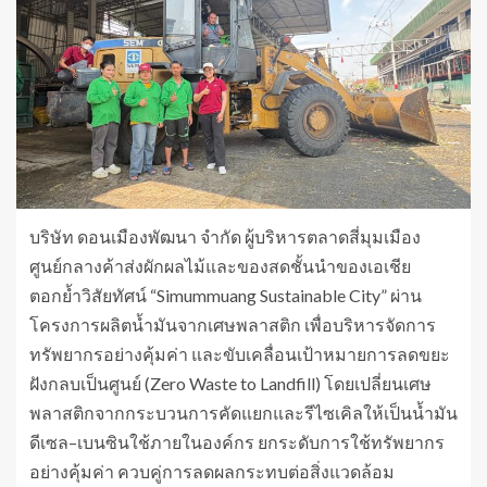
บริษัท ดอนเมืองพัฒนา จำกัด ผู้บริหารตลาดสี่มุมเมือง
ศูนย์กลางค้าส่งผักผลไม้และของสดชั้นนำของเอเชีย
ตอกย้ำวิสัยทัศน์ “Simummuang Sustainable City” ผ่าน
โครงการผลิตน้ำมันจากเศษพลาสติก เพื่อบริหารจัดการ
ทรัพยากรอย่างคุ้มค่า และขับเคลื่อนเป้าหมายการลดขยะ
ฝังกลบเป็นศูนย์ (Zero Waste to Landfill) โดยเปลี่ยนเศษ
พลาสติกจากกระบวนการคัดแยกและรีไซเคิลให้เป็นน้ำมัน
ดีเซล–เบนซินใช้ภายในองค์กร ยกระดับการใช้ทรัพยากร
อย่างคุ้มค่า ควบคู่การลดผลกระทบต่อสิ่งแวดล้อม