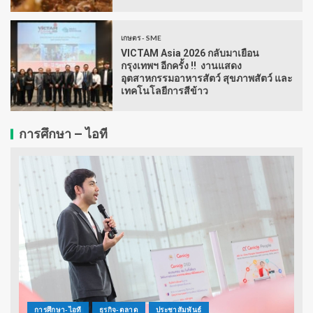
เกษตร - SME
VICTAM Asia 2026 กลับมาเยือน
กรุงเทพฯ อีกครั้ง !! งานแสดง
อุตสาหกรรมอาหารสัตว์ สุขภาพสัตว์ และ
เทคโนโลยีการสีข้าว
การศึกษา – ไอที
การศึกษา-ไอที
ธุรกิจ-ตลาด
ประชาสัมพันธ์