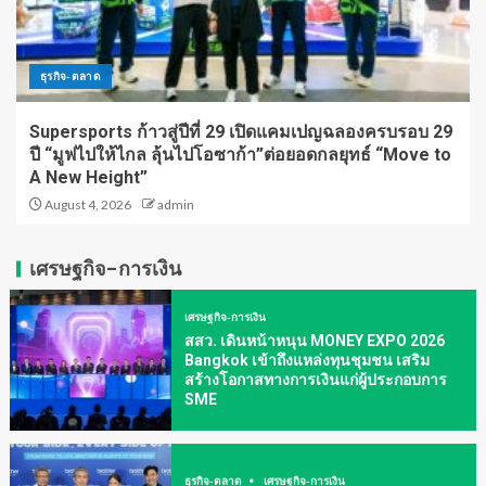
ธุรกิจ-ตลาด
Supersports ก้าวสู่ปีที่ 29 เปิดแคมเปญฉลองครบรอบ 29
ปี “มูฟไปให้ไกล ลุ้นไปโอซาก้า”ต่อยอดกลยุทธ์ “Move to
A New Height”
August 4, 2026
admin
เศรษฐกิจ-การเงิน
เศรษฐกิจ-การเงิน
สสว. เดินหน้าหนุน MONEY EXPO 2026
Bangkok เข้าถึงแหล่งทุนชุมชน เสริม
สร้างโอกาสทางการเงินแก่ผู้ประกอบการ
SME
ธุรกิจ-ตลาด
เศรษฐกิจ-การเงิน