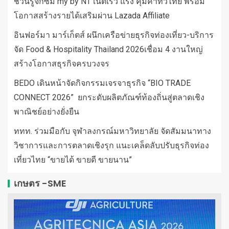
ชวนรู้จักซิม my by NT เน็ตเร็ว แรง คุ้มค่าทั่วไทย พร้อม
โอกาสสร้างรายได้เสริมผ่าน Lazada Affiliate
อินฟอร์มา มาร์เก็ตส์ ผนึกเครือข่ายธุรกิจท่องเที่ยว-บริการ
จัด Food & Hospitality Thailand 2026เชื่อม 4 งานใหญ่
สร้างโอกาสธุรกิจครบวงจร
BEDO เดินหน้าจัดกิจกรรมเจรจาธุรกิจ “BIO TRADE
CONNECT 2026” ยกระดับผลิตภัณฑ์ท้องถิ่นสู่ตลาดเชิง
พาณิชย์อย่างยั่งยืน
ททท. ร่วมมือกับ จุฬาลงกรณ์มหาวิทยาลัย จัดสัมมนาทาง
วิชาการและการตลาดเชิงรุก แนะเคล็ดลับปรับธุรกิจท่อง
เที่ยวไทย “ขายได้ ขายดี ขายนาน”
เกษตร -SME